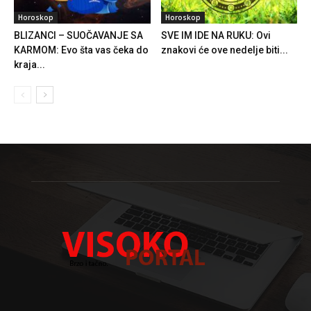
Horoskop
Horoskop
BLIZANCI – SUOČAVANJE SA
SVE IM IDE NA RUKU: Ovi
KARMOM: Evo šta vas čeka do
znakovi će ove nedelje biti...
kraja...