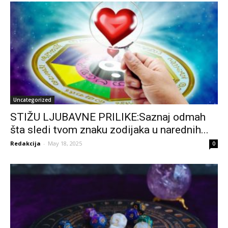
Uncategorized
STIŽU LJUBAVNE PRILIKE:Saznaj odmah
šta sledi tvom znaku zodijaka u narednih...
Redakcija
-
May 18, 2025
0