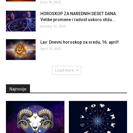
June 18, 2025
HOROSKOP ZA NAREDNIH DESET DANA:
Velike promene i radost uskoro stižu...
January 13, 2026
Lav: Dnevni horoskop za sredu, 16. april!
April 15, 2025
Load more
Najnovije