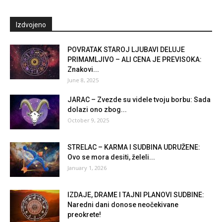
Izdvojeno
POVRATAK STAROJ LJUBAVI DELUJE
PRIMAMLJIVO – ALI CENA JE PREVISOKA:
Znakovi...
June 8, 2025
JARAC – Zvezde su videle tvoju borbu: Sada
dolazi ono zbog...
October 9, 2025
STRELAC – KARMA I SUDBINA UDRUŽENE:
Ovo se mora desiti, želeli...
January 1, 2026
IZDAJE, DRAME I TAJNI PLANOVI SUDBINE:
Naredni dani donose neočekivane
preokrete!