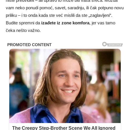
niste predvideli – ali upravo to može biti vaša sreća. Možda
vam neko ponudi pomoć, savet, saradnju, ili čak potpuno novu
priliku – i to onda kada ste već mislili da ste „zaglavljeni“.
Budite spremni da
izađete iz zone komfora
, jer vas tamo
čeka nešto važno.