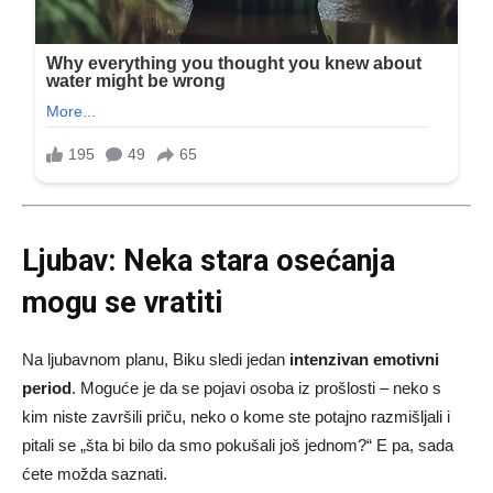
Ljubav: Neka stara osećanja
mogu se vratiti
Na ljubavnom planu, Biku sledi jedan
intenzivan emotivni
period
. Moguće je da se pojavi osoba iz prošlosti – neko s
kim niste završili priču, neko o kome ste potajno razmišljali i
pitali se „šta bi bilo da smo pokušali još jednom?“ E pa, sada
ćete možda saznati.