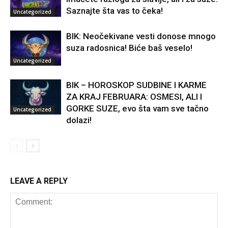
Saznajte šta vas to čeka!
Uncategorized
BIK: Neočekivane vesti donose mnogo
suza radosnica! Biće baš veselo!
Uncategorized
BIK – HOROSKOP SUDBINE I KARME
ZA KRAJ FEBRUARA: OSMESI, ALI I
GORKE SUZE, evo šta vam sve tačno
Uncategorized
dolazi!
LEAVE A REPLY