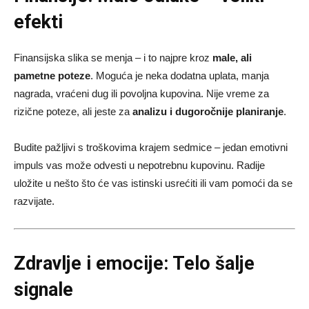
efekti
Finansijska slika se menja – i to najpre kroz
male, ali
pametne poteze
. Moguća je neka dodatna uplata, manja
nagrada, vraćeni dug ili povoljna kupovina. Nije vreme za
rizične poteze, ali jeste za
analizu i dugoročnije planiranje
.
Budite pažljivi s troškovima krajem sedmice – jedan emotivni
impuls vas može odvesti u nepotrebnu kupovinu. Radije
uložite u nešto što će vas istinski usrećiti ili vam pomoći da se
razvijate.
Zdravlje i emocije: Telo šalje
signale