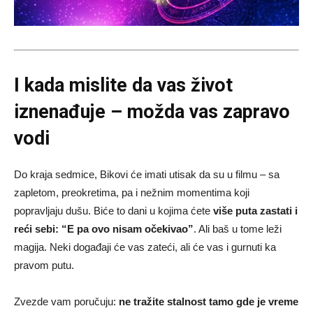
I kada mislite da vas život
iznenađuje – možda vas zapravo
vodi
Do kraja sedmice, Bikovi će imati utisak da su u filmu – sa
zapletom, preokretima, pa i nežnim momentima koji
popravljaju dušu. Biće to dani u kojima ćete
više puta zastati i
reći sebi: “E pa ovo nisam očekivao”
. Ali baš u tome leži
magija. Neki događaji će vas zateći, ali će vas i gurnuti ka
pravom putu.
Zvezde vam poručuju:
ne tražite stalnost tamo gde je vreme