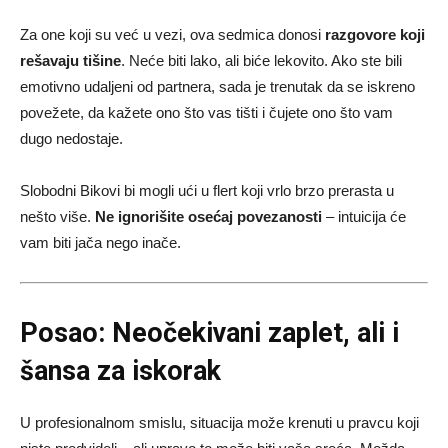
Za one koji su već u vezi, ova sedmica donosi
razgovore koji
rešavaju tišine
. Neće biti lako, ali biće lekovito. Ako ste bili
emotivno udaljeni od partnera, sada je trenutak da se iskreno
povežete, da kažete ono što vas tišti i čujete ono što vam
dugo nedostaje.
Slobodni Bikovi bi mogli ući u flert koji vrlo brzo prerasta u
nešto više.
Ne ignorišite osećaj povezanosti
– intuicija će
vam biti jača nego inače.
Posao: Neočekivani zaplet, ali i
šansa za iskorak
U profesionalnom smislu, situacija može krenuti u pravcu koji