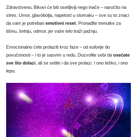
Zdravstveno, Bikovi će biti osetljiviji nego inače – naročito na
stres. Umor, glavobolja, napetost u stomaku – sve su to znaci
da vam je potreban
emotivni reset
. Pronađite trenutke za
tišinu, šetnju, odmor, jer vaše telo traži pažnju.
Emocionalno ćete prolaziti kroz faze – od euforije do
povučenosti – i to je sasvim u redu. Dozvolite sebi da
osećate
sve što dolazi
, ali se setite i da sve prolazi. I ono teško, i ono
lepo.