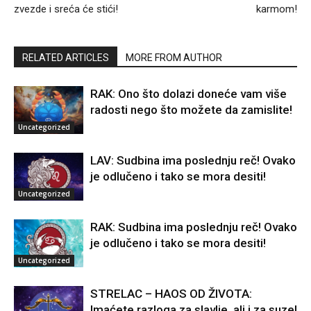
zvezde i sreća će stići!
karmom!
RELATED ARTICLES
MORE FROM AUTHOR
RAK: Ono što dolazi doneće vam više
radosti nego što možete da zamislite!
Uncategorized
LAV: Sudbina ima poslednju reč! Ovako
je odlučeno i tako se mora desiti!
Uncategorized
RAK: Sudbina ima poslednju reč! Ovako
je odlučeno i tako se mora desiti!
Uncategorized
STRELAC – HAOS OD ŽIVOTA:
Imaćete razloga za slavlje, ali i za suze!