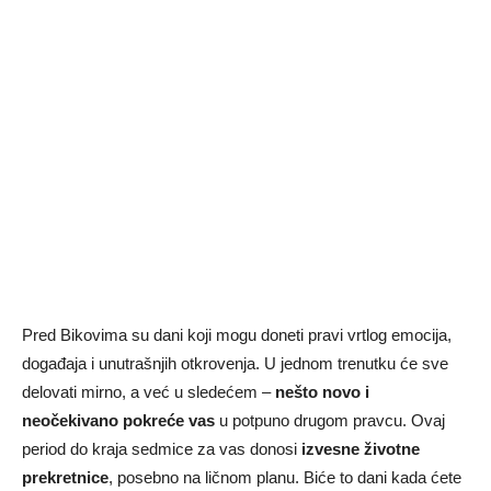
Pred Bikovima su dani koji mogu doneti pravi vrtlog emocija,
događaja i unutrašnjih otkrovenja. U jednom trenutku će sve
delovati mirno, a već u sledećem –
nešto novo i
neočekivano pokreće vas
u potpuno drugom pravcu. Ovaj
period do kraja sedmice za vas donosi
izvesne životne
prekretnice
, posebno na ličnom planu. Biće to dani kada ćete