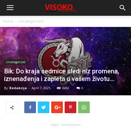
Home
Uncategorized
Uncategorized
Bik: Do kraja sedmice sledi niz promena,
iznenađenja i zapleta u vašem životu…
By
Redakcija
-
April 7, 2025
6452
0
Oglasi - Advertisement