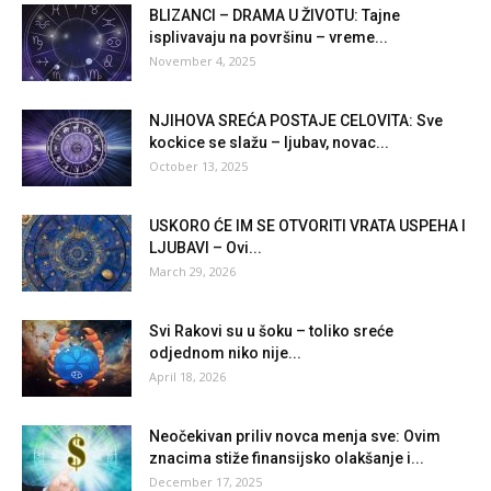
BLIZANCI – DRAMA U ŽIVOTU: Tajne
isplivavaju na površinu – vreme...
November 4, 2025
NJIHOVA SREĆA POSTAJE CELOVITA: Sve
kockice se slažu – ljubav, novac...
October 13, 2025
USKORO ĆE IM SE OTVORITI VRATA USPEHA I
LJUBAVI – Ovi...
March 29, 2026
Svi Rakovi su u šoku – toliko sreće
odjednom niko nije...
April 18, 2026
Neočekivan priliv novca menja sve: Ovim
znacima stiže finansijsko olakšanje i...
December 17, 2025