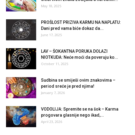
May 18, 2025
PROŠLOST PRIZIVA KARMU NA NAPLATU:
Dani pred vama biće dokaz da...
June 17, 2025
LAV – ŠOKANTNA PORUKA DOLAZI
NIOTKUDA: Neće moći da poveruju ko...
October 11, 2025
Sudbina se smiješi ovim znakovima –
period sreće je pred njima!
January 7, 2026
VODOLIJA: Spremite se na šok – Karma
progovara glasnije nego ikad,...
April 23, 2026