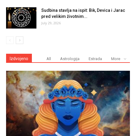
Sudbina stavlja na ispit: Bik, Devica i Jarac
pred velikim životnim...
July 29, 2026
Izdvojeno
All
Astrologija
Estrada
More