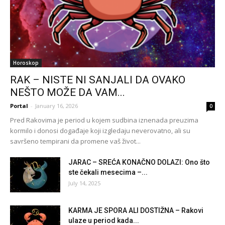
Horoskop
RAK – NISTE NI SANJALI DA OVAKO
NEŠTO MOŽE DA VAM...
Portal
-
January 16, 2026
0
Pred Rakovima je period u kojem sudbina iznenada preuzima
kormilo i donosi događaje koji izgledaju neverovatno, ali su
savršeno tempirani da promene vaš život...
JARAC – SREĆA KONAČNO DOLAZI: Ono što
ste čekali mesecima –...
July 14, 2025
KARMA JE SPORA ALI DOSTIŽNA – Rakovi
ulaze u period kada...