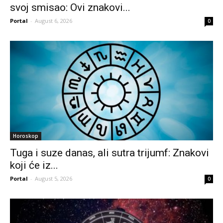
svoj smisao: Ovi znakovi...
Portal
-
August 6, 2026
0
Horoskop
Tuga i suze danas, ali sutra trijumf: Znakovi
koji će iz...
Portal
-
August 5, 2026
0