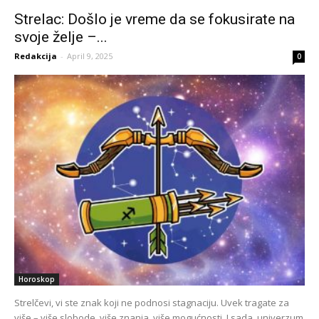
Strelac: Došlo je vreme da se fokusirate na
svoje želje –...
Redakcija
-
April 9, 2025
0
Horoskop
Strelčevi, vi ste znak koji ne podnosi stagnaciju. Uvek tragate za
više – više slobode, više znanja, više mogućnosti. I sada, univerzum