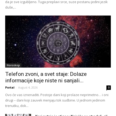
da je sve izgubljeno. Tuga preplavi srce, suze postanu jedini jezik
duše,...
Horoskop
Telefon zvoni, a svet staje: Dolaze
informacije koje niste ni sanjali...
Portal
-
August 4, 2026
0
Ovo će vas iznenaditi. Postoje dani koji prolaze neprimetno… i oni
drugi – dani koji zauvek menjaju tok sudbine. U jednom jedinom
trenutku, dok...