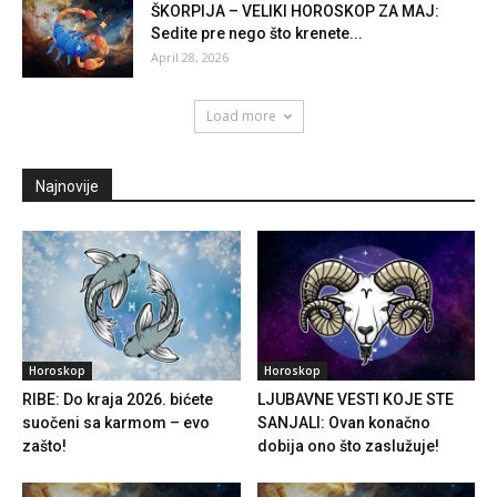
ŠKORPIJA – VELIKI HOROSKOP ZA MAJ:
Sedite pre nego što krenete...
April 28, 2026
Load more
Najnovije
Horoskop
Horoskop
RIBE: Do kraja 2026. bićete
LJUBAVNE VESTI KOJE STE
suočeni sa karmom – evo
SANJALI: Ovan konačno
zašto!
dobija ono što zaslužuje!