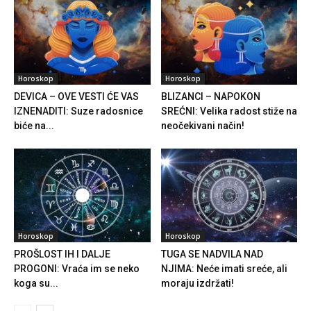
Horoskop
Horoskop
DEVICA – OVE VESTI ĆE VAS
BLIZANCI – NAPOKON
IZNENADITI: Suze radosnice
SREĆNI: Velika radost stiže na
biće na...
neočekivani način!
Horoskop
Horoskop
PROŠLOST IH I DALJE
TUGA SE NADVILA NAD
PROGONI: Vraća im se neko
NJIMA: Neće imati sreće, ali
koga su...
moraju izdržati!