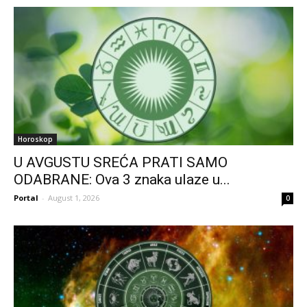
Horoskop
U AVGUSTU SREĆA PRATI SAMO
ODABRANE: Ova 3 znaka ulaze u...
Portal
-
August 1, 2026
0