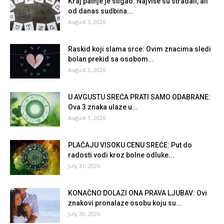
Kraj patnje je stigao: Najviše su stradali, ali
od danas sudbina...
August 3, 2026
Raskid koji slama srce: Ovim znacima sledi
bolan prekid sa osobom...
August 2, 2026
U AVGUSTU SREĆA PRATI SAMO ODABRANE:
Ova 3 znaka ulaze u...
August 1, 2026
PLAĆAJU VISOKU CENU SREĆE: Put do
radosti vodi kroz bolne odluke...
July 31, 2026
KONAČNO DOLAZI ONA PRAVA LJUBAV: Ovi
znakovi pronalaze osobu koju su...
July 30, 2026