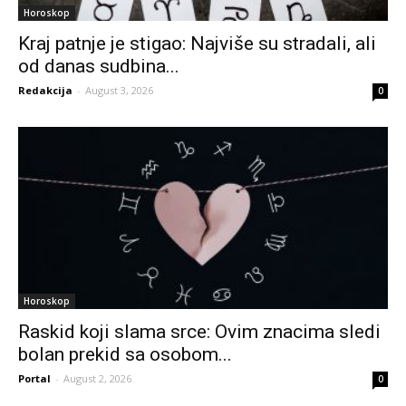
Horoskop
Kraj patnje je stigao: Najviše su stradali, ali
od danas sudbina...
Redakcija
-
August 3, 2026
0
Horoskop
Raskid koji slama srce: Ovim znacima sledi
bolan prekid sa osobom...
Portal
-
August 2, 2026
0