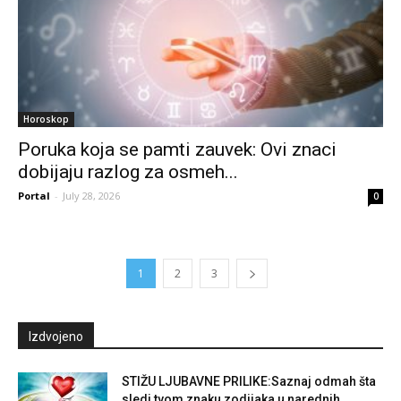
Horoskop
Poruka koja se pamti zauvek: Ovi znaci
dobijaju razlog za osmeh...
Portal
-
July 28, 2026
0
1
2
3
Izdvojeno
STIŽU LJUBAVNE PRILIKE:Saznaj odmah šta
sledi tvom znaku zodijaka u narednih...