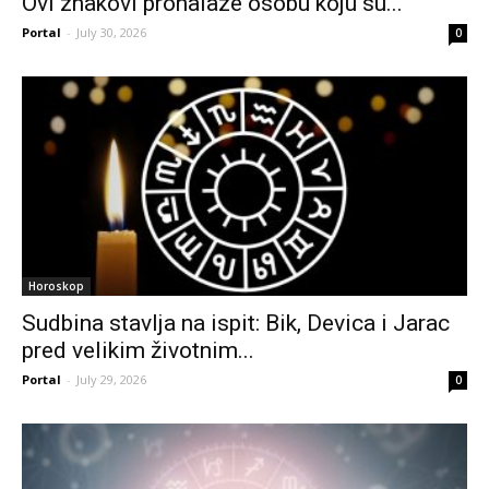
Ovi znakovi pronalaze osobu koju su...
Portal
-
July 30, 2026
0
Horoskop
Sudbina stavlja na ispit: Bik, Devica i Jarac
pred velikim životnim...
Portal
-
July 29, 2026
0