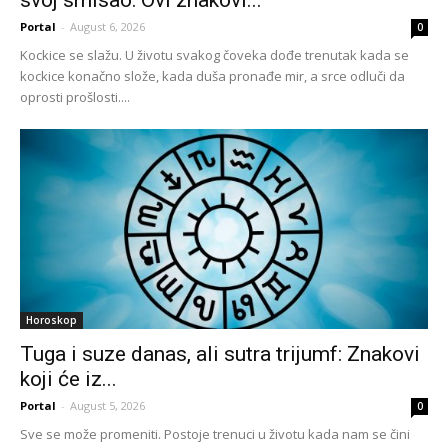
Portal
-
August 6, 2026
0
Kockice se slažu. U životu svakog čoveka dođe trenutak kada se
kockice konačno slože, kada duša pronađe mir, a srce odluči da
oprosti prošlosti....
Horoskop
Tuga i suze danas, ali sutra trijumf: Znakovi
koji će iz...
Portal
-
August 5, 2026
0
Sve se može promeniti. Postoje trenuci u životu kada nam se čini