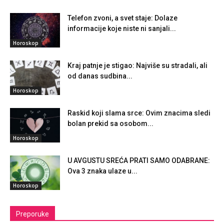
Telefon zvoni, a svet staje: Dolaze
informacije koje niste ni sanjali...
Horoskop
Kraj patnje je stigao: Najviše su stradali, ali
od danas sudbina...
Horoskop
Raskid koji slama srce: Ovim znacima sledi
bolan prekid sa osobom...
Horoskop
U AVGUSTU SREĆA PRATI SAMO ODABRANE:
Ova 3 znaka ulaze u...
Horoskop
Preporuke