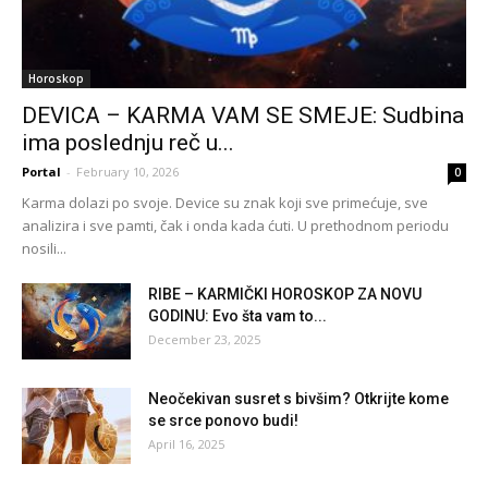
Horoskop
DEVICA – KARMA VAM SE SMEJE: Sudbina
ima poslednju reč u...
Portal
-
February 10, 2026
0
Karma dolazi po svoje. Device su znak koji sve primećuje, sve
analizira i sve pamti, čak i onda kada ćuti. U prethodnom periodu
nosili...
RIBE – KARMIČKI HOROSKOP ZA NOVU
GODINU: Evo šta vam to...
December 23, 2025
Neočekivan susret s bivšim? Otkrijte kome
se srce ponovo budi!
April 16, 2025