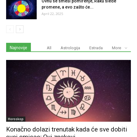
Ovnu se smeši pomirenje, Raku slede
promene, a evo zašto će...
April 22, 2025
Najnovije
All
Astrologija
Estrada
More
Horoskop
Konačno dolazi trenutak kada će sve dobiti
svoj smisao: Ovi znakovi...