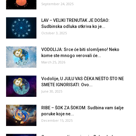
September 24, 2025
LAV – VELIKI TRENUTAK JE DOŠAO:
Sudbinska odluka otkriva ko je...
October 3, 2025
VODOLIJA: Srce će biti slomljeno! Neko
kome ste mnogo verovali će...
March 25, 2026
Vodolije, U JULU VAS ČEKA NEŠTO ŠTO NE
SMETE IGNORISATI: Ovo...
June 30, 2025
RIBE – ŠOK ZA ŠOKOM: Sudbina vam šalje
poruke koje ne...
December 15, 2025