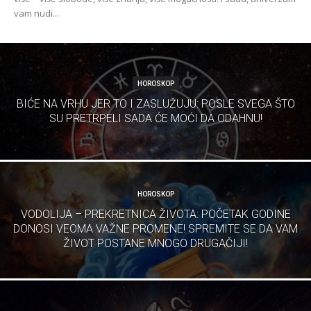
vam nudi...
HOROSKOP
BIĆE NA VRHU JER TO I ZASLUŽUJU: POSLE SVEGA ŠTO
SU PRETRPELI SADA ĆE MOĆI DA ODAHNU!
HOROSKOP
VODOLIJA – PREKRETNICA ŽIVOTA: POČETAK GODINE
DONOSI VEOMA VAŽNE PROMENE! SPREMITE SE DA VAM
ŽIVOT POSTANE MNOGO DRUGAČIJI!