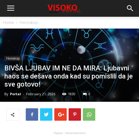
Home
Horoskop
Horoskop
BIVŠA LJUBAV IM NE DA MIRA: Ljubavni
haos se dešava onda kad su pomislili da je
sve gotovo!
By
Portal
-
February 21, 2026
1830
0
Oglasi - Advertisement