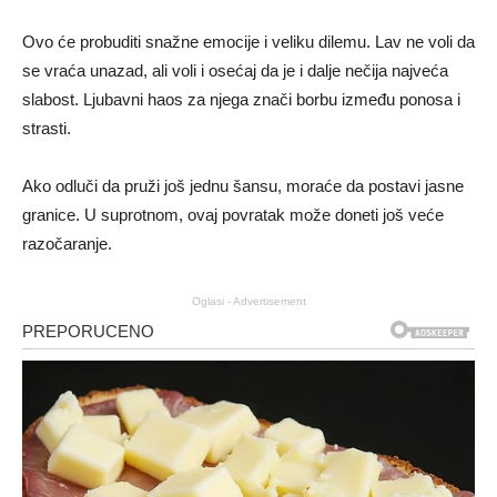
Ovo će probuditi snažne emocije i veliku dilemu. Lav ne voli da
se vraća unazad, ali voli i osećaj da je i dalje nečija najveća
slabost. Ljubavni haos za njega znači borbu između ponosa i
strasti.
Ako odluči da pruži još jednu šansu, moraće da postavi jasne
granice. U suprotnom, ovaj povratak može doneti još veće
razočaranje.
Oglasi - Advertisement