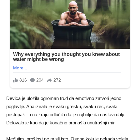
Devica je uložila ogroman trud da emotivno zatvori jedno
poglavlje. Analizirala je svaku grešku, svaku reč, svaki
postupak – i na kraju odlučila da je najbolje da nastavi dalje.
Delovalo je kao da je konačno pronašla unutrašnji mir.
Međutim, prošlost ne misli isto. Osoba koju je nekada volela