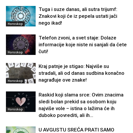
Tuga i suze danas, ali sutra trijumf:
Znakovi koji će iz pepela ustati jači
nego ikad!
Horoskop
Telefon zvoni, a svet staje: Dolaze
informacije koje niste ni sanjali da ćete
čuti!
Horoskop
Kraj patnje je stigao: Najviše su
stradali, ali od danas sudbina konačno
nagrađuje ove znake!
Horoskop
Raskid koji slama srce: Ovim znacima
sledi bolan prekid sa osobom koju
najviše vole – istina o lažima će ih
Horoskop
duboko povrediti, ali ih...
U AVGUSTU SREĆA PRATI SAMO