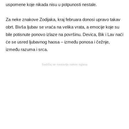
uspomene koje nikada nisu u potpunosti nestale.
Za neke znakove Zodijaka, kraj februara donosi upravo takav
obrt. Bivša ljubav se vraća na velika vrata, a emocije koje su
bile potisnute ponovo izlaze na površinu. Devica, Bik i Lav naći
će se usred ljubavnog haosa – između ponosa i čežnje,
između razuma i srca.
Sadržaj se nastavlja nakon oglasa