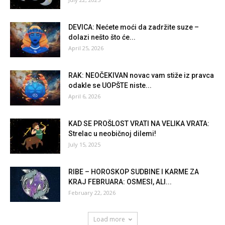
DEVICA: Nećete moći da zadržite suze –
dolazi nešto što će...
April 25, 2026
RAK: NEOČEKIVAN novac vam stiže iz pravca
odakle se UOPŠTE niste...
April 6, 2026
KAD SE PROŠLOST VRATI NA VELIKA VRATA:
Strelac u neobičnoj dilemi!
July 15, 2025
RIBE – HOROSKOP SUDBINE I KARME ZA
KRAJ FEBRUARA: OSMESI, ALI...
February 22, 2026
Load more