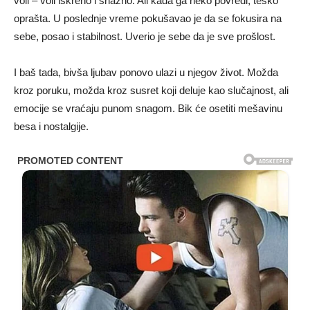
voli – voli iskreno i snažno. Ali kada ga neko povredi, teško
oprašta. U poslednje vreme pokušavao je da se fokusira na
sebe, posao i stabilnost. Uverio je sebe da je sve prošlost.
I baš tada, bivša ljubav ponovo ulazi u njegov život. Možda
kroz poruku, možda kroz susret koji deluje kao slučajnost, ali
emocije se vraćaju punom snagom. Bik će osetiti mešavinu
besa i nostalgije.