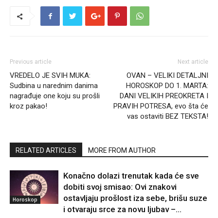
Previous article
Next article
VREDELO JE SVIH MUKA:
OVAN – VELIKI DETALJNI
Sudbina u narednim danima
HOROSKOP DO 1. MARTA:
nagrađuje one koju su prošli
DANI VELIKIH PREOKRETA I
kroz pakao!
PRAVIH POTRESA, evo šta će
vas ostaviti BEZ TEKSTA!
RELATED ARTICLES
MORE FROM AUTHOR
Konačno dolazi trenutak kada će sve
dobiti svoj smisao: Ovi znakovi
ostavljaju prošlost iza sebe, brišu suze
Horoskop
i otvaraju srce za novu ljubav –...