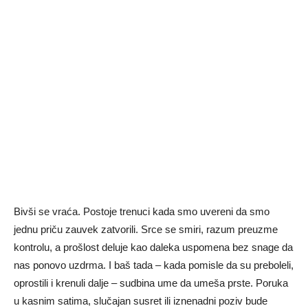
Bivši se vraća. Postoje trenuci kada smo uvereni da smo
jednu priču zauvek zatvorili. Srce se smiri, razum preuzme
kontrolu, a prošlost deluje kao daleka uspomena bez snage da
nas ponovo uzdrma. I baš tada – kada pomisle da su preboleli,
oprostili i krenuli dalje – sudbina ume da umeša prste. Poruka
u kasnim satima, slučajan susret ili iznenadni poziv bude