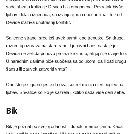
sada shvata koliko je Devica bila dragocena. Povratak bivše
ljubavi dolazi iznenada, sa izvinjenjima i obećanjima. To kod
Device izaziva unutrašnji konflikt.
Sa jedne strane, srce još uvek pamti lepe trenutke. Sa druge,
razum upozorava na stare rane. Ljubavni haos nastaje jer
Devica ne želi da ponovo prolazi kroz isto, ali joj nije svejedno.
U narednim danima biće suočena sa odlukom: da li dati drugu
šansu ili zauvek zatvoriti vrata?
Ono što je sigurno jeste da ovaj susret menja njen pogled na
ljubav. Shvatiće koliko je sazrela i koliko sada više ceni sebe.
Bik
Bik je poznat po svojoj odanosti i dubokim emocijama. Kada