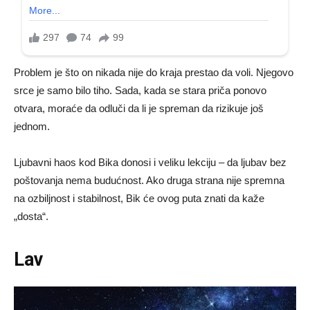
Problem je što on nikada nije do kraja prestao da voli. Njegovo
srce je samo bilo tiho. Sada, kada se stara priča ponovo
otvara, moraće da odluči da li je spreman da rizikuje još
jednom.
Ljubavni haos kod Bika donosi i veliku lekciju – da ljubav bez
poštovanja nema budućnost. Ako druga strana nije spremna
na ozbiljnost i stabilnost, Bik će ovog puta znati da kaže
„dosta“.
Lav