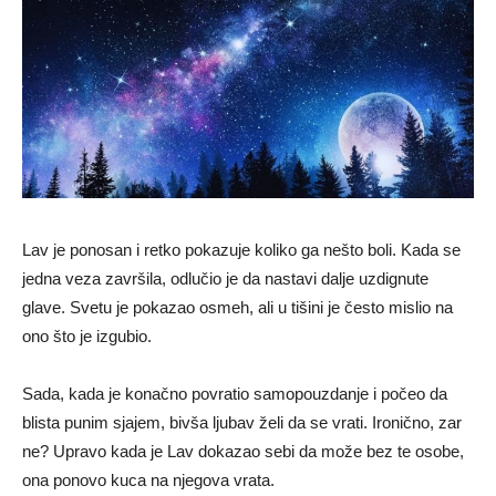
Lav je ponosan i retko pokazuje koliko ga nešto boli. Kada se
jedna veza završila, odlučio je da nastavi dalje uzdignute
glave. Svetu je pokazao osmeh, ali u tišini je često mislio na
ono što je izgubio.
Sada, kada je konačno povratio samopouzdanje i počeo da
blista punim sjajem, bivša ljubav želi da se vrati. Ironično, zar
ne? Upravo kada je Lav dokazao sebi da može bez te osobe,
ona ponovo kuca na njegova vrata.