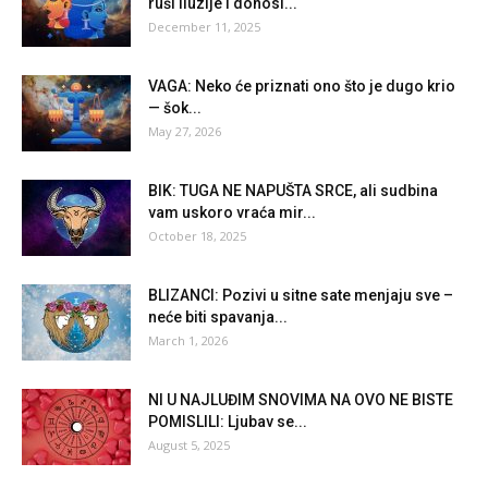
ruši iluzije i donosi...
December 11, 2025
VAGA: Neko će priznati ono što je dugo krio
— šok...
May 27, 2026
BIK: TUGA NE NAPUŠTA SRCE, ali sudbina
vam uskoro vraća mir...
October 18, 2025
BLIZANCI: Pozivi u sitne sate menjaju sve –
neće biti spavanja...
March 1, 2026
NI U NAJLUĐIM SNOVIMA NA OVO NE BISTE
POMISLILI: Ljubav se...
August 5, 2025