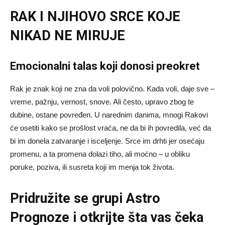
RAK I NJIHOVO SRCE KOJE
NIKAD NE MIRUJE
Emocionalni talas koji donosi preokret
Rak je znak koji ne zna da voli polovično. Kada voli, daje sve –
vreme, pažnju, vernost, snove. Ali često, upravo zbog te
dubine, ostane povređen. U narednim danima, mnogi Rakovi
će osetiti kako se prošlost vraća, ne da bi ih povredila, već da
bi im donela zatvaranje i isceljenje. Srce im drhti jer osećaju
promenu, a ta promena dolazi tiho, ali moćno – u obliku
poruke, poziva, ili susreta koji im menja tok života.
Pridružite se grupi
Astro
Prognoze
i otkrijte šta vas čeka