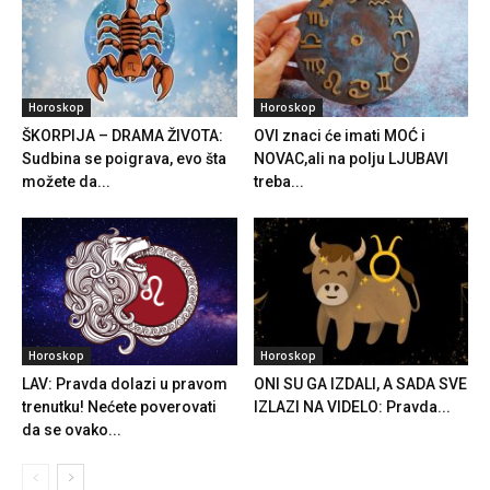
Horoskop
Horoskop
ŠKORPIJA – DRAMA ŽIVOTA:
OVI znaci će imati MOĆ i
Sudbina se poigrava, evo šta
NOVAC,ali na polju LJUBAVI
možete da...
treba...
Horoskop
Horoskop
LAV: Pravda dolazi u pravom
ONI SU GA IZDALI, A SADA SVE
trenutku! Nećete poverovati
IZLAZI NA VIDELO: Pravda...
da se ovako...