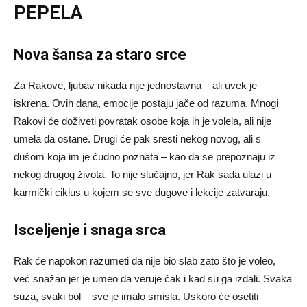
PEPELA
Nova šansa za staro srce
Za Rakove, ljubav nikada nije jednostavna – ali uvek je
iskrena. Ovih dana, emocije postaju jače od razuma. Mnogi
Rakovi će doživeti povratak osobe koja ih je volela, ali nije
umela da ostane. Drugi će pak sresti nekog novog, ali s
dušom koja im je čudno poznata – kao da se prepoznaju iz
nekog drugog života. To nije slučajno, jer Rak sada ulazi u
karmički ciklus u kojem se sve dugove i lekcije zatvaraju.
Isceljenje i snaga srca
Rak će napokon razumeti da nije bio slab zato što je voleo,
već snažan jer je umeo da veruje čak i kad su ga izdali. Svaka
suza, svaki bol – sve je imalo smisla. Uskoro će osetiti