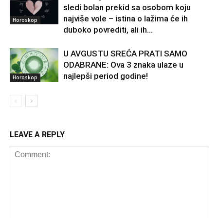
sledi bolan prekid sa osobom koju
najviše vole – istina o lažima će ih
Horoskop
duboko povrediti, ali ih...
U AVGUSTU SREĆA PRATI SAMO
ODABRANE: Ova 3 znaka ulaze u
najlepši period godine!
Horoskop
LEAVE A REPLY