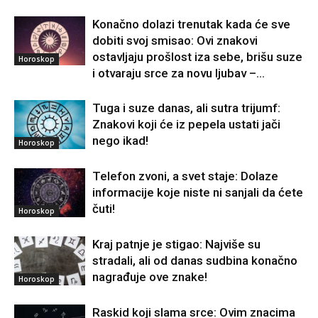
Konačno dolazi trenutak kada će sve
dobiti svoj smisao: Ovi znakovi
ostavljaju prošlost iza sebe, brišu suze
Horoskop
i otvaraju srce za novu ljubav –...
Tuga i suze danas, ali sutra trijumf:
Znakovi koji će iz pepela ustati jači
nego ikad!
Horoskop
Telefon zvoni, a svet staje: Dolaze
informacije koje niste ni sanjali da ćete
čuti!
Horoskop
Kraj patnje je stigao: Najviše su
stradali, ali od danas sudbina konačno
nagrađuje ove znake!
Horoskop
Raskid koji slama srce: Ovim znacima