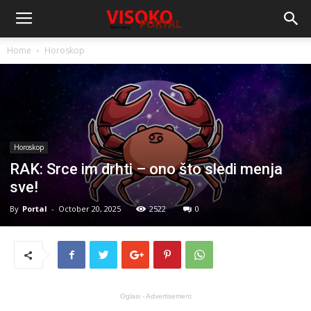
Home
Horoskop
Horoskop
RAK: Srce im drhti – ono što sledi menja
sve!
By
Portal
-
October 20, 2025
2522
0
Oglasi - Advertisement