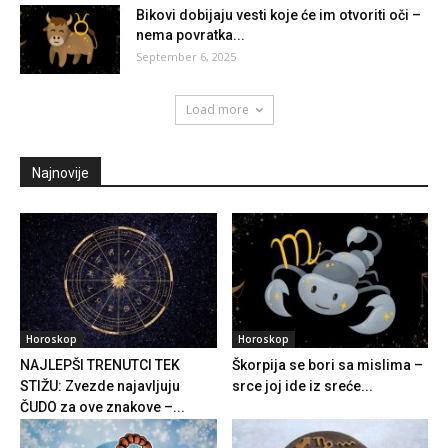
Bikovi dobijaju vesti koje će im otvoriti oči –
nema povratka...
September 6, 2025
Load more
Najnovije
Horoskop
Horoskop
NAJLEPŠI TRENUTCI TEK
Škorpija se bori sa mislima –
STIŽU: Zvezde najavljuju
srce joj ide iz sreće...
ČUDO za ove znakove –...