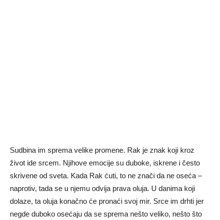
Sudbina im sprema velike promene. Rak je znak koji kroz
život ide srcem. Njihove emocije su duboke, iskrene i često
skrivene od sveta. Kada Rak ćuti, to ne znači da ne oseća –
naprotiv, tada se u njemu odvija prava oluja. U danima koji
dolaze, ta oluja konačno će pronaći svoj mir. Srce im drhti jer
negde duboko osećaju da se sprema nešto veliko, nešto što