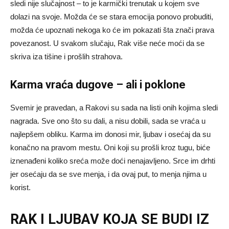
sledi nije slučajnost – to je karmički trenutak u kojem sve
dolazi na svoje. Možda će se stara emocija ponovo probuditi,
možda će upoznati nekoga ko će im pokazati šta znači prava
povezanost. U svakom slučaju, Rak više neće moći da se
skriva iza tišine i prošlih strahova.
Karma vraća dugove – ali i poklone
Svemir je pravedan, a Rakovi su sada na listi onih kojima sledi
nagrada. Sve ono što su dali, a nisu dobili, sada se vraća u
najlepšem obliku. Karma im donosi mir, ljubav i osećaj da su
konačno na pravom mestu. Oni koji su prošli kroz tugu, biće
iznenađeni koliko sreća može doći nenajavljeno. Srce im drhti
jer osećaju da se sve menja, i da ovaj put, to menja njima u
korist.
RAK I LJUBAV KOJA SE BUDI IZ