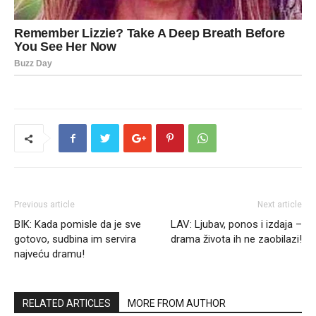
Previous article
Next article
BIK: Kada pomisle da je sve
LAV: Ljubav, ponos i izdaja –
gotovo, sudbina im servira
drama života ih ne zaobilazi!
najveću dramu!
RELATED ARTICLES
MORE FROM AUTHOR