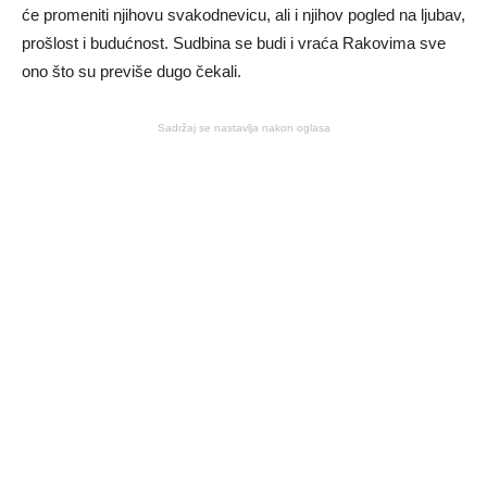
će promeniti njihovu svakodnevicu, ali i njihov pogled na ljubav,
prošlost i budućnost. Sudbina se budi i vraća Rakovima sve
ono što su previše dugo čekali.
Sadržaj se nastavlja nakon oglasa