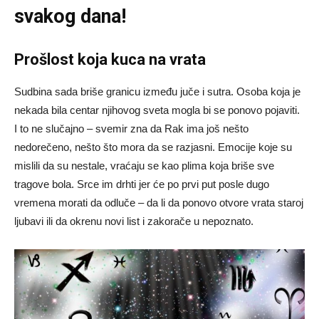
svakog dana!
Prošlost koja kuca na vrata
Sudbina sada briše granicu između juče i sutra. Osoba koja je
nekada bila centar njihovog sveta mogla bi se ponovo pojaviti.
I to ne slučajno – svemir zna da Rak ima još nešto
nedorečeno, nešto što mora da se razjasni. Emocije koje su
mislili da su nestale, vraćaju se kao plima koja briše sve
tragove bola. Srce im drhti jer će po prvi put posle dugo
vremena morati da odluče – da li da ponovo otvore vrata staroj
ljubavi ili da okrenu novi list i zakorače u nepoznato.