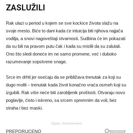
ZASLUŽILI
Rak ulazi u period u kojem se sve kockice života slažu na
svoje mesto. Biće to dani kada će intuicija biti njihova najjača
vodilja, a snovi nagoveštaji stvarnosti. Sudbina će im pokazati
da su bili na pravom putu čak i kada su mislili da su zalutali.
Ono što sledi doneće im ne samo promene, već i duboko
razumevanje sopstvene snage.
Srce im drhti jer osećaju da se približava trenutak za koji su
dugo molili – trenutak kada život konačno vraća osmeh koji su
izgubili. Rak više neće biti zarobljenik prošlosti. Otvaraju novo
poglavlje, čisto i iskreno, sa srcem spremnim da voli, bez
straha i bez maski.
Oglasi - Advertisement