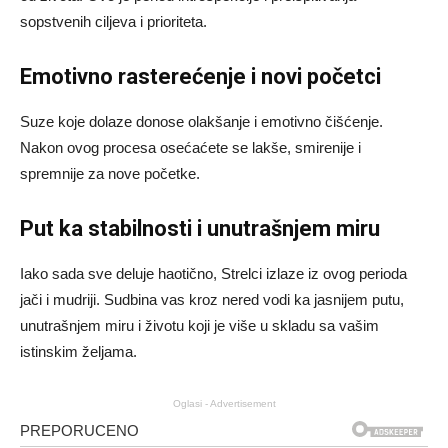
sopstvenih ciljeva i prioriteta.
Emotivno rasterećenje i novi početci
Suze koje dolaze donose olakšanje i emotivno čišćenje.
Nakon ovog procesa osećaćete se lakše, smirenije i
spremnije za nove početke.
Put ka stabilnosti i unutrašnjem miru
Iako sada sve deluje haotično, Strelci izlaze iz ovog perioda
jači i mudriji. Sudbina vas kroz nered vodi ka jasnijem putu,
unutrašnjem miru i životu koji je više u skladu sa vašim
istinskim željama.
Oglasi - Advertisement