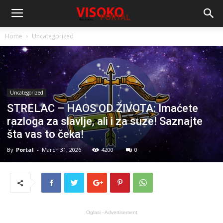
Home
Uncategorized
Uncategorized
STRELAC – HAOS OD ŽIVOTA: Imaćete
razloga za slavlje, ali i za suze! Saznajte
šta vas to čeka!
By
Portal
-
March 31, 2026
4200
0
Oglasi - Advertisement