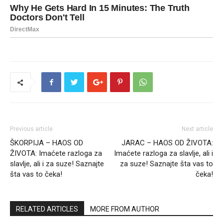
Previous article
Next article
ŠKORPIJA – HAOS OD
JARAC – HAOS OD ŽIVOTA:
ŽIVOTA: Imaćete razloga za
Imaćete razloga za slavlje, ali i
slavlje, ali i za suze! Saznajte
za suze! Saznajte šta vas to
šta vas to čeka!
čeka!
RELATED ARTICLES
MORE FROM AUTHOR