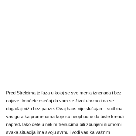
Pred Strelcima je faza u kojoj se sve menja iznenada i bez
najave. Imaćete osećaj da vam se život ubrzao i da se
događaji nižu bez pauze. Ovaj haos nije slučajan – sudbina
vas gura ka promenama koje su neophodne da biste krenuli
napred. Iako ćete u nekim trenucima biti zbunjeni ili umorni,
svaka situacija ima svoju svrhu i vodi vas ka važnim