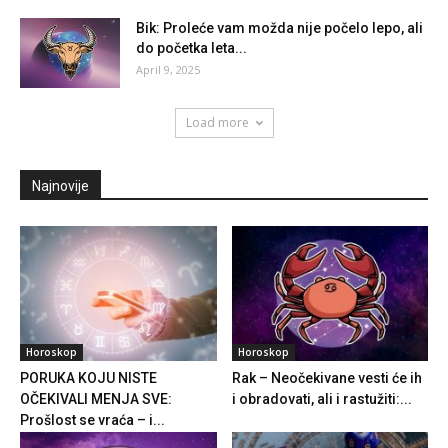
Bik: Proleće vam možda nije počelo lepo, ali
do početka leta...
April 9, 2025
Load more
Najnovije
Horoskop
Horoskop
PORUKA KOJU NISTE
Rak – Neočekivane vesti će ih
OČEKIVALI MENJA SVE:
i obradovati, ali i rastužiti:...
Prošlost se vraća – i...