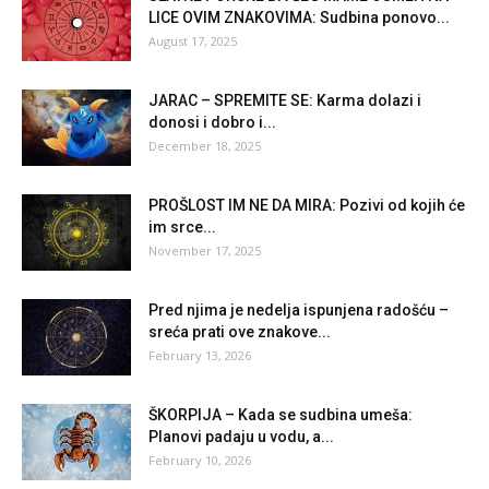
LICE OVIM ZNAKOVIMA: Sudbina ponovo...
August 17, 2025
JARAC – SPREMITE SE: Karma dolazi i
donosi i dobro i...
December 18, 2025
PROŠLOST IM NE DA MIRA: Pozivi od kojih će
im srce...
November 17, 2025
Pred njima je nedelja ispunjena radošću –
sreća prati ove znakove...
February 13, 2026
ŠKORPIJA – Kada se sudbina umeša:
Planovi padaju u vodu, a...
February 10, 2026