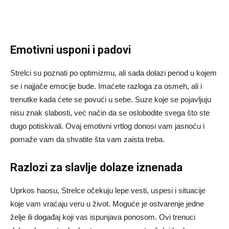
Emotivni usponi i padovi
Strelci su poznati po optimizmu, ali sada dolazi period u kojem
se i najjače emocije bude. Imaćete razloga za osmeh, ali i
trenutke kada ćete se povući u sebe. Suze koje se pojavljuju
nisu znak slabosti, već način da se oslobodite svega što ste
dugo potiskivali. Ovaj emotivni vrtlog donosi vam jasnoću i
pomaže vam da shvatite šta vam zaista treba.
Razlozi za slavlje dolaze iznenada
Uprkos haosu, Strelce očekuju lepe vesti, uspesi i situacije
koje vam vraćaju veru u život. Moguće je ostvarenje jedne
želje ili događaj koji vas ispunjava ponosom. Ovi trenuci