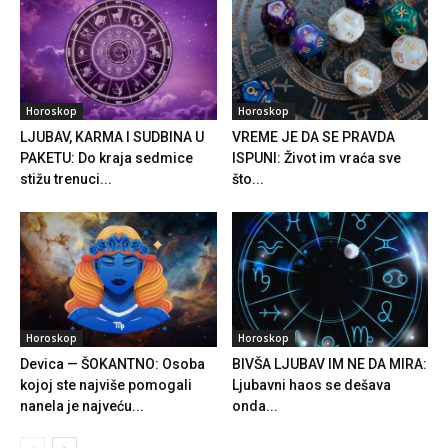
Horoskop
Horoskop
LJUBAV, KARMA I SUDBINA U
VREME JE DA SE PRAVDA
PAKETU: Do kraja sedmice
ISPUNI: Život im vraća sve
stižu trenuci...
što...
Horoskop
Horoskop
Devica — ŠOKANTNO: Osoba
BIVŠA LJUBAV IM NE DA MIRA:
kojoj ste najviše pomogali
Ljubavni haos se dešava
nanela je najveću...
onda...