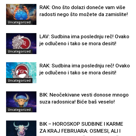
RAK: Ono što dolazi doneće vam više
radosti nego što možete da zamislite!
Uncategorized
LAV: Sudbina ima poslednju reč! Ovako
je odlučeno i tako se mora desiti!
Uncategorized
RAK: Sudbina ima poslednju reč! Ovako
je odlučeno i tako se mora desiti!
Uncategorized
BIK: Neočekivane vesti donose mnogo
suza radosnica! Biće baš veselo!
Uncategorized
BIK – HOROSKOP SUDBINE I KARME
ZA KRAJ FEBRUARA: OSMESI, ALI I