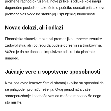
promene radnog okruženja, nove prilike ili odluke koje imaju
dugoročne posledice. Iako ćete u početku osećati pritisak, ove
promene vas vode ka stabilnijoj i ispunjenijoj budućnosti.
Novac dolazi, ali i odlazi
Finansijska situacija može biti promenljiva. Imaćete trenutke
zadovoljstva, ali i potrebu da budete oprezniji sa troškovima.
Važno je da ne donosite impulsivne odluke i da planirate
unapred.
Jačanje vere u sopstvene sposobnosti
Kroz poslovne izazove Strelci shvataju koliko su sposobni da
se prilagode i pronađu rešenja. Ovaj period jača vaše
samopouzdanje i podseća vas da možete mnogo više nego
što mislite.