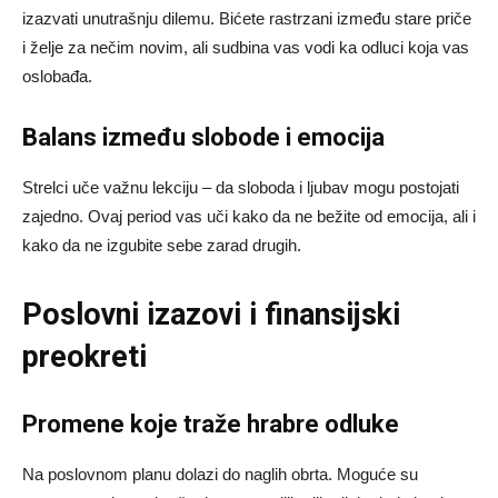
izazvati unutrašnju dilemu. Bićete rastrzani između stare priče
i želje za nečim novim, ali sudbina vas vodi ka odluci koja vas
oslobađa.
Balans između slobode i emocija
Strelci uče važnu lekciju – da sloboda i ljubav mogu postojati
zajedno. Ovaj period vas uči kako da ne bežite od emocija, ali i
kako da ne izgubite sebe zarad drugih.
Poslovni izazovi i finansijski
preokreti
Promene koje traže hrabre odluke
Na poslovnom planu dolazi do naglih obrta. Moguće su