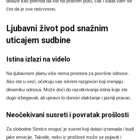
dolaze kao potvrda da ste na pravom putu, čak i kada vam se
čini da je sve neizvesno.
Ljubavni život pod snažnim
uticajem sudbine
Istina izlazi na videlo
Na ljubavnom planu više nema prostora za površne odnose.
Ako ste u vezi, očekuju vas iskreni razgovori koji menjaju
dinamiku odnosa. Može doći do razotkrivanja istina koje ste
dugo izbegavali, ali upravo to donosi olakšanje i jasniji pravac.
Neočekivani susreti i povratak prošlosti
Za slobodne Strelce moguć je susret koji dolazi iznenada i budi
jake emocije. Takođe, neko iz prošlosti može se pojaviti i