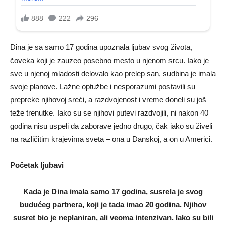
Dina je sa samo 17 godina upoznala ljubav svog života,
čoveka koji je zauzeo posebno mesto u njenom srcu. Iako je
sve u njenoj mladosti delovalo kao prelep san, sudbina je imala
svoje planove. Lažne optužbe i nesporazumi postavili su
prepreke njihovoj sreći, a razdvojenost i vreme doneli su još
teže trenutke. Iako su se njihovi putevi razdvojili, ni nakon 40
godina nisu uspeli da zaborave jedno drugo, čak iako su živeli
na različitim krajevima sveta – ona u Danskoj, a on u Americi.
Početak ljubavi
Kada je Dina imala samo 17 godina, susrela je svog
budućeg partnera, koji je tada imao 20 godina. Njihov
susret bio je neplaniran, ali veoma intenzivan. Iako su bili