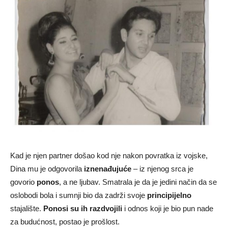
Kad je njen partner došao kod nje nakon povratka iz vojske,
Dina mu je odgovorila
iznenađujuće
– iz njenog srca je
govorio
ponos
, a ne ljubav. Smatrala je da je jedini način da se
oslobodi bola i sumnji bio da zadrži svoje
principijelno
stajalište.
Ponosi su ih razdvojili
i odnos koji je bio pun nade
za budućnost, postao je prošlost.