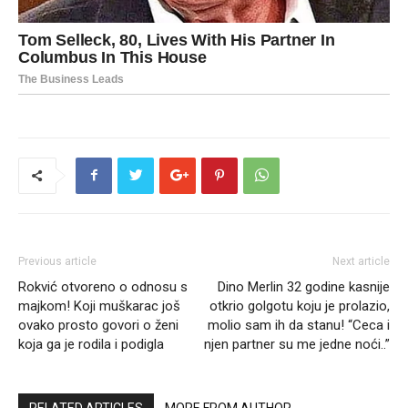
Previous article
Next article
Rokvić otvoreno o odnosu s
Dino Merlin 32 godine kasnije
majkom! Koji muškarac još
otkrio golgotu koju je prolazio,
ovako prosto govori o ženi
molio sam ih da stanu! “Ceca i
koja ga je rodila i podigla
njen partner su me jedne noći..”
RELATED ARTICLES
MORE FROM AUTHOR