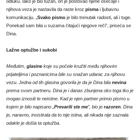
odluku. Iako je bio tužan, on je poštovao njene osećaje i
njihova veza je nastavila da raste kroz
pisma
i ljubavnu
komunikaciju. „
Svako pismo
je bilo trenutak radosti, ali i tuge.
Ponekad sam bila u suzama čitajući njegove reči”, priseća se
Dina.
Lažne optužbe i sukobi
Međutim,
glasine
koje su počele kružiti među njihovim
prijateljima i poznanicima bile su snažan udarac za njihovu
vezu. Jedna od tih glasina govorila je da je Dina bila
nevina
prema svom partneru. Dina je i danas zbunjena oko toga tko je
mogao iznositi te neistine. Kad je njen partner primio pismo u
kojem je bilo napisano „
Prevarili ste me
”, bio je
razoren
. Dina
je, naravno, insistirala da to nije istina, ali nikada nije saznala
odakle je došla ta optužba.