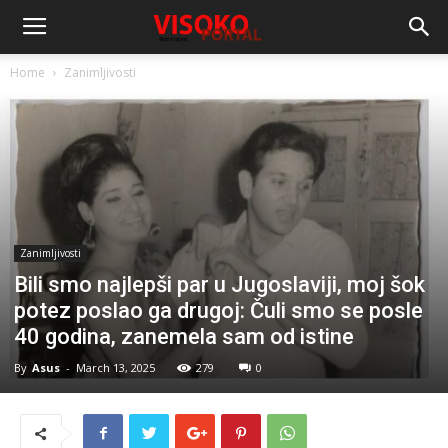
Home
Zanimljivosti
Zanimljivosti
Bili smo najlepši par u Jugoslaviji, moj šok
potez poslao ga drugoj: Čuli smo se posle
40 godina, zanemela sam od istine
By
Asus
-
March 13, 2025
279
0