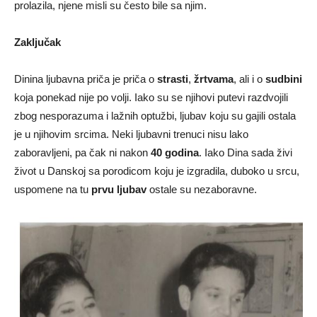
prolazila, njene misli su često bile sa njim.
Zaključak
Dinina ljubavna priča je priča o
strasti
,
žrtvama
, ali i o
sudbini
koja ponekad nije po volji. Iako su se njihovi putevi razdvojili
zbog nesporazuma i lažnih optužbi, ljubav koju su gajili ostala
je u njihovim srcima. Neki ljubavni trenuci nisu lako
zaboravljeni, pa čak ni nakon
40 godina
. Iako Dina sada živi
život u Danskoj sa porodicom koju je izgradila, duboko u srcu,
uspomene na tu
prvu ljubav
ostale su nezaboravne.