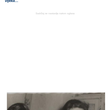
vijeka…
Sadržaj se nastavlja nakon oglasa