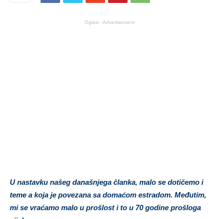
Oglasi - Advertisement
U nastavku našeg današnjega članka, malo se dotičemo i
teme a koja je povezana sa domaćom estradom. Međutim,
mi se vraćamo malo u prošlost i to u 70 godine prošloga