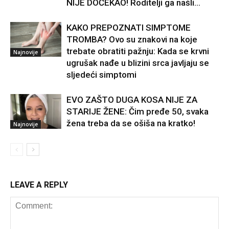
NIJE DOČEKAO! Roditelji ga našli...
KAKO PREPOZNATI SIMPTOME
TROMBA? Ovo su znakovi na koje
trebate obratiti pažnju: Kada se krvni
Najnovije
ugrušak nađe u blizini srca javljaju se
sljedeći simptomi
EVO ZAŠTO DUGA KOSA NIJE ZA
STARIJE ŽENE: Čim pređe 50, svaka
žena treba da se ošiša na kratko!
Najnovije
LEAVE A REPLY