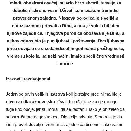
mladi, obostrani osećaji su vrlo brzo stvorili temelje za
duboku i iskrenu vezu. Uživali su u svakom trenutku
provedenom zajedno. Njegova porodica je s velikim
entuzijazmom prihvatila Dinu, a ona je volela biti deo
njihove zajednice. I njegova porodica obožavala je Dinu, a
njihov odnos bio je pun ljubavi i poštovanja. Ova ljubavna
priča odvijala se u sedamdesetim godinama prošlog veka,
vremenu koje je, na neki način, imalo specifične vrednosti
i norme.
Izazovi i razdvojenost
Jedan od prvih
velikih izazova
koji je stajao pred njima bio je
njegov odlazak u vojsku
. Ovaj događaj izazvao je mnogo
tuge kod oboje, jer su morali da se rastanu. Iako je on želeo da
se
zaruče
pre nego što ode, Dina nije pristala. Smatrala je da
nisu proveli dovoljno vremena zajedno da bi doneli tako važnu