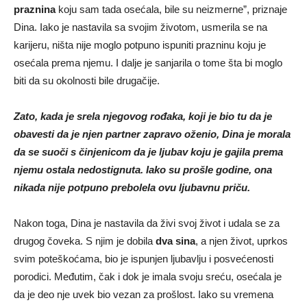
praznina
koju sam tada osećala, bile su neizmerne”, priznaje
Dina. Iako je nastavila sa svojim životom, usmerila se na
karijeru, ništa nije moglo potpuno ispuniti prazninu koju je
osećala prema njemu. I dalje je sanjarila o tome šta bi moglo
biti da su okolnosti bile drugačije.
Zato, kada je srela njegovog rođaka, koji je bio tu da je
obavesti da je njen partner zapravo oženio, Dina je morala
da se suoči s činjenicom da je ljubav koju je gajila prema
njemu ostala nedostignuta. Iako su prošle godine, ona
nikada nije potpuno prebolela ovu ljubavnu priču.
Nakon toga, Dina je nastavila da živi svoj život i udala se za
drugog čoveka. S njim je dobila
dva sina
, a njen život, uprkos
svim poteškoćama, bio je ispunjen ljubavlju i posvećenosti
porodici. Međutim, čak i dok je imala svoju sreću, osećala je
da je deo nje uvek bio vezan za prošlost. Iako su vremena