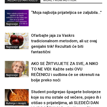
“Moja najbolja prijateljica se zaljubila…”
Najnovije
Ofarbajte jaja za Vaskrs
tradicionalnom metodom, ali uz ovaj
genijalni trik! Rezultati će biti
Najnovije
fantastični
AKO SE ŽRTVUJETE ZA SVE, A NIKO
TO NE VIDI: Kažite sebi OVU
REČENICU i sudbina će se okrenuti na
Najnovije
bolje preko noći
Student podgrejao špagete bolonjeze
koje su mu ostale od večere, pojeo ih i
otišao s prijateljima, ali SLEDEĆI DAN
Kuhinja i recepti