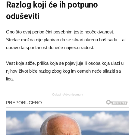
Razlog koji će ih potpuno
oduševiti
Ono što ovaj period čini posebnim jeste neočekivanost.
Strelac možda nije planirao da se stvari okrenu baš sada – ali
upravo ta spontanost doneće najveću radost.
Vest koja stiže, prilika koja se pojavljuje ili osoba koja ulazi u
njihov život biće razlog zbog kog im osmeh neće silaziti sa
lica.
Oglasi - Advertisement