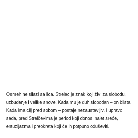
Osmeh ne silazi sa lica. Strelac je znak koji živi za slobodu,
uzbuđenje i velike snove. Kada mu je duh slobodan – on blista.
Kada ima cilj pred sobom – postaje nezaustavljiv. I upravo
sada, pred Strelčevima je period koji donosi nalet sreće,
entuzijazma i preokreta koji će ih potpuno oduševiti.