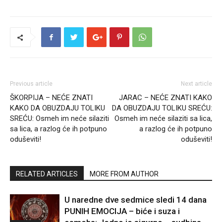
Previous article
Next article
ŠKORPIJA – NEĆE ZNATI
JARAC – NEĆE ZNATI KAKO
KAKO DA OBUZDAJU TOLIKU
DA OBUZDAJU TOLIKU SREĆU:
SREĆU: Osmeh im neće silaziti
Osmeh im neće silaziti sa lica,
sa lica, a razlog će ih potpuno
a razlog će ih potpuno
oduševiti!
oduševiti!
RELATED ARTICLES
MORE FROM AUTHOR
U naredne dve sedmice sledi 14 dana
PUNIH EMOCIJA – biće i suza i