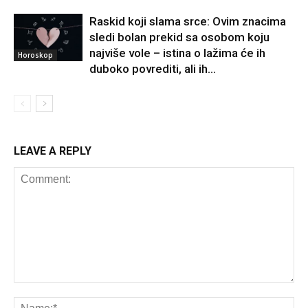
Raskid koji slama srce: Ovim znacima
sledi bolan prekid sa osobom koju
najviše vole – istina o lažima će ih
Horoskop
duboko povrediti, ali ih...
LEAVE A REPLY