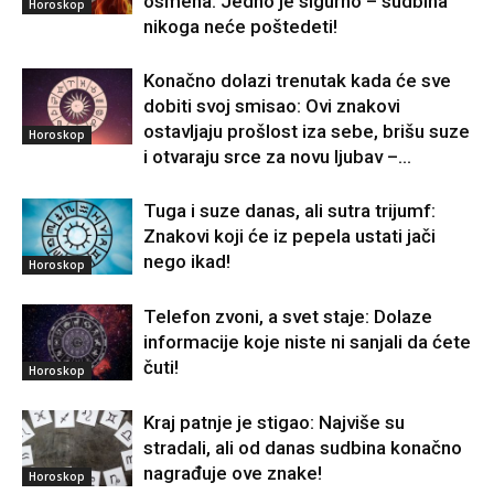
osmeha: Jedno je sigurno – sudbina
Horoskop
nikoga neće poštedeti!
Konačno dolazi trenutak kada će sve
dobiti svoj smisao: Ovi znakovi
ostavljaju prošlost iza sebe, brišu suze
Horoskop
i otvaraju srce za novu ljubav –...
Tuga i suze danas, ali sutra trijumf:
Znakovi koji će iz pepela ustati jači
nego ikad!
Horoskop
Telefon zvoni, a svet staje: Dolaze
informacije koje niste ni sanjali da ćete
čuti!
Horoskop
Kraj patnje je stigao: Najviše su
stradali, ali od danas sudbina konačno
nagrađuje ove znake!
Horoskop