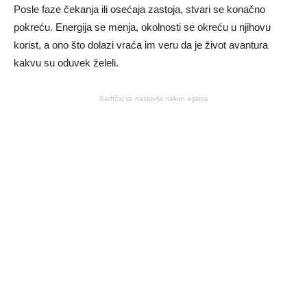
Posle faze čekanja ili osećaja zastoja, stvari se konačno
pokreću. Energija se menja, okolnosti se okreću u njihovu
korist, a ono što dolazi vraća im veru da je život avantura
kakvu su oduvek želeli.
Sadržaj se nastavlja nakon oglasa