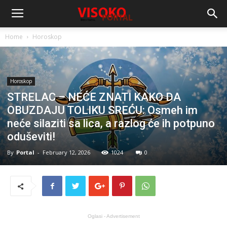
Home
Horoskop
Horoskop
STRELAC – NEĆE ZNATI KAKO DA
OBUZDAJU TOLIKU SREĆU: Osmeh im
neće silaziti sa lica, a razlog će ih potpuno
oduševiti!
By
Portal
-
February 12, 2026
1024
0
Oglasi - Advertisement