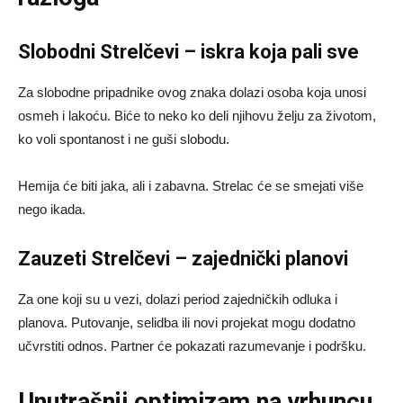
Slobodni Strelčevi – iskra koja pali sve
Za slobodne pripadnike ovog znaka dolazi osoba koja unosi
osmeh i lakoću. Biće to neko ko deli njihovu želju za životom,
ko voli spontanost i ne guši slobodu.
Hemija će biti jaka, ali i zabavna. Strelac će se smejati više
nego ikada.
Zauzeti Strelčevi – zajednički planovi
Za one koji su u vezi, dolazi period zajedničkih odluka i
planova. Putovanje, selidba ili novi projekat mogu dodatno
učvrstiti odnos. Partner će pokazati razumevanje i podršku.
Unutrašnji optimizam na vrhuncu