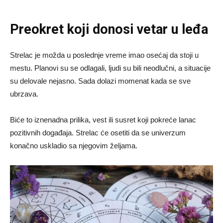
Preokret koji donosi vetar u leđa
Strelac je možda u poslednje vreme imao osećaj da stoji u
mestu. Planovi su se odlagali, ljudi su bili neodlučni, a situacije
su delovale nejasno. Sada dolazi momenat kada se sve
ubrzava.
Biće to iznenadna prilika, vest ili susret koji pokreće lanac
pozitivnih događaja. Strelac će osetiti da se univerzum
konačno uskladio sa njegovim željama.