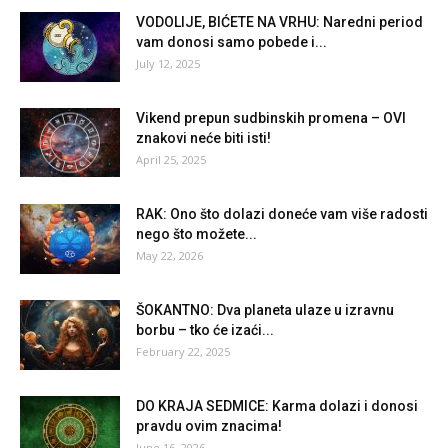
VODOLIJE, BIĆETE NA VRHU: Naredni period
vam donosi samo pobede i...
July 12, 2025
Vikend prepun sudbinskih promena – OVI
znakovi neće biti isti!
April 25, 2025
RAK: Ono što dolazi doneće vam više radosti
nego što možete...
May 22, 2026
ŠOKANTNO: Dva planeta ulaze u izravnu
borbu – tko će izaći...
February 22, 2025
DO KRAJA SEDMICE: Karma dolazi i donosi
pravdu ovim znacima!
June 16, 2026