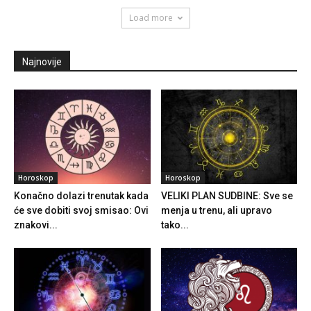
Load more
Najnovije
Horoskop
Horoskop
Konačno dolazi trenutak kada
VELIKI PLAN SUDBINE: Sve se
će sve dobiti svoj smisao: Ovi
menja u trenu, ali upravo
znakovi...
tako...