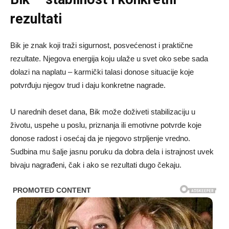
rezultati
Bik je znak koji traži sigurnost, posvećenost i praktične
rezultate. Njegova energija koju ulaže u svet oko sebe sada
dolazi na naplatu – karmički talasi donose situacije koje
potvrđuju njegov trud i daju konkretne nagrade.
U narednih deset dana, Bik može doživeti stabilizaciju u
životu, uspehe u poslu, priznanja ili emotivne potvrde koje
donose radost i osećaj da je njegovo strpljenje vredno.
Sudbina mu šalje jasnu poruku da dobra dela i istrajnost uvek
bivaju nagrađeni, čak i ako se rezultati dugo čekaju.