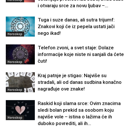
i otvaraju srce za novu ljubav –...
Tuga i suze danas, ali sutra trijumf:
Znakovi koji će iz pepela ustati jači
nego ikad!
Horoskop
Telefon zvoni, a svet staje: Dolaze
informacije koje niste ni sanjali da ćete
čuti!
Horoskop
Kraj patnje je stigao: Najviše su
stradali, ali od danas sudbina konačno
nagrađuje ove znake!
Horoskop
Raskid koji slama srce: Ovim znacima
sledi bolan prekid sa osobom koju
najviše vole – istina o lažima će ih
Horoskop
duboko povrediti, ali ih...