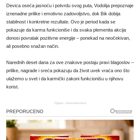
Devica oseća jasnoću i potvrdu svog puta, Vodolija prepoznaje
iznenadne prilike i emotivno zadovoljstvo, dok Bik dobija
stabilnost i konkretne rezultate. Ovo je period kada se
pokazuje da karma funkcioniše i da svaka plemenita akcija
donosi povratak pozitivne energije – ponekad na neočekivan,
ali posebno snažan način.
Narednih deset dana za ove znakove postaju pravi blagoslov –
prilike, nagrade i sreća pokazuju da život uvek vraća ono što
ulažemo u svet i da karmički zakoni funkcionišu u njihovu
korist.
Oglasi - Advertisement