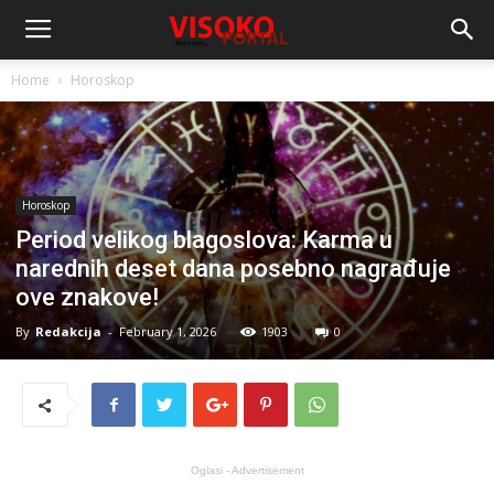
Home
Horoskop
Horoskop
Period velikog blagoslova: Karma u
narednih deset dana posebno nagrađuje
ove znakove!
By
Redakcija
-
February 1, 2026
1903
0
Oglasi - Advertisement