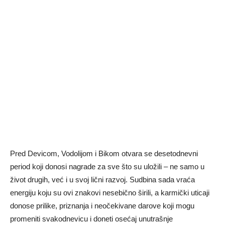
Pred Devicom, Vodolijom i Bikom otvara se desetodnevni
period koji donosi nagrade za sve što su uložili – ne samo u
život drugih, već i u svoj lični razvoj. Sudbina sada vraća
energiju koju su ovi znakovi nesebično širili, a karmički uticaji
donose prilike, priznanja i neočekivane darove koji mogu
promeniti svakodnevicu i doneti osećaj unutrašnje