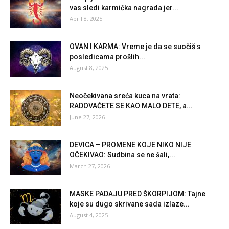
vas sledi karmička nagrada jer...
April 8, 2025
OVAN I KARMA: Vreme je da se suočiš s
posledicama prošlih...
August 8, 2025
Neočekivana sreća kuca na vrata:
RADOVAĆETE SE KAO MALO DETE, a...
June 27, 2026
DEVICA – PROMENE KOJE NIKO NIJE
OČEKIVAO: Sudbina se ne šali,...
March 27, 2026
MASKE PADAJU PRED ŠKORPIJOM: Tajne
koje su dugo skrivane sada izlaze...
August 4, 2025