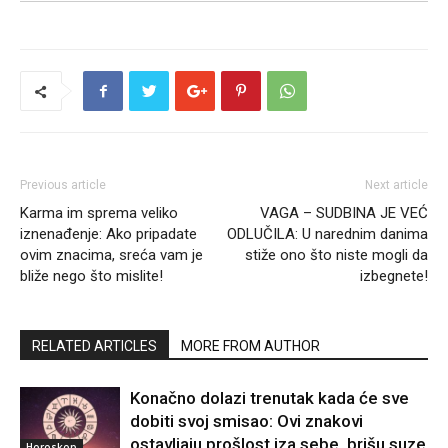
Previous article
Next article
Karma im sprema veliko
VAGA – SUDBINA JE VEĆ
iznenađenje: Ako pripadate
ODLUČILA: U narednim danima
ovim znacima, sreća vam je
stiže ono što niste mogli da
bliže nego što mislite!
izbegnete!
RELATED ARTICLES
MORE FROM AUTHOR
Konačno dolazi trenutak kada će sve
dobiti svoj smisao: Ovi znakovi
ostavljaju prošlost iza sebe, brišu suze
Horoskop