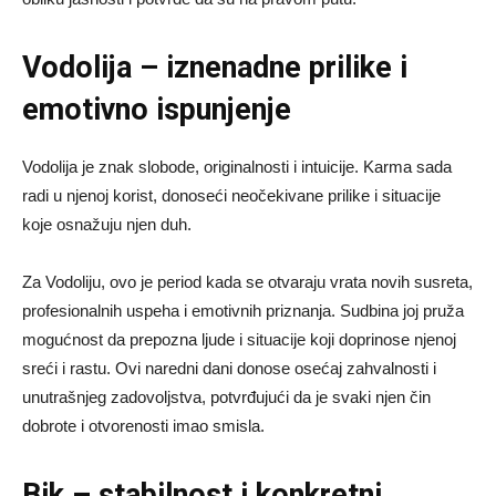
Vodolija – iznenadne prilike i
emotivno ispunjenje
Vodolija je znak slobode, originalnosti i intuicije. Karma sada
radi u njenoj korist, donoseći neočekivane prilike i situacije
koje osnažuju njen duh.
Za Vodoliju, ovo je period kada se otvaraju vrata novih susreta,
profesionalnih uspeha i emotivnih priznanja. Sudbina joj pruža
mogućnost da prepozna ljude i situacije koji doprinose njenoj
sreći i rastu. Ovi naredni dani donose osećaj zahvalnosti i
unutrašnjeg zadovoljstva, potvrđujući da je svaki njen čin
dobrote i otvorenosti imao smisla.
Bik – stabilnost i konkretni