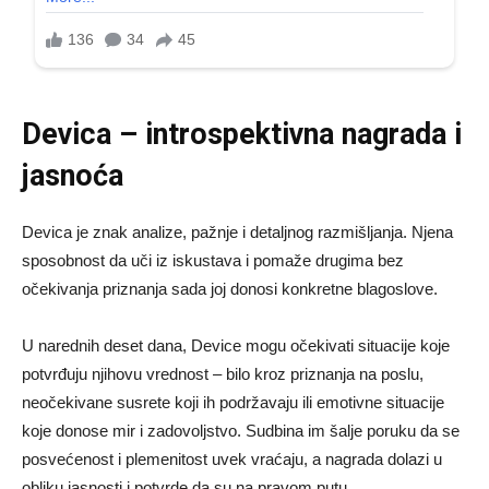
Devica – introspektivna nagrada i
jasnoća
Devica je znak analize, pažnje i detaljnog razmišljanja. Njena
sposobnost da uči iz iskustava i pomaže drugima bez
očekivanja priznanja sada joj donosi konkretne blagoslove.
U narednih deset dana, Device mogu očekivati situacije koje
potvrđuju njihovu vrednost – bilo kroz priznanja na poslu,
neočekivane susrete koji ih podržavaju ili emotivne situacije
koje donose mir i zadovoljstvo. Sudbina im šalje poruku da se
posvećenost i plemenitost uvek vraćaju, a nagrada dolazi u
obliku jasnosti i potvrde da su na pravom putu.