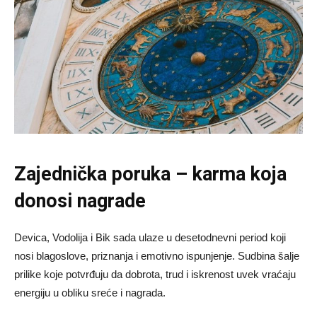
Zajednička poruka – karma koja
donosi nagrade
Devica, Vodolija i Bik sada ulaze u desetodnevni period koji
nosi blagoslove, priznanja i emotivno ispunjenje. Sudbina šalje
prilike koje potvrđuju da dobrota, trud i iskrenost uvek vraćaju
energiju u obliku sreće i nagrada.