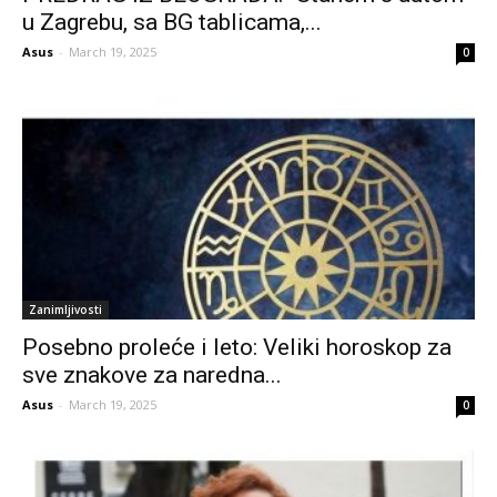
u Zagrebu, sa BG tablicama,...
Asus
-
March 19, 2025
0
Zanimljivosti
Posebno proleće i leto: Veliki horoskop za
sve znakove za naredna...
Asus
-
March 19, 2025
0