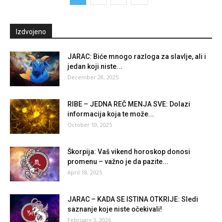
Izdvojeno
JARAC: Biće mnogo razloga za slavlje, ali i
jedan koji niste...
December 28, 2025
RIBE – JEDNA REČ MENJA SVE: Dolazi
informacija koja te može...
October 10, 2025
Škorpija: Vaš vikend horoskop donosi
promenu – važno je da pazite...
April 18, 2025
JARAC – KADA SE ISTINA OTKRIJE: Sledi
saznanje koje niste očekivali!
February 3, 2026