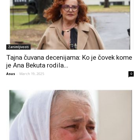
Zanimljivosti
Tajna čuvana decenijama: Ko je čovek kome
je Ana Bekuta rodila...
Asus
-
March 19, 2025
0