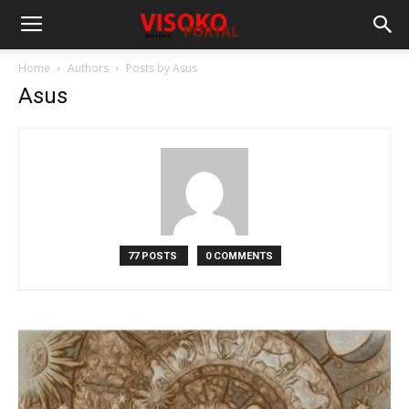
Home
Authors
Posts by Asus
Asus
77 POSTS
0 COMMENTS