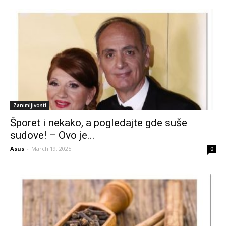
Zanimljivosti
Šporet i nekako, a pogledajte gde suše
sudove! – Ovo je...
Asus
-
March 19, 2025
0