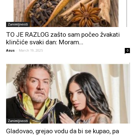
Zanimljivosti
TO JE RAZLOG zašto sam počeo žvakati
klinčiće svaki dan: Moram...
Asus
-
March 19, 2025
0
Zanimljivosti
Gladovao, grejao vodu da bi se kupao, pa