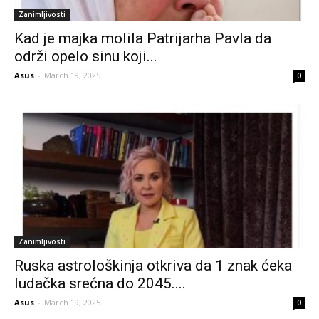
Zanimljivosti
Kad je majka molila Patrijarha Pavla da
održi opelo sinu koji...
Asus
-
March 19, 2025
0
Zanimljivosti
Ruska astrološkinja otkriva da 1 znak ćeka
ludačka srećna do 2045....
Asus
-
March 19, 2025
0