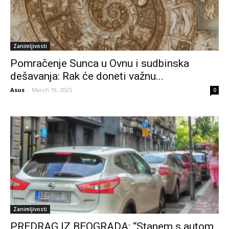
Zanimljivosti
Pomračenje Sunca u Ovnu i sudbinska
dešavanja: Rak će doneti važnu...
Asus
-
March 19, 2025
0
Zanimljivosti
PREDRAG IZ BEOGRADA: “Stanem s autom