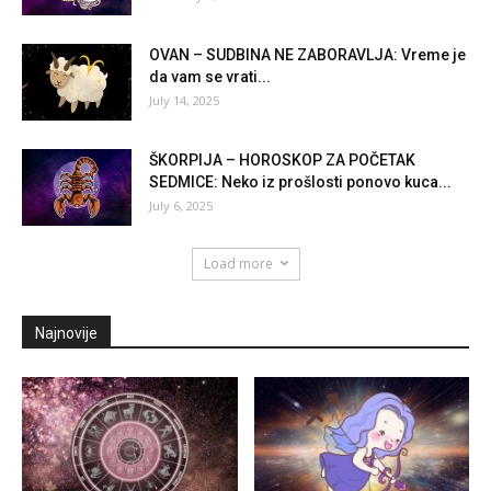
OVAN – SUDBINA NE ZABORAVLJA: Vreme je
da vam se vrati...
July 14, 2025
ŠKORPIJA – HOROSKOP ZA POČETAK
SEDMICE: Neko iz prošlosti ponovo kuca...
July 6, 2025
Load more
Najnovije