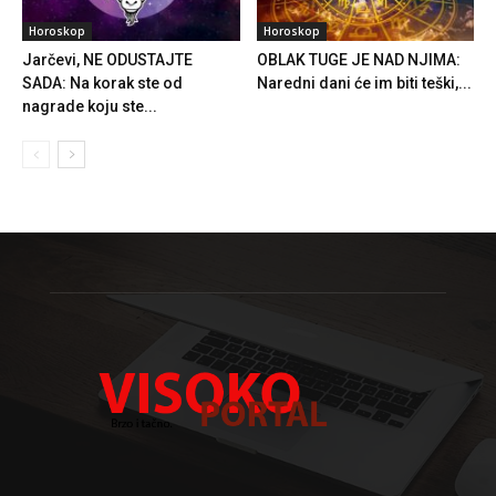
Horoskop
Horoskop
Jarčevi, NE ODUSTAJTE
OBLAK TUGE JE NAD NJIMA:
SADA: Na korak ste od
Naredni dani će im biti teški,...
nagrade koju ste...