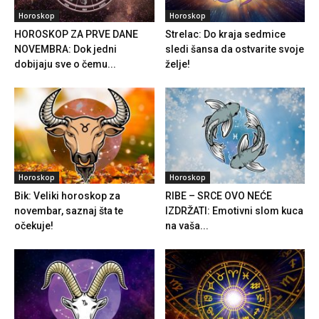
Horoskop
Horoskop
HOROSKOP ZA PRVE DANE
Strelac: Do kraja sedmice
NOVEMBRA: Dok jedni
sledi šansa da ostvarite svoje
dobijaju sve o čemu...
želje!
Horoskop
Horoskop
Bik: Veliki horoskop za
RIBE – SRCE OVO NEĆE
novembar, saznaj šta te
IZDRŽATI: Emotivni slom kuca
očekuje!
na vaša...