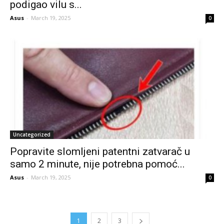
podigao vilu s...
Asus
-
March 19, 2025
0
Uncategorized
Popravite slomljeni patentni zatvarač u
samo 2 minute, nije potrebna pomoć...
Asus
-
March 19, 2025
0
1
2
3