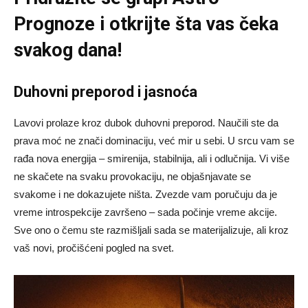
Prognoze
i otkrijte šta vas čeka
svakog dana!
Duhovni preporod i jasnoća
Lavovi prolaze kroz dubok duhovni preporod. Naučili ste da
prava moć ne znači dominaciju, već mir u sebi. U srcu vam se
rađa nova energija – smirenija, stabilnija, ali i odlučnija. Vi više
ne skačete na svaku provokaciju, ne objašnjavate se
svakome i ne dokazujete ništa. Zvezde vam poručuju da je
vreme introspekcije završeno – sada počinje vreme akcije.
Sve ono o čemu ste razmišljali sada se materijalizuje, ali kroz
vaš novi, pročišćeni pogled na svet.