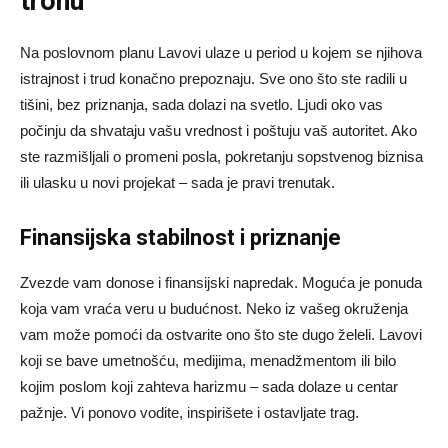
tronu
Na poslovnom planu Lavovi ulaze u period u kojem se njihova
istrajnost i trud konačno prepoznaju. Sve ono što ste radili u
tišini, bez priznanja, sada dolazi na svetlo. Ljudi oko vas
počinju da shvataju vašu vrednost i poštuju vaš autoritet. Ako
ste razmišljali o promeni posla, pokretanju sopstvenog biznisa
ili ulasku u novi projekat – sada je pravi trenutak.
Finansijska stabilnost i priznanje
Zvezde vam donose i finansijski napredak. Moguća je ponuda
koja vam vraća veru u budućnost. Neko iz vašeg okruženja
vam može pomoći da ostvarite ono što ste dugo želeli. Lavovi
koji se bave umetnošću, medijima, menadžmentom ili bilo
kojim poslom koji zahteva harizmu – sada dolaze u centar
pažnje. Vi ponovo vodite, inspirišete i ostavljate trag.