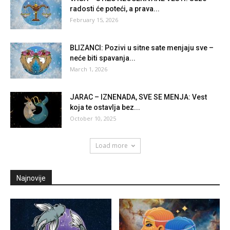
radosti će poteći, a prava...
February 15, 2026
BLIZANCI: Pozivi u sitne sate menjaju sve –
neće biti spavanja...
March 1, 2026
JARAC – IZNENADA, SVE SE MENJA: Vest
koja te ostavlja bez...
October 10, 2025
Load more
Najnovije