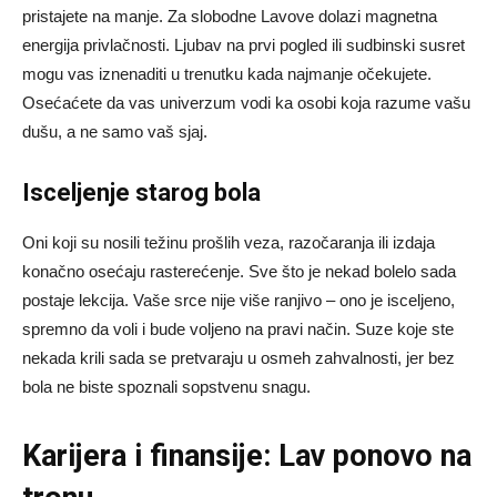
pristajete na manje. Za slobodne Lavove dolazi magnetna
energija privlačnosti. Ljubav na prvi pogled ili sudbinski susret
mogu vas iznenaditi u trenutku kada najmanje očekujete.
Osećaćete da vas univerzum vodi ka osobi koja razume vašu
dušu, a ne samo vaš sjaj.
Isceljenje starog bola
Oni koji su nosili težinu prošlih veza, razočaranja ili izdaja
konačno osećaju rasterećenje. Sve što je nekad bolelo sada
postaje lekcija. Vaše srce nije više ranjivo – ono je isceljeno,
spremno da voli i bude voljeno na pravi način. Suze koje ste
nekada krili sada se pretvaraju u osmeh zahvalnosti, jer bez
bola ne biste spoznali sopstvenu snagu.
Karijera i finansije: Lav ponovo na