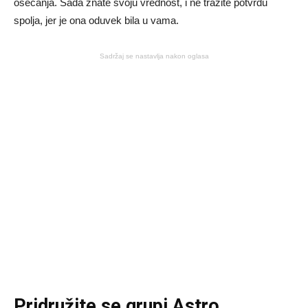
osećanja. Sada znate svoju vrednost, i ne tražite potvrdu
spolja, jer je ona oduvek bila u vama.
Sadržaj se nastavlja nakon oglasa
Pridružite se grupi
Astro