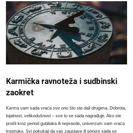
Karmička ravnoteža i sudbinski
zaokret
Karma vam sada vraća sve ono što ste dali drugima. Dobrota,
lojalnost, velikodušnost – sve to se sada nagrađuje. Ako ste
prošli kroz period gubitaka ili nepravde, univerzum vam vraća
trostruko. Svi pokušaji da vas zaustave ili ponize sada se