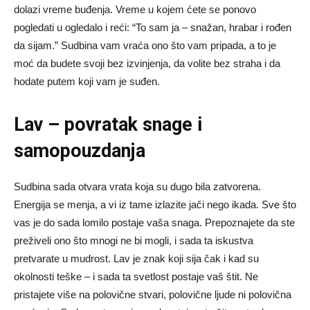
dolazi vreme buđenja. Vreme u kojem ćete se ponovo
pogledati u ogledalo i reći: “To sam ja – snažan, hrabar i rođen
da sijam.” Sudbina vam vraća ono što vam pripada, a to je
moć da budete svoji bez izvinjenja, da volite bez straha i da
hodate putem koji vam je suđen.
Lav – povratak snage i
samopouzdanja
Sudbina sada otvara vrata koja su dugo bila zatvorena.
Energija se menja, a vi iz tame izlazite jači nego ikada. Sve što
vas je do sada lomilo postaje vaša snaga. Prepoznajete da ste
preživeli ono što mnogi ne bi mogli, i sada ta iskustva
pretvarate u mudrost. Lav je znak koji sija čak i kad su
okolnosti teške – i sada ta svetlost postaje vaš štit. Ne
pristajete više na polovične stvari, polovične ljude ni polovična