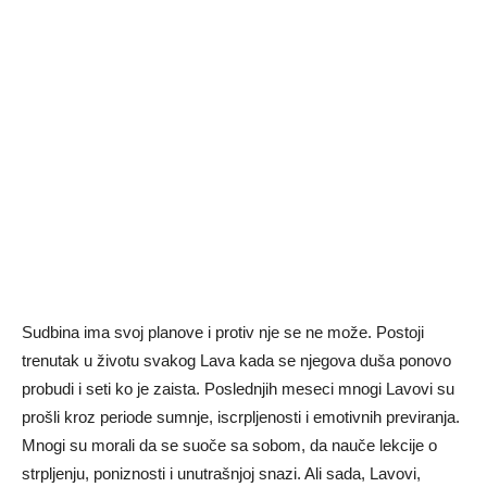
Sudbina ima svoj planove i protiv nje se ne može. Postoji
trenutak u životu svakog Lava kada se njegova duša ponovo
probudi i seti ko je zaista. Poslednjih meseci mnogi Lavovi su
prošli kroz periode sumnje, iscrpljenosti i emotivnih previranja.
Mnogi su morali da se suoče sa sobom, da nauče lekcije o
strpljenju, poniznosti i unutrašnjoj snazi. Ali sada, Lavovi,