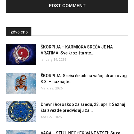
Izdvojeno
ŠKORPIJA – KARMIČKA SREĆA JE NA
VRATIMA: Sve kroz šta ste...
January 14, 2026
ŠKORPIJA: Sreća će biti na vašoj strani ovog
3.3. – saznajte...
March 2, 2026
Dnevni horoskop za sredu, 23. april: Saznaj
šta zvezde predviđaju za...
April 22, 2025
VAGA – STIŽU NEOČEKIVANE VESTI: Suze