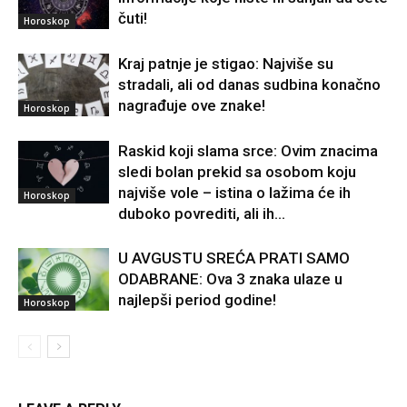
čuti!
Horoskop
Kraj patnje je stigao: Najviše su
stradali, ali od danas sudbina konačno
nagrađuje ove znake!
Horoskop
Raskid koji slama srce: Ovim znacima
sledi bolan prekid sa osobom koju
najviše vole – istina o lažima će ih
Horoskop
duboko povrediti, ali ih...
U AVGUSTU SREĆA PRATI SAMO
ODABRANE: Ova 3 znaka ulaze u
najlepši period godine!
Horoskop