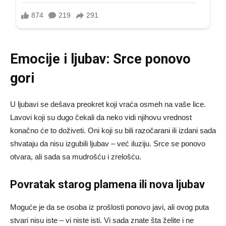
Emocije i ljubav: Srce ponovo
gori
U ljubavi se dešava preokret koji vraća osmeh na vaše lice.
Lavovi koji su dugo čekali da neko vidi njihovu vrednost
konačno će to doživeti. Oni koji su bili razočarani ili izdani sada
shvataju da nisu izgubili ljubav – već iluziju. Srce se ponovo
otvara, ali sada sa mudrošću i zrelošću.
Povratak starog plamena ili nova ljubav
Moguće je da se osoba iz prošlosti ponovo javi, ali ovog puta
stvari nisu iste – vi niste isti. Vi sada znate šta želite i ne