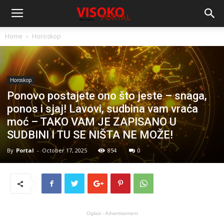
Home
Horoskop
Horoskop
Ponovo postajete ono što jeste – snaga,
ponos i sjaj! Lavovi, sudbina vam vraća
moć – TAKO VAM JE ZAPISANO U
SUDBINI I TU SE NIŠTA NE MOŽE!
By
Portal
-
October 17, 2025
854
0
Oglasi - Advertisement