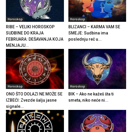
Horoskop
Horoskop
RIBE – VELIKI HOROSKOP
BLIZANCI – KARMA VAM SE
SUDBINE DO KRAJA
SMEJE: Sudbina ima
FEBRUARA: DEŠAVANJA KOJA
poslednju reč u...
MENJAJU...
Horoskop
Horoskop
ONO ŠTO DOLAZI NE MOŽE SE
BIK – Ako ne kažeš šta ti
IZBEĆI: Zvezde šalju jasne
smeta, niko neće ni...
signale...