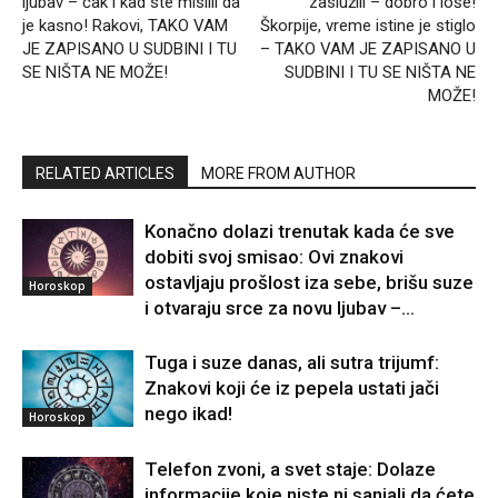
ljubav – čak i kad ste mislili da
zaslužili – dobro i loše!
je kasno! Rakovi, TAKO VAM
Škorpije, vreme istine je stiglo
JE ZAPISANO U SUDBINI I TU
– TAKO VAM JE ZAPISANO U
SE NIŠTA NE MOŽE!
SUDBINI I TU SE NIŠTA NE
MOŽE!
RELATED ARTICLES
MORE FROM AUTHOR
Konačno dolazi trenutak kada će sve
dobiti svoj smisao: Ovi znakovi
ostavljaju prošlost iza sebe, brišu suze
Horoskop
i otvaraju srce za novu ljubav –...
Tuga i suze danas, ali sutra trijumf:
Znakovi koji će iz pepela ustati jači
nego ikad!
Horoskop
Telefon zvoni, a svet staje: Dolaze
informacije koje niste ni sanjali da ćete