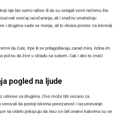
koji nije bio samo njihov ili da su ostajali verni nečemu što
izazvati osećaj razočaranja, ali i snažnu unutrašnju
om i drugima sada se menja, ali to otvara prostor za iskreniji
mni da ćute, trpe ili se prilagođavaju zarad mira. Istina im
 da počnu da žive u skladu sa sobom, čak i ako to znači
ja pogled na ljude
roz odnose sa drugima. Ovo može biti vezano za
a su verovali da postoji iskrena povezanost i razumevanje.
aze na videlo pokazuju da nisu svi bili onakvi kakvima su se