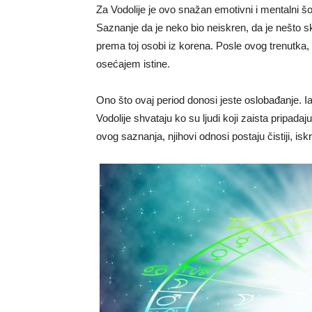
Za Vodolije je ovo snažan emotivni i mentalni šo
Saznanje da je neko bio neiskren, da je nešto s
prema toj osobi iz korena. Posle ovog trenutka
osećajem istine.
Ono što ovaj period donosi jeste oslobađanje. Ia
Vodolije shvataju ko su ljudi koji zaista pripada
ovog saznanja, njihovi odnosi postaju čistiji, iskre