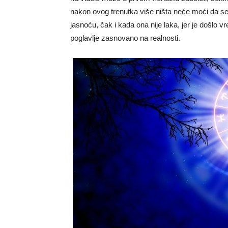
nakon ovog trenutka više ništa neće moći da 
jasnoću, čak i kada ona nije laka, jer je došl
poglavlje zasnovano na realnosti.