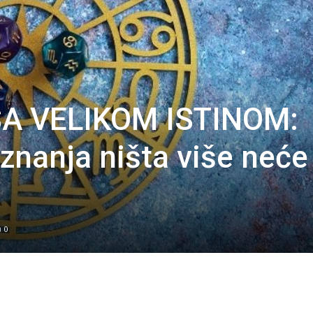
SA VELIKOM ISTINOM:
znanja ništa više neće
0