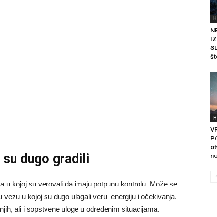
H
N
I
SL
št
H
V
P
ot
 su dugo gradili
no
ota u kojoj su verovali da imaju potpunu kontrolu. Može se
 vezu u kojoj su dugo ulagali veru, energiju i očekivanja.
njih, ali i sopstvene uloge u određenim situacijama.