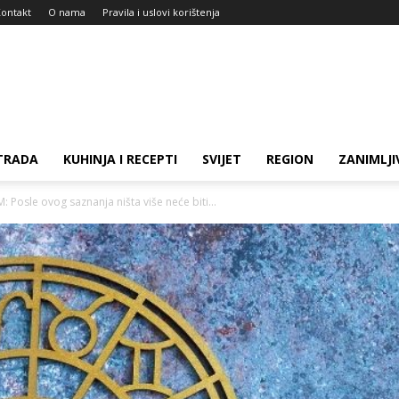
ontakt
O nama
Pravila i uslovi korištenja
TRADA
KUHINJA I RECEPTI
SVIJET
REGION
ZANIMLJI
Posle ovog saznanja ništa više neće biti...