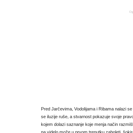
Og
Pred Jarčevima, Vodolijama i Ribama nalazi se p
se iluzije ruše, a stvarnost pokazuje svoje pravo
kojem dolazi saznanje koje menja način razmišlja
na videlo može u prvom trenutku zaboleti, šokirati