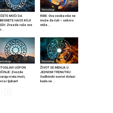
oroskop
Horoskop
EĆETE MOĆI DA
RIBE: Ova osoba više ne
ZBEGNETE HAOS KOJI
može da ćuti – uskoro
EDI: Zvezde ruše sve
stiže...
o...
oroskop
Horoskop
RTOGLAVI USPON
ŽIVOT SE MENJA U
OČINJE: Zvezde
JEDNOM TRENUTKU:
varaju vrata moći,
Sudbinski susret dolazi
vca i ljubavi!
kada se...