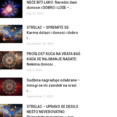
NEĆE BITI LAKO: Naredni dani
donose i DOBRO i LOŠE –...
July 23, 2025
STRELAC – SPREMITE SE:
Karma dolazi i donosi i dobro
i...
December 18, 2025
PROŠLOST KUCA NA VRATA BAŠ
KADA SE NAJMANJE NADATE:
Nekima donosi...
July 6, 2025
Sudbina nagrađuje odabrane –
mnogi će im zavideti na sreći
i...
September 7, 2025
STRELAC – UPRAVO SE DESILO
NEŠTO NEVEROVATNO: