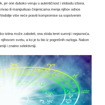
k, jer one duboko veruju u autentičnost i slobodu izbora.
krivao ili manipulisao činjenicama menja njihov odnos
, Vodolije više neće praviti kompromise sa sopstvenim
ko istina može zaboleti, ona skida teret sumnji i nejasnoća.
ju njihovom svetu, a ko je tu bio iz pogrešnih razloga. Nakon
niji i znatno selektivniji.