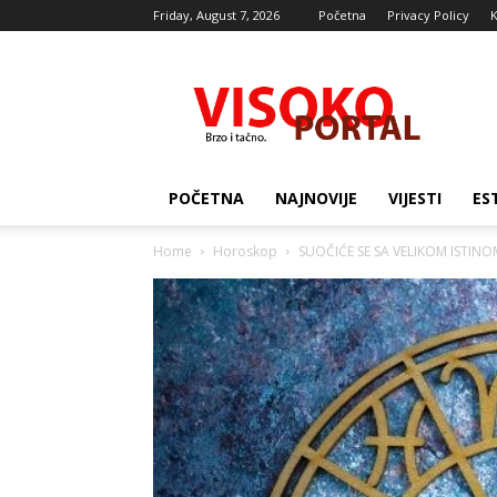
Friday, August 7, 2026
Početna
Privacy Policy
K
Visocki
portal
POČETNA
NAJNOVIJE
VIJESTI
ES
Home
Horoskop
SUOČIĆE SE SA VELIKOM ISTINOM: 