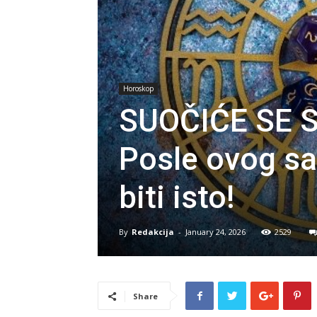
Horoskop
SUOČIĆE SE 
Posle ovog sa
biti isto!
By
Redakcija
-
January 24, 2026
2529
Share