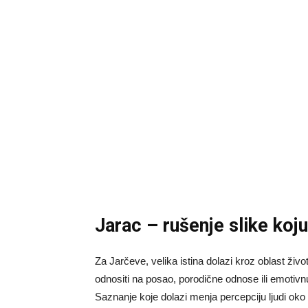
Jarac – rušenje slike koju
Za Jarčeve, velika istina dolazi kroz oblast živ
odnositi na posao, porodične odnose ili emotivnu
Saznanje koje dolazi menja percepciju ljudi oko 