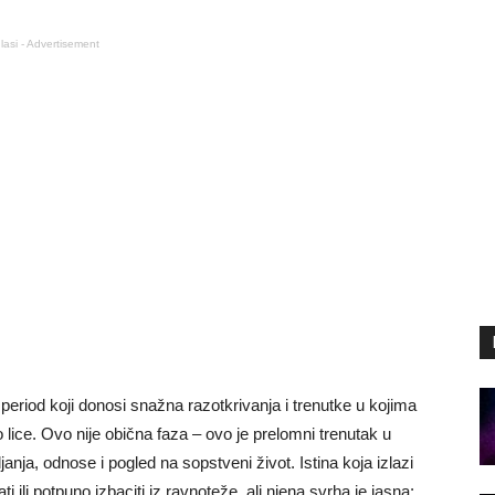
lasi - Advertisement
eriod koji donosi snažna razotkrivanja i trenutke u kojima
 lice. Ovo nije obična faza – ovo je prelomni trenutak u
nja, odnose i pogled na sopstveni život. Istina koja izlazi
 ili potpuno izbaciti iz ravnoteže, ali njena svrha je jasna: