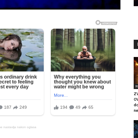
H
Z
OV
do
ne
se nastavlja nakon oglasa