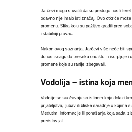
Jarčevi mogu shvatiti da su predugo nosili teret 
odavno nije imalo isti značaj. Ovo otkriće može 
promenu. Slika koju su pažljivo gradili pred sob
i stabilniji pravac.
Nakon ovog saznanja, Jarčevi više neće biti spre
donosi snagu da preseku ono što ih iscrpljuje i
promene koje su ranije izbegavali.
Vodolija – istina koja men
Vodolije se suočavaju sa istinom koja dolazi k
prijateljstva, ljubav ili bliske saradnje u kojim
Međutim, informacije ili ponašanja koja sada izl
predstavljali.