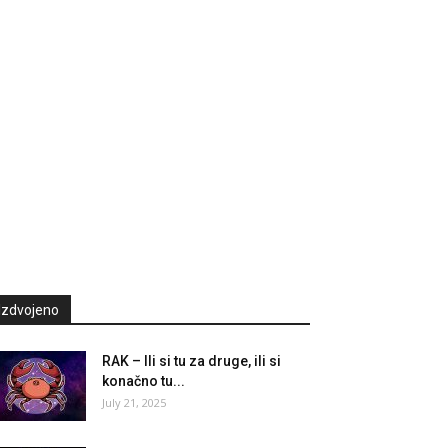
Izdvojeno
RAK – Ili si tu za druge, ili si
konačno tu...
July 21, 2025