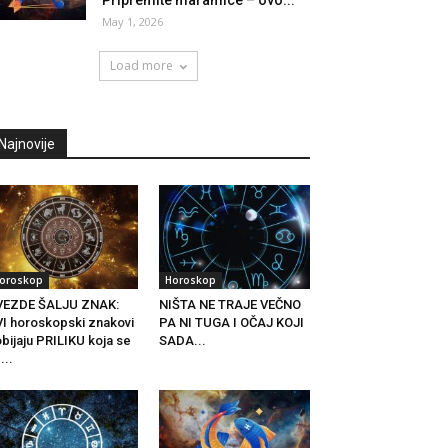
Pripremite maramice – ovo...
May 1, 2026
Load more
Najnovije
oroskop
Horoskop
VEZDE ŠALJU ZNAK:
NIŠTA NE TRAJE VEČNO
I horoskopski znakovi
PA NI TUGA I OČAJ KOJI
bijaju PRILIKU koja se
SADA...
...