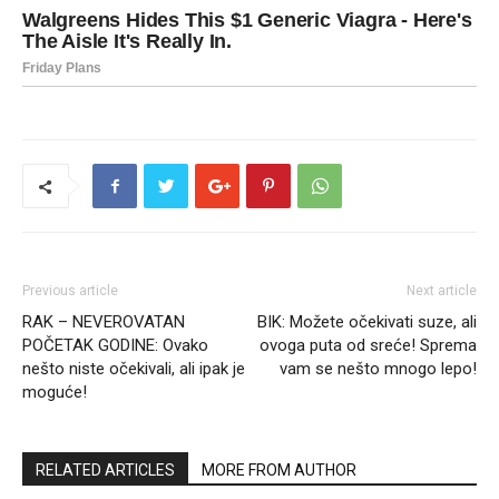
Previous article
Next article
RAK – NEVEROVATAN
BIK: Možete očekivati suze, ali
POČETAK GODINE: Ovako
ovoga puta od sreće! Sprema
nešto niste očekivali, ali ipak je
vam se nešto mnogo lepo!
moguće!
RELATED ARTICLES
MORE FROM AUTHOR