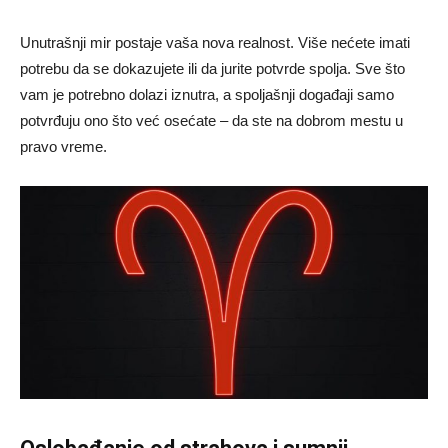
Unutrašnji mir postaje vaša nova realnost. Više nećete imati
potrebu da se dokazujete ili da jurite potvrde spolja. Sve što
vam je potrebno dolazi iznutra, a spoljašnji događaji samo
potvrđuju ono što već osećate – da ste na dobrom mestu u
pravo vreme.