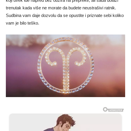
koji uvek ide napred bez obzira na prepreke, ali sada dolazi
trenutak kada više ne morate da budete neustrašivi ratnik.
Sudbina vam daje dozvolu da se opustite i priznate sebi koliko
vam je bilo teško.