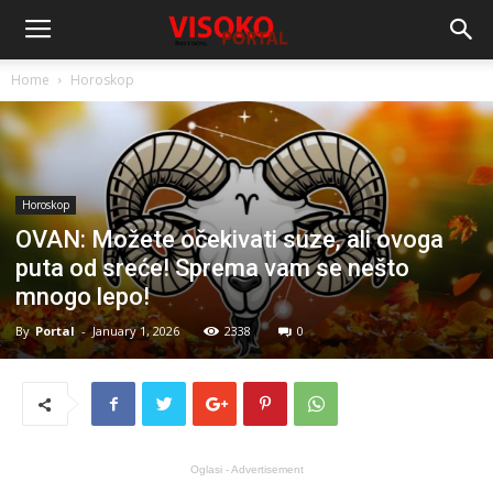
Home
Horoskop
Horoskop
OVAN: Možete očekivati suze, ali ovoga
puta od sreće! Sprema vam se nešto
mnogo lepo!
By
Portal
-
January 1, 2026
2338
0
Oglasi - Advertisement