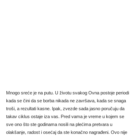
Mnogo sreće je na putu. U životu svakog Ovna postoje periodi
kada se čini da se borba nikada ne završava, kada se snaga
troši, a rezultati kasne. Ipak, zvezde sada jasno poručuju da
takav ciklus ostaje iza vas. Pred vama je vreme u kojem se
sve ono što ste godinama nosili na plećima pretvara u
olakšanje, radost i osećaj da ste konačno nagrađeni. Ovo nije