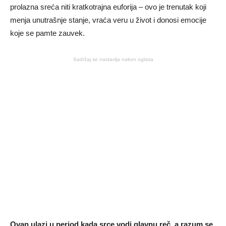
prolazna sreća niti kratkotrajna euforija – ovo je trenutak koji
menja unutrašnje stanje, vraća veru u život i donosi emocije
koje se pamte zauvek.
Sadržaj se nastavlja nakon oglasa
Ovan ulazi u period kada srce vodi glavnu reč, a razum se