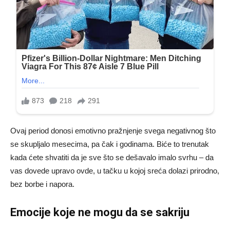
Ovaj period donosi emotivno pražnjenje svega negativnog što
se skupljalo mesecima, pa čak i godinama. Biće to trenutak
kada ćete shvatiti da je sve što se dešavalo imalo svrhu – da
vas dovede upravo ovde, u tačku u kojoj sreća dolazi prirodno,
bez borbe i napora.
Emocije koje ne mogu da se sakriju