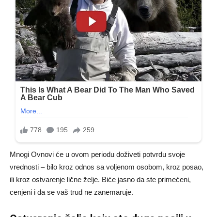
Mnogi Ovnovi će u ovom periodu doživeti potvrdu svoje
vrednosti – bilo kroz odnos sa voljenom osobom, kroz posao,
ili kroz ostvarenje lične želje. Biće jasno da ste primećeni,
cenjeni i da se vaš trud ne zanemaruje.