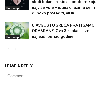
sledi bolan prekid sa osobom koju
najviše vole – istina o lažima će ih
Horoskop
duboko povrediti, ali ih...
U AVGUSTU SREĆA PRATI SAMO
ODABRANE: Ova 3 znaka ulaze u
najlepši period godine!
Horoskop
LEAVE A REPLY