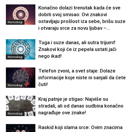
Konačno dolazi trenutak kada će sve
dobiti svoj smisao: Ovi znakovi
ostavljaju prošlost iza sebe, brišu suze
Horoskop
i otvaraju srce za novu ljubav –...
Tuga i suze danas, ali sutra trijumf:
Znakovi koji će iz pepela ustati jači
nego ikad!
Horoskop
Telefon zvoni, a svet staje: Dolaze
informacije koje niste ni sanjali da ćete
čuti!
Horoskop
Kraj patnje je stigao: Najviše su
stradali, ali od danas sudbina konačno
nagrađuje ove znake!
Horoskop
Raskid koji slama srce: Ovim znacima