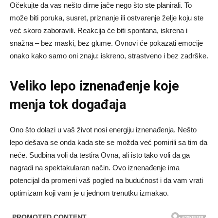
Očekujte da vas nešto dirne jače nego što ste planirali. To
može biti poruka, susret, priznanje ili ostvarenje želje koju ste
već skoro zaboravili. Reakcija će biti spontana, iskrena i
snažna – bez maski, bez glume. Ovnovi će pokazati emocije
onako kako samo oni znaju: iskreno, strastveno i bez zadrške.
Veliko lepo iznenađenje koje
menja tok događaja
Ono što dolazi u vaš život nosi energiju iznenađenja. Nešto
lepo dešava se onda kada ste se možda već pomirili sa tim da
neće. Sudbina voli da testira Ovna, ali isto tako voli da ga
nagradi na spektakularan način. Ovo iznenađenje ima
potencijal da promeni vaš pogled na budućnost i da vam vrati
optimizam koji vam je u jednom trenutku izmakao.