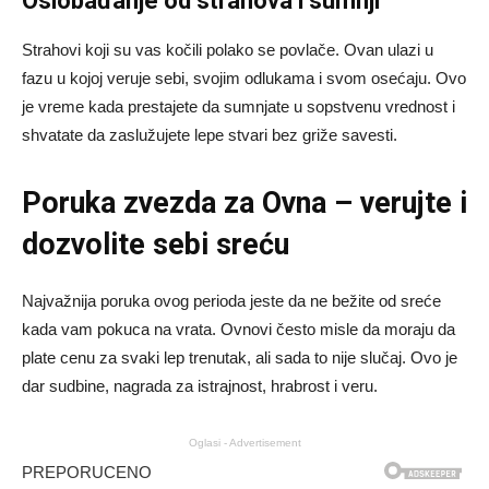
Oslobađanje od strahova i sumnji
Strahovi koji su vas kočili polako se povlače. Ovan ulazi u
fazu u kojoj veruje sebi, svojim odlukama i svom osećaju. Ovo
je vreme kada prestajete da sumnjate u sopstvenu vrednost i
shvatate da zaslužujete lepe stvari bez griže savesti.
Poruka zvezda za Ovna – verujte i
dozvolite sebi sreću
Najvažnija poruka ovog perioda jeste da ne bežite od sreće
kada vam pokuca na vrata. Ovnovi često misle da moraju da
plate cenu za svaki lep trenutak, ali sada to nije slučaj. Ovo je
dar sudbine, nagrada za istrajnost, hrabrost i veru.
Oglasi - Advertisement