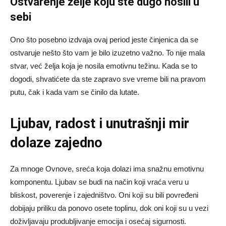
Ostvarenje želje koju ste dugo nosili u
sebi
Ono što posebno izdvaja ovaj period jeste činjenica da se
ostvaruje nešto što vam je bilo izuzetno važno. To nije mala
stvar, već želja koja je nosila emotivnu težinu. Kada se to
dogodi, shvatićete da ste zapravo sve vreme bili na pravom
putu, čak i kada vam se činilo da lutate.
Ljubav, radost i unutrašnji mir
dolaze zajedno
Za mnoge Ovnove, sreća koja dolazi ima snažnu emotivnu
komponentu. Ljubav se budi na način koji vraća veru u
bliskost, poverenje i zajedništvo. Oni koji su bili povređeni
dobijaju priliku da ponovo osete toplinu, dok oni koji su u vezi
doživljavaju produbljivanje emocija i osećaj sigurnosti.