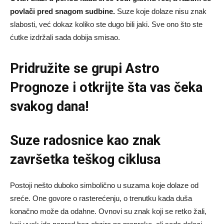
povlači pred snagom sudbine.
Suze koje dolaze nisu znak
slabosti, već dokaz koliko ste dugo bili jaki. Sve ono što ste
ćutke izdržali sada dobija smisao.
Pridružite se grupi
Astro
Prognoze
i otkrijte šta vas čeka
svakog dana!
Suze radosnice kao znak
završetka teškog ciklusa
Postoji nešto duboko simbolično u suzama koje dolaze od
sreće. One govore o rasterećenju, o trenutku kada duša
konačno može da odahne. Ovnovi su znak koji se retko žali,