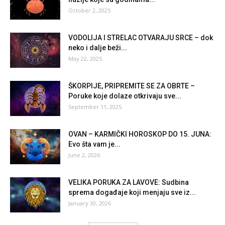
October 2, 2025
VODOLIJA I STRELAC OTVARAJU SRCE – dok
neko i dalje beži...
May 22, 2025
ŠKORPIJE, PRIPREMITE SE ZA OBRTE –
Poruke koje dolaze otkrivaju sve...
September 11, 2025
OVAN – KARMIČKI HOROSKOP DO 15. JUNA:
Evo šta vam je...
June 2, 2026
VELIKA PORUKA ZA LAVOVE: Sudbina
sprema događaje koji menjaju sve iz...
January 30, 2026