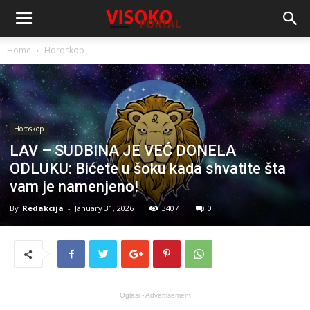
Home
Horoskop
Horoskop
LAV – SUDBINA JE VEĆ DONELA
ODLUKU: Bićete u šoku kada shvatite šta
vam je namenjeno!
By
Redakcija
-
January 31, 2026
3407
0
Oglasi - Advertisement