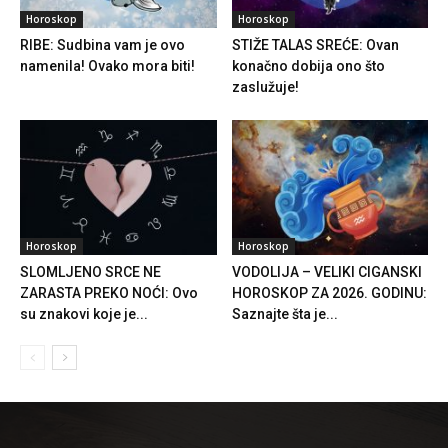
Horoskop
Horoskop
RIBE: Sudbina vam je ovo
STIŽE TALAS SREĆE: Ovan
namenila! Ovako mora biti!
konačno dobija ono što
zaslužuje!
Horoskop
Horoskop
SLOMLJENO SRCE NE
VODOLIJA – VELIKI CIGANSKI
ZARASTA PREKO NOĆI: Ovo
HOROSKOP ZA 2026. GODINU:
su znakovi koje je...
Saznajte šta je...