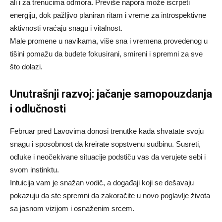
ali i za trenucima odmora. Previše napora može iscrpeti
energiju, dok pažljivo planiran ritam i vreme za introspektivne
aktivnosti vraćaju snagu i vitalnost.
Male promene u navikama, više sna i vremena provedenog u
tišini pomažu da budete fokusirani, smireni i spremni za sve
što dolazi.
Unutrašnji razvoj: jačanje samopouzdanja
i odlučnosti
Februar pred Lavovima donosi trenutke kada shvatate svoju
snagu i sposobnost da kreirate sopstvenu sudbinu. Susreti,
odluke i neočekivane situacije podstiču vas da verujete sebi i
svom instinktu.
Intuicija vam je snažan vodič, a događaji koji se dešavaju
pokazuju da ste spremni da zakoračite u novo poglavlje života
sa jasnom vizijom i osnaženim srcem.