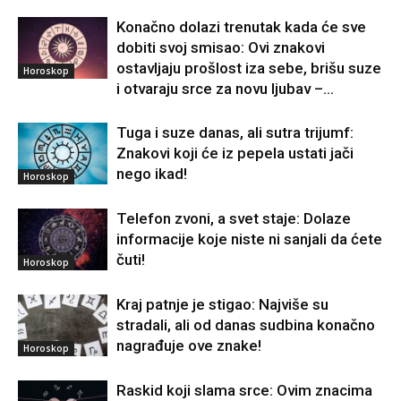
Konačno dolazi trenutak kada će sve
dobiti svoj smisao: Ovi znakovi
ostavljaju prošlost iza sebe, brišu suze
Horoskop
i otvaraju srce za novu ljubav –...
Tuga i suze danas, ali sutra trijumf:
Znakovi koji će iz pepela ustati jači
nego ikad!
Horoskop
Telefon zvoni, a svet staje: Dolaze
informacije koje niste ni sanjali da ćete
čuti!
Horoskop
Kraj patnje je stigao: Najviše su
stradali, ali od danas sudbina konačno
nagrađuje ove znake!
Horoskop
Raskid koji slama srce: Ovim znacima