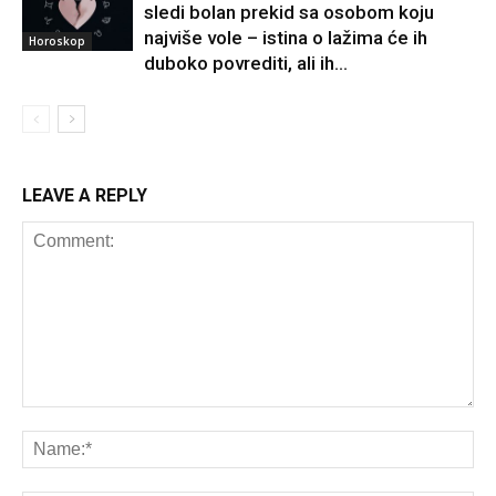
sledi bolan prekid sa osobom koju
najviše vole – istina o lažima će ih
Horoskop
duboko povrediti, ali ih...
LEAVE A REPLY