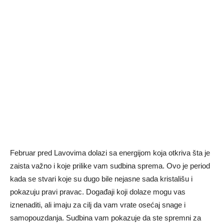
Februar pred Lavovima dolazi sa energijom koja otkriva šta je
zaista važno i koje prilike vam sudbina sprema. Ovo je period
kada se stvari koje su dugo bile nejasne sada kristališu i
pokazuju pravi pravac. Događaji koji dolaze mogu vas
iznenaditi, ali imaju za cilj da vam vrate osećaj snage i
samopouzdanja. Sudbina vam pokazuje da ste spremni za