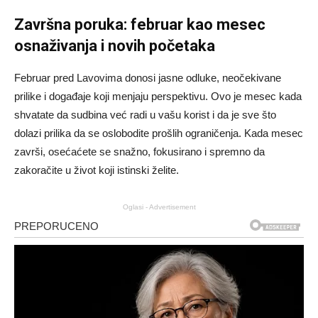
Završna poruka: februar kao mesec
osnaživanja i novih početaka
Februar pred Lavovima donosi jasne odluke, neočekivane
prilike i događaje koji menjaju perspektivu. Ovo je mesec kada
shvatate da sudbina već radi u vašu korist i da je sve što
dolazi prilika da se oslobodite prošlih ograničenja. Kada mesec
završi, osećaćete se snažno, fokusirano i spremno da
zakoračite u život koji istinski želite.
Oglasi - Advertisement