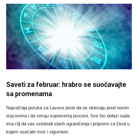
Saveti za februar: hrabro se suočavajte
sa promenama
Najvažnija poruka za Lavove jeste da ne oklevaju pred novim
izazovima i da veruju sopstvenoj proceni. Sve što dolazi sada
ima cilj da vas oslobodi starih ograničenja i pripremi za život u
kojem osećate moć i sigurnost.