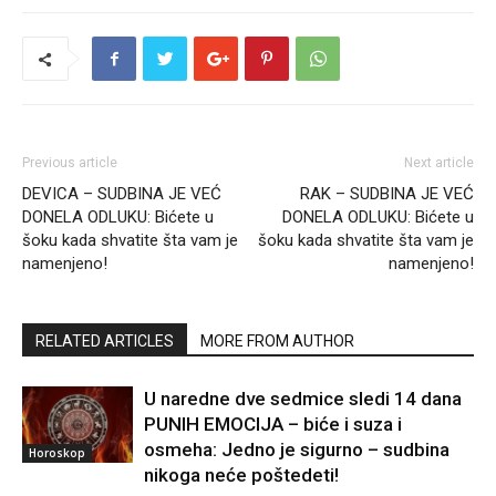
Previous article
Next article
DEVICA – SUDBINA JE VEĆ
RAK – SUDBINA JE VEĆ
DONELA ODLUKU: Bićete u
DONELA ODLUKU: Bićete u
šoku kada shvatite šta vam je
šoku kada shvatite šta vam je
namenjeno!
namenjeno!
RELATED ARTICLES
MORE FROM AUTHOR
U naredne dve sedmice sledi 14 dana
PUNIH EMOCIJA – biće i suza i
osmeha: Jedno je sigurno – sudbina
Horoskop
nikoga neće poštedeti!