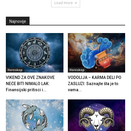
Load more
Najnovije
Horoskop
Horoskop
VIKEND ZA OVE ZNAKOVE
VODOLIJA – KARMA DELI PO
NEĆE BITI NIMALO LAK:
ZASLUZI: Saznajte šta je to
Finansijski pritisci i...
vama...