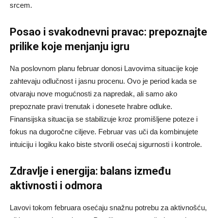
srcem.
Posao i svakodnevni pravac: prepoznajte
prilike koje menjanju igru
Na poslovnom planu februar donosi Lavovima situacije koje
zahtevaju odlučnost i jasnu procenu. Ovo je period kada se
otvaraju nove mogućnosti za napredak, ali samo ako
prepoznate pravi trenutak i donesete hrabre odluke.
Finansijska situacija se stabilizuje kroz promišljene poteze i
fokus na dugoročne ciljeve. Februar vas uči da kombinujete
intuiciju i logiku kako biste stvorili osećaj sigurnosti i kontrole.
Zdravlje i energija: balans između
aktivnosti i odmora
Lavovi tokom februara osećaju snažnu potrebu za aktivnošću,