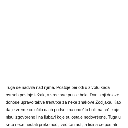
Tuga se nadvila nad njima. Postoje periodi u životu kada
osmeh postaje težak, a srce sve punije bola. Dani koji dolaze
donose upravo takve trenutke za neke znakove Zodijaka. Kao
da je vreme odlučilo da ih podseti na ono što boli, na reči koje
nisu izgovorene i na ljubavi koje su ostale nedovršene. Tuga u
srcu neće nestati preko noći, već će rasti, a tišina će postati