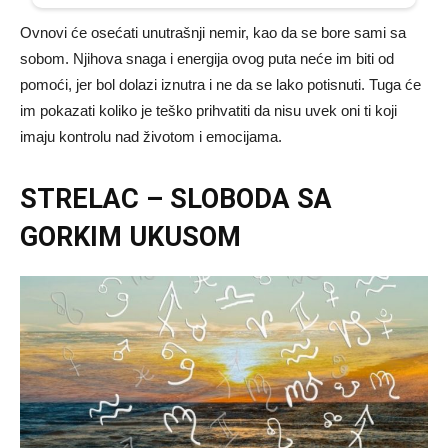
Ovnovi će osećati unutrašnji nemir, kao da se bore sami sa
sobom. Njihova snaga i energija ovog puta neće im biti od
pomoći, jer bol dolazi iznutra i ne da se lako potisnuti. Tuga će
im pokazati koliko je teško prihvatiti da nisu uvek oni ti koji
imaju kontrolu nad životom i emocijama.
STRELAC – SLOBODA SA
GORKIM UKUSOM