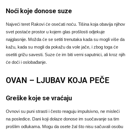
Noći koje donose suze
Najveći teret Rakovi će osećati noću. Tišina koja obavija njihov
svet postaće prostor u kojem glas prošlosti odjekuje
najglasnije. Možda će se setiti trenutaka kada su mogli više da
kažu, kada su mogli da pokažu da vole jače, i zbog toga će
osetiti grižu savesti. Suze će im biti verni saputnici, ali kroz njih
će doći i oslobađanje.
OVAN – LJUBAV KOJA PEČE
Greške koje se vraćaju
Ovnovi su puni strasti i često reaguju impulsivno, ne misleći
na posledice. Dani koji dolaze donose im suočavanje sa tim
prošlim odlukama. Mogu da osete žal što nisu sačuvali osobu