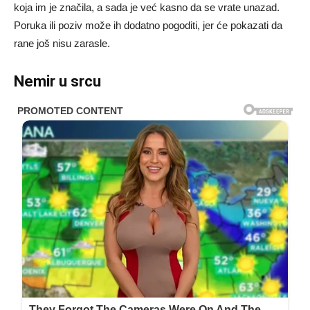
koja im je značila, a sada je već kasno da se vrate unazad.
Poruka ili poziv može ih dodatno pogoditi, jer će pokazati da
rane još nisu zarasle.
Nemir u srcu