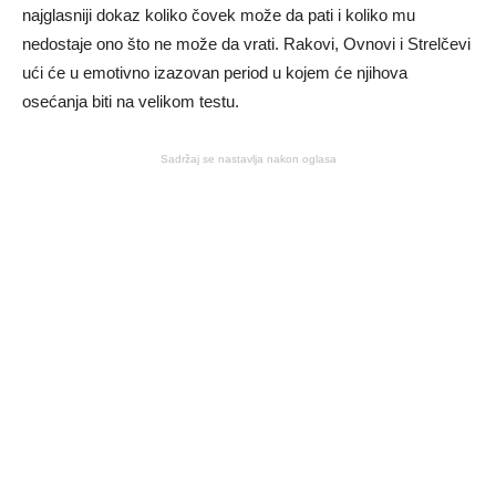
najglasniji dokaz koliko čovek može da pati i koliko mu
nedostaje ono što ne može da vrati. Rakovi, Ovnovi i Strelčevi
ući će u emotivno izazovan period u kojem će njihova
osećanja biti na velikom testu.
Sadržaj se nastavlja nakon oglasa