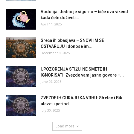
Vodolija: Jedno je sigurno – biće ovo vikend
kada ćete doživeti...
April 11, 2025
Sreća ih obasjava – SNOVI IM SE
OSTVARUJU i donose im...
December 8, 2025
UPOZORENJA STIŽU, NE SMETE IH
IGNORISATI: Zvezde vam jasno govore –...
June 29, 2025
ZVEZDE IH GURAJU KA VRHU: Strelac i Bik
ulaze u period...
July 30, 2025
Load more