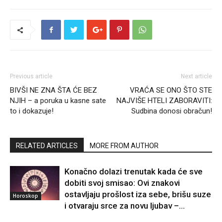
Previous article
Next article
BIVŠI NE ZNA ŠTA ĆE BEZ
VRAĆA SE ONO ŠTO STE
NJIH – a poruka u kasne sate
NAJVIŠE HTELI ZABORAVITI:
to i dokazuje!
Sudbina donosi obračun!
RELATED ARTICLES
MORE FROM AUTHOR
Konačno dolazi trenutak kada će sve
dobiti svoj smisao: Ovi znakovi
ostavljaju prošlost iza sebe, brišu suze
Horoskop
i otvaraju srce za novu ljubav –...