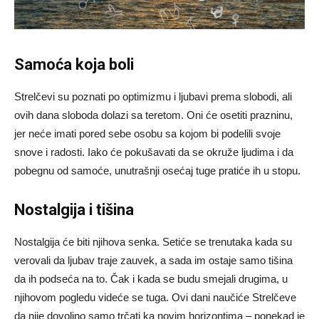
Samoća koja boli
Strelčevi su poznati po optimizmu i ljubavi prema slobodi, ali
ovih dana sloboda dolazi sa teretom. Oni će osetiti prazninu,
jer neće imati pored sebe osobu sa kojom bi podelili svoje
snove i radosti. Iako će pokušavati da se okruže ljudima i da
pobegnu od samoće, unutrašnji osećaj tuge pratiće ih u stopu.
Nostalgija i tišina
Nostalgija će biti njihova senka. Setiće se trenutaka kada su
verovali da ljubav traje zauvek, a sada im ostaje samo tišina
da ih podseća na to. Čak i kada se budu smejali drugima, u
njihovom pogledu videće se tuga. Ovi dani naučiće Strelčeve
da nije dovoljno samo trčati ka novim horizontima – ponekad je