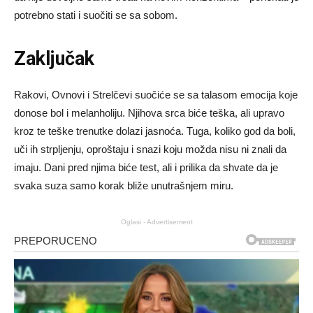
potrebno stati i suočiti se sa sobom.
Zaključak
Rakovi, Ovnovi i Strelčevi suočiće se sa talasom emocija koje
donose bol i melanholiju. Njihova srca biće teška, ali upravo
kroz te teške trenutke dolazi jasnoća. Tuga, koliko god da boli,
uči ih strpljenju, oproštaju i snazi koju možda nisu ni znali da
imaju. Dani pred njima biće test, ali i prilika da shvate da je
svaka suza samo korak bliže unutrašnjem miru.
Oglasi - Advertisement