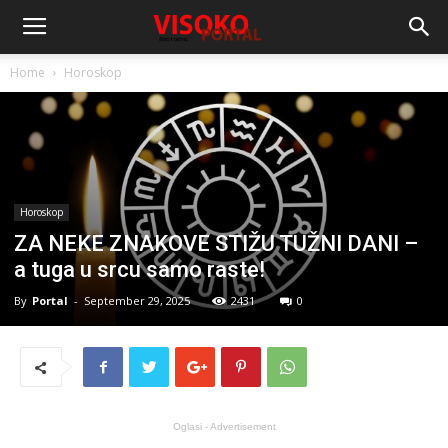
Home
Horoskop
Horoskop
ZA NEKE ZNAKOVE STIŽU TUŽNI DANI –
a tuga u srcu samo raste!
By
Portal
-
September 29, 2025
2431
0
Oglasi - Advertisement