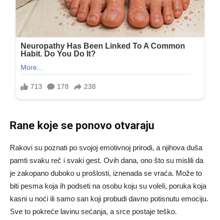
Rane koje se ponovo otvaraju
Rakovi su poznati po svojoj emotivnoj prirodi, a njihova duša
pamti svaku reč i svaki gest. Ovih dana, ono što su mislili da
je zakopano duboko u prošlosti, iznenada se vraća. Može to
biti pesma koja ih podseti na osobu koju su voleli, poruka koja
kasni u noći ili samo san koji probudi davno potisnutu emociju.
Sve to pokreće lavinu sećanja, a srce postaje teško.