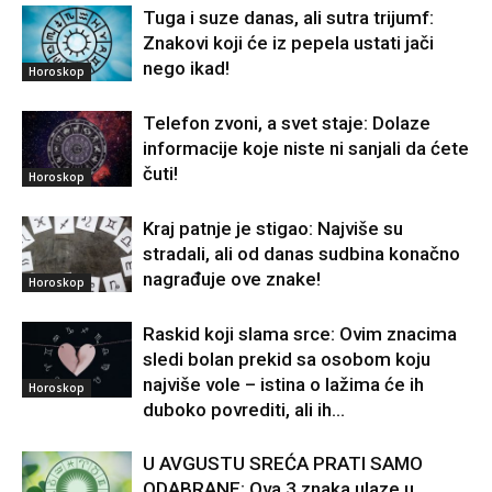
Tuga i suze danas, ali sutra trijumf:
Znakovi koji će iz pepela ustati jači
nego ikad!
Horoskop
Telefon zvoni, a svet staje: Dolaze
informacije koje niste ni sanjali da ćete
čuti!
Horoskop
Kraj patnje je stigao: Najviše su
stradali, ali od danas sudbina konačno
nagrađuje ove znake!
Horoskop
Raskid koji slama srce: Ovim znacima
sledi bolan prekid sa osobom koju
najviše vole – istina o lažima će ih
Horoskop
duboko povrediti, ali ih...
U AVGUSTU SREĆA PRATI SAMO
ODABRANE: Ova 3 znaka ulaze u