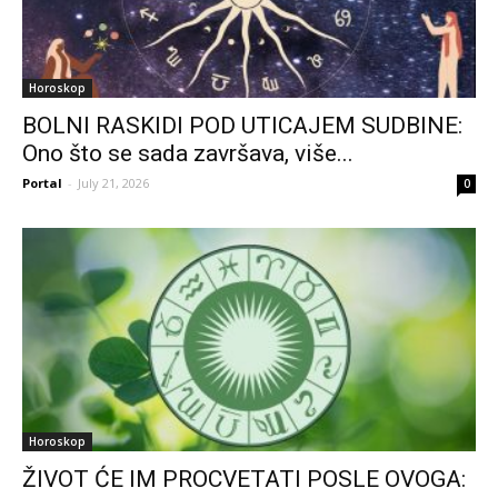
Horoskop
BOLNI RASKIDI POD UTICAJEM SUDBINE:
Ono što se sada završava, više...
Portal
-
July 21, 2026
0
Horoskop
ŽIVOT ĆE IM PROCVETATI POSLE OVOGA: