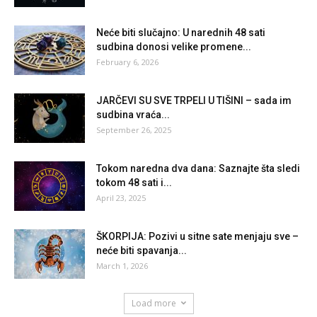
Neće biti slučajno: U narednih 48 sati
sudbina donosi velike promene...
February 6, 2026
JARČEVI SU SVE TRPELI U TIŠINI – sada im
sudbina vraća...
September 26, 2025
Tokom naredna dva dana: Saznajte šta sledi
tokom 48 sati i...
April 23, 2025
ŠKORPIJA: Pozivi u sitne sate menjaju sve –
neće biti spavanja...
March 1, 2026
Load more