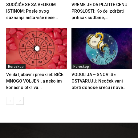
SUOČIĆE SE SA VELIKOM
VREME JE DA PLATITE CENU
ISTINOM: Posle ovog
PROŠLOSTI: Ko će izdržati
saznanja ništa više neće...
pritisak sudbine,...
Horoskop
Horoskop
Veliki ljubavni preokret: BIĆE
VODOLIJA – SNOVI SE
MNOGO VOLJENI, a neko im
OSTVARUJU: Neočekivani
konačno otkriva...
obrti donose sreću i nove...