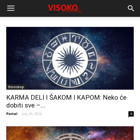
Horoskop
KARMA DELI I ŠAKOM I KAPOM: Neko će
dobiti sve –...
Portal
-
July 26, 2026
0