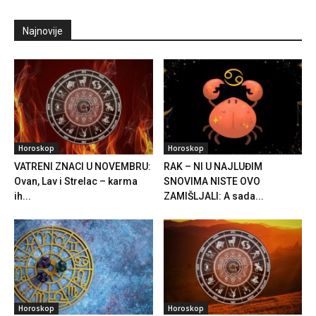
Najnovije
Horoskop
Horoskop
VATRENI ZNACI U NOVEMBRU:
RAK – NI U NAJLUĐIM
Ovan, Lav i Strelac – karma
SNOVIMA NISTE OVO
ih...
ZAMIŠLJALI: A sada...
Horoskop
Horoskop