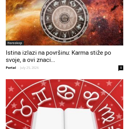
Horoskop
Istina izlazi na površinu: Karma stiže po
svoje, a ovi znaci...
Portal
-
July 25, 2026
0