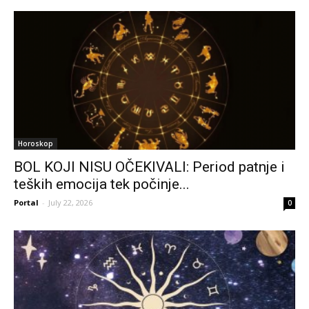
Horoskop
BOL KOJI NISU OČEKIVALI: Period patnje i
teških emocija tek počinje...
Portal
-
July 22, 2026
0