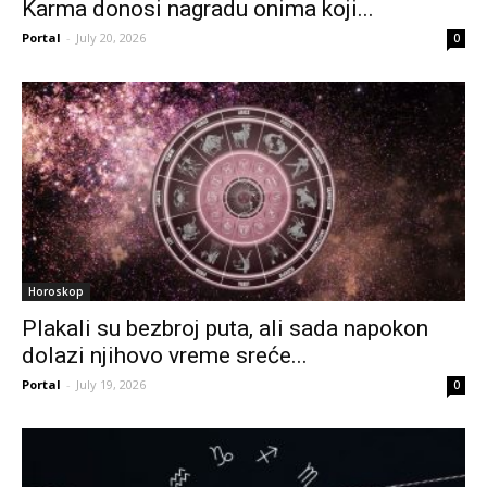
Karma donosi nagradu onima koji...
Portal
-
July 20, 2026
0
Horoskop
Plakali su bezbroj puta, ali sada napokon
dolazi njihovo vreme sreće...
Portal
-
July 19, 2026
0