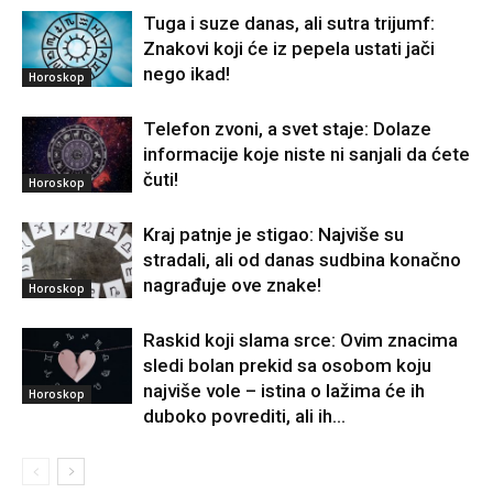
Tuga i suze danas, ali sutra trijumf:
Znakovi koji će iz pepela ustati jači
nego ikad!
Horoskop
Telefon zvoni, a svet staje: Dolaze
informacije koje niste ni sanjali da ćete
čuti!
Horoskop
Kraj patnje je stigao: Najviše su
stradali, ali od danas sudbina konačno
nagrađuje ove znake!
Horoskop
Raskid koji slama srce: Ovim znacima
sledi bolan prekid sa osobom koju
najviše vole – istina o lažima će ih
Horoskop
duboko povrediti, ali ih...