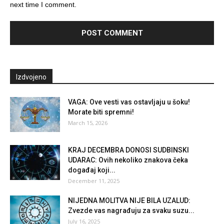
next time I comment.
Izdvojeno
VAGA: Ove vesti vas ostavljaju u šoku!
Morate biti spremni!
March 15, 2026
KRAJ DECEMBRA DONOSI SUDBINSKI
UDARAC: Ovih nekoliko znakova čeka
događaj koji...
December 11, 2025
NIJEDNA MOLITVA NIJE BILA UZALUD:
Zvezde vas nagrađuju za svaku suzu...
July 16, 2025