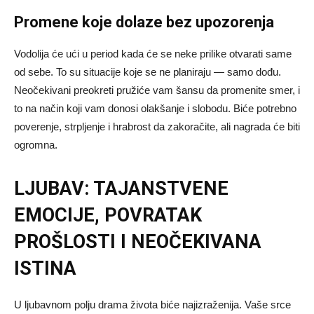
Promene koje dolaze bez upozorenja
Vodolija će ući u period kada će se neke prilike otvarati same
od sebe. To su situacije koje se ne planiraju — samo dođu.
Neočekivani preokreti pružiće vam šansu da promenite smer, i
to na način koji vam donosi olakšanje i slobodu. Biće potrebno
poverenje, strpljenje i hrabrost da zakoračite, ali nagrada će biti
ogromna.
LJUBAV: TAJANSTVENE
EMOCIJE, POVRATAK
PROŠLOSTI I NEOČEKIVANA
ISTINA
U ljubavnom polju drama života biće najizraženija. Vaše srce