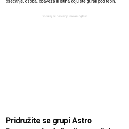
osećanje, osoba, obaveza ili istina koju ste gurali pod tepih.
Sadržaj se nastavlja nakon oglasa
Pridružite se grupi
Astro