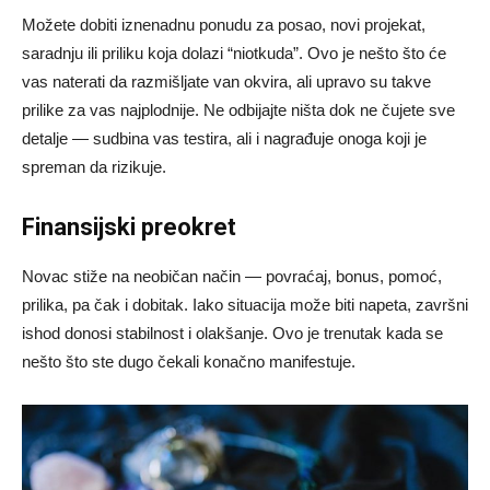
Možete dobiti iznenadnu ponudu za posao, novi projekat,
saradnju ili priliku koja dolazi “niotkuda”. Ovo je nešto što će
vas naterati da razmišljate van okvira, ali upravo su takve
prilike za vas najplodnije. Ne odbijajte ništa dok ne čujete sve
detalje — sudbina vas testira, ali i nagrađuje onoga koji je
spreman da rizikuje.
Finansijski preokret
Novac stiže na neobičan način — povraćaj, bonus, pomoć,
prilika, pa čak i dobitak. Iako situacija može biti napeta, završni
ishod donosi stabilnost i olakšanje. Ovo je trenutak kada se
nešto što ste dugo čekali konačno manifestuje.