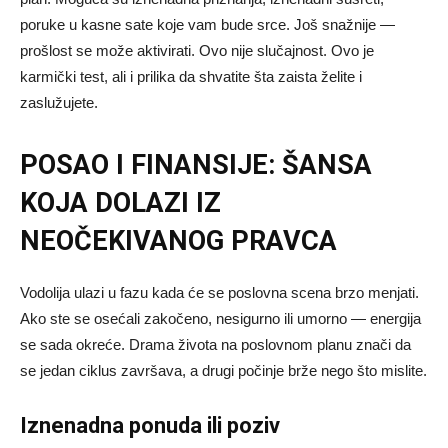
poruke u kasne sate koje vam bude srce. Još snažnije —
prošlost se može aktivirati. Ovo nije slučajnost. Ovo je
karmički test, ali i prilika da shvatite šta zaista želite i
zaslužujete.
POSAO I FINANSIJE: ŠANSA
KOJA DOLAZI IZ
NEOČEKIVANOG PRAVCA
Vodolija ulazi u fazu kada će se poslovna scena brzo menjati.
Ako ste se osećali zakočeno, nesigurno ili umorno — energija
se sada okreće. Drama života na poslovnom planu znači da
se jedan ciklus završava, a drugi počinje brže nego što mislite.
Iznenadna ponuda ili poziv