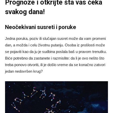
Prognoze
i otkrijte šta vas čeka
svakog dana!
Neočekivani susreti i poruke
Jedna poruka, poziv ili slučajan susret može da vam promeni
dan, a možda i celu životnu putanju. Osoba iz prošlosti može
se pojaviti kao da ju je sudbina poslala baš u pravom trenutku.
Biće potrebno da zastanete i razmislite: da li je ovo nešto što
treba ponovo otvoriti, ili je došlo vreme da se konačno zatvori
jedan nedovršen krug?