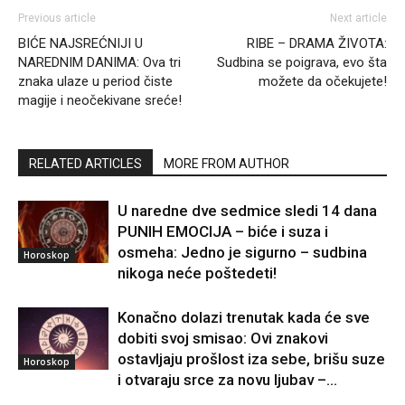
Previous article
Next article
BIĆE NAJSREĆNIJI U
RIBE – DRAMA ŽIVOTA:
NAREDNIM DANIMA: Ova tri
Sudbina se poigrava, evo šta
znaka ulaze u period čiste
možete da očekujete!
magije i neočekivane sreće!
RELATED ARTICLES
MORE FROM AUTHOR
U naredne dve sedmice sledi 14 dana
PUNIH EMOCIJA – biće i suza i
osmeha: Jedno je sigurno – sudbina
Horoskop
nikoga neće poštedeti!
Konačno dolazi trenutak kada će sve
dobiti svoj smisao: Ovi znakovi
ostavljaju prošlost iza sebe, brišu suze
Horoskop
i otvaraju srce za novu ljubav –...