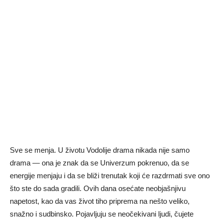
Sve se menja. U životu Vodolije drama nikada nije samo
drama — ona je znak da se Univerzum pokrenuo, da se
energije menjaju i da se bliži trenutak koji će razdrmati sve ono
što ste do sada gradili. Ovih dana osećate neobjašnjivu
napetost, kao da vas život tiho priprema na nešto veliko,
snažno i sudbinsko. Pojavljuju se neočekivani ljudi, čujete