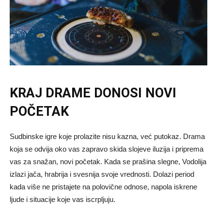
KRAJ DRAME DONOSI NOVI
POČETAK
Sudbinske igre koje prolazite nisu kazna, već putokaz. Drama
koja se odvija oko vas zapravo skida slojeve iluzija i priprema
vas za snažan, novi početak. Kada se prašina slegne, Vodolija
izlazi jača, hrabrija i svesnija svoje vrednosti. Dolazi period
kada više ne pristajete na polovične odnose, napola iskrene
ljude i situacije koje vas iscrpljuju.