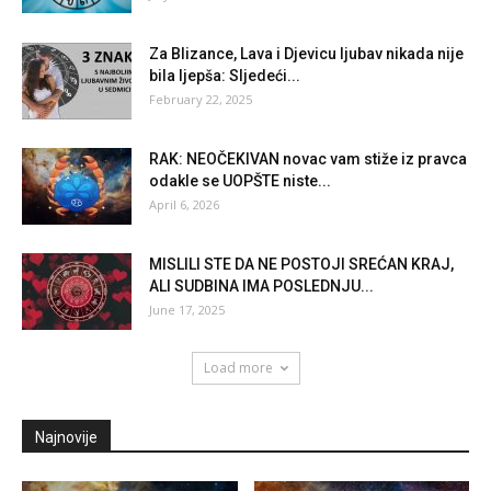
Za Blizance, Lava i Djevicu ljubav nikada nije
bila ljepša: Sljedeći...
February 22, 2025
RAK: NEOČEKIVAN novac vam stiže iz pravca
odakle se UOPŠTE niste...
April 6, 2026
MISLILI STE DA NE POSTOJI SREĆAN KRAJ,
ALI SUDBINA IMA POSLEDNJU...
June 17, 2025
Load more
Najnovije