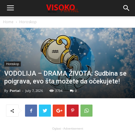
Home
Horoskop
Horoskop
VODOLIJA – DRAMA ŽIVOTA: Sudbina se
poigrava, evo šta možete da očekujete!
By
Portal
-
July 7, 2026
3734
0
Oglasi - Advertisement