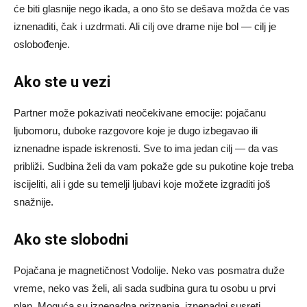
će biti glasnije nego ikada, a ono što se dešava možda će vas
iznenaditi, čak i uzdrmati. Ali cilj ove drame nije bol — cilj je
oslobođenje.
Ako ste u vezi
Partner može pokazivati neočekivane emocije: pojačanu
ljubomoru, duboke razgovore koje je dugo izbegavao ili
iznenadne ispade iskrenosti. Sve to ima jedan cilj — da vas
približi. Sudbina želi da vam pokaže gde su pukotine koje treba
iscijeliti, ali i gde su temelji ljubavi koje možete izgraditi još
snažnije.
Ako ste slobodni
Pojačana je magnetičnost Vodolije. Neko vas posmatra duže
vreme, neko vas želi, ali sada sudbina gura tu osobu u prvi
plan. Moguća su iznenadna priznanja, iznenadni susreti,