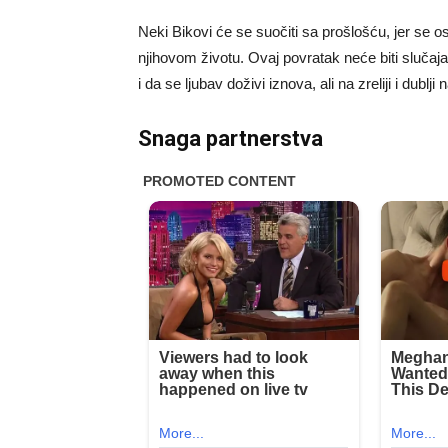
Neki Bikovi će se suočiti sa prošlošću, jer se o
njihovom životu. Ovaj povratak neće biti slučajan
i da se ljubav doživi iznova, ali na zreliji i dub
Snaga partnerstva