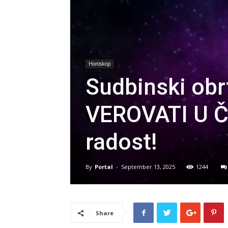
Horoskop
Sudbinski obr
VEROVATI U ČU
radost!
By
Portal
-
September 13, 2025
1244
Share