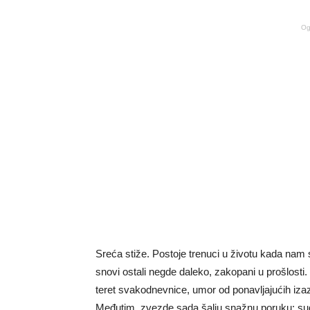
Og
Sreća stiže. Postoje trenuci u životu kada nam s
snovi ostali negde daleko, zakopani u prošlosti
teret svakodnevnice, umor od ponavljajućih iza
Međutim, zvezde sada šalju snažnu poruku: sudb