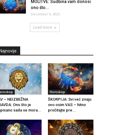
MOLITVE: Sudbina vam donosi
ono što...
December 9, 2025
Load more
Najnovije
oroskop
Horoskop
AV – NEIZBEŽNA
ŠKORPIJA: Svi već znaju
AVDA: Ono što je
ovo osim VAS – hitno
pisano sada se mora...
pročitajte pre...