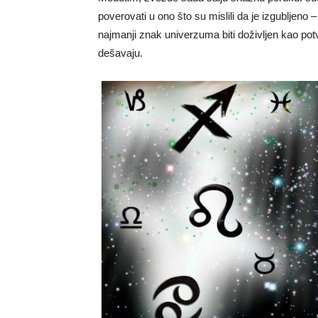
poverovati u ono što su mislili da je izgubljeno 
najmanji znak univerzuma biti doživljen kao pot
dešavaju.