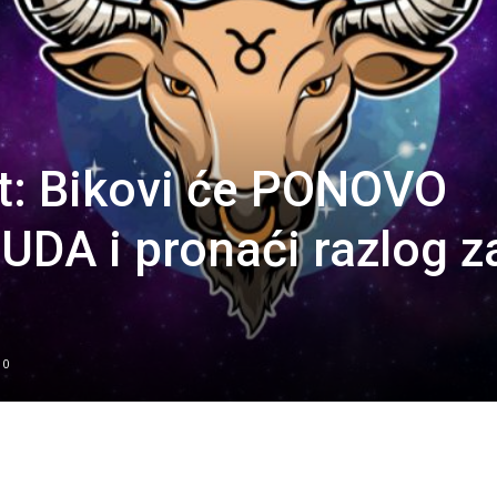
t: Bikovi će PONOVO
DA i pronaći razlog z
0