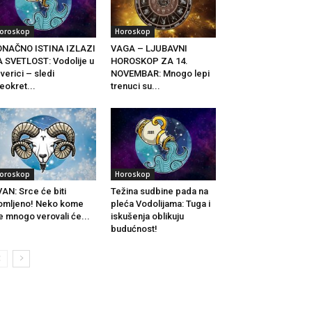
oroskop
Horoskop
ONAČNO ISTINA IZLAZI
VAGA – LJUBAVNI
 SVETLOST: Vodolije u
HOROSKOP ZA 14.
verici – sledi
NOVEMBAR: Mnogo lepi
eokret...
trenuci su...
oroskop
Horoskop
AN: Srce će biti
Težina sudbine pada na
omljeno! Neko kome
pleća Vodolijama: Tuga i
e mnogo verovali će...
iskušenja oblikuju
budućnost!