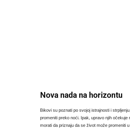
Nova nada na horizontu
Bikovi su poznati po svojoj istrajnosti i strplje
promeniti preko noći. Ipak, upravo njih očekuje 
morati da priznaju da se život može promeniti u