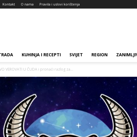
Kontakt
O nama
Pravila i uslovi korištenja
TRADA
KUHINJA I RECEPTI
SVIJET
REGION
ZANIMLJI
VO VEROVATI U ČUDA i pronaći razlog za...