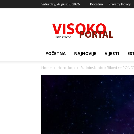
Saturday, August 8, 2026
Početna
Privacy Policy
Visocki
portal
POČETNA
NAJNOVIJE
VIJESTI
ES
Home
Horoskop
Sudbinski obrt: Bikovi će PONO