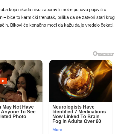
soba koju nikada nisu zaboravili može ponovo pojaviti u
 – biće to karmički trenutak, prilika da se zatvori stari krug
lji način. Bikovi će konačno moći da kažu da je vredelo čekati.