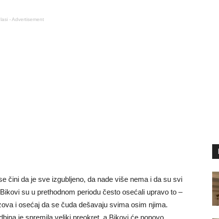
lasi - Advertisement
e čini da je sve izgubljeno, da nade više nema i da su svi
. Bikovi su u prethodnom periodu često osećali upravo to –
zova i osećaj da se čuda dešavaju svima osim njima.
ina je spremila veliki preokret, a Bikovi će ponovo