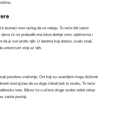
stižno.
vere
 će pronaći novi razlog da se raduju. To neće biti samo
 njima će se probuditi ona iskra detinje vere, optimizma i
i da je sve protiv njih. U danima koji dolaze, svaki znak,
a univerzum stoji uz njih.
ati posebno značenje. Oni koji su usamljeni mogu doživeti
doneti osećaj kao da su dugo čekali baš tu osobu. To neće
sudbinsku notu. Bikovi će u očima druge osobe videti odraz
av zaista postoji.