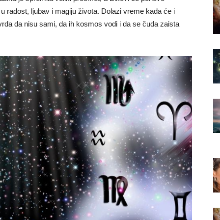
– u radost, ljubav i magiju života. Dolazi vreme kada će i
vrda da nisu sami, da ih kosmos vodi i da se čuda zaista