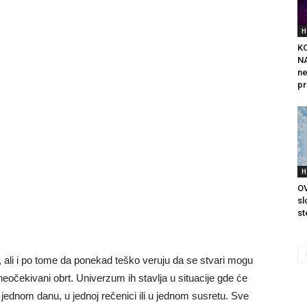
H
K
NA
ne
pr
H
OV
sl
st
nju, ali i po tome da ponekad teško veruju da se stvari mogu
neočekivani obrt. Univerzum ih stavlja u situacije gde će
 jednom danu, u jednoj rečenici ili u jednom susretu. Sve