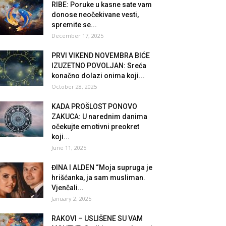
RIBE: Poruke u kasne sate vam
donose neočekivane vesti,
spremite se...
December 17, 2025
PRVI VIKEND NOVEMBRA BIĆE
IZUZETNO POVOLJAN: Sreća
konačno dolazi onima koji...
October 28, 2025
KADA PROŠLOST PONOVO
ZAKUCA: U narednim danima
očekujte emotivni preokret
koji...
June 11, 2025
ĐINA I ALDEN “Moja supruga je
hrišćanka, ja sam musliman.
Vjenčali...
January 2, 2025
RAKOVI – USLIŠENE SU VAM