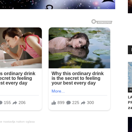
H
L
PR
za
se nastavlja nakon oglasa