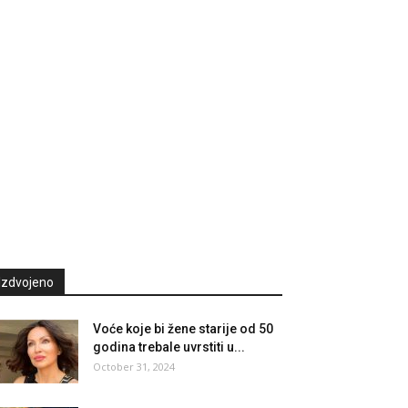
Izdvojeno
Voće koje bi žene starije od 50
godina trebale uvrstiti u...
October 31, 2024