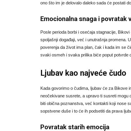
ono što im je delovalo daleko sada će postati do
Emocionalna snaga i povratak 
Posle perioda borbi i osećaja stagnacije, Bikovi
spoljašnji događaji, već i unutrašnja promena. U
poverenja da život ima plan, čak i kada im se čin
svaki osmeh i svaka prilika biće poput potvrde d
Ljubav kao najveće čudo
Kada govorimo o čudima, ljubav će za Bikove im
neočekivane susrete, a upravo ti susreti mogu 
biti obična poznanstva, već kontakti koji nose 
sopstvene duše i to će ih podsetiti da prava ljub
Povratak starih emocija