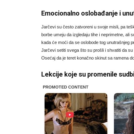
Emocionalno oslobađanje i unut
Jarčevi su često zatvoreni u svoje misli, pa te
borbe umeju da izgledaju tihe i neprimetne, ali
kada će moći da se oslobode tog unutrašnjeg pri
Jarčevi setiti svega što su prošli i shvatiti da s
Osećaj da je teret konačno skinut sa ramena do
Lekcije koje su promenile sudb