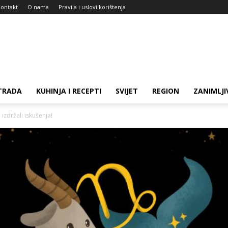
ontakt
O nama
Pravila i uslovi korištenja
TRADA
KUHINJA I RECEPTI
SVIJET
REGION
ZANIMLJI
izdržali iskušenja!