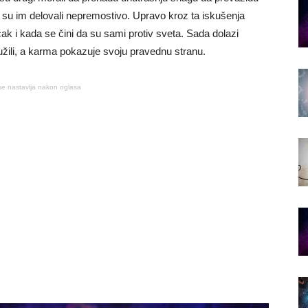
ji su im delovali nepremostivo. Upravo kroz ta iskušenja
ak i kada se čini da su sami protiv sveta. Sada dolazi
žili, a karma pokazuje svoju pravednu stranu.
se nastavlja nakon oglasa