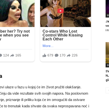
H
Ja
ve
i r
H
SV
a
NJ
gl
i ulaze u fazu u kojoj će im život pružiti olakšanje.
počinju da vide rezultate svih svojih napora. Na poslovnom
, priznanje ili priliku koja će im omogućiti da ostvare
 Biće to trenutak kada shvate da svaka neprospavana noć i