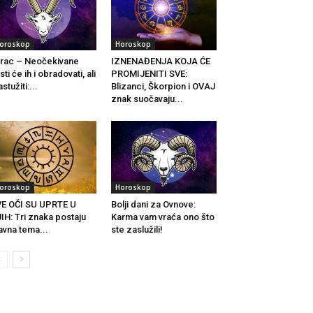
oroskop
Horoskop
rac – Neočekivane
IZNENAĐENJA KOJA ĆE
sti će ih i obradovati, ali
PROMIJENITI SVE:
astužiti:...
Blizanci, Škorpion i OVAJ
znak suočavaju...
oroskop
Horoskop
E OČI SU UPRTE U
Bolji dani za Ovnove:
IH: Tri znaka postaju
Karma vam vraća ono što
avna tema...
ste zaslužili!