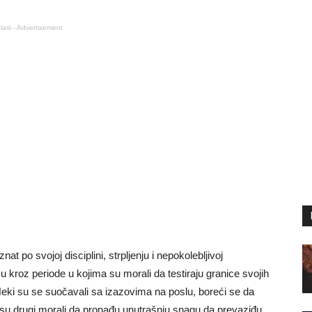
lasi - Advertisement
 po svojoj disciplini, strpljenju i nepokolebljivoj
su kroz periode u kojima su morali da testiraju granice svojih
Neki su se suočavali sa izazovima na poslu, boreći se da
 su drugi morali da pronađu unutrašnju snagu da prevaziđu