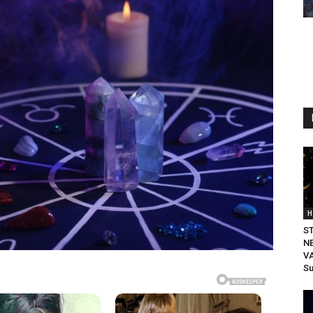
H
S
N
VA
Su