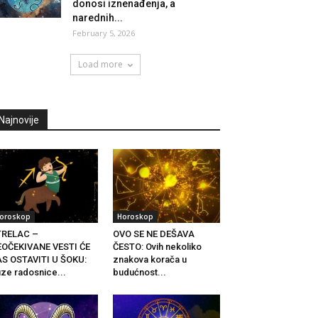
donosi iznenađenja, a
narednih...
February 5, 2026
Load more
Najnovije
oroskop
Horoskop
TRELAC –
OVO SE NE DEŠAVA
EOČEKIVANE VESTI ĆE
ČESTO: Ovih nekoliko
S OSTAVITI U ŠOKU:
znakova korača u
ze radosnice...
budućnost...