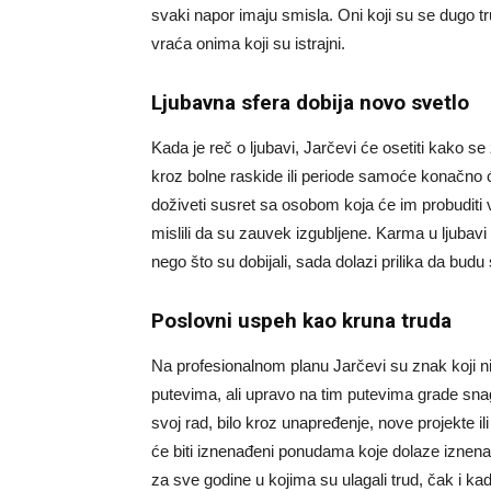
svaki napor imaju smisla. Oni koji su se dugo tr
vraća onima koji su istrajni.
Ljubavna sfera dobija novo svetlo
Kada je reč o ljubavi, Jarčevi će osetiti kako se 
kroz bolne raskide ili periode samoće konačno će
doživeti susret sa osobom koja će im probuditi 
mislili da su zauvek izgubljene. Karma u ljubavi 
nego što su dobijali, sada dolazi prilika da budu 
Poslovni uspeh kao kruna truda
Na profesionalnom planu Jarčevi su znak koji ni
putevima, ali upravo na tim putevima grade snag
svoj rad, bilo kroz unapređenje, nove projekte i
će biti iznenađeni ponudama koje dolaze iznenad
za sve godine u kojima su ulagali trud, čak i ka