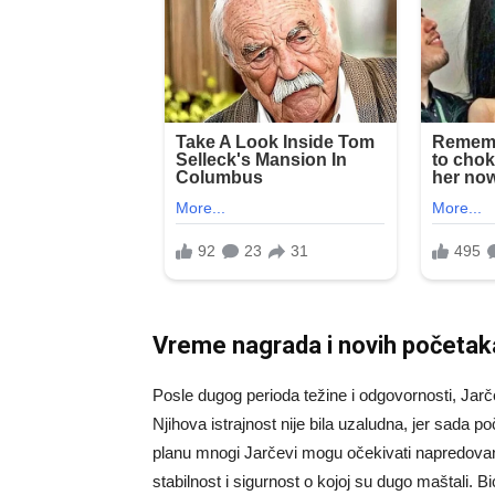
Vreme nagrada i novih početak
Posle dugog perioda težine i odgovornosti, Jarčev
Njihova istrajnost nije bila uzaludna, jer sada 
planu mnogi Jarčevi mogu očekivati napredovanje
stabilnost i sigurnost o kojoj su dugo maštali.