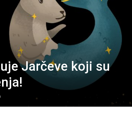
je Jarčeve koji su
enja!
0