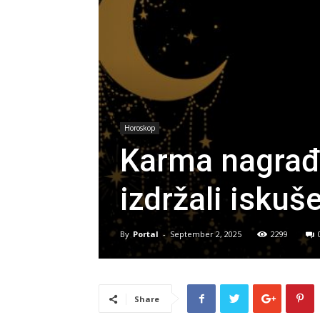
Horoskop
Karma nagrađu
izdržali iskuš
By
Portal
-
September 2, 2025
2299
Share