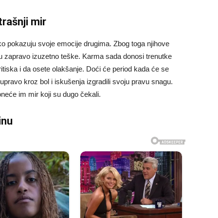
rašnji mir
ško pokazuju svoje emocije drugima. Zbog toga njihove
 su zapravo izuzetno teške. Karma sada donosi trenutke
tiska i da osete olakšanje. Doći će period kada će se
u upravo kroz bol i iskušenja izgradili svoju pravu snagu.
neće im mir koji su dugo čekali.
inu