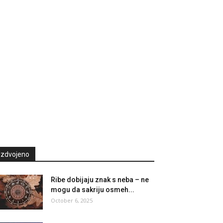
Izdvojeno
Ribe dobijaju znak s neba – ne
mogu da sakriju osmeh...
October 6, 2025