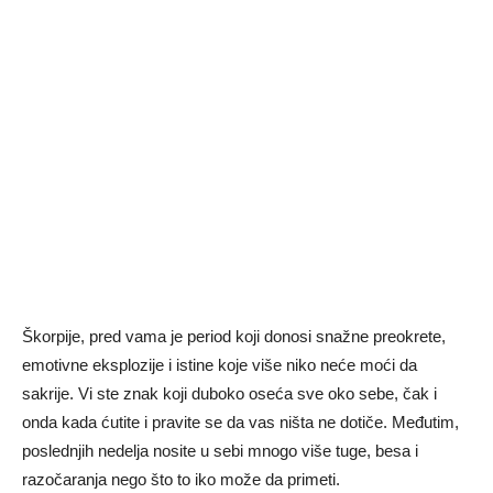
Škorpije, pred vama je period koji donosi snažne preokrete,
emotivne eksplozije i istine koje više niko neće moći da
sakrije. Vi ste znak koji duboko oseća sve oko sebe, čak i
onda kada ćutite i pravite se da vas ništa ne dotiče. Međutim,
poslednjih nedelja nosite u sebi mnogo više tuge, besa i
razočaranja nego što to iko može da primeti.