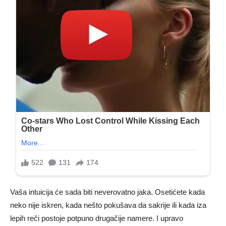
Vaša intuicija će sada biti neverovatno jaka. Osetićete kada
neko nije iskren, kada nešto pokušava da sakrije ili kada iza
lepih reči postoje potpuno drugačije namere. I upravo