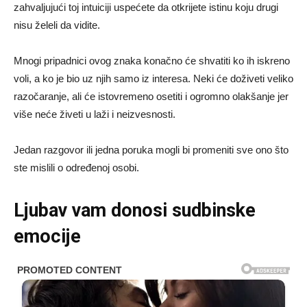
zahvaljujući toj intuiciji uspećete da otkrijete istinu koju drugi
nisu želeli da vidite.
Mnogi pripadnici ovog znaka konačno će shvatiti ko ih iskreno
voli, a ko je bio uz njih samo iz interesa. Neki će doživeti veliko
razočaranje, ali će istovremeno osetiti i ogromno olakšanje jer
više neće živeti u laži i neizvesnosti.
Jedan razgovor ili jedna poruka mogli bi promeniti sve ono što
ste mislili o određenoj osobi.
Ljubav vam donosi sudbinske
emocije