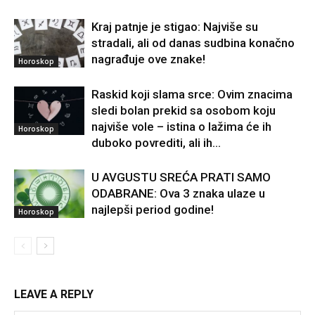
Kraj patnje je stigao: Najviše su
stradali, ali od danas sudbina konačno
nagrađuje ove znake!
Horoskop
Raskid koji slama srce: Ovim znacima
sledi bolan prekid sa osobom koju
najviše vole – istina o lažima će ih
Horoskop
duboko povrediti, ali ih...
U AVGUSTU SREĆA PRATI SAMO
ODABRANE: Ova 3 znaka ulaze u
najlepši period godine!
Horoskop
LEAVE A REPLY