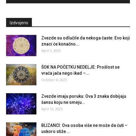
Izdvojeno
Zvezde su odlučile da nekoga časte: Evo koji
znaci će konačno...
April 5, 2025
ŠOK NA POČETKU NEDELJE: Prošlost se
vraća jača nego ikad –...
October 4, 2025
Zvezde imaju poruku: Ova 3 znaka dobijaju
šansu koju ne smeju...
April 16, 2025
BLIZANCI: Ova osoba više ne može da ćuti –
uskoro stiže...