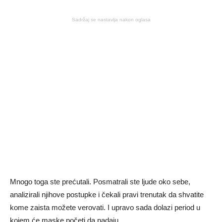
Sadržaj se nastavlja nakon oglasa
Mnogo toga ste prećutali. Posmatrali ste ljude oko sebe,
analizirali njihove postupke i čekali pravi trenutak da shvatite
kome zaista možete verovati. I upravo sada dolazi period u
kojem će maske početi da padaju.