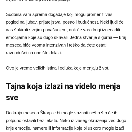
Sudbina vam sprema događaje koji mogu promeniti vaš
pogled na ljubav, prijateljstva, posao i budućnost. Neki ljudi će
vas šokirati svojim ponašanjem, dok će vas drugi iznenaditi
emocijama koje su dugo skrivali. Jedna stvar je sigurna — kraj
meseca biće veoma intenzivan i teško da ćete ostati
ravnodušni na ono što dolazi.
Ovo je vreme velikih istina i odluka koje menjaju život.
Tajna koja izlazi na videlo menja
sve
Do kraja meseca Škorpije bi mogle saznati nešto što će ih
potpuno ostaviti bez teksta. Neko iz vašeg okruženja već dugo
krije emocije, namere ili informacije koje bi uskoro mogle izaći