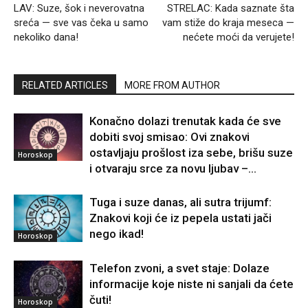
LAV: Suze, šok i neverovatna
STRELAC: Kada saznate šta
sreća — sve vas čeka u samo
vam stiže do kraja meseca —
nekoliko dana!
nećete moći da verujete!
RELATED ARTICLES
MORE FROM AUTHOR
Konačno dolazi trenutak kada će sve
dobiti svoj smisao: Ovi znakovi
ostavljaju prošlost iza sebe, brišu suze
Horoskop
i otvaraju srce za novu ljubav –...
Tuga i suze danas, ali sutra trijumf:
Znakovi koji će iz pepela ustati jači
nego ikad!
Horoskop
Telefon zvoni, a svet staje: Dolaze
informacije koje niste ni sanjali da ćete
čuti!
Horoskop