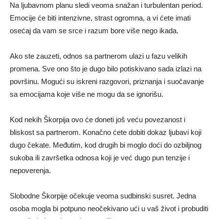
Na ljubavnom planu sledi veoma snažan i turbulentan period.
Emocije će biti intenzivne, strast ogromna, a vi ćete imati
osećaj da vam se srce i razum bore više nego ikada.
Ako ste zauzeti, odnos sa partnerom ulazi u fazu velikih
promena. Sve ono što je dugo bilo potiskivano sada izlazi na
površinu. Mogući su iskreni razgovori, priznanja i suočavanje
sa emocijama koje više ne mogu da se ignorišu.
Kod nekih Škorpija ovo će doneti još veću povezanost i
bliskost sa partnerom. Konačno ćete dobiti dokaz ljubavi koji
dugo čekate. Međutim, kod drugih bi moglo doći do ozbiljnog
sukoba ili završetka odnosa koji je već dugo pun tenzije i
nepoverenja.
Slobodne Škorpije očekuje veoma sudbinski susret. Jedna
osoba mogla bi potpuno neočekivano ući u vaš život i probuditi