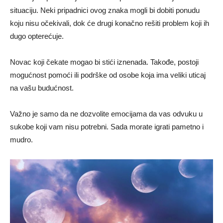
situaciju. Neki pripadnici ovog znaka mogli bi dobiti ponudu
koju nisu očekivali, dok će drugi konačno rešiti problem koji ih
dugo opterećuje.
Novac koji čekate mogao bi stići iznenada. Takođe, postoji
mogućnost pomoći ili podrške od osobe koja ima veliki uticaj
na vašu budućnost.
Važno je samo da ne dozvolite emocijama da vas odvuku u
sukobe koji vam nisu potrebni. Sada morate igrati pametno i
mudro.