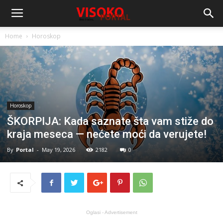
Home
Horoskop
Horoskop
ŠKORPIJA: Kada saznate šta vam stiže do
kraja meseca — nećete moći da verujete!
By
Portal
-
May 19, 2026
2182
0
Oglasi - Advertisement