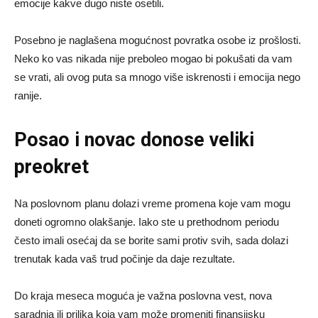
emocije kakve dugo niste osetili.
Posebno je naglašena mogućnost povratka osobe iz prošlosti.
Neko ko vas nikada nije preboleo mogao bi pokušati da vam
se vrati, ali ovog puta sa mnogo više iskrenosti i emocija nego
ranije.
Posao i novac donose veliki
preokret
Na poslovnom planu dolazi vreme promena koje vam mogu
doneti ogromno olakšanje. Iako ste u prethodnom periodu
često imali osećaj da se borite sami protiv svih, sada dolazi
trenutak kada vaš trud počinje da daje rezultate.
Do kraja meseca moguća je važna poslovna vest, nova
saradnja ili prilika koja vam može promeniti finansijsku