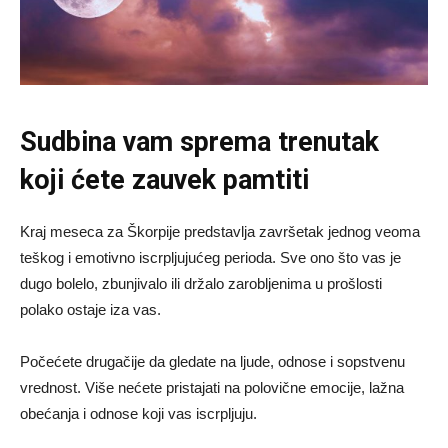
Sudbina vam sprema trenutak
koji ćete zauvek pamtiti
Kraj meseca za Škorpije predstavlja završetak jednog veoma
teškog i emotivno iscrpljujućeg perioda. Sve ono što vas je
dugo bolelo, zbunjivalo ili držalo zarobljenima u prošlosti
polako ostaje iza vas.
Počećete drugačije da gledate na ljude, odnose i sopstvenu
vrednost. Više nećete pristajati na polovične emocije, lažna
obećanja i odnose koji vas iscrpljuju.