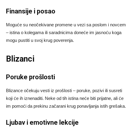
Finansije i posao
Moguće su neočekivane promene u vezi sa poslom i novcem
– istina o kolegama ili saradnicima doneće im jasnoću koga
mogu pustiti u svoj krug poverenja.
Blizanci
Poruke prošlosti
Blizance očekuju vesti iz prošlosti – poruke, pozivi ili susreti
koji će ih iznenaditi. Neke od tih istina neće biti prijatne, ali će
im pomoći da prekinu začarani krug ponavljanja istih grešaka.
Ljubav i emotivne lekcije