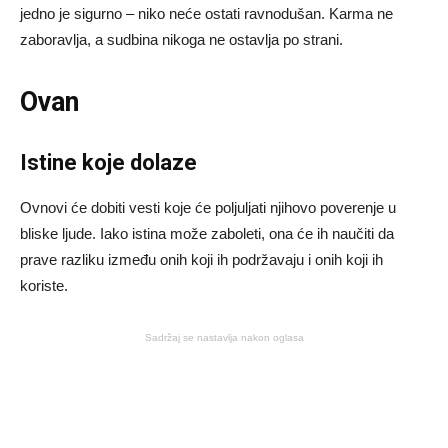
jedno je sigurno – niko neće ostati ravnodušan. Karma ne
zaboravlja, a sudbina nikoga ne ostavlja po strani.
Ovan
Istine koje dolaze
Ovnovi će dobiti vesti koje će poljuljati njihovo poverenje u
bliske ljude. Iako istina može zaboleti, ona će ih naučiti da
prave razliku između onih koji ih podržavaju i onih koji ih
koriste.
Sadržaj se nastavlja nakon oglasa