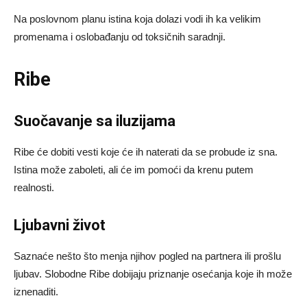
Na poslovnom planu istina koja dolazi vodi ih ka velikim
promenama i oslobađanju od toksičnih saradnji.
Ribe
Suočavanje sa iluzijama
Ribe će dobiti vesti koje će ih naterati da se probude iz sna.
Istina može zaboleti, ali će im pomoći da krenu putem
realnosti.
Ljubavni život
Saznaće nešto što menja njihov pogled na partnera ili prošlu
ljubav. Slobodne Ribe dobijaju priznanje osećanja koje ih može
iznenaditi.