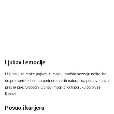
Ljubav i emocije
U ljubavi se može pojaviti sumnja – možda saznaju nešto što
će promeniti odnos sa partnerom ili ih naterati da postave nova
pravila igre. Slobodni Ovnovi mogli bi čuti poruku od bivše
ljubavi.
Posao i karijera