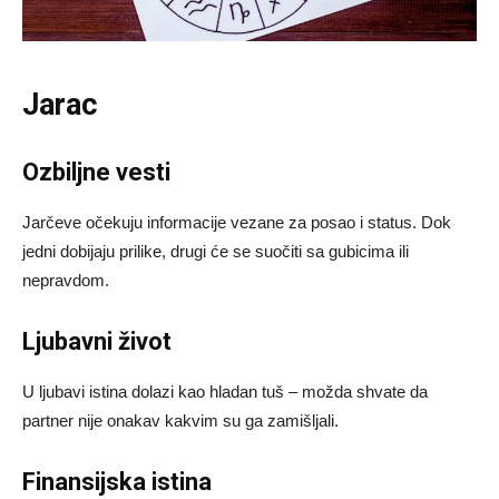
Jarac
Ozbiljne vesti
Jarčeve očekuju informacije vezane za posao i status. Dok
jedni dobijaju prilike, drugi će se suočiti sa gubicima ili
nepravdom.
Ljubavni život
U ljubavi istina dolazi kao hladan tuš – možda shvate da
partner nije onakav kakvim su ga zamišljali.
Finansijska istina