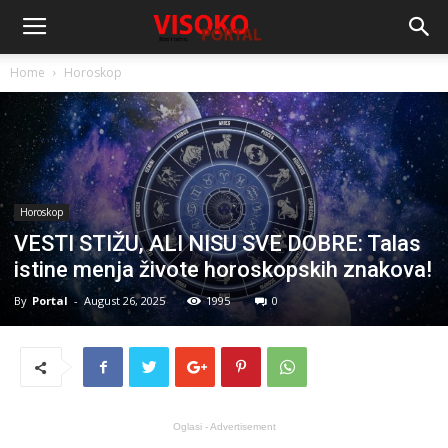
Home
Horoskop
Horoskop
VESTI STIŽU, ALI NISU SVE DOBRE: Talas
istine menja živote horoskopskih znakova!
By
Portal
-
August 26, 2025
1995
0
Oglasi - Advertisement