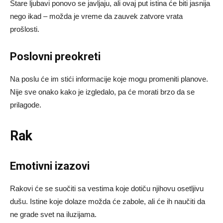
Stare ljubavi ponovo se javljaju, ali ovaj put istina će biti jasnija
nego ikad – možda je vreme da zauvek zatvore vrata
prošlosti.
Poslovni preokreti
Na poslu će im stići informacije koje mogu promeniti planove.
Nije sve onako kako je izgledalo, pa će morati brzo da se
prilagode.
Rak
Emotivni izazovi
Rakovi će se suočiti sa vestima koje dotiču njihovu osetljivu
dušu. Istine koje dolaze možda će zabole, ali će ih naučiti da
ne grade svet na iluzijama.