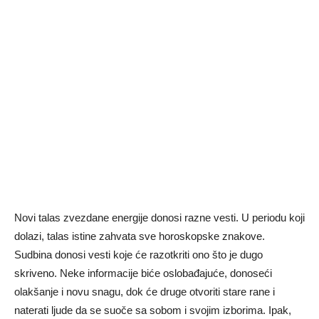
Novi talas zvezdane energije donosi razne vesti. U periodu koji
dolazi, talas istine zahvata sve horoskopske znakove.
Sudbina donosi vesti koje će razotkriti ono što je dugo
skriveno. Neke informacije biće oslobađajuće, donoseći
olakšanje i novu snagu, dok će druge otvoriti stare rane i
naterati ljude da se suoče sa sobom i svojim izborima. Ipak,