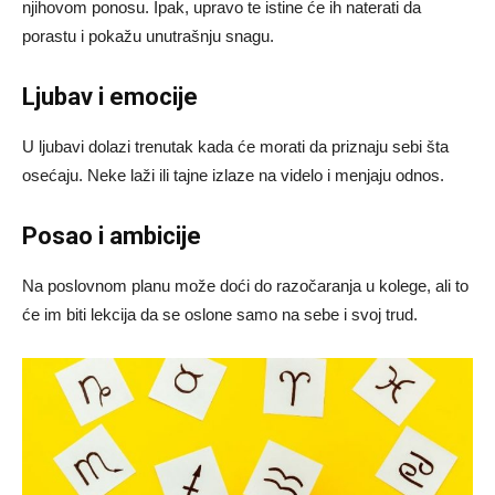
njihovom ponosu. Ipak, upravo te istine će ih naterati da
porastu i pokažu unutrašnju snagu.
Ljubav i emocije
U ljubavi dolazi trenutak kada će morati da priznaju sebi šta
osećaju. Neke laži ili tajne izlaze na videlo i menjaju odnos.
Posao i ambicije
Na poslovnom planu može doći do razočaranja u kolege, ali to
će im biti lekcija da se oslone samo na sebe i svoj trud.