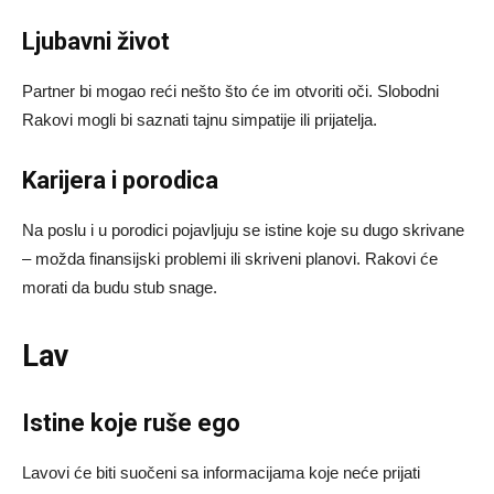
Ljubavni život
Partner bi mogao reći nešto što će im otvoriti oči. Slobodni
Rakovi mogli bi saznati tajnu simpatije ili prijatelja.
Karijera i porodica
Na poslu i u porodici pojavljuju se istine koje su dugo skrivane
– možda finansijski problemi ili skriveni planovi. Rakovi će
morati da budu stub snage.
Lav
Istine koje ruše ego
Lavovi će biti suočeni sa informacijama koje neće prijati