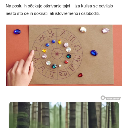
Na poslu ih očekuje otkrivanje tajni – iza kulisa se odvijalo
nešto što će ih šokirati, ali istovremeno i osloboditi.