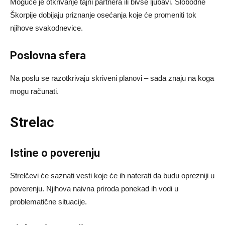
Moguće je otkrivanje tajni partnera ili bivše ljubavi. Slobodne
Škorpije dobijaju priznanje osećanja koje će promeniti tok
njihove svakodnevice.
Poslovna sfera
Na poslu se razotkrivaju skriveni planovi – sada znaju na koga
mogu računati.
Strelac
Istine o poverenju
Strelčevi će saznati vesti koje će ih naterati da budu oprezniji u
poverenju. Njihova naivna priroda ponekad ih vodi u
problematične situacije.