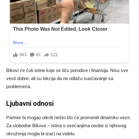
Bikovi će čuti istine koje se tiču porodice i finansija. Nisu sve
vesti dobre, ali su lekcija da ne odlažu suočavanje sa
problemima.
Ljubavni odnosi
Partner bi mogao otkriti nešto što će promeniti dinamiku veze.
Za slobodne Bikove – istina o osećanjima osobe iz njihovog
okruženja mogla bi izaći na videlo.