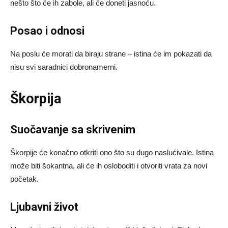
nešto što će ih zabole, ali će doneti jasnoću.
Posao i odnosi
Na poslu će morati da biraju strane – istina će im pokazati da
nisu svi saradnici dobronamerni.
Škorpija
Suočavanje sa skrivenim
Škorpije će konačno otkriti ono što su dugo naslućivale. Istina
može biti šokantna, ali će ih osloboditi i otvoriti vrata za novi
početak.
Ljubavni život