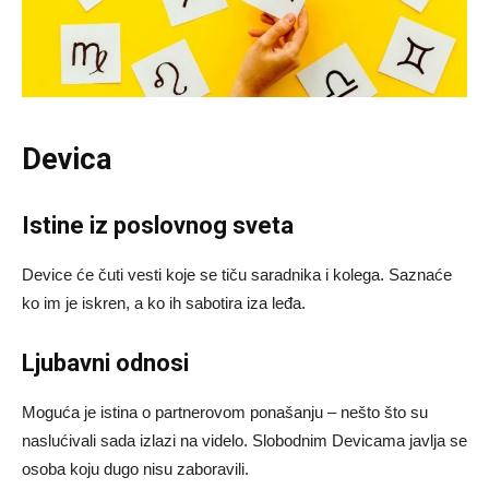
Devica
Istine iz poslovnog sveta
Device će čuti vesti koje se tiču saradnika i kolega. Saznaće
ko im je iskren, a ko ih sabotira iza leđa.
Ljubavni odnosi
Moguća je istina o partnerovom ponašanju – nešto što su
naslućivali sada izlazi na videlo. Slobodnim Devicama javlja se
osoba koju dugo nisu zaboravili.