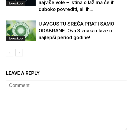
najviše vole – istina o lažima će ih
Horoskop
duboko povrediti, ali ih...
U AVGUSTU SREĆA PRATI SAMO
ODABRANE: Ova 3 znaka ulaze u
najlepši period godine!
Horoskop
LEAVE A REPLY