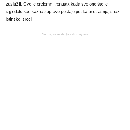
zaslužili. Ovo je prelomni trenutak kada sve ono što je
izgledalo kao kazna zapravo postaje put ka unutrašnjoj snazi i
istinskoj sreći.
Sadržaj se nastavlja nakon oglasa