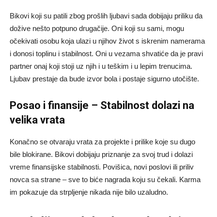
Bikovi koji su patili zbog prošlih ljubavi sada dobijaju priliku da
dožive nešto potpuno drugačije. Oni koji su sami, mogu
očekivati osobu koja ulazi u njihov život s iskrenim namerama
i donosi toplinu i stabilnost. Oni u vezama shvatiće da je pravi
partner onaj koji stoji uz njih i u teškim i u lepim trenucima.
Ljubav prestaje da bude izvor bola i postaje sigurno utočište.
Posao i finansije – Stabilnost dolazi na
velika vrata
Konačno se otvaraju vrata za projekte i prilike koje su dugo
bile blokirane. Bikovi dobijaju priznanje za svoj trud i dolazi
vreme finansijske stabilnosti. Povišica, novi poslovi ili priliv
novca sa strane – sve to biće nagrada koju su čekali. Karma
im pokazuje da strpljenje nikada nije bilo uzaludno.