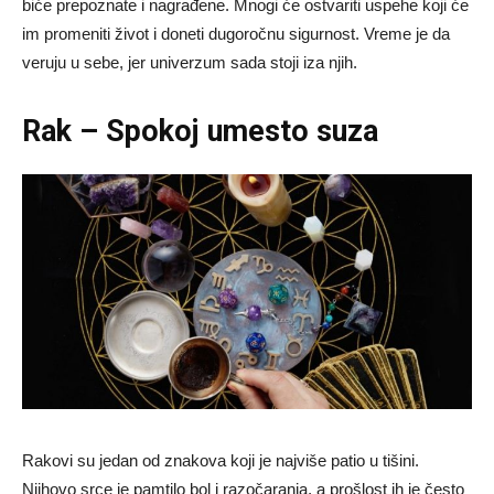
biće prepoznate i nagrađene. Mnogi će ostvariti uspehe koji će
im promeniti život i doneti dugoročnu sigurnost. Vreme je da
veruju u sebe, jer univerzum sada stoji iza njih.
Rak – Spokoj umesto suza
Rakovi su jedan od znakova koji je najviše patio u tišini.
Njihovo srce je pamtilo bol i razočaranja, a prošlost ih je često