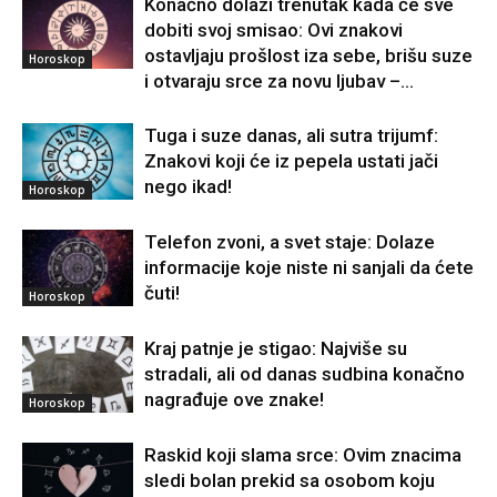
Konačno dolazi trenutak kada će sve
dobiti svoj smisao: Ovi znakovi
ostavljaju prošlost iza sebe, brišu suze
Horoskop
i otvaraju srce za novu ljubav –...
Tuga i suze danas, ali sutra trijumf:
Znakovi koji će iz pepela ustati jači
nego ikad!
Horoskop
Telefon zvoni, a svet staje: Dolaze
informacije koje niste ni sanjali da ćete
čuti!
Horoskop
Kraj patnje je stigao: Najviše su
stradali, ali od danas sudbina konačno
nagrađuje ove znake!
Horoskop
Raskid koji slama srce: Ovim znacima
sledi bolan prekid sa osobom koju