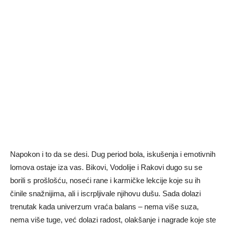
Napokon i to da se desi. Dug period bola, iskušenja i emotivnih
lomova ostaje iza vas. Bikovi, Vodolije i Rakovi dugo su se
borili s prošlošću, noseći rane i karmičke lekcije koje su ih
činile snažnijima, ali i iscrpljivale njihovu dušu. Sada dolazi
trenutak kada univerzum vraća balans – nema više suza,
nema više tuge, već dolazi radost, olakšanje i nagrade koje ste