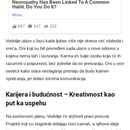
Vodolije ulaze u fazu kada ljubav više nije drama već sloboda i
sreća. Oni koji su bili povređeni sada ulaze u nove odnose u
kojima nema laži i skrivanja. Karma im šalje osobu koja će ih
razumeti u potpunosti, bez potrebe da se pretvaraju. Oni u vezi
osetiće kako stara neslaganja prestaju da budu kamen
spoticanja, jer dolazi iskrena komunikacija.
Karijera i budućnost – Kreativnost kao
put ka uspehu
Na poslovnom planu, Vodolije će doživeti pravi procvat.
Projekti koji su stagnirali dobijaju novi zamah, a njihove ideje