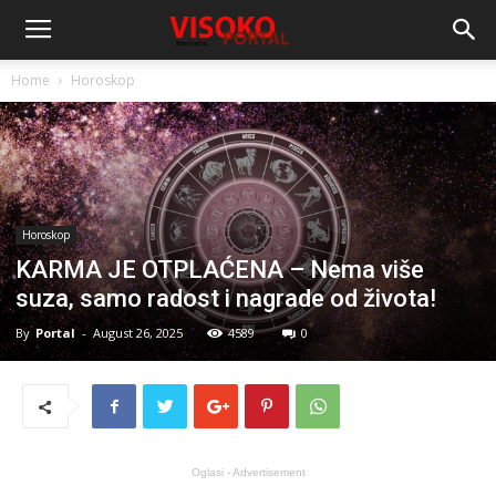
Home
Horoskop
Horoskop
KARMA JE OTPLAĆENA – Nema više
suza, samo radost i nagrade od života!
By
Portal
-
August 26, 2025
4589
0
Oglasi - Advertisement