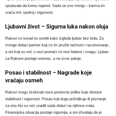
sputavala da krenu napred. Sada se sve menja – karma im
vraća mir, spokoj i sigurnost.
Ljubavni život – Sigurna luka nakon oluja
Rakovi će konačno osetiti kako izgleda ljubav bez bola. Za
mnoge dolazi partner koji će im pružiti nežnost i razumevanje,
a oni koji su već u vezi pronaći će novi balans i snagu. Ljubav
za Rakove postaje oslonac, a ne izvor patnje.
Posao i stabilnost – Nagrade koje
vraćaju osmeh
Rakovi mogu očekivati nove poslovne prilike koje donose
stabilnost i sigurnost. Posao koji dugo priželjkuju ili priznanje
za ono što su već uradili sada dolazi na njihova vrata.
Finansijska situacija postaje sigurnija, a oni shvataju da je