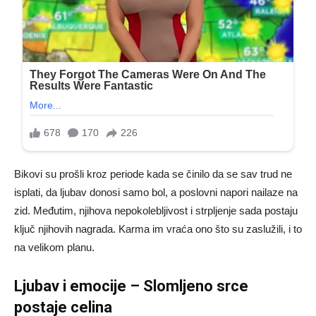
Bikovi su prošli kroz periode kada se činilo da se sav trud ne
isplati, da ljubav donosi samo bol, a poslovni napori nailaze na
zid. Međutim, njihova nepokolebljivost i strpljenje sada postaju
ključ njihovih nagrada. Karma im vraća ono što su zaslužili, i to
na velikom planu.
Ljubav i emocije – Slomljeno srce
postaje celina