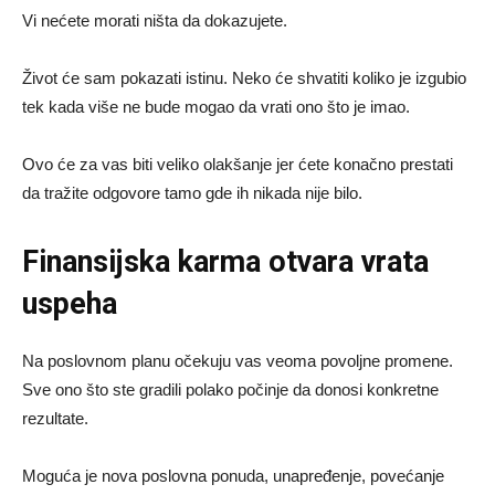
Vi nećete morati ništa da dokazujete.
Život će sam pokazati istinu. Neko će shvatiti koliko je izgubio
tek kada više ne bude mogao da vrati ono što je imao.
Ovo će za vas biti veliko olakšanje jer ćete konačno prestati
da tražite odgovore tamo gde ih nikada nije bilo.
Finansijska karma otvara vrata
uspeha
Na poslovnom planu očekuju vas veoma povoljne promene.
Sve ono što ste gradili polako počinje da donosi konkretne
rezultate.
Moguća je nova poslovna ponuda, unapređenje, povećanje