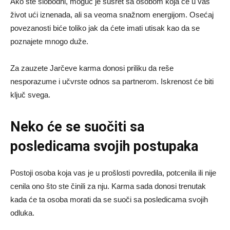
Ako ste slobodni, moguć je susret sa osobom koja će u vaš
život ući iznenada, ali sa veoma snažnom energijom. Osećaj
povezanosti biće toliko jak da ćete imati utisak kao da se
poznajete mnogo duže.
Za zauzete Jarčeve karma donosi priliku da reše
nesporazume i učvrste odnos sa partnerom. Iskrenost će biti
ključ svega.
Neko će se suočiti sa
posledicama svojih postupaka
Postoji osoba koja vas je u prošlosti povredila, potcenila ili nije
cenila ono što ste činili za nju. Karma sada donosi trenutak
kada će ta osoba morati da se suoči sa posledicama svojih
odluka.