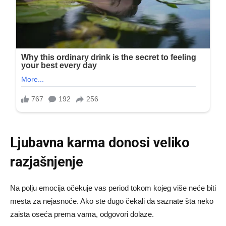
Ljubavna karma donosi veliko
razjašnjenje
Na polju emocija očekuje vas period tokom kojeg više neće biti
mesta za nejasnoće. Ako ste dugo čekali da saznate šta neko
zaista oseća prema vama, odgovori dolaze.