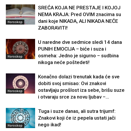
SREĆA KOJA NE PRESTAJE I KOJOJ
NEMA KRAJA: Pred OVIM znacima su
dani koje NIKADA, ALI NIKADA NEĆE
Horoskop
ZABORAVITI!
U naredne dve sedmice sledi 14 dana
PUNIH EMOCIJA – biće i suza i
osmeha: Jedno je sigurno – sudbina
Horoskop
nikoga neće poštedeti!
Konačno dolazi trenutak kada će sve
dobiti svoj smisao: Ovi znakovi
ostavljaju prošlost iza sebe, brišu suze
Horoskop
i otvaraju srce za novu ljubav –...
Tuga i suze danas, ali sutra trijumf:
Znakovi koji će iz pepela ustati jači
nego ikad!
Horoskop