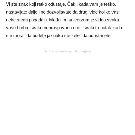
Vi ste znak koji retko odustaje. Čak i kada vam je teško,
nastavljate dalje i ne dozvoljavate da drugi vide koliko vas
neke stvari pogađaju. Međutim, univerzum je video svaku
vašu borbu, svaku neprospavanu noć i svaki trenutak kada
ste morali da budete jaki iako ste želeli da odustanete.
Sadržaj se nastavlja nakon oglasa