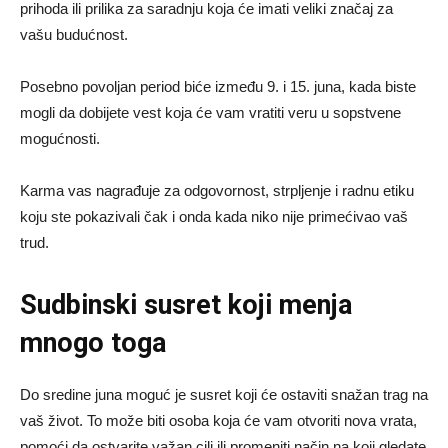
prihoda ili prilika za saradnju koja će imati veliki značaj za
vašu budućnost.
Posebno povoljan period biće između 9. i 15. juna, kada biste
mogli da dobijete vest koja će vam vratiti veru u sopstvene
mogućnosti.
Karma vas nagrađuje za odgovornost, strpljenje i radnu etiku
koju ste pokazivali čak i onda kada niko nije primećivao vaš
trud.
Sudbinski susret koji menja
mnogo toga
Do sredine juna moguć je susret koji će ostaviti snažan trag na
vaš život. To može biti osoba koja će vam otvoriti nova vrata,
pomoći da ostvarite važan cilj ili promeniti način na koji gledate