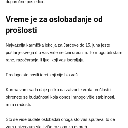
dugoročne posledice.
Vreme je za oslobađanje od
prošlosti
Najvažnija karmička lekcija za Jarčeve do 15. juna jeste
puštanje svega što vas više ne čini srećnim. To mogu biti stare
rane, razočaranja ili ljudi koji vas iscrpljuju.
Predugo ste nosili teret koji nije bio vaš.
Karma vam sada daje priliku da zatvorite vrata prošlosti i
okrenete se budućnosti koja donosi mnogo više stabilnosti,
mira i radosti.
Što se više budete oslobađali onoga što vas sputava, to će
vam univerzum slati više razloga za osmeh.