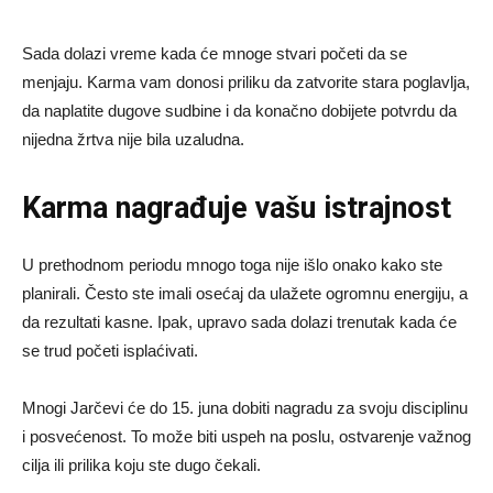
Sada dolazi vreme kada će mnoge stvari početi da se
menjaju. Karma vam donosi priliku da zatvorite stara poglavlja,
da naplatite dugove sudbine i da konačno dobijete potvrdu da
nijedna žrtva nije bila uzaludna.
Karma nagrađuje vašu istrajnost
U prethodnom periodu mnogo toga nije išlo onako kako ste
planirali. Često ste imali osećaj da ulažete ogromnu energiju, a
da rezultati kasne. Ipak, upravo sada dolazi trenutak kada će
se trud početi isplaćivati.
Mnogi Jarčevi će do 15. juna dobiti nagradu za svoju disciplinu
i posvećenost. To može biti uspeh na poslu, ostvarenje važnog
cilja ili prilika koju ste dugo čekali.