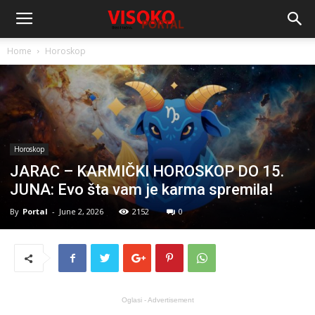
Home
Horoskop
Horoskop
JARAC – KARMIČKI HOROSKOP DO 15.
JUNA: Evo šta vam je karma spremila!
By
Portal
-
June 2, 2026
2152
0
Oglasi - Advertisement