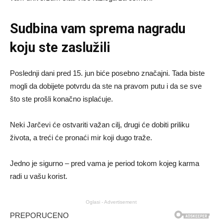
Sudbina vam sprema nagradu
koju ste zaslužili
Poslednji dani pred 15. jun biće posebno značajni. Tada biste
mogli da dobijete potvrdu da ste na pravom putu i da se sve
što ste prošli konačno isplaćuje.
Neki Jarčevi će ostvariti važan cilj, drugi će dobiti priliku
života, a treći će pronaći mir koji dugo traže.
Jedno je sigurno – pred vama je period tokom kojeg karma
radi u vašu korist.
Oglasi - Advertisement