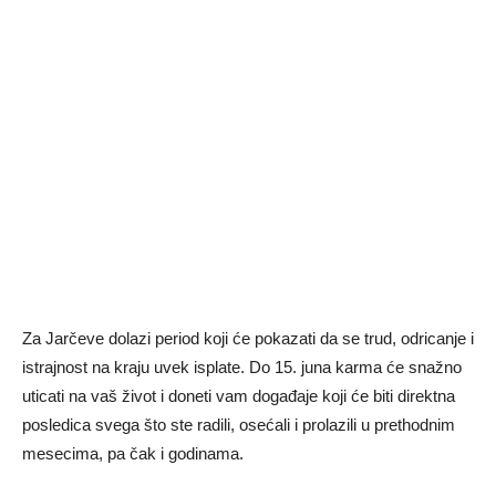
Za Jarčeve dolazi period koji će pokazati da se trud, odricanje i
istrajnost na kraju uvek isplate. Do 15. juna karma će snažno
uticati na vaš život i doneti vam događaje koji će biti direktna
posledica svega što ste radili, osećali i prolazili u prethodnim
mesecima, pa čak i godinama.