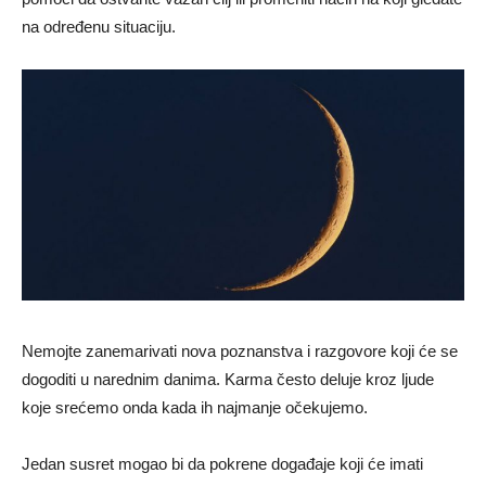
na određenu situaciju.
Nemojte zanemarivati nova poznanstva i razgovore koji će se
dogoditi u narednim danima. Karma često deluje kroz ljude
koje srećemo onda kada ih najmanje očekujemo.
Jedan susret mogao bi da pokrene događaje koji će imati