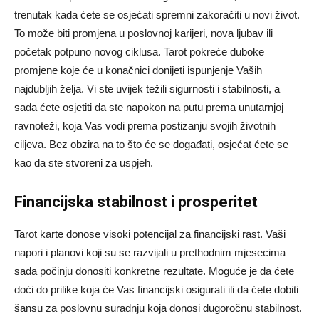
trenutak kada ćete se osjećati spremni zakoračiti u novi život.
To može biti promjena u poslovnoj karijeri, nova ljubav ili
početak potpuno novog ciklusa. Tarot pokreće duboke
promjene koje će u konačnici donijeti ispunjenje Vaših
najdubljih želja. Vi ste uvijek težili sigurnosti i stabilnosti, a
sada ćete osjetiti da ste napokon na putu prema unutarnjoj
ravnoteži, koja Vas vodi prema postizanju svojih životnih
ciljeva. Bez obzira na to što će se događati, osjećat ćete se
kao da ste stvoreni za uspjeh.
Financijska stabilnost i prosperitet
Tarot karte donose visoki potencijal za financijski rast. Vaši
napori i planovi koji su se razvijali u prethodnim mjesecima
sada počinju donositi konkretne rezultate. Moguće je da ćete
doći do prilike koja će Vas financijski osigurati ili da ćete dobiti
šansu za poslovnu suradnju koja donosi dugoročnu stabilnost.