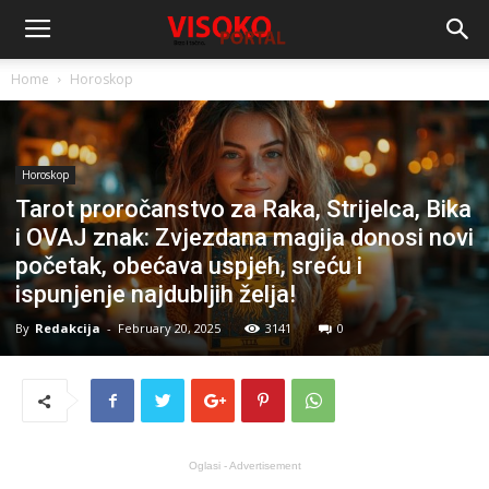
Home
Horoskop
Horoskop
Tarot proročanstvo za Raka, Strijelca, Bika
i OVAJ znak: Zvjezdana magija donosi novi
početak, obećava uspjeh, sreću i
ispunjenje najdubljih želja!
By
Redakcija
-
February 20, 2025
3141
0
Oglasi - Advertisement