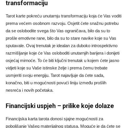
transformaciju
Tarot karte pokreću unutarnju transformaciju koja će Vas voditi
prema većem osobnom razvoju. Osjetit ćete snažnu potrebu
da se oslobodite svega što Vas ograničava, bilo da su to
prošle emotivne rane, bilo da su to stare navike koje su Vas
sputavale. Ovaj trenutak je idealan za duboko introspektivno
razmišljanje koje će Vas osloboditi unutarnjih barijera i donijeti
osjećaj mirnoće. To će biti ključni trenutak u kojem ćete jasno
vidjeti koje su Vaše istinske želje i prema čemu trebate
usmjeriti svoju energiju. Tarot najavljuje da ćete sada,
konačno, biti u mogućnosti povući liniju između prošlih
nesreća i novih početaka.
Financijski uspjeh – prilike koje dolaze
Financijska karta tarota donosi sjajne mogućnosti za
poboljšanje Vašeg materijalnog statusa. Moguće je da ćete se