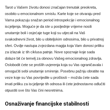
Tarot u Vašem životu donosi značajan trenutak preokreta,
osobito u emocionalnom smislu. Karte koje se otvaraju pred
Vama pokazuju snažan period introspekcije i emocionalnog
iscjeljenja. Moguće je da ste u posljednje vrijeme nosili
unutarnje boli i osjećaje tuge koji su utjecali na Vaš
svakodnevni život, bilo u obiteljskim odnosima, bilo u privatnoj
sferi. Ovdje nastupa zvjezdana magija koja Vam donosi priliku
za izlazak iz tih ciklusa patnje. Nove spoznaje koje sada
dolaze bit će temelj za obnovu Vašeg emocionalnog zdravlja.
Oslobodit ćete se prošlih uvjerenja koja su Vas ograničavala i
omogućiti sebi unutarnje smirenje. Posebnu pažnju obratite na
veze koje su Vas povrijedile u prošlosti – možda ćete sada
imati priliku za iscjeljenje tih odnosa ili ćete jednostavno odlučiti
otpustiti sve što Vas čini nesretnima.
Osnaživanje financijske stabilnosti