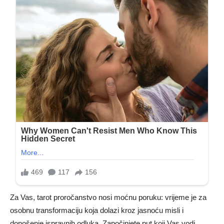
Za Vas, tarot proročanstvo nosi moćnu poruku: vrijeme je za
osobnu transformaciju koja dolazi kroz jasnoću misli i
donošenje ispravnih odluka. Započinjete put koji Vas vodi