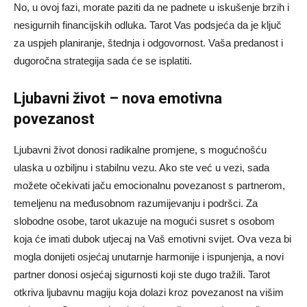
No, u ovoj fazi, morate paziti da ne padnete u iskušenje brzih i
nesigurnih financijskih odluka. Tarot Vas podsjeća da je ključ
za uspjeh planiranje, štednja i odgovornost. Vaša predanost i
dugoročna strategija sada će se isplatiti.
Ljubavni život – nova emotivna
povezanost
Ljubavni život donosi radikalne promjene, s mogućnošću
ulaska u ozbiljnu i stabilnu vezu. Ako ste već u vezi, sada
možete očekivati jaču emocionalnu povezanost s partnerom,
temeljenu na međusobnom razumijevanju i podršci. Za
slobodne osobe, tarot ukazuje na mogući susret s osobom
koja će imati dubok utjecaj na Vaš emotivni svijet. Ova veza bi
mogla donijeti osjećaj unutarnje harmonije i ispunjenja, a novi
partner donosi osjećaj sigurnosti koji ste dugo tražili. Tarot
otkriva ljubavnu magiju koja dolazi kroz povezanost na višim