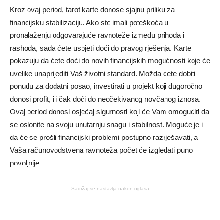
Kroz ovaj period, tarot karte donose sjajnu priliku za
financijsku stabilizaciju. Ako ste imali poteškoća u
pronalaženju odgovarajuće ravnoteže između prihoda i
rashoda, sada ćete uspjeti doći do pravog rješenja. Karte
pokazuju da ćete doći do novih financijskih mogućnosti koje će
uvelike unaprijediti Vaš životni standard. Možda ćete dobiti
ponudu za dodatni posao, investirati u projekt koji dugoročno
donosi profit, ili čak doći do neočekivanog novčanog iznosa.
Ovaj period donosi osjećaj sigurnosti koji će Vam omogućiti da
se oslonite na svoju unutarnju snagu i stabilnost. Moguće je i
da će se prošli financijski problemi postupno razrješavati, a
Vaša računovodstvena ravnoteža počet će izgledati puno
povoljnije.
Sadržaj se nastavlja nakon oglasa