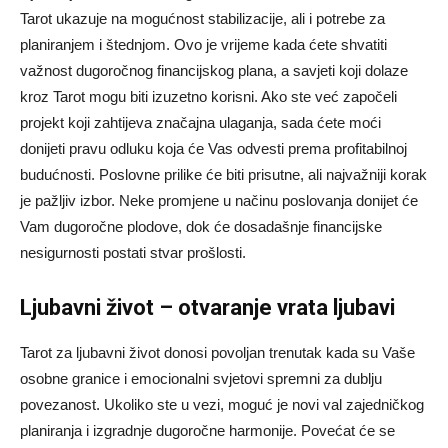
Tarot ukazuje na mogućnost stabilizacije, ali i potrebe za
planiranjem i štednjom. Ovo je vrijeme kada ćete shvatiti
važnost dugoročnog financijskog plana, a savjeti koji dolaze
kroz Tarot mogu biti izuzetno korisni. Ako ste već započeli
projekt koji zahtijeva značajna ulaganja, sada ćete moći
donijeti pravu odluku koja će Vas odvesti prema profitabilnoj
budućnosti. Poslovne prilike će biti prisutne, ali najvažniji korak
je pažljiv izbor. Neke promjene u načinu poslovanja donijet će
Vam dugoročne plodove, dok će dosadašnje financijske
nesigurnosti postati stvar prošlosti.
Ljubavni život – otvaranje vrata ljubavi
Tarot za ljubavni život donosi povoljan trenutak kada su Vaše
osobne granice i emocionalni svjetovi spremni za dublju
povezanost. Ukoliko ste u vezi, moguć je novi val zajedničkog
planiranja i izgradnje dugoročne harmonije. Povećat će se