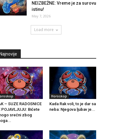
NEIZBEŽNE: Vreme je za surovu
istinu!
May 7, 2026
Load more
Najnovije
oroskop
Horoskop
AK – SUZE RADOSNICE
Kada Rak voli, to je dar sa
 POJAVLJUJU: Bićete
neba: Njegova ljubav je...
ogo srećni zbog
oga...