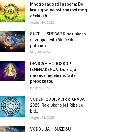
Mnogo radosti i uspeha: Do
kraja godine ovi znakovi mogu
očekivati...
August 10, 2025
SUZE ILI SREĆA? Ribe uskoro
saznaju nešto što će ih
potpuno...
May 14, 2026
DEVICA – HOROSKOP
IZNENAĐENJA: Do kraja
meseca nećete moći da
prepoznate...
January 7, 2026
VODENI ZODIJACI do KRAJA
2025: Rak, Škorpija i Ribe će
biti...
August 24, 2025
VODOLIJA – SUZE SU