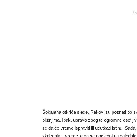
Og
Šokantna otkrića slede. Rakovi su poznati po sv
bližnjima. Ipak, upravo zbog te ogromne osetljivo
se da će vreme ispraviti ili ućutkati istinu. Sa
skrivanja – vreme je da se pogledaju u ogledalo r