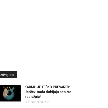
Izdvojeno
KARMU JE TEŠKO PREVARITI:
Jarčevi sada dobijaju ono što
zaslužuju!
September 10, 2025