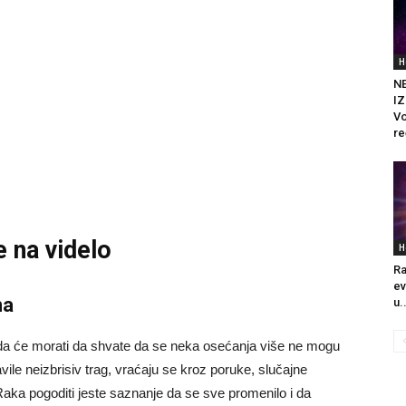
H
N
IZ
Vo
re
e na videlo
H
Ra
ev
ma
u.
sada će morati da shvate da se neka osećanja više ne mogu
avile neizbrisiv trag, vraćaju se kroz poruke, slučajne
Raka pogoditi jeste saznanje da se sve promenilo i da