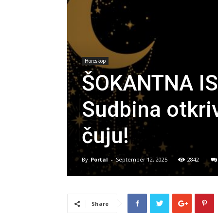
Horoskop
ŠOKANTNA IS
Sudbina otkriv
čuju!
By
Portal
-
September 12, 2025
2842
Share