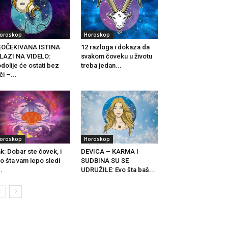
oroskop
Horoskop
EOČEKIVANA ISTINA
12 razloga i dokaza da
LAZI NA VIDELO:
svakom čoveku u životu
dolije će ostati bez
treba jedan...
či –...
oroskop
Horoskop
k: Dobar ste čovek, i
DEVICA – KARMA I
o šta vam lepo sledi
SUDBINA SU SE
..
UDRUŽILE: Evo šta baš...