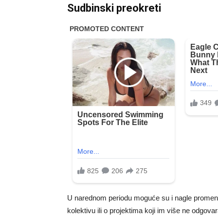
Sudbinski preokreti
U narednom periodu moguće su i nagle promene
kolektivu ili o projektima koji im više ne odgov