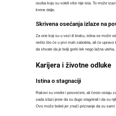
osoba koju su voleli više nije ista. To može izaz
krene dalje.
Skrivena osećanja izlaze na po
Za one koji su u vezi ili braku, istina se može 
nešto što će u prvi mah zabolela, ali će upravo 
da shvate da je bolji gorki lek nego lažna uteha
Karijera i životne odluke
Istina o stagnaciji
Rakovi su vredni i posvećeni, ali često ostaju zar
sada izlazi jeste da su dugo stagnirali i da su
Ovo može boleti jer znači priznanje da su sami s