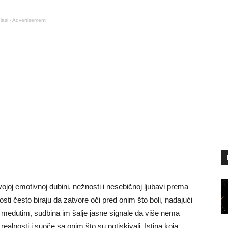
lasi - Advertisement
ojoj emotivnoj dubini, nežnosti i nesebičnoj ljubavi prema
sti često biraju da zatvore oči pred onim što boli, nadajući
da, međutim, sudbina im šalje jasne signale da više nema
ealnosti i suoče sa onim što su potiskivali. Istina koja