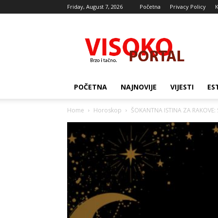
Friday, August 7, 2026
Početna
Privacy Policy
K
Visocki
portal
POČETNA
NAJNOVIJE
VIJESTI
ES
Home
Horoskop
ŠOKANTNA ISTINA ZA RAKOVE: Sud