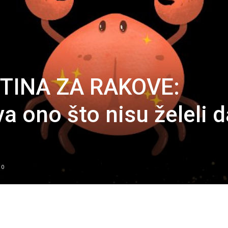
TINA ZA RAKOVE:
a ono što nisu želeli d
0