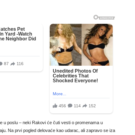
 u poslu – neki Rakovi će čuti vesti o promenama u
araju. Na prvi pogled delovaće kao udarac, ali zapravo se iza