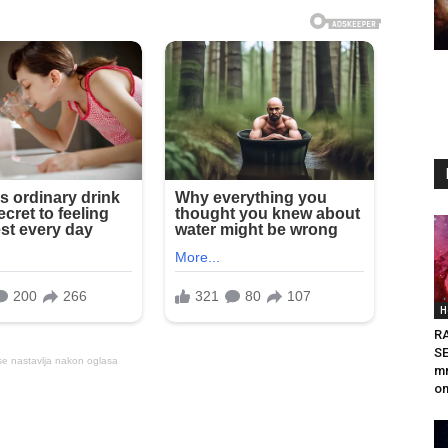
H
R
SE
se nastavlja nakon oglasa
mn
on