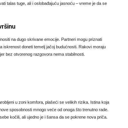
vati talas tuge, ali i oslobađajuću jasnoću – vreme je da se
vršinu
odnositi na dugo skrivane emocije. Partneri mogu priznati
ta iskrenost doneti temelj jačoj budućnosti. Rakovi moraju
, jer bez otvorenog razgovora nema stabilnosti.
obljeni u zoni komfora, plašeći se velikih rizika. Istina koja
 njihove sposobnosti mnogo veće od onoga što trenutno rade.
ebe kočili, ali ujedno je i šansa da se pokrene nova priča.