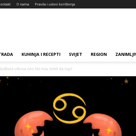
ontakt
O nama
Pravila i uslovi korištenja
TRADA
KUHINJA I RECEPTI
SVIJET
REGION
ZANIMLJI
bina otkriva ono što nisu želeli da čuju!