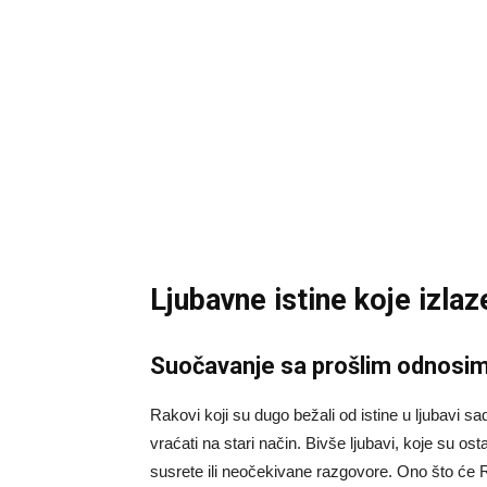
Ljubavne istine koje izlaz
Suočavanje sa prošlim odnosi
Rakovi koji su dugo bežali od istine u ljubavi 
vraćati na stari način. Bivše ljubavi, koje su ost
susrete ili neočekivane razgovore. Ono što će 