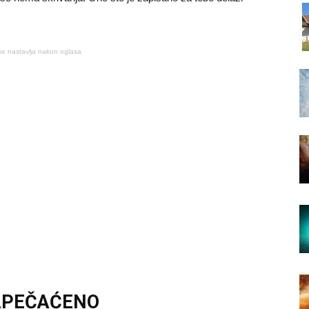
se nastavlja nakon oglasa
ZAPEČAĆENO