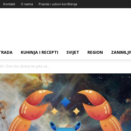
Kontakt
O nama
Pravila i uslovi korištenja
TRADA
KUHINJA I RECEPTI
SVIJET
REGION
ZANIMLJI
: Ono što dolazi ne pita za...