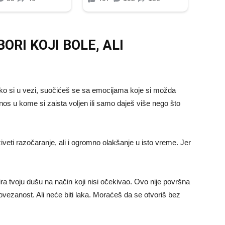
ORI KOJI BOLE, ALI
. Ako si u vezi, suočićeš se sa emocijama koje si možda
nos u kome si zaista voljen ili samo daješ više nego što
veti razočaranje, ali i ogromno olakšanje u isto vreme. Jer
ra tvoju dušu na način koji nisi očekivao. Ovo nije površna
vezanost. Ali neće biti laka. Moraćeš da se otvoriš bez