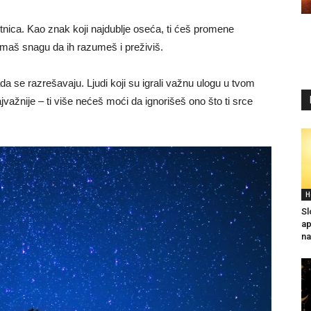
tnica. Kao znak koji najdublje oseća, ti ćeš promene
o imaš snagu da ih razumeš i preživiš.
da se razrešavaju. Ljudi koji su igrali važnu ulogu u tvom
jvažnije – ti više nećeš moći da ignorišeš ono što ti srce
H
Sl
ap
na