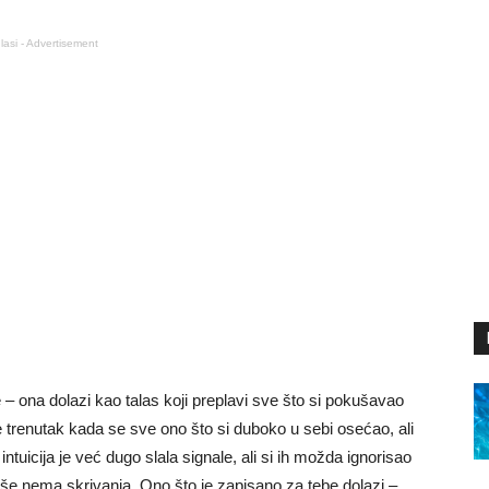
lasi - Advertisement
 – ona dolazi kao talas koji preplavi sve što si pokušavao
 trenutak kada se sve ono što si duboko u sebi osećao, ali
ntuicija je već dugo slala signale, ali si ih možda ignorisao
iše nema skrivanja. Ono što je zapisano za tebe dolazi –