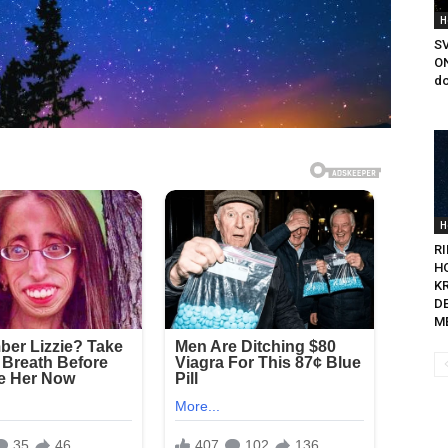
H
SV
ON
do
H
RI
H
K
D
M