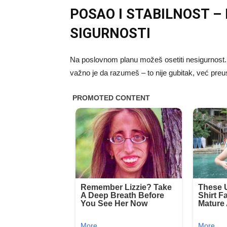
POSAO I STABILNOST –
SIGURNOSTI
Na poslovnom planu možeš osetiti nesigurnost. 
važno je da razumeš – to nije gubitak, već pre