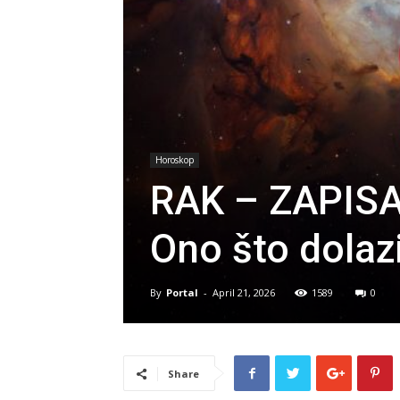
Horoskop
RAK – ZAPIS
Ono što dolazi
By
Portal
-
April 21, 2026
1589
0
Share