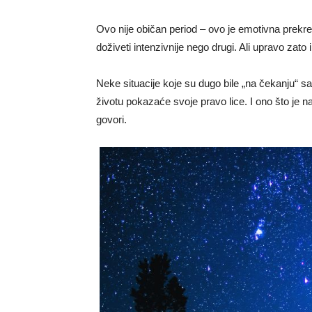
Ovo nije običan period – ovo je emotivna prekre
doživeti intenzivnije nego drugi. Ali upravo zat
Neke situacije koje su dugo bile „na čekanju“ sa
životu pokazaće svoje pravo lice. I ono što je na
govori.