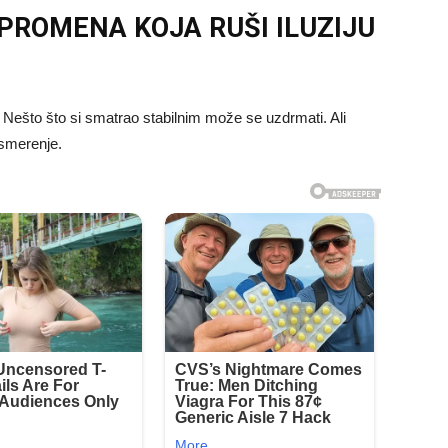
 PROMENA KOJA RUŠI ILUZIJU
Nešto što si smatrao stabilnim može se uzdrmati. Ali
usmerenje.