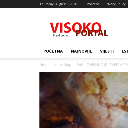
Thursday, August 6, 2026
Početna
Privacy Policy
Visocki
portal
POČETNA
NAJNOVIJE
VIJESTI
ES
Home
Horoskop
RAK – ZAPISANO JE I ZAPEČAĆENO