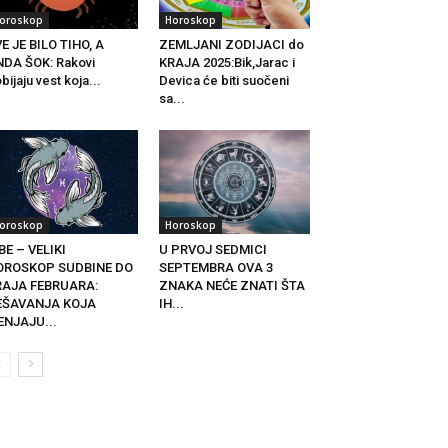
oroskop
Horoskop
E JE BILO TIHO, A
ZEMLJANI ZODIJACI do
DA ŠOK: Rakovi
KRAJA 2025:Bik,Jarac i
bijaju vest koja...
Devica će biti suočeni
sa...
oroskop
Horoskop
BE – VELIKI
U PRVOJ SEDMICI
OROSKOP SUDBINE DO
SEPTEMBRA OVA 3
RAJA FEBRUARA:
ZNAKA NEĆE ZNATI ŠTA
EŠAVANJA KOJA
IH...
ENJAJU...