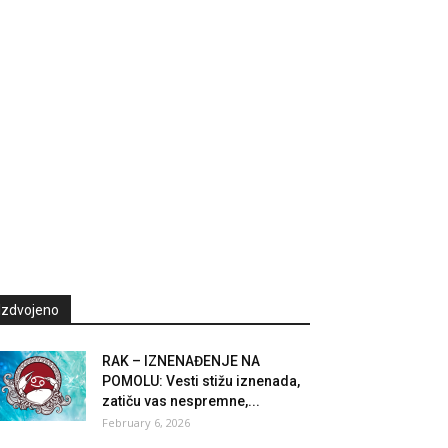
Izdvojeno
RAK – IZNENAĐENJE NA
POMOLU: Vesti stižu iznenada,
zatiču vas nespremne,...
February 6, 2026