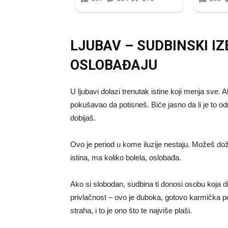
LJUBAV – SUDBINSKI IZB
OSLOBAĐAJU
U ljubavi dolazi trenutak istine koji menja sve
pokušavao da potisneš. Biće jasno da li je to od
dobijaš.
Ovo je period u kome iluzije nestaju. Možeš doži
istina, ma koliko bolela, oslobađa.
Ako si slobodan, sudbina ti donosi osobu koja di
privlačnost – ovo je duboka, gotovo karmička po
straha, i to je ono što te najviše plaši.