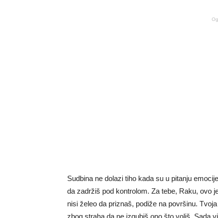
Og
Sudbina ne dolazi tiho kada su u pitanju emocije
da zadržiš pod kontrolom. Za tebe, Raku, ovo je
nisi želeo da priznaš, podiže na površinu. Tvoja i
zbog straha da ne izgubiš ono što voliš. Sada v