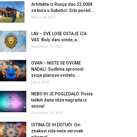
Arhitekta iz Rusije dao 22.000€
za kuću u Subotici: Srbi pored...
March 14, 2025
LAV – SVE LOŠE OSTAJE IZA
VAS: Bolji dani slede, a...
November 27, 2025
OVAN – NISTE SE OVOME
NADALI: Sudbina sprovodi
svoje planove svidelo...
July 4, 2026
NEBO IH JE POGLEDALO: Posle
teških dana stiže nagrada iz
snova!
December 21, 2025
ISTINA ĆE IH DOTUĆI: Ovi
znakovi više neće verovati