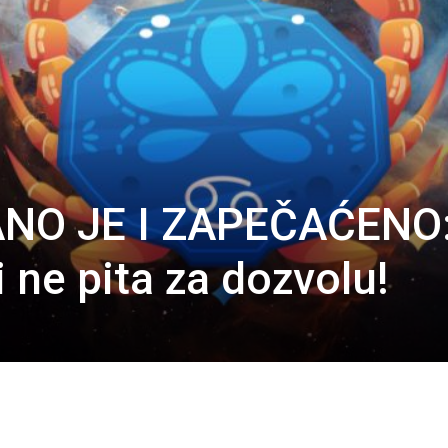
ANO JE I ZAPEČAĆENO
 ne pita za dozvolu!