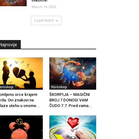
nikome!
March 14, 2026
Load more
Najnovije
oroskop
Horoskop
omljeno srce krajem
ŠKORPIJA – MAGIČNI
rila: Ovi znakovi ne
BROJ 7 DONOSI VAM
laze utehu u onome...
ČUDO 7.7: Pred vama...