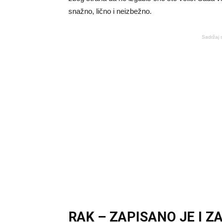
snažno, lično i neizbežno.
Sadržaj 
RAK – ZAPISANO JE I 