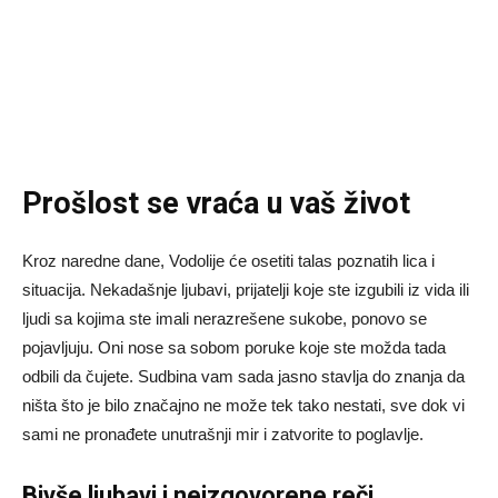
Prošlost se vraća u vaš život
Kroz naredne dane, Vodolije će osetiti talas poznatih lica i
situacija. Nekadašnje ljubavi, prijatelji koje ste izgubili iz vida ili
ljudi sa kojima ste imali nerazrešene sukobe, ponovo se
pojavljuju. Oni nose sa sobom poruke koje ste možda tada
odbili da čujete. Sudbina vam sada jasno stavlja do znanja da
ništa što je bilo značajno ne može tek tako nestati, sve dok vi
sami ne pronađete unutrašnji mir i zatvorite to poglavlje.
Bivše ljubavi i neizgovorene reči