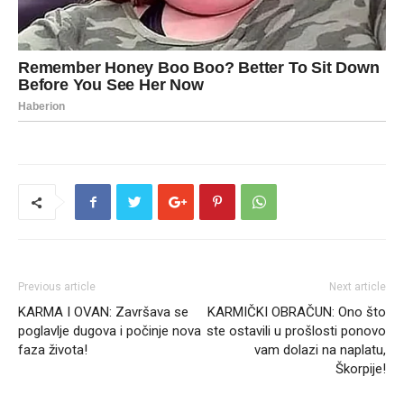
Previous article
Next article
KARMA I OVAN: Završava se
KARMIČKI OBRAČUN: Ono što
poglavlje dugova i počinje nova
ste ostavili u prošlosti ponovo
faza života!
vam dolazi na naplatu,
Škorpije!