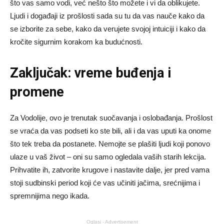
što vas samo vodi, već nešto što možete i vi da oblikujete.
Ljudi i događaji iz prošlosti sada su tu da vas nauče kako da
se izborite za sebe, kako da verujete svojoj intuiciji i kako da
kročite sigurnim korakom ka budućnosti.
Zaključak: vreme buđenja i
promene
Za Vodolije, ovo je trenutak suočavanja i oslobađanja. Prošlost
se vraća da vas podseti ko ste bili, ali i da vas uputi ka onome
što tek treba da postanete. Nemojte se plašiti ljudi koji ponovo
ulaze u vaš život – oni su samo ogledala vaših starih lekcija.
Prihvatite ih, zatvorite krugove i nastavite dalje, jer pred vama
stoji sudbinski period koji će vas učiniti jačima, srećnijima i
spremnijima nego ikada.
Oglasi - Advertisement