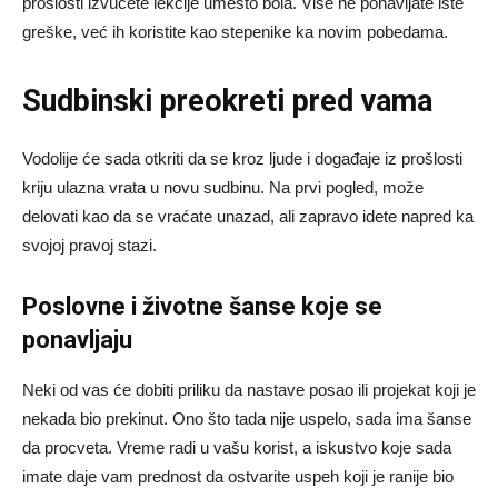
prošlosti izvučete lekcije umesto bola. Više ne ponavljate iste
greške, već ih koristite kao stepenike ka novim pobedama.
Sudbinski preokreti pred vama
Vodolije će sada otkriti da se kroz ljude i događaje iz prošlosti
kriju ulazna vrata u novu sudbinu. Na prvi pogled, može
delovati kao da se vraćate unazad, ali zapravo idete napred ka
svojoj pravoj stazi.
Poslovne i životne šanse koje se
ponavljaju
Neki od vas će dobiti priliku da nastave posao ili projekat koji je
nekada bio prekinut. Ono što tada nije uspelo, sada ima šanse
da procveta. Vreme radi u vašu korist, a iskustvo koje sada
imate daje vam prednost da ostvarite uspeh koji je ranije bio