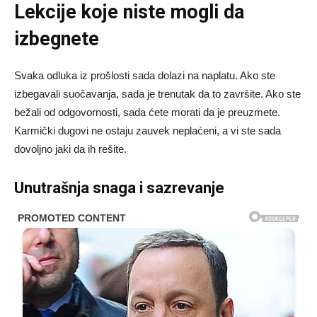
Lekcije koje niste mogli da
izbegnete
Svaka odluka iz prošlosti sada dolazi na naplatu. Ako ste
izbegavali suočavanja, sada je trenutak da to završite. Ako ste
bežali od odgovornosti, sada ćete morati da je preuzmete.
Karmički dugovi ne ostaju zauvek neplaćeni, a vi ste sada
dovoljno jaki da ih rešite.
Unutrašnja snaga i sazrevanje