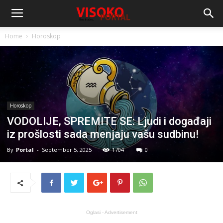
Home
Horoskop
Horoskop
VODOLIJE, SPREMITE SE: Ljudi i događaji
iz prošlosti sada menjaju vašu sudbinu!
By
Portal
-
September 5, 2025
1704
0
Oglasi - Advertisement