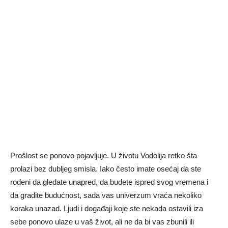
Prošlost se ponovo pojavljuje. U životu Vodolija retko šta
prolazi bez dubljeg smisla. Iako često imate osećaj da ste
rođeni da gledate unapred, da budete ispred svog vremena i
da gradite budućnost, sada vas univerzum vraća nekoliko
koraka unazad. Ljudi i događaji koje ste nekada ostavili iza
sebe ponovo ulaze u vaš život, ali ne da bi vas zbunili ili