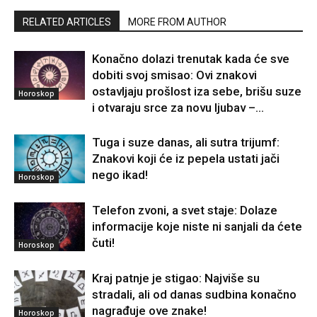
RELATED ARTICLES
MORE FROM AUTHOR
Konačno dolazi trenutak kada će sve
dobiti svoj smisao: Ovi znakovi
ostavljaju prošlost iza sebe, brišu suze
Horoskop
i otvaraju srce za novu ljubav –...
Tuga i suze danas, ali sutra trijumf:
Znakovi koji će iz pepela ustati jači
nego ikad!
Horoskop
Telefon zvoni, a svet staje: Dolaze
informacije koje niste ni sanjali da ćete
čuti!
Horoskop
Kraj patnje je stigao: Najviše su
stradali, ali od danas sudbina konačno
nagrađuje ove znake!
Horoskop