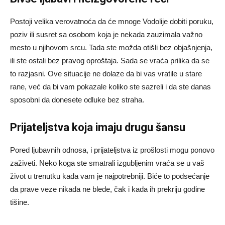
Postoji velika verovatnoća da će mnoge Vodolije dobiti poruku,
poziv ili susret sa osobom koja je nekada zauzimala važno
mesto u njihovom srcu. Tada ste možda otišli bez objašnjenja,
ili ste ostali bez pravog oproštaja. Sada se vraća prilika da se
to razjasni. Ove situacije ne dolaze da bi vas vratile u stare
rane, već da bi vam pokazale koliko ste sazreli i da ste danas
sposobni da donesete odluke bez straha.
Prijateljstva koja imaju drugu šansu
Pored ljubavnih odnosa, i prijateljstva iz prošlosti mogu ponovo
zaživeti. Neko koga ste smatrali izgubljenim vraća se u vaš
život u trenutku kada vam je najpotrebniji. Biće to podsećanje
da prave veze nikada ne blede, čak i kada ih prekriju godine
tišine.