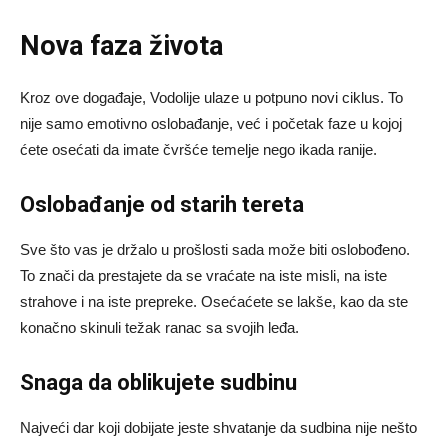
Nova faza života
Kroz ove događaje, Vodolije ulaze u potpuno novi ciklus. To
nije samo emotivno oslobađanje, već i početak faze u kojoj
ćete osećati da imate čvršće temelje nego ikada ranije.
Oslobađanje od starih tereta
Sve što vas je držalo u prošlosti sada može biti oslobođeno.
To znači da prestajete da se vraćate na iste misli, na iste
strahove i na iste prepreke. Osećaćete se lakše, kao da ste
konačno skinuli težak ranac sa svojih leđa.
Snaga da oblikujete sudbinu
Najveći dar koji dobijate jeste shvatanje da sudbina nije nešto