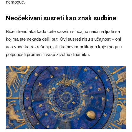
nemoguć.
Neočekivani susreti kao znak sudbine
Biće i trenutaka kada ćete sasvim slučajno naići na ljude sa
kojima ste nekada delili put. Ovi susreti nisu slučajnost – oni
vas vode ka razrešenju, ali i ka novim prilikama koje mogu u
potpunosti promeniti vašu životnu dinamiku.