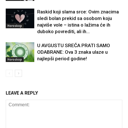
Raskid koji slama srce: Ovim znacima
sledi bolan prekid sa osobom koju
najviše vole – istina o lažima će ih
Horoskop
duboko povrediti, ali ih...
U AVGUSTU SREĆA PRATI SAMO
ODABRANE: Ova 3 znaka ulaze u
najlepši period godine!
Horoskop
LEAVE A REPLY