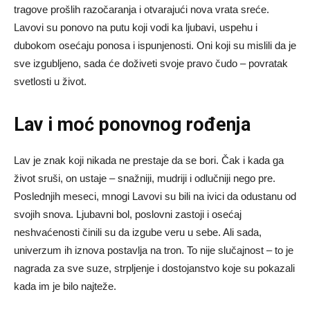
tragove prošlih razočaranja i otvarajući nova vrata sreće.
Lavovi su ponovo na putu koji vodi ka ljubavi, uspehu i
dubokom osećaju ponosa i ispunjenosti. Oni koji su mislili da je
sve izgubljeno, sada će doživeti svoje pravo čudo – povratak
svetlosti u život.
Lav i moć ponovnog rođenja
Lav je znak koji nikada ne prestaje da se bori. Čak i kada ga
život sruši, on ustaje – snažniji, mudriji i odlučniji nego pre.
Poslednjih meseci, mnogi Lavovi su bili na ivici da odustanu od
svojih snova. Ljubavni bol, poslovni zastoji i osećaj
neshvaćenosti činili su da izgube veru u sebe. Ali sada,
univerzum ih iznova postavlja na tron. To nije slučajnost – to je
nagrada za sve suze, strpljenje i dostojanstvo koje su pokazali
kada im je bilo najteže.