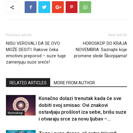
Previous article
Next article
NISU VEROVALI DA SE OVO
HOROSKOP DO KRAJA
MOŽE DESITI: Rakove čeka
NOVEMBRA: Saznajte koje
emotivni preporod – suze tuge
promene slede Škorpijama!
zamenjuju suze sreće!
RELATED ARTICLES
MORE FROM AUTHOR
Konačno dolazi trenutak kada će sve
dobiti svoj smisao: Ovi znakovi
ostavljaju prošlost iza sebe, brišu suze
Horoskop
i otvaraju srce za novu ljubav –...