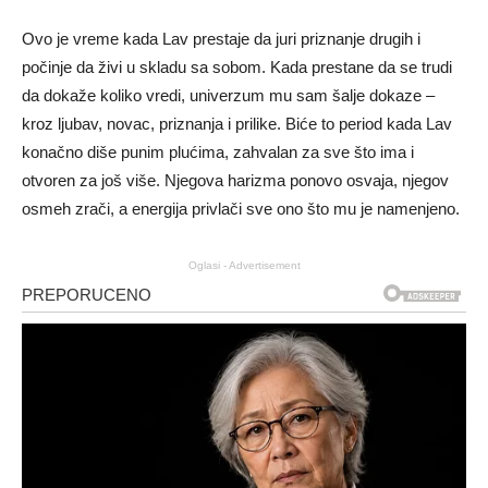
Ovo je vreme kada Lav prestaje da juri priznanje drugih i
počinje da živi u skladu sa sobom. Kada prestane da se trudi
da dokaže koliko vredi, univerzum mu sam šalje dokaze –
kroz ljubav, novac, priznanja i prilike. Biće to period kada Lav
konačno diše punim plućima, zahvalan za sve što ima i
otvoren za još više. Njegova harizma ponovo osvaja, njegov
osmeh zrači, a energija privlači sve ono što mu je namenjeno.
Oglasi - Advertisement