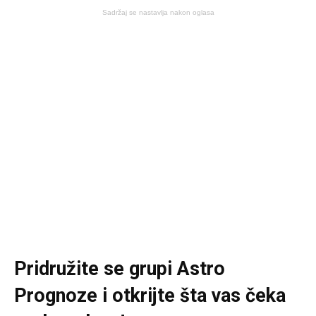
Sadržaj se nastavlja nakon oglasa
Pridružite se grupi
Astro
Prognoze
i otkrijte šta vas čeka