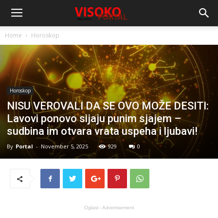
Home
Horoskop
Horoskop
NISU VEROVALI DA SE OVO MOŽE DESITI:
Lavovi ponovo sijaju punim sjajem –
sudbina im otvara vrata uspeha i ljubavi!
By
Portal
-
November 5, 2025
929
0
Oglasi - Advertisement