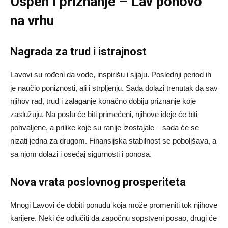
Uspeh i priznanje – Lav ponovo
na vrhu
Nagrada za trud i istrajnost
Lavovi su rođeni da vode, inspirišu i sijaju. Poslednji period ih
je naučio poniznosti, ali i strpljenju. Sada dolazi trenutak da sav
njihov rad, trud i zalaganje konačno dobiju priznanje koje
zaslužuju. Na poslu će biti primećeni, njihove ideje će biti
pohvaljene, a prilike koje su ranije izostajale – sada će se
nizati jedna za drugom. Finansijska stabilnost se poboljšava, a
sa njom dolazi i osećaj sigurnosti i ponosa.
Nova vrata poslovnog prosperiteta
Mnogi Lavovi će dobiti ponudu koja može promeniti tok njihove
karijere. Neki će odlučiti da započnu sopstveni posao, drugi će