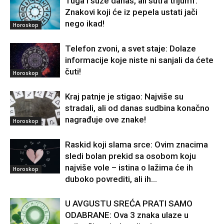
Tuga i suze danas, ali sutra trijumf:
Znakovi koji će iz pepela ustati jači
nego ikad!
Horoskop
Telefon zvoni, a svet staje: Dolaze
informacije koje niste ni sanjali da ćete
čuti!
Horoskop
Kraj patnje je stigao: Najviše su
stradali, ali od danas sudbina konačno
nagrađuje ove znake!
Horoskop
Raskid koji slama srce: Ovim znacima
sledi bolan prekid sa osobom koju
najviše vole – istina o lažima će ih
Horoskop
duboko povrediti, ali ih...
U AVGUSTU SREĆA PRATI SAMO
ODABRANE: Ova 3 znaka ulaze u