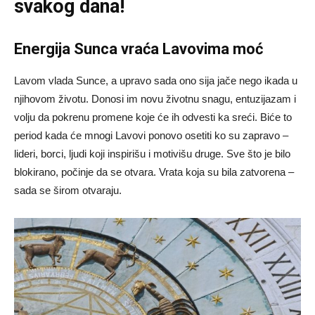
svakog dana!
Energija Sunca vraća Lavovima moć
Lavom vlada Sunce, a upravo sada ono sija jače nego ikada u
njihovom životu. Donosi im novu životnu snagu, entuzijazam i
volju da pokrenu promene koje će ih odvesti ka sreći. Biće to
period kada će mnogi Lavovi ponovo osetiti ko su zapravo –
lideri, borci, ljudi koji inspirišu i motivišu druge. Sve što je bilo
blokirano, počinje da se otvara. Vrata koja su bila zatvorena –
sada se širom otvaraju.