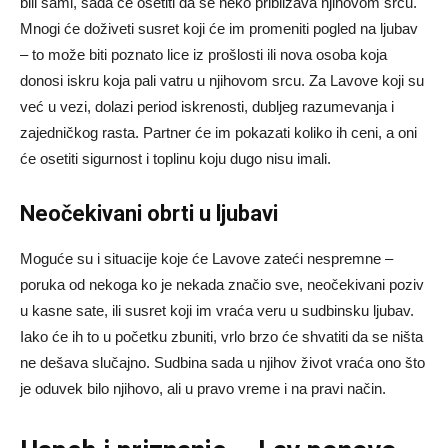
bili sami, sada će osetiti da se neko približava njihovom srcu.
Mnogi će doživeti susret koji će im promeniti pogled na ljubav
– to može biti poznato lice iz prošlosti ili nova osoba koja
donosi iskru koja pali vatru u njihovom srcu. Za Lavove koji su
već u vezi, dolazi period iskrenosti, dubljeg razumevanja i
zajedničkog rasta. Partner će im pokazati koliko ih ceni, a oni
će osetiti sigurnost i toplinu koju dugo nisu imali.
Neočekivani obrti u ljubavi
Moguće su i situacije koje će Lavove zateći nespremne –
poruka od nekoga ko je nekada značio sve, neočekivani poziv
u kasne sate, ili susret koji im vraća veru u sudbinsku ljubav.
Iako će ih to u početku zbuniti, vrlo brzo će shvatiti da se ništa
ne dešava slučajno. Sudbina sada u njihov život vraća ono što
je oduvek bilo njihovo, ali u pravo vreme i na pravi način.