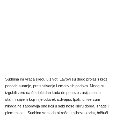
Sudbina im vraća sreću u život. Lavovi su dugo prolazili kroz
periode sumnje, preispitivanja i emotivnih padova. Mnogi su
izgubili veru da će doći dan kada će ponovo zasijati onim
starim sjajem koji ih je oduvek izdvajao. Ipak, univerzum
nikada ne zaboravlja one koji u sebi nose iskru dobra, snage i
plemenitosti. Sudbina se sada okreće u njihovu korist, brišući