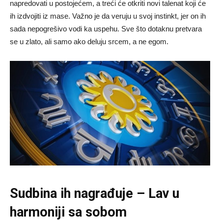
napredovati u postojećem, a treći će otkriti novi talenat koji će
ih izdvojiti iz mase. Važno je da veruju u svoj instinkt, jer on ih
sada nepogrešivo vodi ka uspehu. Sve što dotaknu pretvara
se u zlato, ali samo ako deluju srcem, a ne egom.
Sudbina ih nagrađuje – Lav u
harmoniji sa sobom