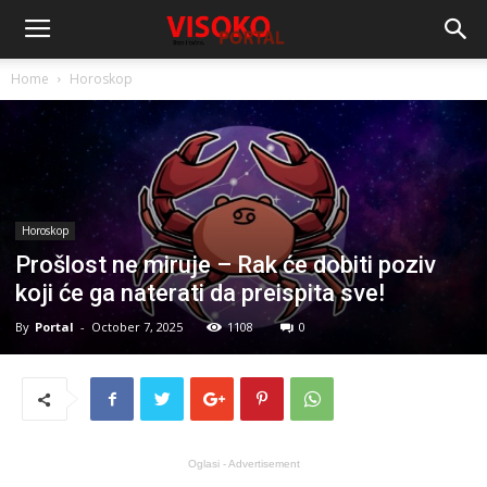
Home
Horoskop
Horoskop
Prošlost ne miruje – Rak će dobiti poziv
koji će ga naterati da preispita sve!
By
Portal
-
October 7, 2025
1108
0
Oglasi - Advertisement