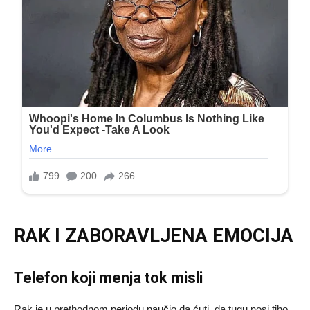
RAK I ZABORAVLJENA EMOCIJA
Telefon koji menja tok misli
Rak je u prethodnom periodu naučio da ćuti, da tugu nosi tiho,