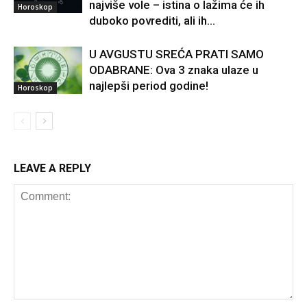
najviše vole – istina o lažima će ih
Horoskop
duboko povrediti, ali ih...
U AVGUSTU SREĆA PRATI SAMO
ODABRANE: Ova 3 znaka ulaze u
najlepši period godine!
Horoskop
LEAVE A REPLY