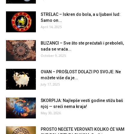
STRELAC – Iskren do bola, a u ljubavi lud:
Samo on...
April 14, 2025
BLIZANCI – Sve što ste prećutali i preboleli,
sada se vraća...
October 9, 2025
OVAN – PROŠLOST DOLAZI PO SVOJE: Ne
možete više da je...
July 17, 2025
ŠKORPIJA: Najlepše vesti godine stižu baš
njoj — sreći nema kraja!
May 30, 2026
PROSTO NEĆETE VEROVATI KOLIKO ĆE VAM