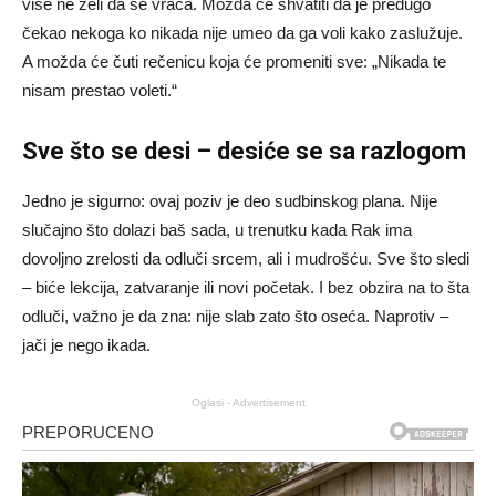
više ne želi da se vraća. Možda će shvatiti da je predugo
čekao nekoga ko nikada nije umeo da ga voli kako zaslužuje.
A možda će čuti rečenicu koja će promeniti sve: „Nikada te
nisam prestao voleti.“
Sve što se desi – desiće se sa razlogom
Jedno je sigurno: ovaj poziv je deo sudbinskog plana. Nije
slučajno što dolazi baš sada, u trenutku kada Rak ima
dovoljno zrelosti da odluči srcem, ali i mudrošću. Sve što sledi
– biće lekcija, zatvaranje ili novi početak. I bez obzira na to šta
odluči, važno je da zna: nije slab zato što oseća. Naprotiv –
jači je nego ikada.
Oglasi - Advertisement