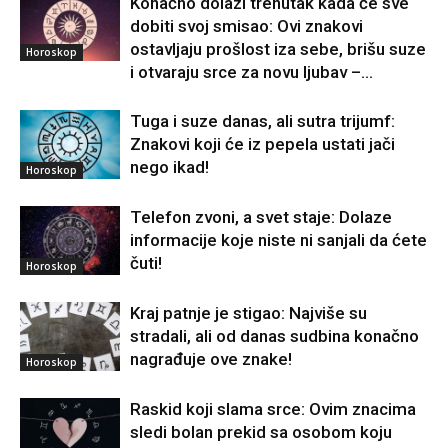
Konačno dolazi trenutak kada će sve
dobiti svoj smisao: Ovi znakovi
ostavljaju prošlost iza sebe, brišu suze
Horoskop
i otvaraju srce za novu ljubav –...
Tuga i suze danas, ali sutra trijumf:
Znakovi koji će iz pepela ustati jači
nego ikad!
Horoskop
Telefon zvoni, a svet staje: Dolaze
informacije koje niste ni sanjali da ćete
čuti!
Horoskop
Kraj patnje je stigao: Najviše su
stradali, ali od danas sudbina konačno
nagrađuje ove znake!
Horoskop
Raskid koji slama srce: Ovim znacima
sledi bolan prekid sa osobom koju