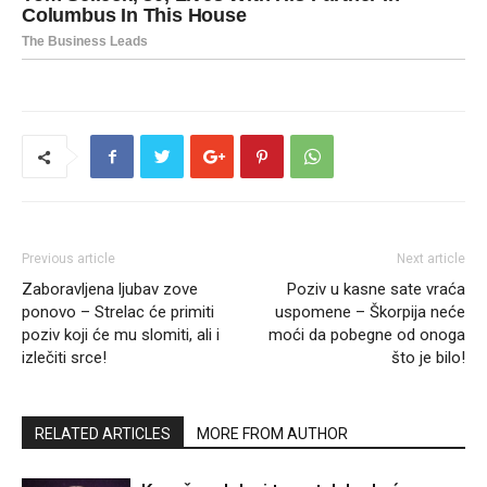
Previous article
Next article
Zaboravljena ljubav zove
Poziv u kasne sate vraća
ponovo – Strelac će primiti
uspomene – Škorpija neće
poziv koji će mu slomiti, ali i
moći da pobegne od onoga
izlečiti srce!
što je bilo!
RELATED ARTICLES
MORE FROM AUTHOR