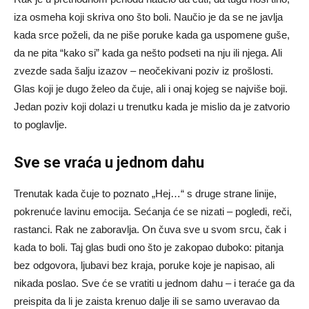
iza osmeha koji skriva ono što boli. Naučio je da se ne javlja
kada srce poželi, da ne piše poruke kada ga uspomene guše,
da ne pita “kako si” kada ga nešto podseti na nju ili njega. Ali
zvezde sada šalju izazov – neočekivani poziv iz prošlosti.
Glas koji je dugo želeo da čuje, ali i onaj kojeg se najviše boji.
Jedan poziv koji dolazi u trenutku kada je mislio da je zatvorio
to poglavlje.
Sve se vraća u jednom dahu
Trenutak kada čuje to poznato „Hej…“ s druge strane linije,
pokrenuće lavinu emocija. Sećanja će se nizati – pogledi, reči,
rastanci. Rak ne zaboravlja. On čuva sve u svom srcu, čak i
kada to boli. Taj glas budi ono što je zakopao duboko: pitanja
bez odgovora, ljubavi bez kraja, poruke koje je napisao, ali
nikada poslao. Sve će se vratiti u jednom dahu – i teraće ga da
preispita da li je zaista krenuo dalje ili se samo uveravao da