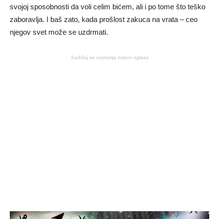
svojoj sposobnosti da voli celim bićem, ali i po tome što teško
zaboravlja. I baš zato, kada prošlost zakuca na vrata – ceo
njegov svet može se uzdrmati.
Sadržaj se nastavlja nakon oglasa