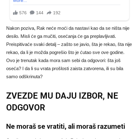
Nakon poziva, Rak neće moći da nastavi kao da se ništa nije
desilo. Misli će ga mučiti, osećanja će ga preplavljivati.
Preispitivaće svaki detalj – zašto se javio, šta je rekao, šta nije
rekao, da li je možda pogrešio što je ćutao sve ove godine.
Ovo je trenutak kada mora sam sebi da odgovori: šta još
oseća? I da li su vrata prošlosti zaista zatvorena, ili su bila
samo odškrinuta?
ZVEZDE MU DAJU IZBOR, NE
ODGOVOR
Ne moraš se vratiti, ali moraš razumeti