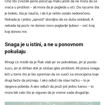
Ono što zvezde jasno poručuju Raku jeste da ne mora da se
vraća u prošlost – ali mora da je pogleda u oči. Da razume šta
je bolelo, šta je naučio, i da li je nešto ostalo nedorečeno.
Nekada je i jedno „oprosti“ dovoljno da se duša oslobodi. A
nekada taj poziv ne donosi novo poglavlje ljubavi – već kraj
koji donosi mir.
Snaga je u istini, a ne u ponovnom
pokušaju
Mnogi će misliti da je Rak slab jer se pokolebao, jer je pustio
suzu, jer je drhtao dok je slušao glas prošlosti. Ali prava snaga
leži u tome što je bio spreman da se suoči sa emocijama koje
drugi beže da priznaju. I ako odluči da stavi tačku – to je
njegova pobeda. A ako odluči da pruži još jednu šansu – to
mora biti zato što je siguran da je vreme sada drugačije.