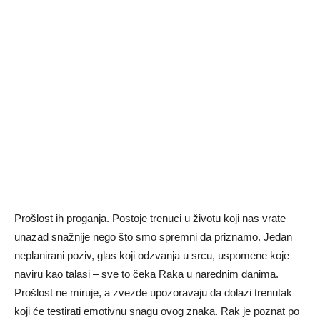
Prošlost ih proganja. Postoje trenuci u životu koji nas vrate
unazad snažnije nego što smo spremni da priznamo. Jedan
neplanirani poziv, glas koji odzvanja u srcu, uspomene koje
naviru kao talasi – sve to čeka Raka u narednim danima.
Prošlost ne miruje, a zvezde upozoravaju da dolazi trenutak
koji će testirati emotivnu snagu ovog znaka. Rak je poznat po