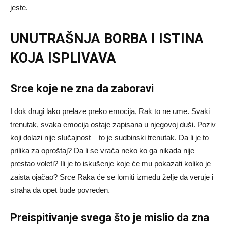
jeste.
UNUTRAŠNJA BORBA I ISTINA
KOJA ISPLIVAVA
Srce koje ne zna da zaboravi
I dok drugi lako prelaze preko emocija, Rak to ne ume. Svaki
trenutak, svaka emocija ostaje zapisana u njegovoj duši. Poziv
koji dolazi nije slučajnost – to je sudbinski trenutak. Da li je to
prilika za oproštaj? Da li se vraća neko ko ga nikada nije
prestao voleti? Ili je to iskušenje koje će mu pokazati koliko je
zaista ojačao? Srce Raka će se lomiti između želje da veruje i
straha da opet bude povređen.
Preispitivanje svega što je mislio da zna