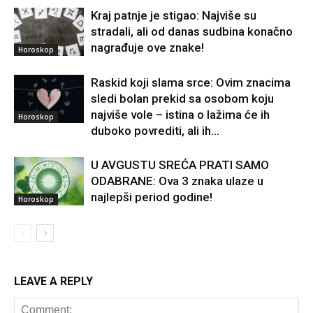
Kraj patnje je stigao: Najviše su
stradali, ali od danas sudbina konačno
nagrađuje ove znake!
Horoskop
Raskid koji slama srce: Ovim znacima
sledi bolan prekid sa osobom koju
najviše vole – istina o lažima će ih
Horoskop
duboko povrediti, ali ih...
U AVGUSTU SREĆA PRATI SAMO
ODABRANE: Ova 3 znaka ulaze u
najlepši period godine!
Horoskop
LEAVE A REPLY