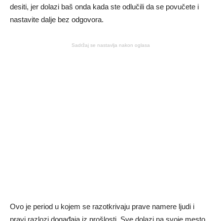
desiti, jer dolazi baš onda kada ste odlučili da se povučete i
nastavite dalje bez odgovora.
Sadržaj se nastavlja nakon oglasa
Ovo je period u kojem se razotkrivaju prave namere ljudi i
pravi razlozi događaja iz prošlosti. Sve dolazi na svoje mesto,