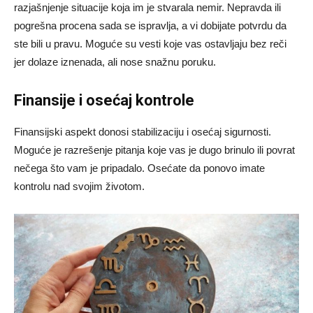
razjašnjenje situacije koja im je stvarala nemir. Nepravda ili
pogrešna procena sada se ispravlja, a vi dobijate potvrdu da
ste bili u pravu. Moguće su vesti koje vas ostavljaju bez reči
jer dolaze iznenada, ali nose snažnu poruku.
Finansije i osećaj kontrole
Finansijski aspekt donosi stabilizaciju i osećaj sigurnosti.
Moguće je razrešenje pitanja koje vas je dugo brinulo ili povrat
nečega što vam je pripadalo. Osećate da ponovo imate
kontrolu nad svojim životom.