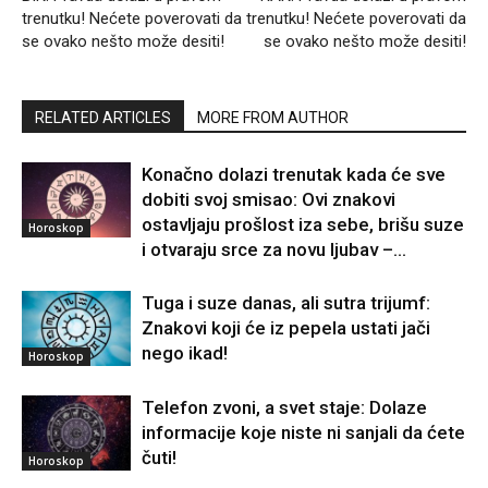
trenutku! Nećete poverovati da
trenutku! Nećete poverovati da
se ovako nešto može desiti!
se ovako nešto može desiti!
RELATED ARTICLES
MORE FROM AUTHOR
Konačno dolazi trenutak kada će sve
dobiti svoj smisao: Ovi znakovi
ostavljaju prošlost iza sebe, brišu suze
Horoskop
i otvaraju srce za novu ljubav –...
Tuga i suze danas, ali sutra trijumf:
Znakovi koji će iz pepela ustati jači
nego ikad!
Horoskop
Telefon zvoni, a svet staje: Dolaze
informacije koje niste ni sanjali da ćete
čuti!
Horoskop