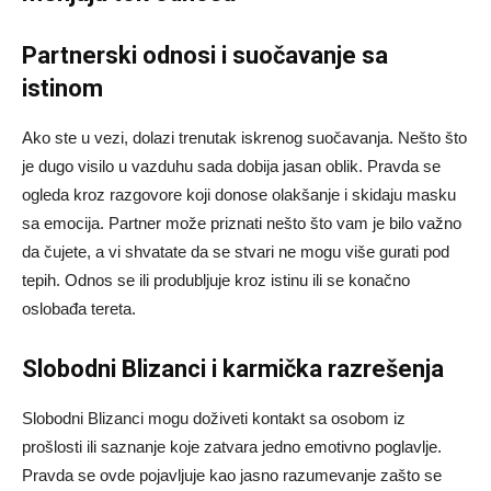
Partnerski odnosi i suočavanje sa
istinom
Ako ste u vezi, dolazi trenutak iskrenog suočavanja. Nešto što
je dugo visilo u vazduhu sada dobija jasan oblik. Pravda se
ogleda kroz razgovore koji donose olakšanje i skidaju masku
sa emocija. Partner može priznati nešto što vam je bilo važno
da čujete, a vi shvatate da se stvari ne mogu više gurati pod
tepih. Odnos se ili produbljuje kroz istinu ili se konačno
oslobađa tereta.
Slobodni Blizanci i karmička razrešenja
Slobodni Blizanci mogu doživeti kontakt sa osobom iz
prošlosti ili saznanje koje zatvara jedno emotivno poglavlje.
Pravda se ovde pojavljuje kao jasno razumevanje zašto se