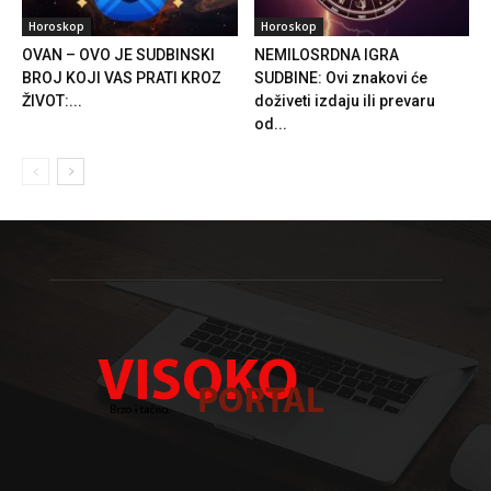
Horoskop
Horoskop
OVAN – OVO JE SUDBINSKI
NEMILOSRDNA IGRA
BROJ KOJI VAS PRATI KROZ
SUDBINE: Ovi znakovi će
ŽIVOT:...
doživeti izdaju ili prevaru
od...