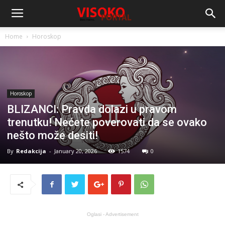
Home
Horoskop
Horoskop
BLIZANCI: Pravda dolazi u pravom
trenutku! Nećete poverovati da se ovako
nešto može desiti!
By
Redakcija
-
January 20, 2026
1574
0
Oglasi - Advertisement