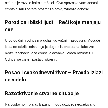
nešto nije razvilo kako ste želeli. Ova spoznaja vam donosi
emotivni mir i otvara prostor za nove, zdravije odnose.
Porodica i bliski ljudi – Reči koje menjaju
sve
U porodičnim odnosima dolazi do važnih razgovora. Moguće
je da se otkrije istina koja je dugo bila prećutana. Iako vas
može iznenaditi, ona donosi olakšanje i vraća ravnotežu.
Odnosi se čiste i postaju iskreniji.
Posao i svakodnevni život – Pravda izlazi
na videlo
Razotkrivanje stvarne situacije
Na poslovnom planu, Blizanci mogu doživeti neočekivano