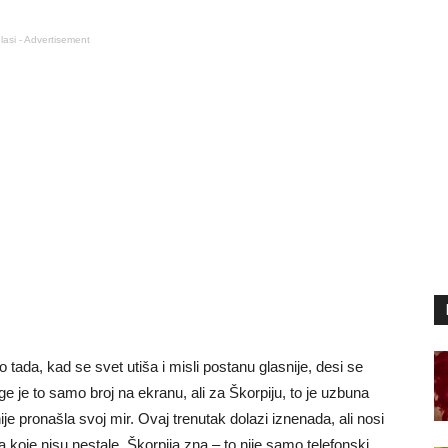
lasi - Advertisement
o tada, kad se svet utiša i misli postanu glasnije, desi se
je to samo broj na ekranu, ali za Škorpiju, to je uzbuna
ije pronašla svoj mir. Ovaj trenutak dolazi iznenada, ali nosi
a koje nisu nestale. Škorpija zna – to nije samo telefonski