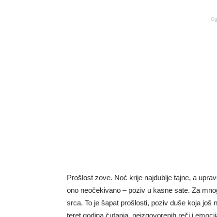
Og
Prošlost zove. Noć krije najdublje tajne, a uprav
ono neočekivano – poziv u kasne sate. Za mnoge 
srca. To je šapat prošlosti, poziv duše koja još n
teret godina ćutanja, neizgovorenih reči i emocij