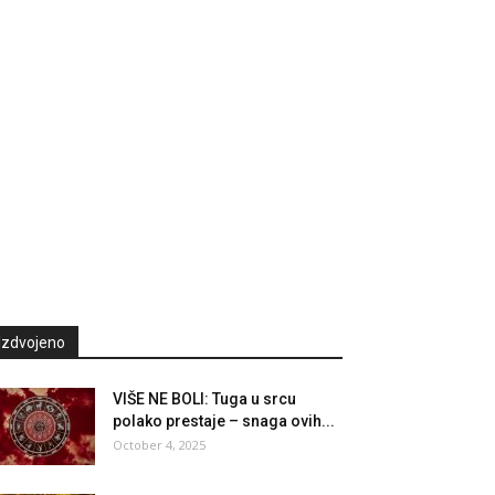
Izdvojeno
VIŠE NE BOLI: Tuga u srcu
polako prestaje – snaga ovih...
October 4, 2025