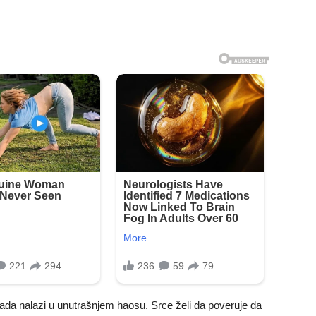
 sada nalazi u unutrašnjem haosu. Srce želi da poveruje da