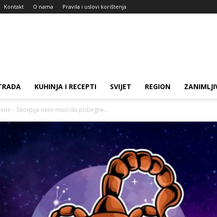
Kontakt
O nama
Pravila i uslovi korištenja
TRADA
KUHINJA I RECEPTI
SVIJET
REGION
ZANIMLJI
ene – Škorpija neće moći da pobegne...