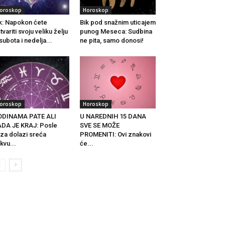
oroskop
Horoskop
k: Napokon ćete
Bik pod snažnim uticajem
tvariti svoju veliku želju
punog Meseca: Sudbina
subota i nedelja...
ne pita, samo donosi!
oroskop
Horoskop
ODINAMA PATE ALI
U NAREDNIH 15 DANA
DA JE KRAJ: Posle
SVE SE MOŽE
za dolazi sreća
PROMENITI: Ovi znakovi
kvu...
će...