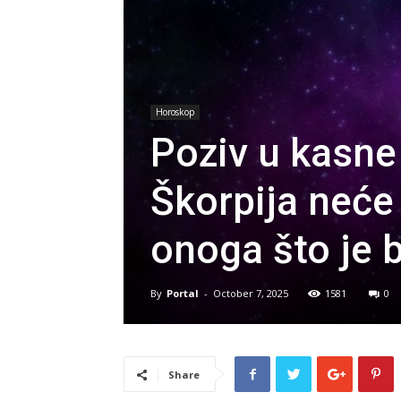
Horoskop
Poziv u kasne
Škorpija neć
onoga što je b
By
Portal
-
October 7, 2025
1581
0
Share