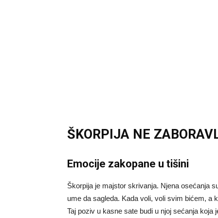
ŠKORPIJA NE ZABORAVL
Emocije zakopane u tišini
Škorpija je majstor skrivanja. Njena osećanja s
ume da sagleda. Kada voli, voli svim bićem, a kada
Taj poziv u kasne sate budi u njoj sećanja koja 