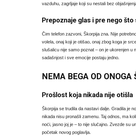
vazduhu, zagrljaje koji su nestali bez objašnjen
Prepoznaje glas i pre nego što 
Čim telefon zazvoni, Škorpija zna. Nije potrebno n
volela, onaj koji je otišao, onaj zbog koga je src
slušalicu nije samo poznat – on je ukorenjen u n
sadašnjost i sve emocije postaju jedno.
NEMA BEGA OD ONOGA 
Prošlost koja nikada nije otišla
Škorpija se trudila da nastavi dalje. Gradila je n
nikada nisu pronašli zamenu. Taj odnos, ma koliko
noći, jasno joj je – to nije slučajno. Zvezde s
početak novog poglavlja.