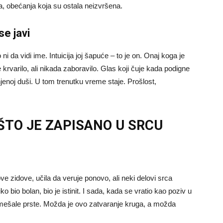
ja, obećanja koja su ostala neizvršena.
se javi
i da vidi ime. Intuicija joj šapuće – to je on. Onaj koga je
e krvarilo, ali nikada zaboravilo. Glas koji čuje kada podigne
jenoj duši. U tom trenutku vreme staje. Prošlost,
ŠTO JE ZAPISANO U SRCU
ove zidove, učila da veruje ponovo, ali neki delovi srca
 bio bolan, bio je istinit. I sada, kada se vratio kao poziv u
u umešale prste. Možda je ovo zatvaranje kruga, a možda