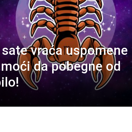
 sate vraća uspomene
e moći da pobegne od
ilo!