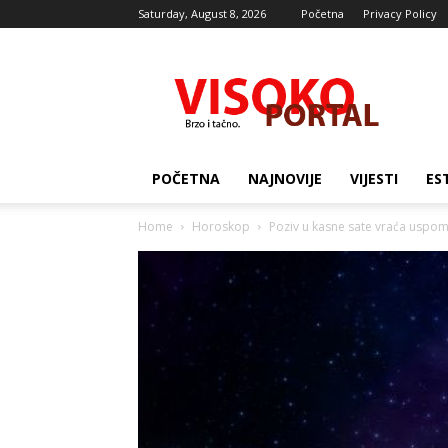
Saturday, August 8, 2026
Početna
Privacy Policy
Visocki
portal
POČETNA
NAJNOVIJE
VIJESTI
ES
Home
Horoskop
Poziv u kasne sate vraća uspom