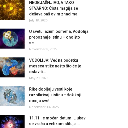
NEOBJAŠNJIVO, A TAKO
STVARNO: Čista magija se
dešava baš ovim znacima!
July 18, 2025
U svetu lažnih osmeha, Vodolija
prepoznaje istinu – ono što
se...
November 8, 2025
VODOLIJA: Već na početku
meseca stiže nešto što će je
ostaviti...
May 29, 2026
Ribe dobijaju vesti koje
razotkrivaju istinu – šok koji
menja sve!
December 13, 2025
11.11. je moćan datum: Ljubav
se vraća u velikom stilu, a...