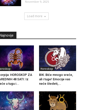
November 9, 2025
Load more
Najnovije
oroskop
Horoskop
orpija: HOROSKOP ZA
BIK: Biće mnogo sreće,
REDNIH 48 SATI: Iz
ali i tuge! Emocije vas
eće u tugu i...
neće štedeti,...