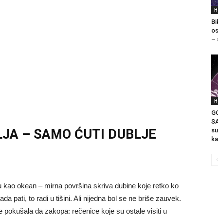
H
Bi
os
– 
H
G
SA
su
JA – SAMO ĆUTI DUBLJE
ka
u kao okean – mirna površina skriva dubine koje retko ko
 pati, to radi u tišini. Ali nijedna bol se ne briše zauvek.
je pokušala da zakopa: rečenice koje su ostale visiti u