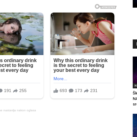
H
Šk
NA
sr
se nastavlja nakon oglasa