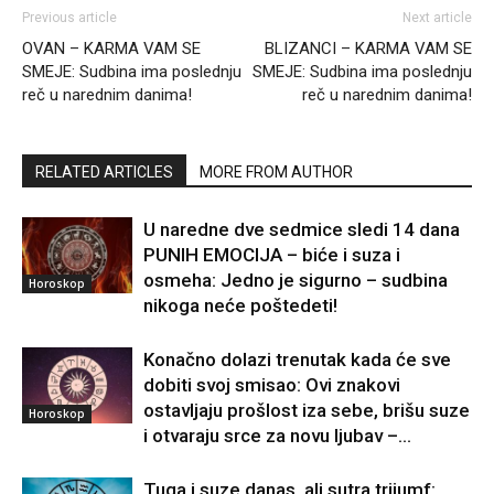
Previous article
Next article
OVAN – KARMA VAM SE
BLIZANCI – KARMA VAM SE
SMEJE: Sudbina ima poslednju
SMEJE: Sudbina ima poslednju
reč u narednim danima!
reč u narednim danima!
RELATED ARTICLES
MORE FROM AUTHOR
U naredne dve sedmice sledi 14 dana
PUNIH EMOCIJA – biće i suza i
osmeha: Jedno je sigurno – sudbina
Horoskop
nikoga neće poštedeti!
Konačno dolazi trenutak kada će sve
dobiti svoj smisao: Ovi znakovi
ostavljaju prošlost iza sebe, brišu suze
Horoskop
i otvaraju srce za novu ljubav –...
Tuga i suze danas, ali sutra trijumf: