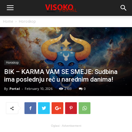
Home
Horoskop
Horoskop
BIK – KARMA VAM SE SMEJE: Sudbina
ima poslednju reč u narednim danima!
By
Portal
-
February 10, 2026
2103
0
Oglasi - Advertisement