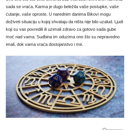
sada se vraća. Karma je dugo beležila vaše postupke, vaše
ćutanje, vaše oproste. U narednim danima Bikovi mogu
doživeti situaciju u kojoj shvataju da ništa nije bilo uzalud. Ljudi
koji su vas povredili ili uzimali zdravo za gotovo sada gube
moć nad vama. Sudbina im oduzima ono što su nepravedno
imali, dok vama vraća dostojanstvo i mir.