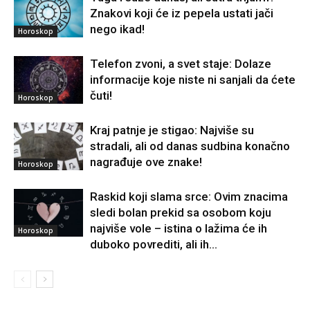
Znakovi koji će iz pepela ustati jači
nego ikad!
Horoskop
Telefon zvoni, a svet staje: Dolaze
informacije koje niste ni sanjali da ćete
čuti!
Horoskop
Kraj patnje je stigao: Najviše su
stradali, ali od danas sudbina konačno
nagrađuje ove znake!
Horoskop
Raskid koji slama srce: Ovim znacima
sledi bolan prekid sa osobom koju
najviše vole – istina o lažima će ih
Horoskop
duboko povrediti, ali ih...