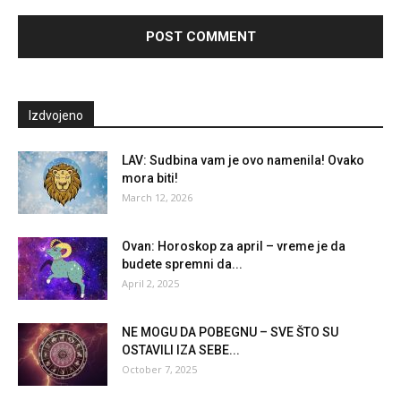
Izdvojeno
LAV: Sudbina vam je ovo namenila! Ovako
mora biti!
March 12, 2026
Ovan: Horoskop za april – vreme je da
budete spremni da...
April 2, 2025
NE MOGU DA POBEGNU – SVE ŠTO SU
OSTAVILI IZA SEBE...
October 7, 2025