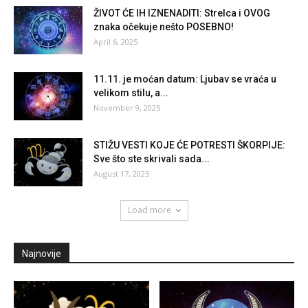
ŽIVOT ĆE IH IZNENADITI: Strelca i OVOG
znaka očekuje nešto POSEBNO!
April 6, 2025
11.11. je moćan datum: Ljubav se vraća u
velikom stilu, a...
November 9, 2025
STIŽU VESTI KOJE ĆE POTRESTI ŠKORPIJE:
Sve što ste skrivali sada...
August 17, 2025
Load more
Najnovije