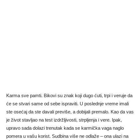
Karma sve pamti. Bikovi su znak koji dugo ćuti, trpi i veruje da
će se stvari same od sebe ispraviti. U poslednje vreme imali
ste osećaj da ste davali previše, a dobijali premalo. Kao da vas
je život stavljao na test izdržljivosti, strpljenja i vere. Ipak,
upravo sada dolazi trenutak kada se karmička vaga naglo
pomera u vašu korist. Sudbina više ne odlaže – ona ulazi na