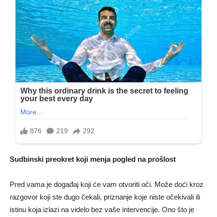
Sudbinski preokret koji menja pogled na prošlost
Pred vama je događaj koji će vam otvoriti oči. Može doći kroz
razgovor koji ste dugo čekali, priznanje koje niste očekivali ili
istinu koja izlazi na videlo bez vaše intervencije. Ono što je