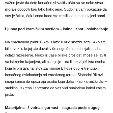
važno jeste da ćete konačno shvatiti zašto su se neke stvari
morale dogoditi baš tako kako jesu. Sudbina vam pokazuje da
vas je štitila, čak i onda kada ste mislili da ste ostavljeni sami.
Ljubav pod karmičkim svetlom – istina, izbor i oslobađanje
Na emotivnom planu Bikovi ulaze u vrlo snažnu fazu. Ako ste
bili u vezi u kojoj ste davali više nego što ste dobijali, sada
dolazi razrešenje. Neko iz vaše bliske prošlosti može se javiti
sa iskrenim kajanjem, ali pitanje je – da li ste vi još ista osoba
koja bi pristala na isto? Za mnoge Bikove ovo je trenutak
konačnog oslobađanja od emotivnog tereta. Slobodni Bikovi
imaju šansu da upoznaju osobu koja dolazi kao karmički dar –
stabilna, iskrena i spremna da vas vidi onakvima kakvi zaista
jeste.
Materijalna i životna sigurnost – nagrada posle dugog