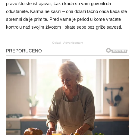
pravu što ste istrajavali, čak i kada su vam govorili da
odustanete. Karma ne kasni – ona dolazi tačno onda kada ste
spremni da je primite. Pred vama je period u kome vraćate
kontrolu nad svojim životom i birate sebe bez griže savesti.
Oglasi - Advertisement