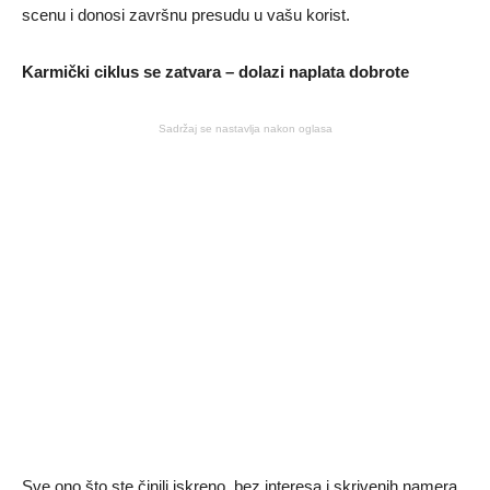
scenu i donosi završnu presudu u vašu korist.
Karmički ciklus se zatvara – dolazi naplata dobrote
Sadržaj se nastavlja nakon oglasa
Sve ono što ste činili iskreno, bez interesa i skrivenih namera,