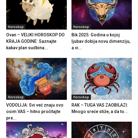
Horoskop
Horoskop
Ovan – VELIKI HOROSKOP DO
Bik 2025: Godina u kojoj
KRAJA GODINE: Saznajte
ljubav dobija novu dimenziju,
kakav plan sudbina...
a vi...
Horoskop
Horoskop
VODOLIJA: Svi već znaju ovo
RAK – TUGA VAS ZAOBILAZI:
osim VAS – hitno pročitajte
Mnogo sreće stiže, a da to...
pre...