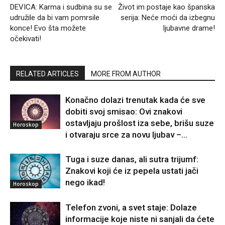
DEVICA: Karma i sudbina su se
Život im postaje kao španska
udružile da bi vam pomrsile
serija: Neće moći da izbegnu
konce! Evo šta možete
ljubavne drame!
očekivati!
RELATED ARTICLES
MORE FROM AUTHOR
Konačno dolazi trenutak kada će sve
dobiti svoj smisao: Ovi znakovi
ostavljaju prošlost iza sebe, brišu suze
Horoskop
i otvaraju srce za novu ljubav –...
Tuga i suze danas, ali sutra trijumf:
Znakovi koji će iz pepela ustati jači
nego ikad!
Horoskop
Telefon zvoni, a svet staje: Dolaze
informacije koje niste ni sanjali da ćete