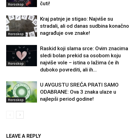
čuti!
Horoskop
Kraj patnje je stigao: Najviše su
stradali, ali od danas sudbina konačno
nagrađuje ove znake!
Horoskop
Raskid koji slama srce: Ovim znacima
sledi bolan prekid sa osobom koju
najviše vole – istina o lažima će ih
Horoskop
duboko povrediti, ali ih...
U AVGUSTU SREĆA PRATI SAMO
ODABRANE: Ova 3 znaka ulaze u
najlepši period godine!
Horoskop
LEAVE A REPLY