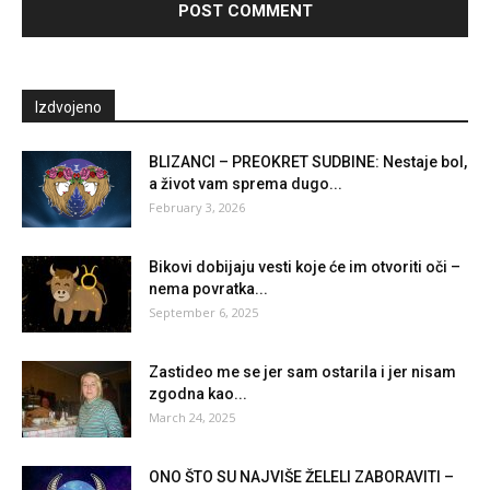
Izdvojeno
BLIZANCI – PREOKRET SUDBINE: Nestaje bol,
a život vam sprema dugo...
February 3, 2026
Bikovi dobijaju vesti koje će im otvoriti oči –
nema povratka...
September 6, 2025
Zastideo me se jer sam ostarila i jer nisam
zgodna kao...
March 24, 2025
ONO ŠTO SU NAJVIŠE ŽELELI ZABORAVITI –