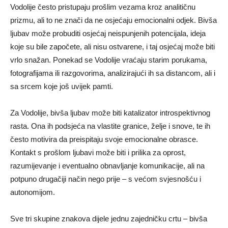
Vodolije često pristupaju prošlim vezama kroz analitičnu
prizmu, ali to ne znači da ne osjećaju emocionalni odjek. Bivša
ljubav može probuditi osjećaj neispunjenih potencijala, ideja
koje su bile započete, ali nisu ostvarene, i taj osjećaj može biti
vrlo snažan. Ponekad se Vodolije vraćaju starim porukama,
fotografijama ili razgovorima, analizirajući ih sa distancom, ali i
sa srcem koje još uvijek pamti.
Za Vodolije, bivša ljubav može biti katalizator introspektivnog
rasta. Ona ih podsjeća na vlastite granice, želje i snove, te ih
često motivira da preispitaju svoje emocionalne obrasce.
Kontakt s prošlom ljubavi može biti i prilika za oprost,
razumijevanje i eventualno obnavljanje komunikacije, ali na
potpuno drugačiji način nego prije – s većom svjesnošću i
autonomijom.
Sve tri skupine znakova dijele jednu zajedničku crtu – bivša