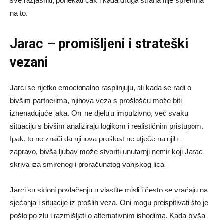
sve razjasniti, ponekad čak i kada druga strana nije spremna
na to.
Jarac – promišljeni i strateški
vezani
Jarci se rijetko emocionalno rasplinjuju, ali kada se radi o
bivšim partnerima, njihova veza s prošlošću može biti
iznenađujuće jaka. Oni ne djeluju impulzivno, već svaku
situaciju s bivšim analiziraju logikom i realističnim pristupom.
Ipak, to ne znači da njihova prošlost ne utječe na njih –
zapravo, bivša ljubav može stvoriti unutarnji nemir koji Jarac
skriva iza smirenog i proračunatog vanjskog lica.
Jarci su skloni povlačenju u vlastite misli i često se vraćaju na
sjećanja i situacije iz prošlih veza. Oni mogu preispitivati što je
pošlo po zlu i razmišljati o alternativnim ishodima. Kada bivša