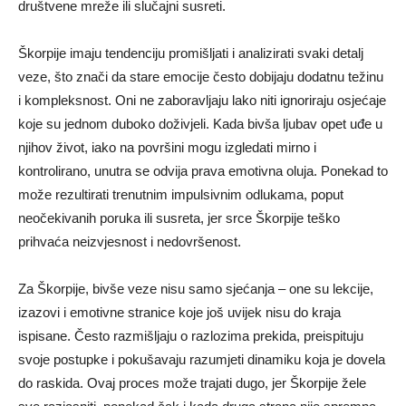
društvene mreže ili slučajni susreti.
Škorpije imaju tendenciju promišljati i analizirati svaki detalj
veze, što znači da stare emocije često dobijaju dodatnu težinu
i kompleksnost. Oni ne zaboravljaju lako niti ignoriraju osjećaje
koje su jednom duboko doživjeli. Kada bivša ljubav opet uđe u
njihov život, iako na površini mogu izgledati mirno i
kontrolirano, unutra se odvija prava emotivna oluja. Ponekad to
može rezultirati trenutnim impulsivnim odlukama, poput
neočekivanih poruka ili susreta, jer srce Škorpije teško
prihvaća neizvjesnost i nedovršenost.
Za Škorpije, bivše veze nisu samo sjećanja – one su lekcije,
izazovi i emotivne stranice koje još uvijek nisu do kraja
ispisane. Često razmišljaju o razlozima prekida, preispituju
svoje postupke i pokušavaju razumjeti dinamiku koja je dovela
do raskida. Ovaj proces može trajati dugo, jer Škorpije žele