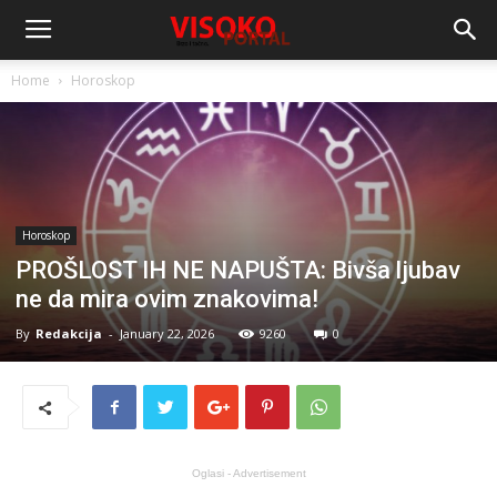
Home
Horoskop
Horoskop
PROŠLOST IH NE NAPUŠTA: Bivša ljubav
ne da mira ovim znakovima!
By
Redakcija
-
January 22, 2026
9260
0
Oglasi - Advertisement