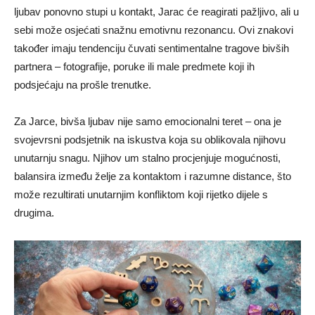
ljubav ponovno stupi u kontakt, Jarac će reagirati pažljivo, ali u
sebi može osjećati snažnu emotivnu rezonancu. Ovi znakovi
također imaju tendenciju čuvati sentimentalne tragove bivših
partnera – fotografije, poruke ili male predmete koji ih
podsjećaju na prošle trenutke.
Za Jarce, bivša ljubav nije samo emocionalni teret – ona je
svojevrsni podsjetnik na iskustva koja su oblikovala njihovu
unutarnju snagu. Njihov um stalno procjenjuje mogućnosti,
balansira između želje za kontaktom i razumne distance, što
može rezultirati unutarnjim konfliktom koji rijetko dijele s
drugima.