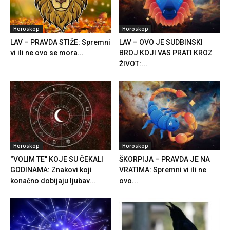
Horoskop
Horoskop
LAV – PRAVDA STIŽE: Spremni
LAV – OVO JE SUDBINSKI
vi ili ne ovo se mora...
BROJ KOJI VAS PRATI KROZ
ŽIVOT:...
Horoskop
Horoskop
“VOLIM TE” KOJE SU ČEKALI
ŠKORPIJA – PRAVDA JE NA
GODINAMA: Znakovi koji
VRATIMA: Spremni vi ili ne
konačno dobijaju ljubav...
ovo...