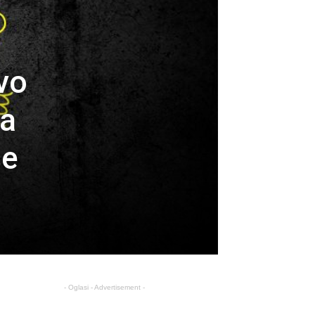
vo
na
se
!
- Oglasi - Advertisement -