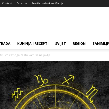
Kontakt
O nama
Pravila i uslovi korištenja
TRADA
KUHINJA I RECEPTI
SVIJET
REGION
ZANIMLJI
? Evo razloga zašto vam se ne javlja...