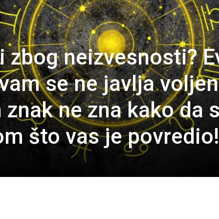
i zbog neizvesnosti? E
vam se ne javlja volje
 znak ne zna kako da 
om što vas je povredio