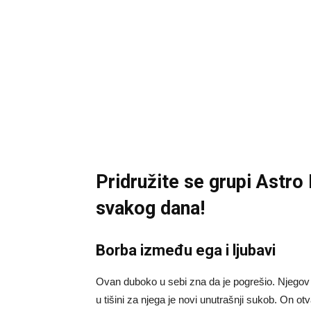
Pridružite se grupi
Astro
svakog dana!
Borba između ega i ljubavi
Ovan duboko u sebi zna da je pogrešio. Njegov e
u tišini za njega je novi unutrašnji sukob. On ot