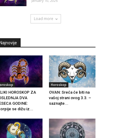
January 10, 2026
Load more
Najnovije
oroskop
Horoskop
ELIKI HOROSKOP ZA
OVAN: Sreća će biti na
OSLEDNJA DVA
vašoj strani ovog 3.3. –
ESECA GODINE:
saznajte...
orpije se dižu iz...