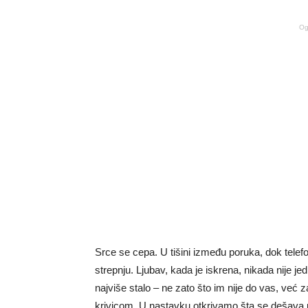
Og
Srce se cepa. U tišini između poruka, dok telefo
strepnju. Ljubav, kada je iskrena, nikada nije 
najviše stalo – ne zato što im nije do vas, već
krivicom. U nastavku otkrivamo šta se dešava u