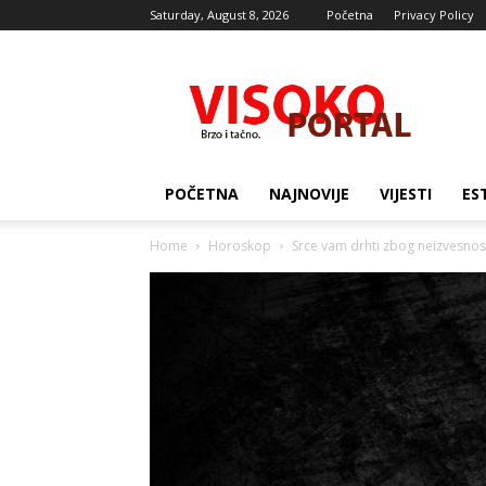
Saturday, August 8, 2026
Početna
Privacy Policy
Visocki
portal
POČETNA
NAJNOVIJE
VIJESTI
ES
Home
Horoskop
Srce vam drhti zbog neizvesnosti