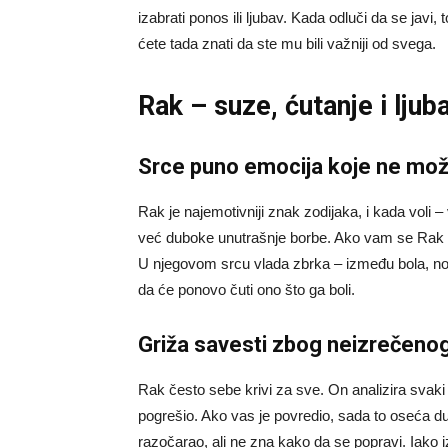
izabrati ponos ili ljubav. Kada odluči da se javi, t
ćete tada znati da ste mu bili važniji od svega.
Rak – suze, ćutanje i ljub
Srce puno emocija koje ne može
Rak je najemotivniji znak zodijaka, i kada voli –
već duboke unutrašnje borbe. Ako vam se Rak ne
U njegovom srcu vlada zbrka – između bola, nosta
da će ponovo čuti ono što ga boli.
Griža savesti zbog neizrečeno
Rak često sebe krivi za sve. On analizira svak
pogrešio. Ako vas je povredio, sada to oseća du
razočarao, ali ne zna kako da se popravi. Iako i