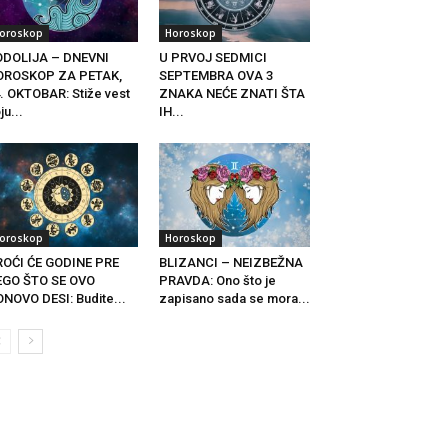
oroskop
Horoskop
ODOLIJA – DNEVNI
U PRVOJ SEDMICI
OROSKOP ZA PETAK,
SEPTEMBRA OVA 3
. OKTOBAR: Stiže vest
ZNAKA NEĆE ZNATI ŠTA
ju...
IH...
oroskop
Horoskop
OĆI ĆE GODINE PRE
BLIZANCI – NEIZBEŽNA
EGO ŠTO SE OVO
PRAVDA: Ono što je
NOVO DESI: Budite...
zapisano sada se mora...