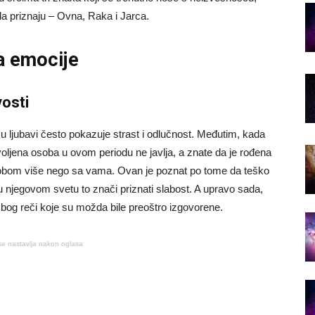
da priznaju – Ovna, Raka i Jarca.
a emocije
vosti
 ljubavi često pokazuje strast i odlučnost. Međutim, kada
oljena osoba u ovom periodu ne javlja, a znate da je rođena
sobom više nego sa vama. Ovan je poznat po tome da teško
 u njegovom svetu to znači priznati slabost. A upravo sada,
zbog reči koje su možda bile preoštro izgovorene.
se nastavlja nakon oglasa