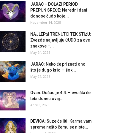
JARAC – DOLAZI PERIOD
PREPUN SREĆE: Naredni dani
donose čudo koje...
November 14, 2025
NAJLEPŠI TRENUTCI TEK STIŽU:
Zvezde najavljuju ČUDO za ove
znakove –...
May 24, 2025
JARAC: Neko će priznati ono
što je dugo krio — šok...
May 27, 2026
Ovan: Došao je 4.4. – evo šta će
tebi doneti ovaj...
April 3, 2025
DEVICA: Suze će liti! Karma vam
sprema nešto čemu se niste...