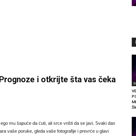
 Prognoze
i otkrijte šta vas čeka
H
V
P
M
Šk
go mu šapuće da ćuti, ali srce vrišti da se javi. Svaki dan
vara vaše poruke, gleda vaše fotografije i prevrće u glavi