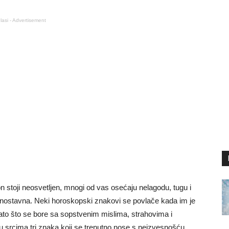
lasi - Advertisement
n stoji neosvetljen, mnogi od vas osećaju nelagodu, tugu i
jednostavna. Neki horoskopski znakovi se povlače kada im je
 zato što se bore sa sopstvenim mislima, strahovima i
 srcima tri znaka koji se trenutno nose s neizvesnošću,