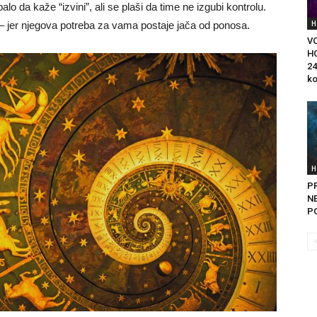
lo da kaže “izvini”, ali se plaši da time ne izgubi kontrolu.
H
– jer njegova potreba za vama postaje jača od ponosa.
V
H
24
ko
H
PR
N
PO