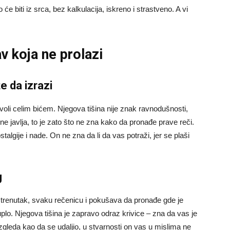
o će biti iz srca, bez kalkulacija, iskreno i strastveno. A vi
av koja ne prolazi
 da izrazi
 voli celim bićem. Njegova tišina nije znak ravnodušnosti,
 javlja, to je zato što ne zna kako da pronađe prave reči.
lgije i nade. On ne zna da li da vas potraži, jer se plaši
g
i trenutak, svaku rečenicu i pokušava da pronađe gde je
plo. Njegova tišina je zapravo odraz krivice – zna da vas je
zgleda kao da se udaljio, u stvarnosti on vas u mislima ne