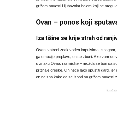
grižom savesti i ljubavnim bolom koji ne mogu 
Ovan – ponos koji sputav
Iza tišine se krije strah od ranji
Ovan, vatreni znak vođen impulsima i snagom, u
ga emocije preplave, on se zbuni. Ako vam se v
u znaku Ovna, razmislite – možda se bori sa 
priznaje greške. On neće lako spustiti gard, jer
on ne zna kako da se izbori sa grižom savesti 
Sadržaj 