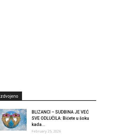
Izdvojeno
BLIZANCI – SUDBINA JE VEĆ
SVE ODLUČILA: Bićete u šoku
kada...
February 25, 2026