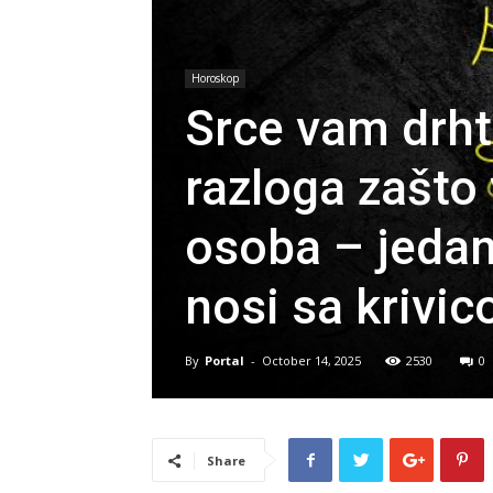
Horoskop
Srce vam drht
razloga zašto 
osoba – jedan
nosi sa krivic
By
Portal
-
October 14, 2025
2530
0
Share