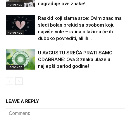
nagrađuje ove znake!
Horoskop
Raskid koji slama srce: Ovim znacima
sledi bolan prekid sa osobom koju
najviše vole – istina o lažima će ih
Horoskop
duboko povrediti, ali ih...
U AVGUSTU SREĆA PRATI SAMO
ODABRANE: Ova 3 znaka ulaze u
najlepši period godine!
Horoskop
LEAVE A REPLY