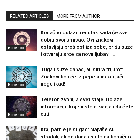
RELATED ARTICLES
MORE FROM AUTHOR
Konačno dolazi trenutak kada će sve
dobiti svoj smisao: Ovi znakovi
ostavljaju prošlost iza sebe, brišu suze
Horoskop
i otvaraju srce za novu ljubav –...
Tuga i suze danas, ali sutra trijumf:
Znakovi koji će iz pepela ustati jači
nego ikad!
Horoskop
Telefon zvoni, a svet staje: Dolaze
informacije koje niste ni sanjali da ćete
čuti!
Horoskop
Kraj patnje je stigao: Najviše su
stradali, ali od danas sudbina konačno