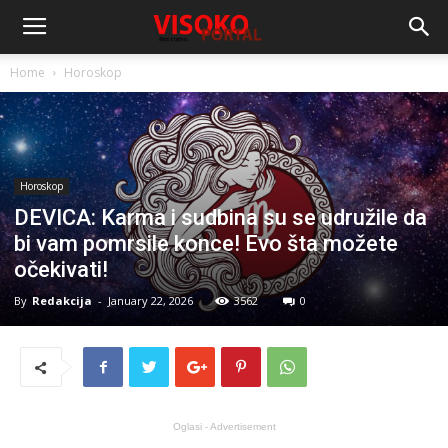
Home
Horoskop
Horoskop
DEVICA: Karma i sudbina su se udružile da
bi vam pomrsile konce! Evo šta možete
očekivati!
By
Redakcija
-
January 22, 2026
3562
0
Oglasi - Advertisement