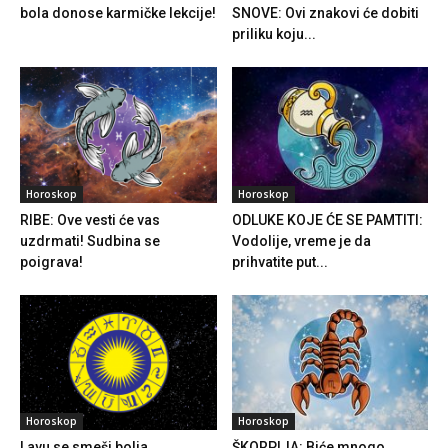
bola donose karmičke lekcije!
SNOVE: Ovi znakovi će dobiti
priliku koju...
Horoskop
Horoskop
RIBE: Ove vesti će vas
ODLUKE KOJE ĆE SE PAMTITI:
uzdrmati! Sudbina se
Vodolije, vreme je da
poigrava!
prihvatite put...
Horoskop
Horoskop
Lavu se smeši bolja
ŠKORPIJA: Biće mnogo