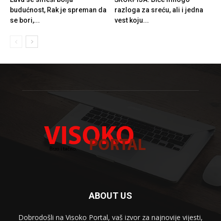
budućnost, Rak je spreman da
razloga za sreću, ali i jedna
se bori,...
vest koju...
ABOUT US
Dobrodošli na Visoko Portal, vaš izvor za najnovije vijesti,