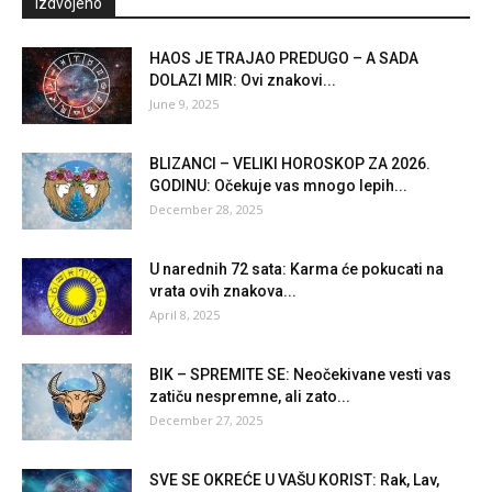
Izdvojeno
HAOS JE TRAJAO PREDUGO – A SADA
DOLAZI MIR: Ovi znakovi...
June 9, 2025
BLIZANCI – VELIKI HOROSKOP ZA 2026.
GODINU: Očekuje vas mnogo lepih...
December 28, 2025
U narednih 72 sata: Karma će pokucati na
vrata ovih znakova...
April 8, 2025
BIK – SPREMITE SE: Neočekivane vesti vas
zatiču nespremne, ali zato...
December 27, 2025
SVE SE OKREĆE U VAŠU KORIST: Rak, Lav,