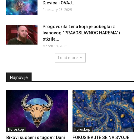
Djevica i OVAJ...
February 23, 2025
Progovorila žena koja je pobegla iz
Ivanovog “PRAVOSLAVNOG HAREMA” i
otkrila...
March 18, 2025
Load more
Najnovije
Horoskop
Horoskop
Bikovi suočeni s tugom: Dani
FOKUSIRAJTE SE NA SVOJE