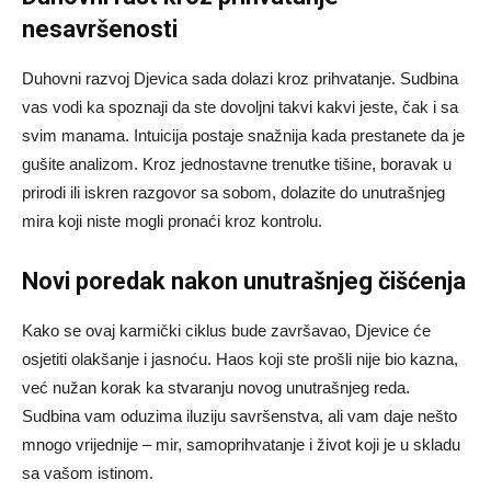
nesavršenosti
Duhovni razvoj Djevica sada dolazi kroz prihvatanje. Sudbina
vas vodi ka spoznaji da ste dovoljni takvi kakvi jeste, čak i sa
svim manama. Intuicija postaje snažnija kada prestanete da je
gušite analizom. Kroz jednostavne trenutke tišine, boravak u
prirodi ili iskren razgovor sa sobom, dolazite do unutrašnjeg
mira koji niste mogli pronaći kroz kontrolu.
Novi poredak nakon unutrašnjeg čišćenja
Kako se ovaj karmički ciklus bude završavao, Djevice će
osjetiti olakšanje i jasnoću. Haos koji ste prošli nije bio kazna,
već nužan korak ka stvaranju novog unutrašnjeg reda.
Sudbina vam oduzima iluziju savršenstva, ali vam daje nešto
mnogo vrijednije – mir, samoprihvatanje i život koji je u skladu
sa vašom istinom.