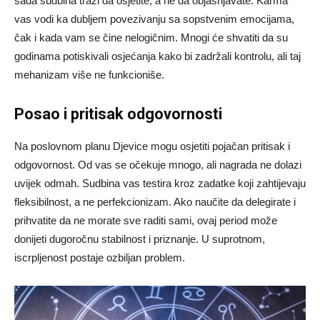
sada sudbina traži da osjetite, a ne da objašnjavate. Karma
vas vodi ka dubljem povezivanju sa sopstvenim emocijama,
čak i kada vam se čine nelogičnim. Mnogi će shvatiti da su
godinama potiskivali osjećanja kako bi zadržali kontrolu, ali taj
mehanizam više ne funkcioniše.
Posao i pritisak odgovornosti
Na poslovnom planu Djevice mogu osjetiti pojačan pritisak i
odgovornost. Od vas se očekuje mnogo, ali nagrada ne dolazi
uvijek odmah. Sudbina vas testira kroz zadatke koji zahtijevaju
fleksibilnost, a ne perfekcionizam. Ako naučite da delegirate i
prihvatite da ne morate sve raditi sami, ovaj period može
donijeti dugoročnu stabilnost i priznanje. U suprotnom,
iscrpljenost postaje ozbiljan problem.