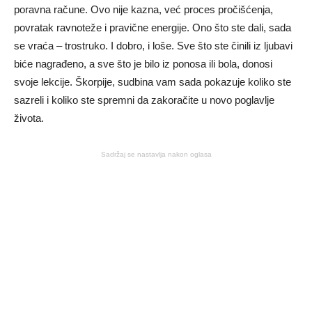
poravna račune. Ovo nije kazna, već proces pročišćenja,
povratak ravnoteže i pravične energije. Ono što ste dali, sada
se vraća – trostruko. I dobro, i loše. Sve što ste činili iz ljubavi
biće nagrađeno, a sve što je bilo iz ponosa ili bola, donosi
svoje lekcije. Škorpije, sudbina vam sada pokazuje koliko ste
sazreli i koliko ste spremni da zakoračite u novo poglavlje
života.
Sadržaj se nastavlja nakon oglasa