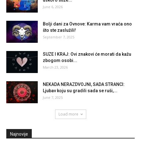
uskoro stiže...
June 6, 2026
Bolji dani za Ovnove: Karma vam vraća ono
što ste zaslužili!
September 7, 2025
SUZE I KRAJ: Ovi znakovi će morati da kažu
zbogom osobi...
March 23, 2026
NEKADA NERAZDVOJNI, SADA STRANCI:
Ljubav koju su gradili sada se ruši,...
June 7, 2025
Load more
Najnovije