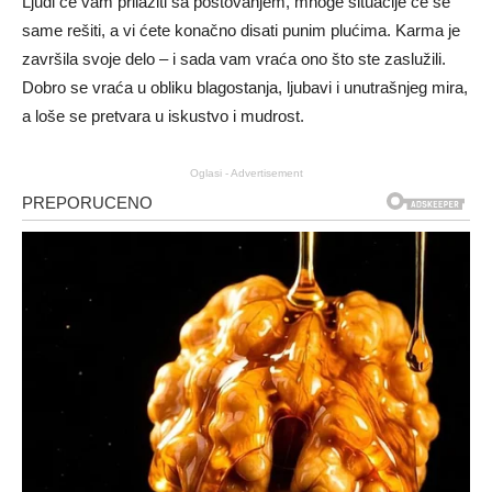
Ljudi će vam prilaziti sa poštovanjem, mnoge situacije će se
same rešiti, a vi ćete konačno disati punim plućima. Karma je
završila svoje delo – i sada vam vraća ono što ste zaslužili.
Dobro se vraća u obliku blagostanja, ljubavi i unutrašnjeg mira,
a loše se pretvara u iskustvo i mudrost.
Oglasi - Advertisement