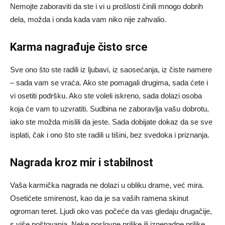
Nemojte zaboraviti da ste i vi u prošlosti činili mnogo dobrih
dela, možda i onda kada vam niko nije zahvalio.
Karma nagrađuje čisto srce
Sve ono što ste radili iz ljubavi, iz saosećanja, iz čiste namere
– sada vam se vraća. Ako ste pomagali drugima, sada ćete i
vi osetiti podršku. Ako ste voleli iskreno, sada dolazi osoba
koja će vam to uzvratiti. Sudbina ne zaboravlja vašu dobrotu,
iako ste možda mislili da jeste. Sada dobijate dokaz da se sve
isplati, čak i ono što ste radili u tišini, bez svedoka i priznanja.
Nagrada kroz mir i stabilnost
Vaša karmička nagrada ne dolazi u obliku drame, već mira.
Osetićete smirenost, kao da je sa vaših ramena skinut
ogroman teret. Ljudi oko vas počeće da vas gledaju drugačije,
s više poštovanja. Neke poslovne prilike ili iznenadne prilike