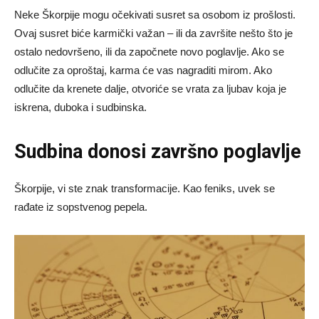
Neke Škorpije mogu očekivati susret sa osobom iz prošlosti.
Ovaj susret biće karmički važan – ili da završite nešto što je
ostalo nedovršeno, ili da započnete novo poglavlje. Ako se
odlučite za oproštaj, karma će vas nagraditi mirom. Ako
odlučite da krenete dalje, otvoriće se vrata za ljubav koja je
iskrena, duboka i sudbinska.
Sudbina donosi završno poglavlje
Škorpije, vi ste znak transformacije. Kao feniks, uvek se
rađate iz sopstvenog pepela.