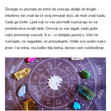
Škorpije su poznate po tome da osećaju dublje od drugih.
Intuitivno ste znali da će ovaj trenutak doći, ali niste znali kada.
Sada ga živite. Ljudi koji su vas povredili suočavaju se sa
posledicama svojih dela. Oni koji su vas lagali, sada gube
vaše poverenje zauvek. A vi – vi dobijate jasnoću. Više ne
sumnjate, ne nagađate, ne preispitujete. Vidite sve onako kako
jeste. I ta istina, ma koliko bila bolna, donosi vam oslobođenje.