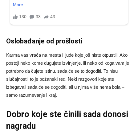
Oslobađanje od prošlosti
Karma vas vraća na mesta i ljude koje još niste otpustili. Ako
postoji neko kome dugujete izvinjenje, ili neko od koga vam je
potrebno da čujete istinu, sada će se to dogoditi. To nisu
slučajnosti, to je božanski red. Neki razgovori koje ste
izbegavali sada će se dogoditi, ali u njima više nema bola –
samo razumevanje i kraj.
Dobro koje ste činili sada donosi
nagradu