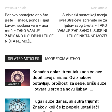
Previous article
Next article
Ponovo postajete ono što
Sudbinski susret koji menja
jeste – snaga, ponos i sjaj!
sve! Strelčevi, spremite se za
Lavovi, sudbina vam vraća
ljubav svog života – TAKO
moć – TAKO VAM JE
VAM JE ZAPISANO U SUDBINI
ZAPISANO U SUDBINI I TU SE
I TU SE NIŠTA NE MOŽE!
NIŠTA NE MOŽE!
RELATED ARTICLES
MORE FROM AUTHOR
Konačno dolazi trenutak kada će sve
dobiti svoj smisao: Ovi znakovi
ostavljaju prošlost iza sebe, brišu suze
Horoskop
i otvaraju srce za novu ljubav –...
Tuga i suze danas, ali sutra trijumf:
Znakovi koji će iz pepela ustati jači