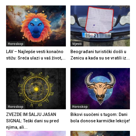
Horoskop
Vijesti
LAV – Najlepše vesti konačno
Beograđani turistički došli u
stižu: Sreća ulazi u vaš život,...
Zenicu a kada su se vratili iz...
Horoskop
Horoskop
ZVEZDE IM ŠALJU JASAN
Bikovi suočeni s tugom: Dani
SIGNAL: Teški dani su pred
bola donose karmičke lekcije!
njima, ali...