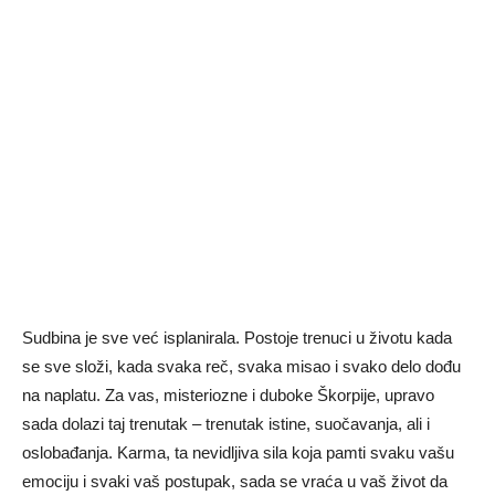
Sudbina je sve već isplanirala. Postoje trenuci u životu kada
se sve složi, kada svaka reč, svaka misao i svako delo dođu
na naplatu. Za vas, misteriozne i duboke Škorpije, upravo
sada dolazi taj trenutak – trenutak istine, suočavanja, ali i
oslobađanja. Karma, ta nevidljiva sila koja pamti svaku vašu
emociju i svaki vaš postupak, sada se vraća u vaš život da