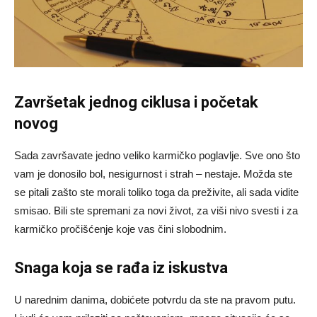
Završetak jednog ciklusa i početak
novog
Sada završavate jedno veliko karmičko poglavlje. Sve ono što
vam je donosilo bol, nesigurnost i strah – nestaje. Možda ste
se pitali zašto ste morali toliko toga da preživite, ali sada vidite
smisao. Bili ste spremani za novi život, za viši nivo svesti i za
karmičko pročišćenje koje vas čini slobodnim.
Snaga koja se rađa iz iskustva
U narednim danima, dobićete potvrdu da ste na pravom putu.