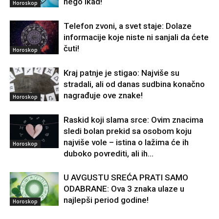
nego ikad!
Horoskop
Telefon zvoni, a svet staje: Dolaze
informacije koje niste ni sanjali da ćete
čuti!
Horoskop
Kraj patnje je stigao: Najviše su
stradali, ali od danas sudbina konačno
nagrađuje ove znake!
Horoskop
Raskid koji slama srce: Ovim znacima
sledi bolan prekid sa osobom koju
najviše vole – istina o lažima će ih
Horoskop
duboko povrediti, ali ih...
U AVGUSTU SREĆA PRATI SAMO
ODABRANE: Ova 3 znaka ulaze u
najlepši period godine!
Horoskop