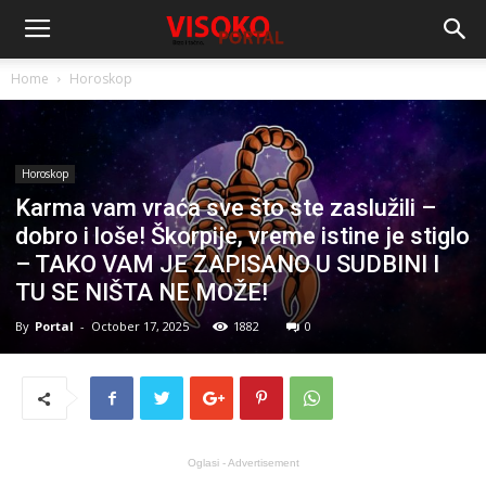
Home
Horoskop
Horoskop
Karma vam vraća sve što ste zaslužili –
dobro i loše! Škorpije, vreme istine je stiglo
– TAKO VAM JE ZAPISANO U SUDBINI I
TU SE NIŠTA NE MOŽE!
By
Portal
-
October 17, 2025
1882
0
Oglasi - Advertisement