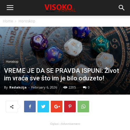
Home
Horoskop
Horoskop
VREME JE DA SE PRAVDA ISPUNI: Život
im vraća sve što im je bilo oduzeto!
By
Redakcija
-
February 6, 2026
2205
0
Oglasi - Advertisement