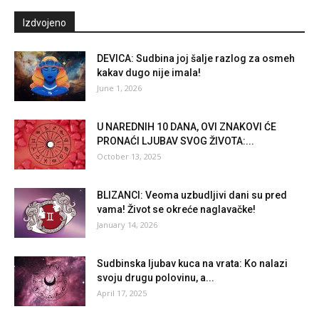
Izdvojeno
DEVICA: Sudbina joj šalje razlog za osmeh
kakav dugo nije imala!
June 1, 2026
U NAREDNIH 10 DANA, OVI ZNAKOVI ĆE
PRONAĆI LJUBAV SVOG ŽIVOTA:...
October 13, 2025
BLIZANCI: Veoma uzbudljivi dani su pred
vama! Život se okreće naglavačke!
January 14, 2026
Sudbinska ljubav kuca na vrata: Ko nalazi
svoju drugu polovinu, a...
April 17, 2025