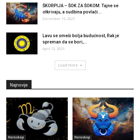
ŠKORPIJA – ŠOK ZA ŠOKOM: Tajne se
otkrivaju, a sudbina povlači...
December 15, 2025
Lavu se smeši bolja budućnost, Rak je
spreman da se bori,...
April 12, 2025
Load more
Najnovije
Horoskop
Horoskop