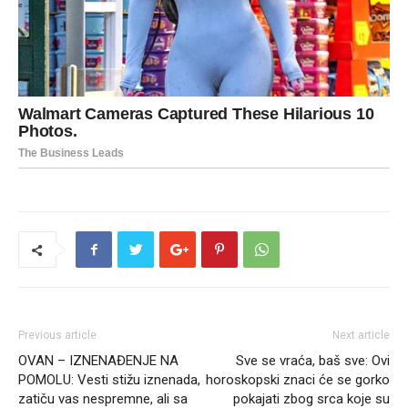
Previous article
Next article
OVAN – IZNENAĐENJE NA
Sve se vraća, baš sve: Ovi
POMOLU: Vesti stižu iznenada,
horoskopski znaci će se gorko
zatiču vas nespremne, ali sa
pokajati zbog srca koje su