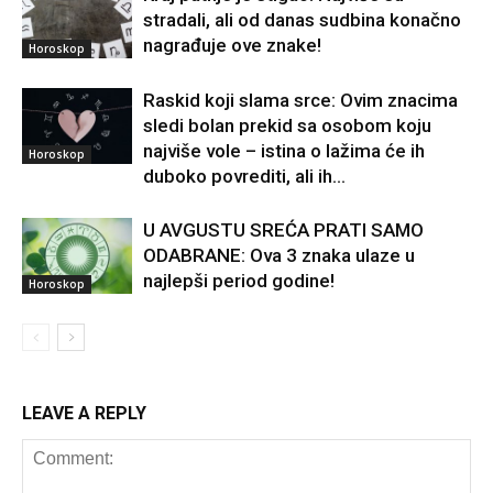
stradali, ali od danas sudbina konačno
nagrađuje ove znake!
Horoskop
Raskid koji slama srce: Ovim znacima
sledi bolan prekid sa osobom koju
najviše vole – istina o lažima će ih
Horoskop
duboko povrediti, ali ih...
U AVGUSTU SREĆA PRATI SAMO
ODABRANE: Ova 3 znaka ulaze u
najlepši period godine!
Horoskop
LEAVE A REPLY