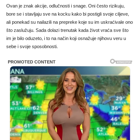
Ovan je znak akcije, odlučnosti i snage. Oni često rizikuju,
bore se i stavljaju sve na kocku kako bi postigli svoje ciljeve,
ali ponekad su nailazili na prepreke koje su im uskraćivale ono
što zaslužuju. Sada dolazi trenutak kada život vraća sve što
im je bilo oduzeto, i to na način koji osnažuje njihovu veru u
sebe i svoje sposobnosti.