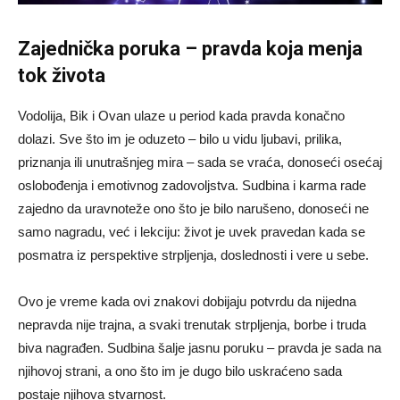
Zajednička poruka – pravda koja menja
tok života
Vodolija, Bik i Ovan ulaze u period kada pravda konačno
dolazi. Sve što im je oduzeto – bilo u vidu ljubavi, prilika,
priznanja ili unutrašnjeg mira – sada se vraća, donoseći osećaj
oslobođenja i emotivnog zadovoljstva. Sudbina i karma rade
zajedno da uravnoteže ono što je bilo narušeno, donoseći ne
samo nagradu, već i lekciju: život je uvek pravedan kada se
posmatra iz perspektive strpljenja, doslednosti i vere u sebe.
Ovo je vreme kada ovi znakovi dobijaju potvrdu da nijedna
nepravda nije trajna, a svaki trenutak strpljenja, borbe i truda
biva nagrađen. Sudbina šalje jasnu poruku – pravda je sada na
njihovoj strani, a ono što im je dugo bilo uskraćeno sada
postaje njihova stvarnost.