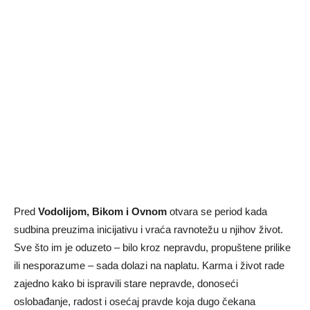
Pred
Vodolijom, Bikom i Ovnom
otvara se period kada
sudbina preuzima inicijativu i vraća ravnotežu u njihov život.
Sve što im je oduzeto – bilo kroz nepravdu, propuštene prilike
ili nesporazume – sada dolazi na naplatu. Karma i život rade
zajedno kako bi ispravili stare nepravde, donoseći
oslobađanje, radost i osećaj pravde koja dugo čekana