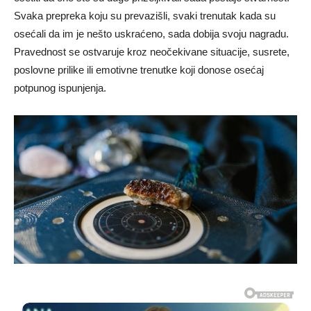
Svaka prepreka koju su prevazišli, svaki trenutak kada su
osećali da im je nešto uskraćeno, sada dobija svoju nagradu.
Pravednost se ostvaruje kroz neočekivane situacije, susrete,
poslovne prilike ili emotivne trenutke koji donose osećaj
potpunog ispunjenja.