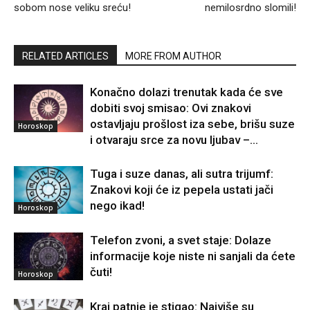
sobom nose veliku sreću!
nemilosrdno slomili!
RELATED ARTICLES
MORE FROM AUTHOR
Konačno dolazi trenutak kada će sve
dobiti svoj smisao: Ovi znakovi
ostavljaju prošlost iza sebe, brišu suze
Horoskop
i otvaraju srce za novu ljubav –...
Tuga i suze danas, ali sutra trijumf:
Znakovi koji će iz pepela ustati jači
nego ikad!
Horoskop
Telefon zvoni, a svet staje: Dolaze
informacije koje niste ni sanjali da ćete
čuti!
Horoskop
Kraj patnje je stigao: Najviše su