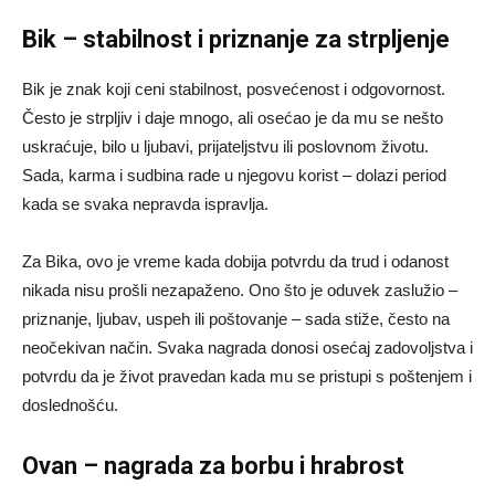
Bik – stabilnost i priznanje za strpljenje
Bik je znak koji ceni stabilnost, posvećenost i odgovornost.
Često je strpljiv i daje mnogo, ali osećao je da mu se nešto
uskraćuje, bilo u ljubavi, prijateljstvu ili poslovnom životu.
Sada, karma i sudbina rade u njegovu korist – dolazi period
kada se svaka nepravda ispravlja.
Za Bika, ovo je vreme kada dobija potvrdu da trud i odanost
nikada nisu prošli nezapaženo. Ono što je oduvek zaslužio –
priznanje, ljubav, uspeh ili poštovanje – sada stiže, često na
neočekivan način. Svaka nagrada donosi osećaj zadovoljstva i
potvrdu da je život pravedan kada mu se pristupi s poštenjem i
doslednošću.
Ovan – nagrada za borbu i hrabrost