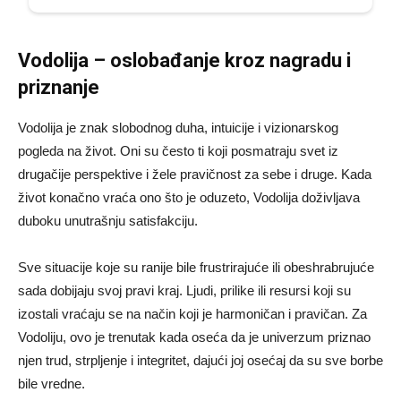
Vodolija – oslobađanje kroz nagradu i
priznanje
Vodolija je znak slobodnog duha, intuicije i vizionarskog
pogleda na život. Oni su često ti koji posmatraju svet iz
drugačije perspektive i žele pravičnost za sebe i druge. Kada
život konačno vraća ono što je oduzeto, Vodolija doživljava
duboku unutrašnju satisfakciju.
Sve situacije koje su ranije bile frustrirajuće ili obeshrabrujuće
sada dobijaju svoj pravi kraj. Ljudi, prilike ili resursi koji su
izostali vraćaju se na način koji je harmoničan i pravičan. Za
Vodoliju, ovo je trenutak kada oseća da je univerzum priznao
njen trud, strpljenje i integritet, dajući joj osećaj da su sve borbe
bile vredne.