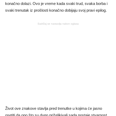
konačno dolazi. Ovo je vreme kada svaki trud, svaka borba i
svaki trenutak iz prošlosti konačno dobijaju svoj pravi epilog.
Sadržaj se nastavlja nakon oglasa
Život ove znakove stavlja pred trenutke u kojima će jasno
osetiti da ono što su dugo priželjkivali sada postaje stvarnost.