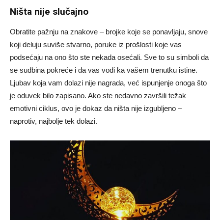
Ništa nije slučajno
Obratite pažnju na znakove – brojke koje se ponavljaju, snove
koji deluju suviše stvarno, poruke iz prošlosti koje vas
podsećaju na ono što ste nekada osećali. Sve to su simboli da
se sudbina pokreće i da vas vodi ka vašem trenutku istine.
Ljubav koja vam dolazi nije nagrada, već ispunjenje onoga što
je oduvek bilo zapisano. Ako ste nedavno završili težak
emotivni ciklus, ovo je dokaz da ništa nije izgubljeno –
naprotiv, najbolje tek dolazi.