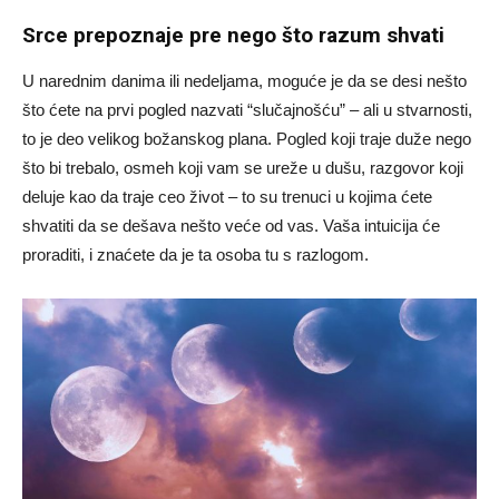
Srce prepoznaje pre nego što razum shvati
U narednim danima ili nedeljama, moguće je da se desi nešto
što ćete na prvi pogled nazvati “slučajnošću” – ali u stvarnosti,
to je deo velikog božanskog plana. Pogled koji traje duže nego
što bi trebalo, osmeh koji vam se ureže u dušu, razgovor koji
deluje kao da traje ceo život – to su trenuci u kojima ćete
shvatiti da se dešava nešto veće od vas. Vaša intuicija će
proraditi, i znaćete da je ta osoba tu s razlogom.