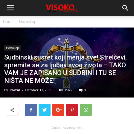
Home
Horoskop
Horoskop
Sudbinski susret koji menja sve! Strelčevi,
spremite se za ljubav svog života – TAKO
VAM JE ZAPISANO U SUDBINI I TU SE
NIŠTA NE MOŽE!
By
Portal
-
October 17, 2025
1565
0
Oglasi - Advertisement