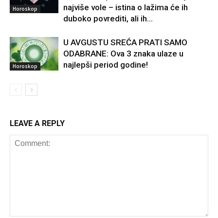
najviše vole – istina o lažima će ih
Horoskop
duboko povrediti, ali ih...
U AVGUSTU SREĆA PRATI SAMO
ODABRANE: Ova 3 znaka ulaze u
najlepši period godine!
Horoskop
LEAVE A REPLY