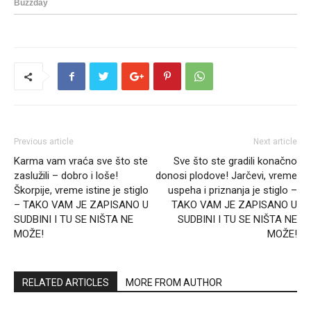
Previous article
Next article
Karma vam vraća sve što ste
Sve što ste gradili konačno
zaslužili – dobro i loše!
donosi plodove! Jarčevi, vreme
Škorpije, vreme istine je stiglo
uspeha i priznanja je stiglo –
– TAKO VAM JE ZAPISANO U
TAKO VAM JE ZAPISANO U
SUDBINI I TU SE NIŠTA NE
SUDBINI I TU SE NIŠTA NE
MOŽE!
MOŽE!
RELATED ARTICLES
MORE FROM AUTHOR