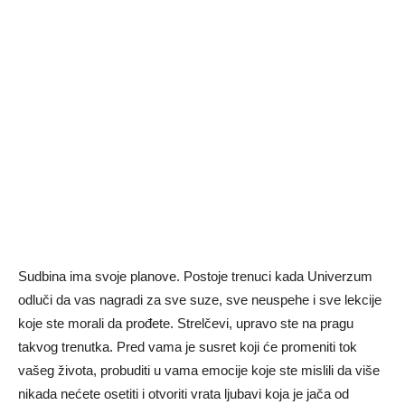
Sudbina ima svoje planove. Postoje trenuci kada Univerzum
odluči da vas nagradi za sve suze, sve neuspehe i sve lekcije
koje ste morali da prođete. Strelčevi, upravo ste na pragu
takvog trenutka. Pred vama je susret koji će promeniti tok
vašeg života, probuditi u vama emocije koje ste mislili da više
nikada nećete osetiti i otvoriti vrata ljubavi koja je jača od