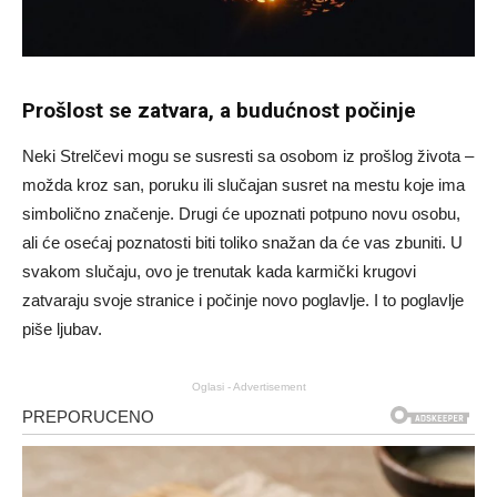
Prošlost se zatvara, a budućnost počinje
Neki Strelčevi mogu se susresti sa osobom iz prošlog života –
možda kroz san, poruku ili slučajan susret na mestu koje ima
simbolično značenje. Drugi će upoznati potpuno novu osobu,
ali će osećaj poznatosti biti toliko snažan da će vas zbuniti. U
svakom slučaju, ovo je trenutak kada karmički krugovi
zatvaraju svoje stranice i počinje novo poglavlje. I to poglavlje
piše ljubav.
Oglasi - Advertisement