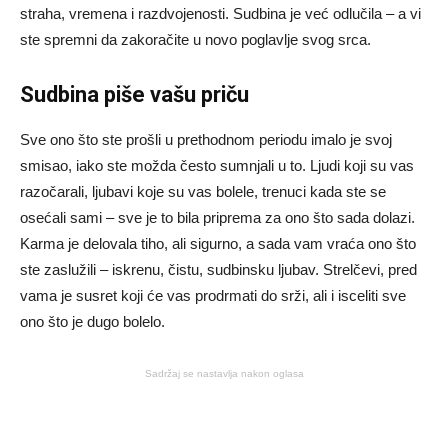
straha, vremena i razdvojenosti. Sudbina je već odlučila – a vi
ste spremni da zakoračite u novo poglavlje svog srca.
Sudbina piše vašu priču
Sve ono što ste prošli u prethodnom periodu imalo je svoj
smisao, iako ste možda često sumnjali u to. Ljudi koji su vas
razočarali, ljubavi koje su vas bolele, trenuci kada ste se
osećali sami – sve je to bila priprema za ono što sada dolazi.
Karma je delovala tiho, ali sigurno, a sada vam vraća ono što
ste zaslužili – iskrenu, čistu, sudbinsku ljubav. Strelčevi, pred
vama je susret koji će vas prodrmati do srži, ali i isceliti sve
ono što je dugo bolelo.
Sadržaj se nastavlja nakon oglasa