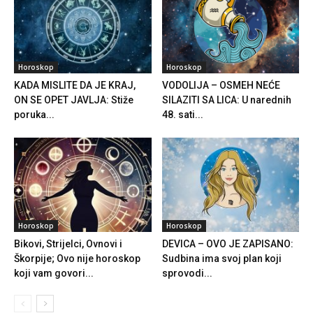
Horoskop
Horoskop
KADA MISLITE DA JE KRAJ,
VODOLIJA – OSMEH NEĆE
ON SE OPET JAVLJA: Stiže
SILAZITI SA LICA: U narednih
poruka...
48. sati...
Horoskop
Horoskop
Bikovi, Strijelci, Ovnovi i
DEVICA – OVO JE ZAPISANO:
Škorpije; Ovo nije horoskop
Sudbina ima svoj plan koji
koji vam govori...
sprovodi...