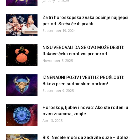
January 12, 2026
Za tri horoskopska znaka počinje najljepši
period: Sreća će ih pratiti...
September 19, 2024
NISU VEROVALI DA SE OVO MOŽE DESITI:
Rakove čeka emotivni preporod...
November 5, 2025
IZNENADNI POZIV I VESTI IZ PROŠLOSTI:
Bikovi pred sudbinskim obrtom!
September 9, 2025
Horoskop, ljubav i novac: Ako ste rođeni u
ovim znacima, znajte...
April 3, 2025
BIK: Nećete moći da zadržite suze – dolazi