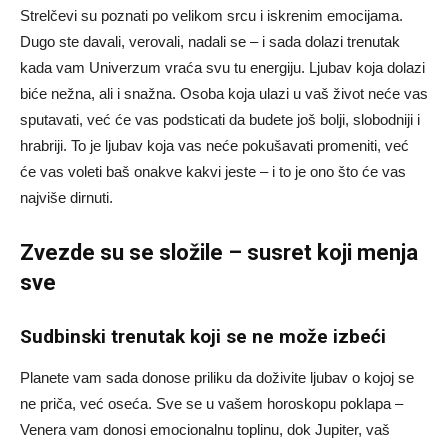
Strelčevi su poznati po velikom srcu i iskrenim emocijama.
Dugo ste davali, verovali, nadali se – i sada dolazi trenutak
kada vam Univerzum vraća svu tu energiju. Ljubav koja dolazi
biće nežna, ali i snažna. Osoba koja ulazi u vaš život neće vas
sputavati, već će vas podsticati da budete još bolji, slobodniji i
hrabriji. To je ljubav koja vas neće pokušavati promeniti, već
će vas voleti baš onakve kakvi jeste – i to je ono što će vas
najviše dirnuti.
Zvezde su se složile – susret koji menja
sve
Sudbinski trenutak koji se ne može izbeći
Planete vam sada donose priliku da doživite ljubav o kojoj se
ne priča, već oseća. Sve se u vašem horoskopu poklapa –
Venera vam donosi emocionalnu toplinu, dok Jupiter, vaš