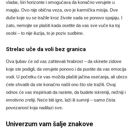
vladar, širi horizonte i omogućava da konačno verujete u
magiju. Ovo nije obična veza, ovo je karmička misija. Dve
duše koje su se tražile kroz živote sada se ponovo spajaju. I
zato, nemojte se plašiti kada osetite da vas sve vuče ka toj
osobi – to nije iluzija, to je poziv sudbine.
Strelac uče da voli bez granica
Ova ljubav će od vas zahtevati hrabrost – da skinete zidove
koje ste podigli, da verujete ponovo i da pustite da vas emocija
vodi. U početku će vas možda plašiti jačina osećanja, ali ubrzo
ćete shvatiti da ste konačno našli ono što ste tražili. Ovaj
odnos će vas inspirisati da rastete, da budete iskreniji, nežniji i
emotivno zreliji. Neće biti igre, laži ili sumnji – samo čista
povezanost koja nadilazi sve.
Univerzum vam šalje znakove