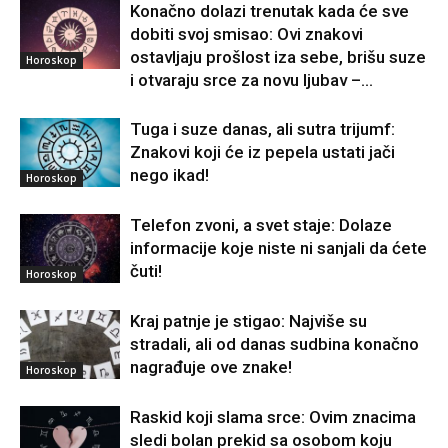
Konačno dolazi trenutak kada će sve
dobiti svoj smisao: Ovi znakovi
ostavljaju prošlost iza sebe, brišu suze
Horoskop
i otvaraju srce za novu ljubav –...
Tuga i suze danas, ali sutra trijumf:
Znakovi koji će iz pepela ustati jači
nego ikad!
Horoskop
Telefon zvoni, a svet staje: Dolaze
informacije koje niste ni sanjali da ćete
čuti!
Horoskop
Kraj patnje je stigao: Najviše su
stradali, ali od danas sudbina konačno
nagrađuje ove znake!
Horoskop
Raskid koji slama srce: Ovim znacima
sledi bolan prekid sa osobom koju