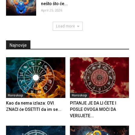
nešto što će...
April 25, 2026
Load more
Najnovije
Horoskop
Horoskop
Kao da nema izlaza: OVI
PITANJE JE DA LI ĆETE I
ZNACI će OSETITI da im se...
POSLE OVOGA MOĆI DA
VERUJETE...