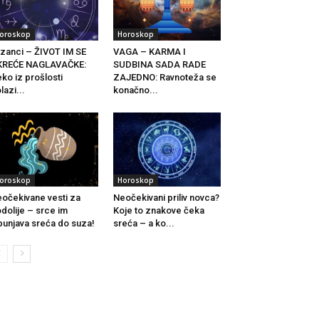
oroskop
Horoskop
izanci – ŽIVOT IM SE
VAGA – KARMA I
KREĆE NAGLAVAČKE:
SUDBINA SADA RADE
ko iz prošlosti
ZAJEDNO: Ravnoteža se
lazi...
konačno...
oroskop
Horoskop
očekivane vesti za
Neočekivani priliv novca?
dolije – srce im
Koje to znakove čeka
punjava sreća do suza!
sreća – a ko...