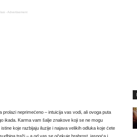
lasi - Advertisement
a prolazi neprimećeno – intuicija vas vodi, ali ovoga puta
ego ikada. Karma vam šalje znakove koji se ne mogu
istine koje razbijaju iluzije i najava velikih odluka koje ćete
udbina traži – a od vas se očekuje hrabrost, jasnoća i