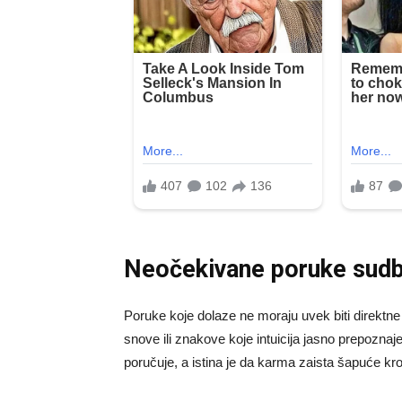
Neočekivane poruke sudb
Poruke koje dolaze ne moraju uvek biti direktne 
snove ili znakove koje intuicija jasno prepoznaj
poručuje, a istina je da karma zaista šapuće kr