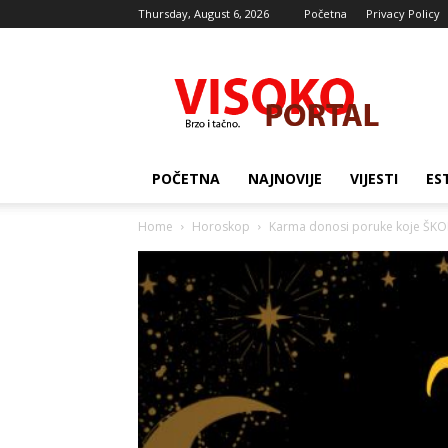
Thursday, August 6, 2026
Početna
Privacy Policy
Visocki
portal
POČETNA
NAJNOVIJE
VIJESTI
ES
Home
Horoskop
Karma donosi poruke koje ŠKORP