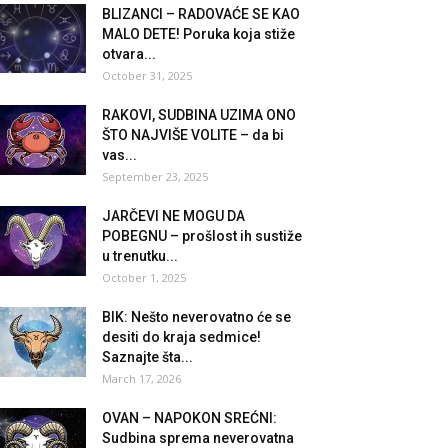
BLIZANCI – RADOVAĆE SE KAO
MALO DETE! Poruka koja stiže
otvara...
October 31, 2025
RAKOVI, SUDBINA UZIMA ONO
ŠTO NAJVIŠE VOLITE – da bi
vas...
September 23, 2025
JARČEVI NE MOGU DA
POBEGNU – prošlost ih sustiže
u trenutku...
October 1, 2025
BIK: Nešto neverovatno će se
desiti do kraja sedmice!
Saznajte šta...
March 17, 2026
OVAN – NAPOKON SREĆNI:
Sudbina sprema neverovatna