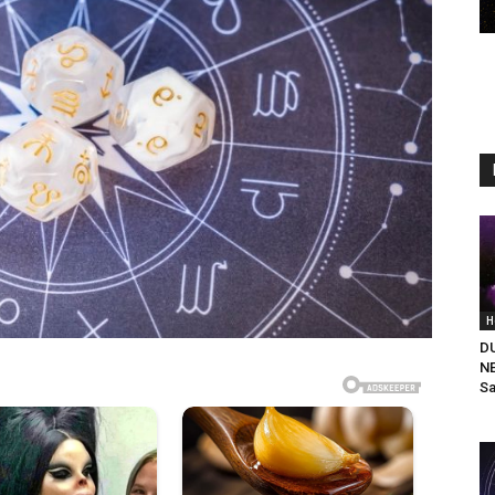
H
D
N
Sa