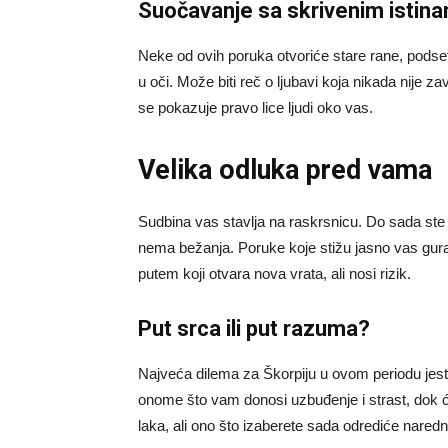
Suočavanje sa skrivenim istin
Neke od ovih poruka otvoriće stare rane, podsetić
u oči. Može biti reč o ljubavi koja nikada nije završ
se pokazuje pravo lice ljudi oko vas.
Velika odluka pred vama
Sudbina vas stavlja na raskrsnicu. Do sada ste 
nema bežanja. Poruke koje stižu jasno vas guraju
putem koji otvara nova vrata, ali nosi rizik.
Put srca ili put razuma?
Najveća dilema za Škorpiju u ovom periodu jeste 
onome što vam donosi uzbuđenje i strast, dok će
laka, ali ono što izaberete sada odrediće nare