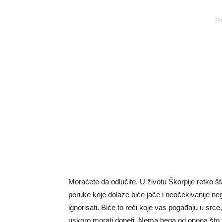
Og
Moraćete da odlučite. U životu Škorpije retko št
poruke koje dolaze biće jače i neočekivanije n
ignorisati. Biće to reči koje vas pogađaju u srce, 
uskoro morati doneti. Nema bega od onoga što s