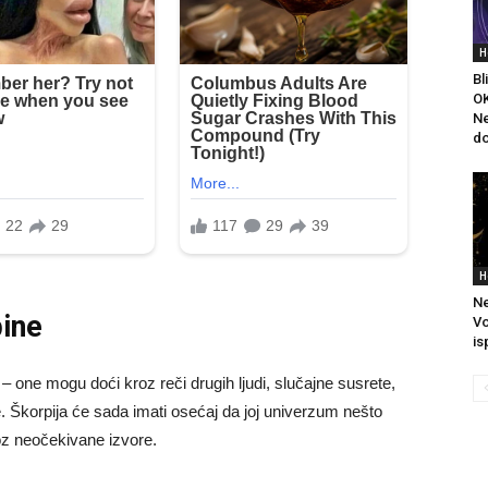
H
Bl
O
Ne
do
H
Ne
ine
Vo
is
– one mogu doći kroz reči drugih ljudi, slučajne susrete,
e. Škorpija će sada imati osećaj da joj univerzum nešto
oz neočekivane izvore.