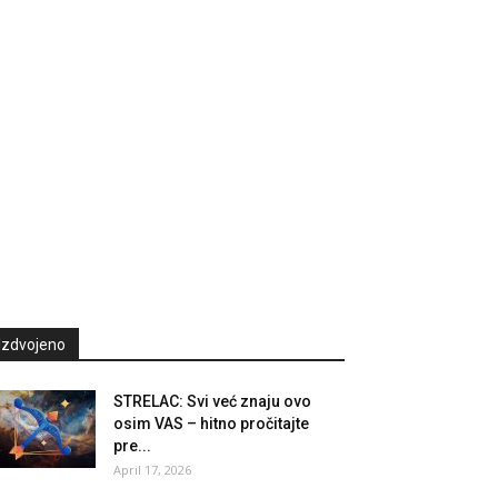
Izdvojeno
STRELAC: Svi već znaju ovo
osim VAS – hitno pročitajte
pre...
April 17, 2026