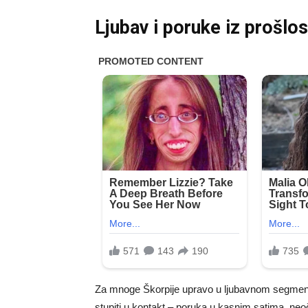
Ljubav i poruke iz prošlos
Za mnoge Škorpije upravo u ljubavnom segmentu
stupiti u kontakt – poruka u kasnim satima, neoče