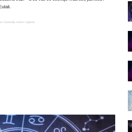
utali.
se nastavlja nakon oglasa