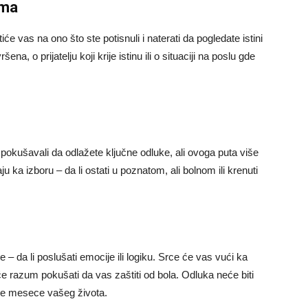
ama
e vas na ono što ste potisnuli i naterati da pogledate istini
ena, o prijatelju koji krije istinu ili o situaciji na poslu gde
pokušavali da odlažete ključne odluke, ali ovoga puta više
 ka izboru – da li ostati u poznatom, ali bolnom ili krenuti
– da li poslušati emocije ili logiku. Srce će vas vući ka
 razum pokušati da vas zaštiti od bola. Odluka neće biti
dne mesece vašeg života.