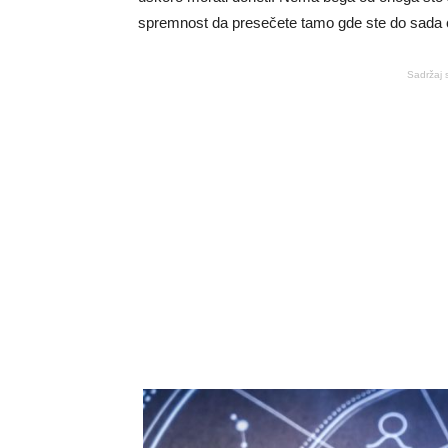
spremnost da presečete tamo gde ste do sada ć
Sadržaj 