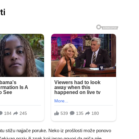
ti
 stižu najjače poruke. Neko iz prošlosti može ponovo
kivan poziv ili znak koji jasno govori da priča nije