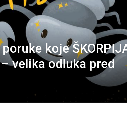
 poruke koje ŠKORPIJ
 – velika odluka pred