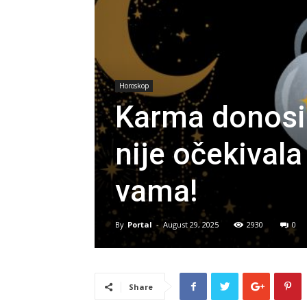
Horoskop
Karma donosi
nije očekivala
vama!
By
Portal
-
August 29, 2025
2930
0
Share