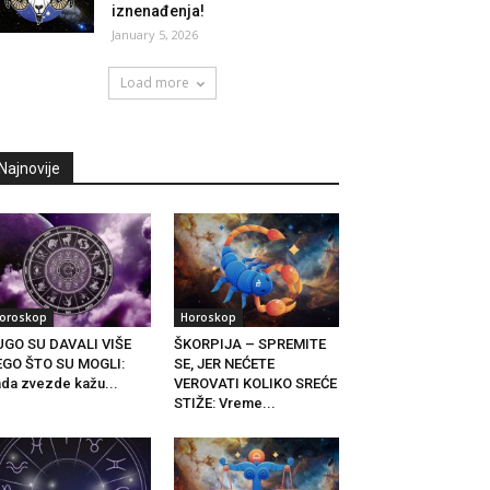
iznenađenja!
January 5, 2026
Load more
Najnovije
oroskop
Horoskop
UGO SU DAVALI VIŠE
ŠKORPIJA – SPREMITE
EGO ŠTO SU MOGLI:
SE, JER NEĆETE
da zvezde kažu...
VEROVATI KOLIKO SREĆE
STIŽE: Vreme...