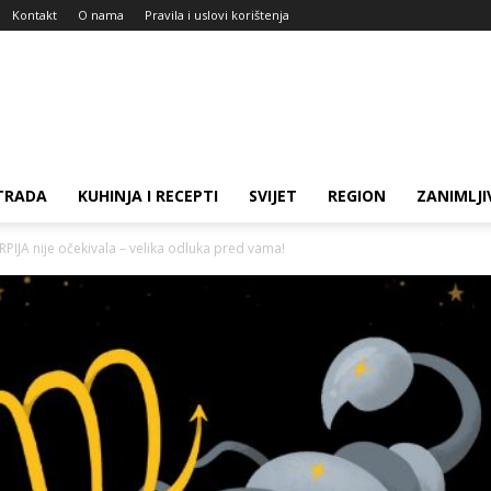
Kontakt
O nama
Pravila i uslovi korištenja
TRADA
KUHINJA I RECEPTI
SVIJET
REGION
ZANIMLJI
IJA nije očekivala – velika odluka pred vama!