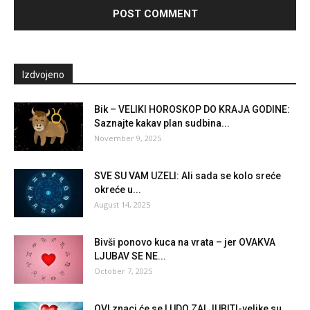
Izdvojeno
Bik – VELIKI HOROSKOP DO KRAJA GODINE:
Saznajte kakav plan sudbina...
November 9, 2025
SVE SU VAM UZELI: Ali sada se kolo sreće
okreće u...
August 14, 2025
Bivši ponovo kuca na vrata – jer OVAKVA
LJUBAV SE NE...
October 7, 2025
OVI znaci će se LUDO ZALJUBITI-velike su