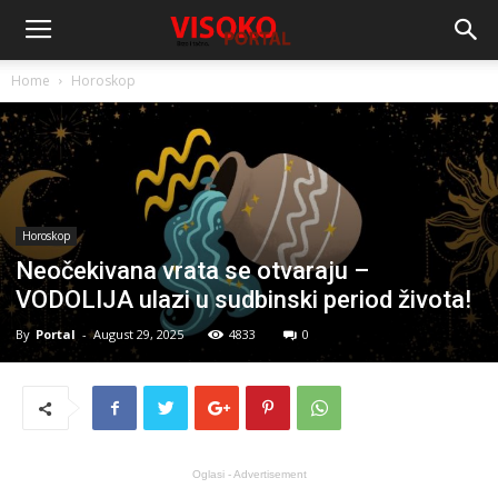
Home
Horoskop
Horoskop
Neočekivana vrata se otvaraju –
VODOLIJA ulazi u sudbinski period života!
By
Portal
-
August 29, 2025
4833
0
Oglasi - Advertisement