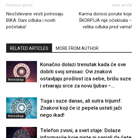
Previous article
Next article
Neočekivane vesti potresaju
Karma donosi poruke koje
BIKA: Dani odluka i novih
ŠKORPIJA nije očekivala –
početaka!
velika odluka pred vama!
RELATED ARTICLES
MORE FROM AUTHOR
Konačno dolazi trenutak kada će sve
dobiti svoj smisao: Ovi znakovi
ostavljaju prošlost iza sebe, brišu suze
Horoskop
i otvaraju srce za novu ljubav –...
Tuga i suze danas, ali sutra trijumf:
Znakovi koji će iz pepela ustati jači
nego ikad!
Horoskop
Telefon zvoni, a svet staje: Dolaze
informacije koje niste ni sanjali da ćete