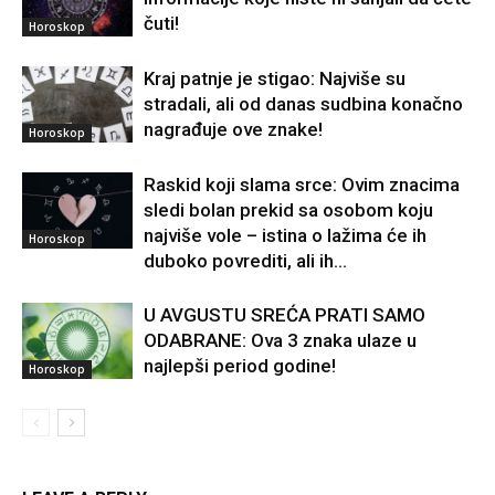
čuti!
Horoskop
Kraj patnje je stigao: Najviše su
stradali, ali od danas sudbina konačno
nagrađuje ove znake!
Horoskop
Raskid koji slama srce: Ovim znacima
sledi bolan prekid sa osobom koju
najviše vole – istina o lažima će ih
Horoskop
duboko povrediti, ali ih...
U AVGUSTU SREĆA PRATI SAMO
ODABRANE: Ova 3 znaka ulaze u
najlepši period godine!
Horoskop