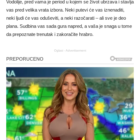
Vodolije, pred vama je period u kojem se život ubrzava i stavlja
vas pred velika vrata izbora. Neki putevi će vas iznenaditi,
neki ljudi će vas oduševiti, a neki razočarati – ali sve je deo
plana. Sudbina vas sada gura napred, a vaša je snaga u tome
da prepoznate trenutak i zakoračite hrabro.
Oglasi - Advertisement