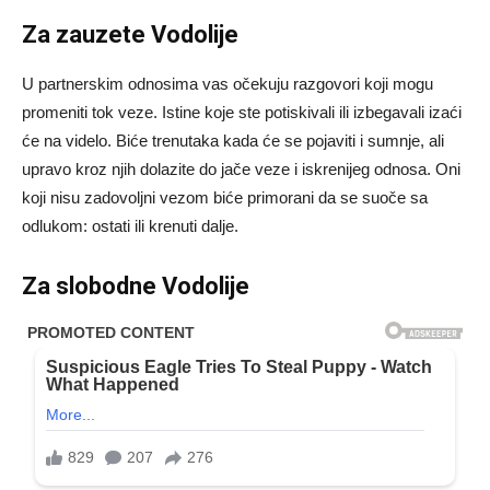
Za zauzete Vodolije
U partnerskim odnosima vas očekuju razgovori koji mogu
promeniti tok veze. Istine koje ste potiskivali ili izbegavali izaći
će na videlo. Biće trenutaka kada će se pojaviti i sumnje, ali
upravo kroz njih dolazite do jače veze i iskrenijeg odnosa. Oni
koji nisu zadovoljni vezom biće primorani da se suoče sa
odlukom: ostati ili krenuti dalje.
Za slobodne Vodolije