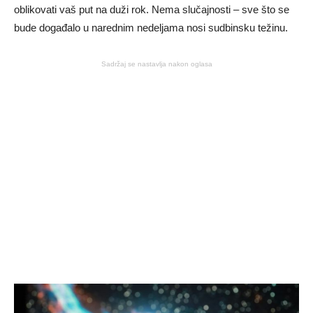
oblikovati vaš put na duži rok. Nema slučajnosti – sve što se
bude događalo u narednim nedeljama nosi sudbinsku težinu.
Sadržaj se nastavlja nakon oglasa