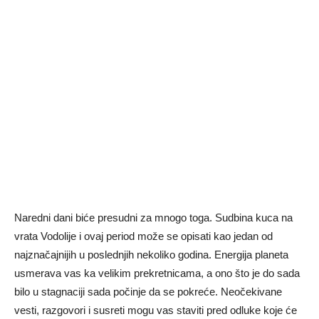
Naredni dani biće presudni za mnogo toga. Sudbina kuca na
vrata Vodolije i ovaj period može se opisati kao jedan od
najznačajnijih u poslednjih nekoliko godina. Energija planeta
usmerava vas ka velikim prekretnicama, a ono što je do sada
bilo u stagnaciji sada počinje da se pokreće. Neočekivane
vesti, razgovori i susreti mogu vas staviti pred odluke koje će