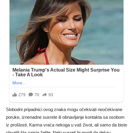
Slobodni pripadnici ovog znaka mogu očekivati neočekivane
poruke, iznenadne susrete ili obnavljanje kontakta sa osobom
iz prošlosti. Karma vraća nekoga u vaš život, ali samo da biste
shvatili šta zaista želite. Neki susreti bi mogli da deluju