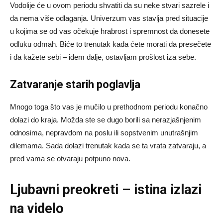
Vodolije će u ovom periodu shvatiti da su neke stvari sazrele i
da nema više odlaganja. Univerzum vas stavlja pred situacije
u kojima se od vas očekuje hrabrost i spremnost da donesete
odluku odmah. Biće to trenutak kada ćete morati da presečete
i da kažete sebi – idem dalje, ostavljam prošlost iza sebe.
Zatvaranje starih poglavlja
Mnogo toga što vas je mučilo u prethodnom periodu konačno
dolazi do kraja. Možda ste se dugo borili sa nerazjašnjenim
odnosima, nepravdom na poslu ili sopstvenim unutrašnjim
dilemama. Sada dolazi trenutak kada se ta vrata zatvaraju, a
pred vama se otvaraju potpuno nova.
Ljubavni preokreti – istina izlazi
na videlo