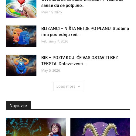
šanse da će potpuno...
May 16, 2025
BLIZANCI – NIŠTA NE IDE PO PLANU: Sudbina
ima poslednju reč...
February 7, 2026
BIK – POZIV KOJI ĆE VAS OSTAVITI BEZ
TEKSTA: Dolaze vesti...
May 5, 2026
Load more
Najnovije