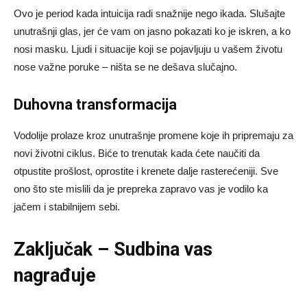
Ovo je period kada intuicija radi snažnije nego ikada. Slušajte
unutrašnji glas, jer će vam on jasno pokazati ko je iskren, a ko
nosi masku. Ljudi i situacije koji se pojavljuju u vašem životu
nose važne poruke – ništa se ne dešava slučajno.
Duhovna transformacija
Vodolije prolaze kroz unutrašnje promene koje ih pripremaju za
novi životni ciklus. Biće to trenutak kada ćete naučiti da
otpustite prošlost, oprostite i krenete dalje rasterećeniji. Sve
ono što ste mislili da je prepreka zapravo vas je vodilo ka
jačem i stabilnijem sebi.
Zaključak – Sudbina vas
nagrađuje