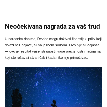
Neočekivana nagrada za vaš trud
U narednim danima, Device mogu doživeti finansijski priliv koji
dolazi bez najave, ali sa jasnom svrhom. Ovo nije slučajnost
— ovo je rezultat vaše istrajnosti, vaše preciznosti i načina na
koji ste rešavali stvari čak i kada niko nije primećivao.