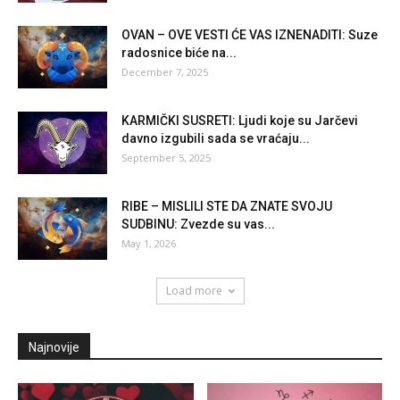
OVAN – OVE VESTI ĆE VAS IZNENADITI: Suze
radosnice biće na...
December 7, 2025
KARMIČKI SUSRETI: Ljudi koje su Jarčevi
davno izgubili sada se vraćaju...
September 5, 2025
RIBE – MISLILI STE DA ZNATE SVOJU
SUDBINU: Zvezde su vas...
May 1, 2026
Load more
Najnovije