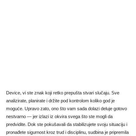
Device, vi ste znak koji retko prepušta stvari slučaju. Sve
analizirate, planirate i držite pod kontrolom koliko god je
moguće. Upravo zato, ono što vam sada dolazi deluje gotovo
nestvarno — jer izlazi iz okvira svega što ste mogli da
predvidite. Dok ste pokušavali da stabilizujete svoju situaciju i
pronađete sigurnost kroz trud i disciplinu, sudbina je pripremila