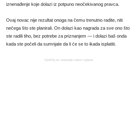
iznenađenje koje dolazi iz potpuno neočekivanog pravca.
Ovaj novac nije rezultat onoga na čemu trenutno radite, niti
nečega što ste planirali. On dolazi kao nagrada za sve ono što
ste radili tiho, bez potrebe za priznanjem — i dolazi baš onda
kada ste počeli da sumnjate da li će se to ikada isplatiti.
Sadržaj se nastavlja nakon oglasa