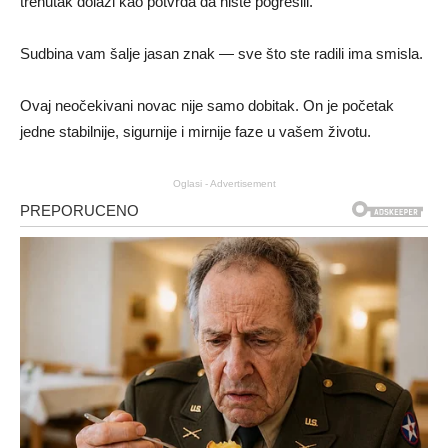
trenutak dolazi kao potvrda da niste pogrešili.
Sudbina vam šalje jasan znak — sve što ste radili ima smisla.
Ovaj neočekivani novac nije samo dobitak. On je početak
jedne stabilnije, sigurnije i mirnije faze u vašem životu.
Oglasi - Advertisement