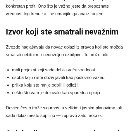
konkretan profit. Ono što je važno jeste da prepoznate
vrednost tog trenutka i ne umanjite ga analiziranjem.
Izvor koji ste smatrali nevažnim
Zvezde naglašavaju da novac dolazi iz pravca koji ste možda
smatrali nebitnim ili nedovoljno ozbiljnim. To može biti:
mali projekat koji sada dobija veću vrednost
osoba koju niste doživljavali kao poslovno važnu
prilika koju ste ranije odbili ili odložili
nešto što vam je delovalo kao sporedna opcija
Device često traže sigurnost u velikim i jasnim planovima, ali
sada dolazi nešto suptilno — i upravo zato moćno.