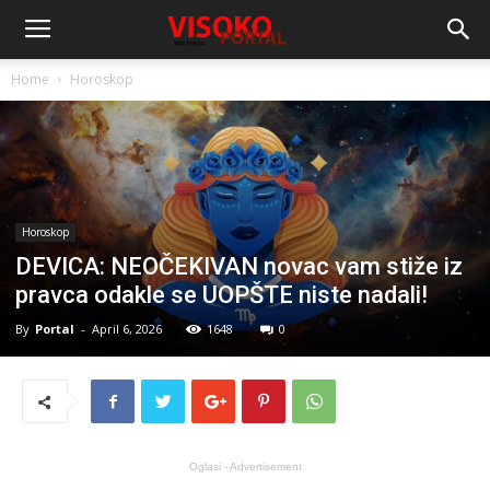
Home
Horoskop
Horoskop
DEVICA: NEOČEKIVAN novac vam stiže iz
pravca odakle se UOPŠTE niste nadali!
By
Portal
-
April 6, 2026
1648
0
Oglasi - Advertisement