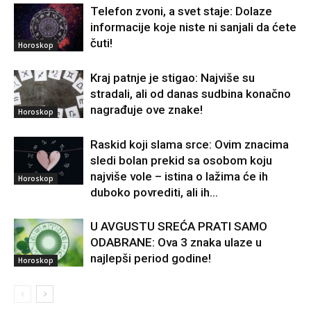
Telefon zvoni, a svet staje: Dolaze
informacije koje niste ni sanjali da ćete
čuti!
Horoskop
Kraj patnje je stigao: Najviše su
stradali, ali od danas sudbina konačno
nagrađuje ove znake!
Horoskop
Raskid koji slama srce: Ovim znacima
sledi bolan prekid sa osobom koju
najviše vole – istina o lažima će ih
Horoskop
duboko povrediti, ali ih...
U AVGUSTU SREĆA PRATI SAMO
ODABRANE: Ova 3 znaka ulaze u
najlepši period godine!
Horoskop