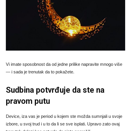
Vi imate sposobnost da od jedne prilike napravite mnogo više
— i sada je trenutak da to pokažete.
Sudbina potvrđuje da ste na
pravom putu
Device, iza vas je period u kojem ste možda sumnjali u svoje
izbore, u svoj trud i u to da li se sve isplati. Upravo zato ovaj