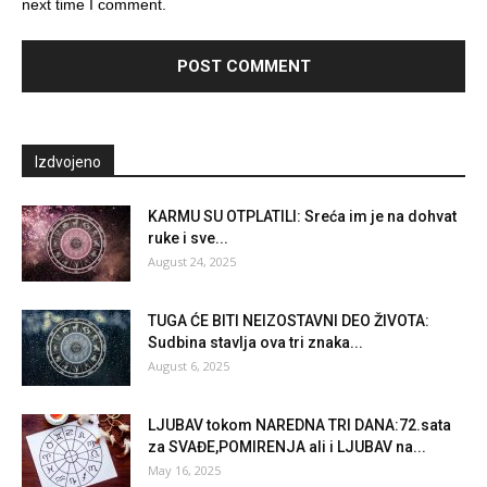
next time I comment.
Izdvojeno
KARMU SU OTPLATILI: Sreća im je na dohvat
ruke i sve...
August 24, 2025
TUGA ĆE BITI NEIZOSTAVNI DEO ŽIVOTA:
Sudbina stavlja ova tri znaka...
August 6, 2025
LJUBAV tokom NAREDNA TRI DANA:72.sata
za SVAĐE,POMIRENJA ali i LJUBAV na...
May 16, 2025