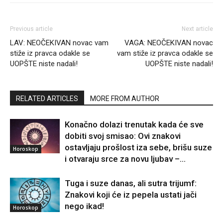
Previous article
Next article
LAV: NEOČEKIVAN novac vam
VAGA: NEOČEKIVAN novac
stiže iz pravca odakle se
vam stiže iz pravca odakle se
UOPŠTE niste nadali!
UOPŠTE niste nadali!
RELATED ARTICLES
MORE FROM AUTHOR
Konačno dolazi trenutak kada će sve
dobiti svoj smisao: Ovi znakovi
ostavljaju prošlost iza sebe, brišu suze
Horoskop
i otvaraju srce za novu ljubav –...
Tuga i suze danas, ali sutra trijumf:
Znakovi koji će iz pepela ustati jači
nego ikad!
Horoskop