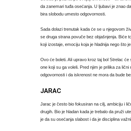
da zanemari tuđa osećanja. U ljubavi je znao da
bira slobodu umesto odgovornosti.
Sada dolazi trenutak kada će se u njegovom živ
se druga strana povuče bez objašnjenja. Biće to 
koji izostaje, emociju koja je hladnija nego što j
Ovo će boleti. Ali upravo kroz taj bol Strelac će 
one koji su ga voleli. Pred njim je prilika za lič
odgovornosti i da iskrenost ne mora da bude b
JARAC
Jarac je često bio fokusiran na cilj, ambiciju i l
drugih. Bio je hladan kada je trebalo da pruži 
je da su osećanja slabost i da je disciplina važn