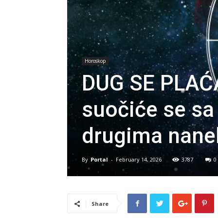
Horoskop
DUG SE PLAĆA
suočiće se sa
drugima nanel
By
Portal
-
February 14, 2026
3787
0
Share