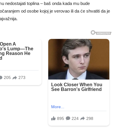
mu nedostajati toplina – baš onda kada mu bude
očaranjem od osobe kojoj je verovao ili da će shvatiti da je
ajvažnija.