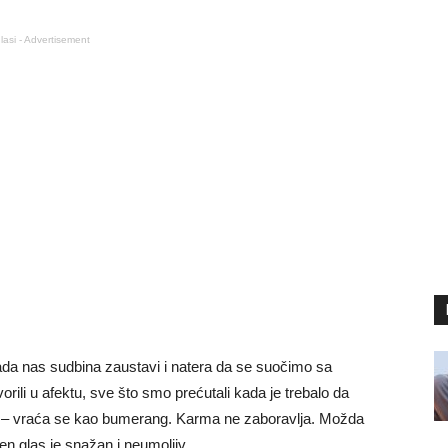
lasi - Advertisement
kada nas sudbina zaustavi i natera da se suočimo sa
li u afektu, sve što smo prećutali kada je trebalo da
i – vraća se kao bumerang. Karma ne zaboravlja. Možda
en glas je snažan i neumoljiv.