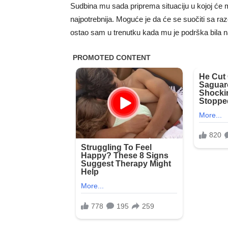
Sudbina mu sada priprema situaciju u kojoj će 
najpotrebnija. Moguće je da će se suočiti sa raz
ostao sam u trenutku kada mu je podrška bila n