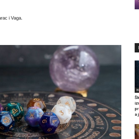
rac i Vaga.
H
Šk
iz
pr
a 