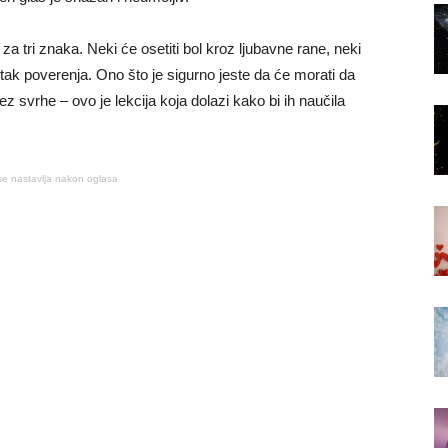
 tri znaka. Neki će osetiti bol kroz ljubavne rane, neki
bitak poverenja. Ono što je sigurno jeste da će morati da
ez svrhe – ovo je lekcija koja dolazi kako bi ih naučila
se nastavlja nakon oglasa