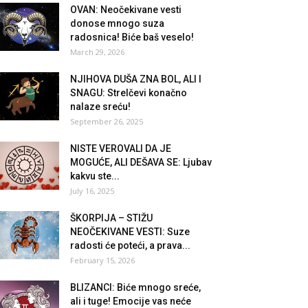
OVAN: Neočekivane vesti
donose mnogo suza
radosnica! Biće baš veselo!
March 29, 2026
NJIHOVA DUŠA ZNA BOL, ALI I
SNAGU: Strelčevi konačno
nalaze sreću!
September 26, 2025
NISTE VEROVALI DA JE
MOGUĆE, ALI DEŠAVA SE: Ljubav
kakvu ste...
July 16, 2025
ŠKORPIJA – STIŽU
NEOČEKIVANE VESTI: Suze
radosti će poteći, a prava...
February 15, 2026
BLIZANCI: Biće mnogo sreće,
ali i tuge! Emocije vas neće