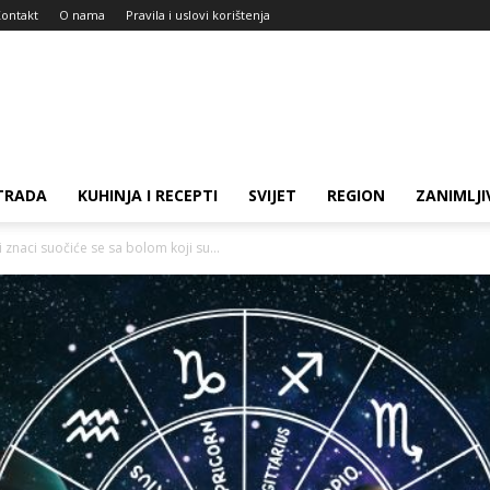
ontakt
O nama
Pravila i uslovi korištenja
TRADA
KUHINJA I RECEPTI
SVIJET
REGION
ZANIMLJI
naci suočiće se sa bolom koji su...