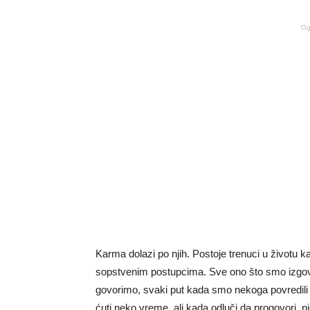
Og
Karma dolazi po njih. Postoje trenuci u životu 
sopstvenim postupcima. Sve ono što smo izgovori
govorimo, svaki put kada smo nekoga povredil
ćuti neko vreme, ali kada odluči da progovori, nj