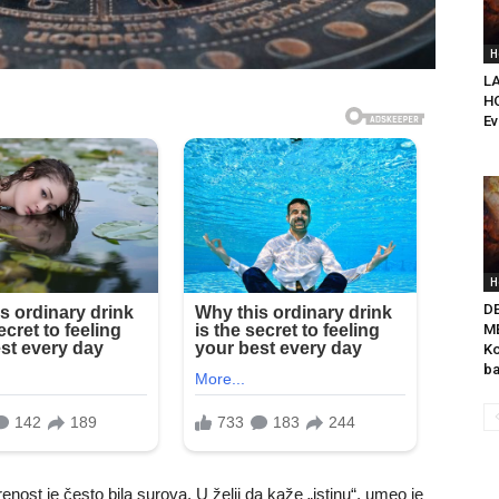
H
LA
H
Ev
H
D
ME
Ko
ba
krenost je često bila surova. U želji da kaže „istinu“, umeo je