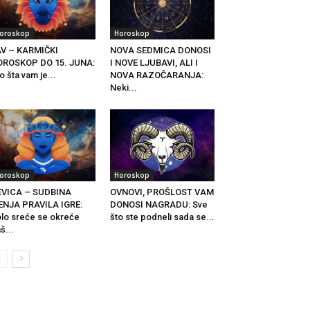
oroskop
Horoskop
V – KARMIČKI
NOVA SEDMICA DONOSI
OROSKOP DO 15. JUNA:
I NOVE LJUBAVI, ALI I
o šta vam je...
NOVA RAZOČARANJA:
Neki...
oroskop
Horoskop
EVICA – SUDBINA
OVNOVI, PROŠLOST VAM
NJA PRAVILA IGRE:
DONOSI NAGRADU: Sve
lo sreće se okreće
što ste podneli sada se...
š...