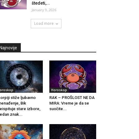
štedeti,...
January 9, 2026
Load more
Najnovije
oroskop
Horoskop
orpiji stiže ljubavno
RAK – PROŠLOST NE DA
nenađenje, Bik
MIRA: Vreme je da se
eispituje stare izbore,
suočite...
jedan znak...