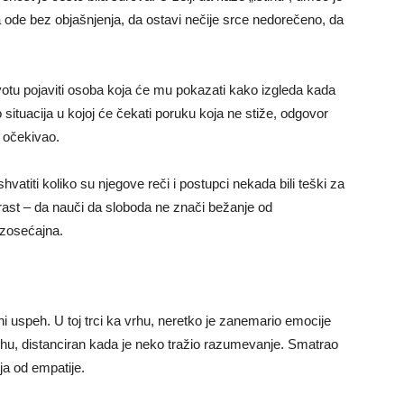
 ode bez objašnjenja, da ostavi nečije srce nedorečeno, da
otu pojaviti osoba koja će mu pokazati kako izgleda kada
situacija u kojoj će čekati poruku koja ne stiže, odgovor
e očekivao.
shvatiti koliko su njegove reči i postupci nekada bili teški za
ni rast – da nauči da sloboda ne znači bežanje od
ezosećajna.
ični uspeh. U toj trci ka vrhu, neretko je zanemario emocije
utehu, distanciran kada je neko tražio razumevanje. Smatrao
ija od empatije.