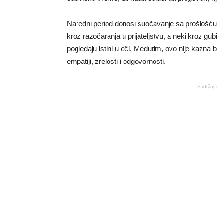
Naredni period donosi suočavanje sa prošlošću za
kroz razočaranja u prijateljstvu, a neki kroz gu
pogledaju istini u oči. Međutim, ovo nije kazna b
empatiji, zrelosti i odgovornosti.
Sadržaj 