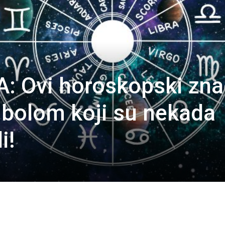
: Ovi horoskopski zna
 bolom koji su nekada
i!