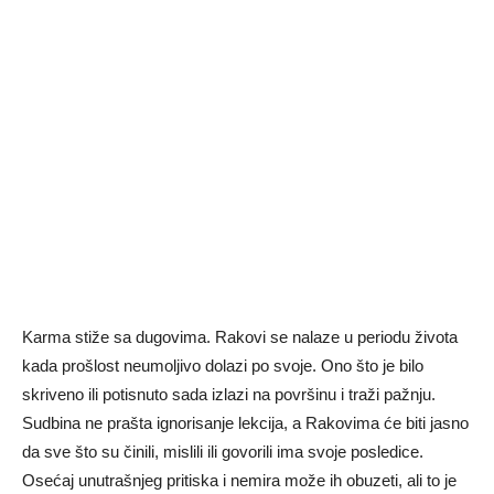
Karma stiže sa dugovima. Rakovi se nalaze u periodu života
kada prošlost neumoljivo dolazi po svoje. Ono što je bilo
skriveno ili potisnuto sada izlazi na površinu i traži pažnju.
Sudbina ne prašta ignorisanje lekcija, a Rakovima će biti jasno
da sve što su činili, mislili ili govorili ima svoje posledice.
Osećaj unutrašnjeg pritiska i nemira može ih obuzeti, ali to je