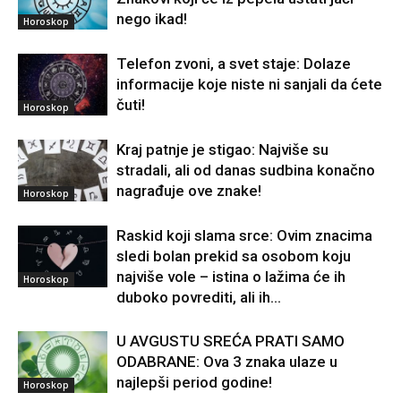
nego ikad!
Horoskop
Telefon zvoni, a svet staje: Dolaze
informacije koje niste ni sanjali da ćete
čuti!
Horoskop
Kraj patnje je stigao: Najviše su
stradali, ali od danas sudbina konačno
nagrađuje ove znake!
Horoskop
Raskid koji slama srce: Ovim znacima
sledi bolan prekid sa osobom koju
najviše vole – istina o lažima će ih
Horoskop
duboko povrediti, ali ih...
U AVGUSTU SREĆA PRATI SAMO
ODABRANE: Ova 3 znaka ulaze u
najlepši period godine!
Horoskop