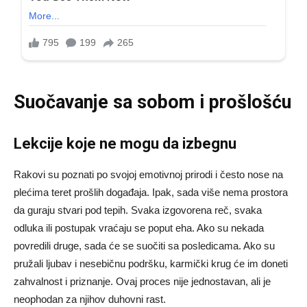
Suočavanje sa sobom i prošlošću
Lekcije koje ne mogu da izbegnu
Rakovi su poznati po svojoj emotivnoj prirodi i često nose na
plećima teret prošlih događaja. Ipak, sada više nema prostora
da guraju stvari pod tepih. Svaka izgovorena reč, svaka
odluka ili postupak vraćaju se poput eha. Ako su nekada
povredili druge, sada će se suočiti sa posledicama. Ako su
pružali ljubav i nesebičnu podršku, karmički krug će im doneti
zahvalnost i priznanje. Ovaj proces nije jednostavan, ali je
neophodan za njihov duhovni rast.