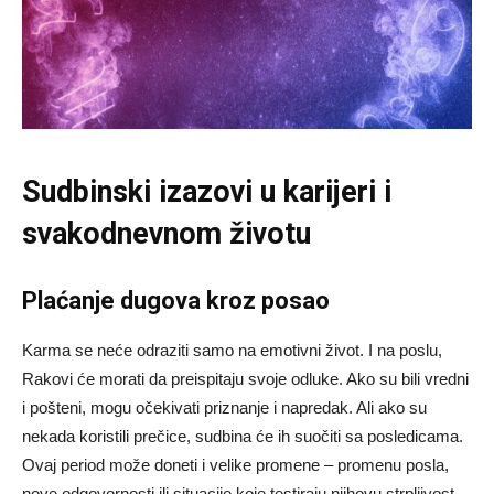
Sudbinski izazovi u karijeri i
svakodnevnom životu
Plaćanje dugova kroz posao
Karma se neće odraziti samo na emotivni život. I na poslu,
Rakovi će morati da preispitaju svoje odluke. Ako su bili vredni
i pošteni, mogu očekivati priznanje i napredak. Ali ako su
nekada koristili prečice, sudbina će ih suočiti sa posledicama.
Ovaj period može doneti i velike promene – promenu posla,
nove odgovornosti ili situacije koje testiraju njihovu strpljivost.