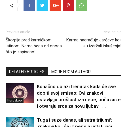
Previous article
Next article
Škorpija pred karmičkom
Karma nagrađuje Jarčeve koji
istinom: Nema bega od onoga
su izdržali iskušenja!
što je zapisano!
RELATED ARTICLES
MORE FROM AUTHOR
Konačno dolazi trenutak kada će sve
dobiti svoj smisao: Ovi znakovi
ostavljaju prošlost iza sebe, brišu suze
Horoskop
i otvaraju srce za novu ljubav –...
Tuga i suze danas, ali sutra trijumf:
Znakovi koji će iz pepela ustati jači