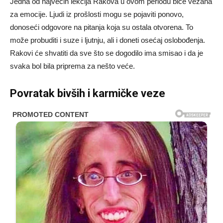
Jedna od najvećih lekcija Rakova u ovom periodu biće vezana
za emocije. Ljudi iz prošlosti mogu se pojaviti ponovo,
donoseći odgovore na pitanja koja su ostala otvorena. To
može probuditi i suze i ljutnju, ali i doneti osećaj oslobođenja.
Rakovi će shvatiti da sve što se dogodilo ima smisao i da je
svaka bol bila priprema za nešto veće.
Povratak bivših i karmičke veze