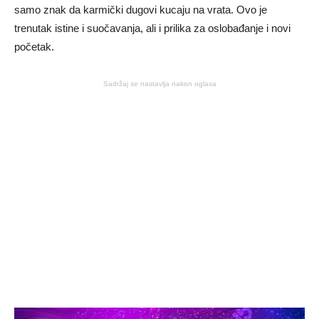
samo znak da karmički dugovi kucaju na vrata. Ovo je
trenutak istine i suočavanja, ali i prilika za oslobađanje i novi
početak.
Sadržaj se nastavlja nakon oglasa