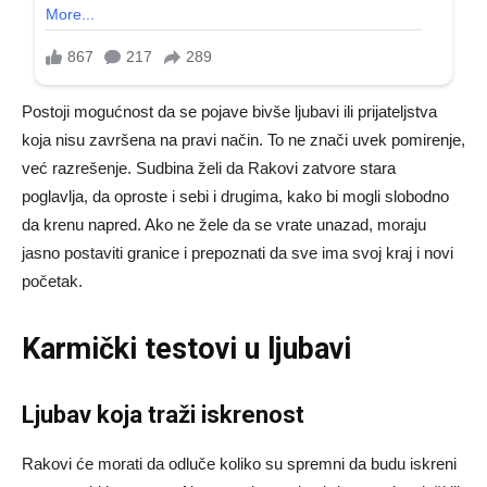
Postoji mogućnost da se pojave bivše ljubavi ili prijateljstva
koja nisu završena na pravi način. To ne znači uvek pomirenje,
već razrešenje. Sudbina želi da Rakovi zatvore stara
poglavlja, da oproste i sebi i drugima, kako bi mogli slobodno
da krenu napred. Ako ne žele da se vrate unazad, moraju
jasno postaviti granice i prepoznati da sve ima svoj kraj i novi
početak.
Karmički testovi u ljubavi
Ljubav koja traži iskrenost
Rakovi će morati da odluče koliko su spremni da budu iskreni