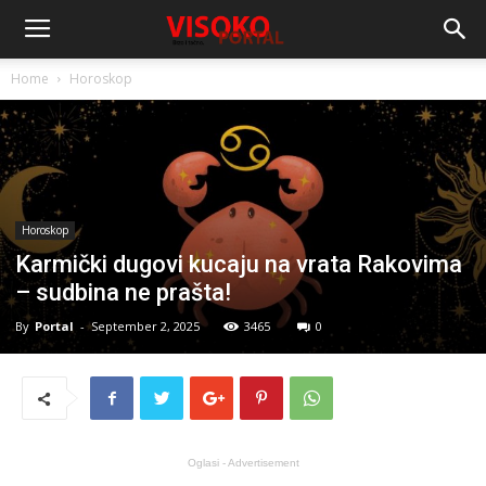
Home
Horoskop
Horoskop
Karmički dugovi kucaju na vrata Rakovima
– sudbina ne prašta!
By
Portal
-
September 2, 2025
3465
0
Oglasi - Advertisement