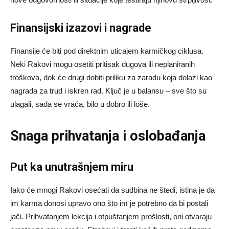
Finansijski izazovi i nagrade
Finansije će biti pod direktnim uticajem karmičkog ciklusa.
Neki Rakovi mogu osetiti pritisak dugova ili neplaniranih
troškova, dok će drugi dobiti priliku za zaradu koja dolazi kao
nagrada za trud i iskren rad. Ključ je u balansu – sve što su
ulagali, sada se vraća, bilo u dobro ili loše.
Snaga prihvatanja i oslobađanja
Put ka unutrašnjem miru
Iako će mnogi Rakovi osećati da sudbina ne štedi, istina je da
im karma donosi upravo ono što im je potrebno da bi postali
jači. Prihvatanjem lekcija i otpuštanjem prošlosti, oni otvaraju