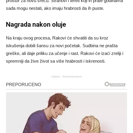
prostor za novu sreću. Strahovi i tereti koji ih prate godinama
sada mogu nestati, ako imaju hrabrosti da ih puste.
Nagrada nakon oluje
Na kraju ovog procesa, Rakovi će shvatiti da su kroz
iskušenja dobili šansu za novi početak. Sudbina ne prašta
greške, ali daje priliku za učenje i rast. Rakovi će izaći zreliji i
spremniji da žive život sa više hrabrosti i iskrenosti.
Oglasi - Advertisement