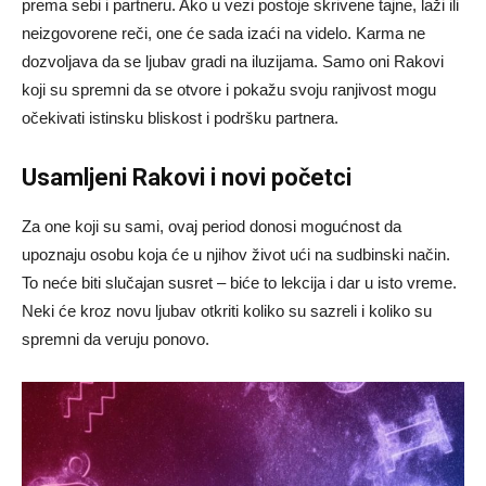
prema sebi i partneru. Ako u vezi postoje skrivene tajne, laži ili
neizgovorene reči, one će sada izaći na videlo. Karma ne
dozvoljava da se ljubav gradi na iluzijama. Samo oni Rakovi
koji su spremni da se otvore i pokažu svoju ranjivost mogu
očekivati istinsku bliskost i podršku partnera.
Usamljeni Rakovi i novi početci
Za one koji su sami, ovaj period donosi mogućnost da
upoznaju osobu koja će u njihov život ući na sudbinski način.
To neće biti slučajan susret – biće to lekcija i dar u isto vreme.
Neki će kroz novu ljubav otkriti koliko su sazreli i koliko su
spremni da veruju ponovo.