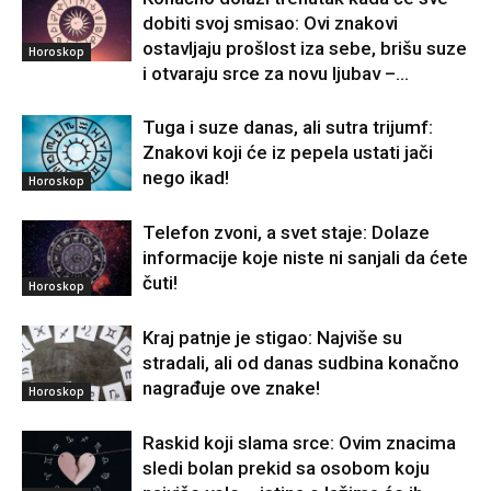
dobiti svoj smisao: Ovi znakovi
ostavljaju prošlost iza sebe, brišu suze
Horoskop
i otvaraju srce za novu ljubav –...
Tuga i suze danas, ali sutra trijumf:
Znakovi koji će iz pepela ustati jači
nego ikad!
Horoskop
Telefon zvoni, a svet staje: Dolaze
informacije koje niste ni sanjali da ćete
čuti!
Horoskop
Kraj patnje je stigao: Najviše su
stradali, ali od danas sudbina konačno
nagrađuje ove znake!
Horoskop
Raskid koji slama srce: Ovim znacima
sledi bolan prekid sa osobom koju