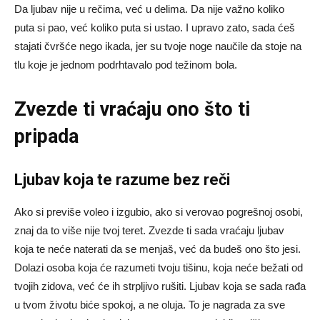
Da ljubav nije u rečima, već u delima. Da nije važno koliko
puta si pao, već koliko puta si ustao. I upravo zato, sada ćeš
stajati čvršće nego ikada, jer su tvoje noge naučile da stoje na
tlu koje je jednom podrhtavalo pod težinom bola.
Zvezde ti vraćaju ono što ti
pripada
Ljubav koja te razume bez reči
Ako si previše voleo i izgubio, ako si verovao pogrešnoj osobi,
znaj da to više nije tvoj teret. Zvezde ti sada vraćaju ljubav
koja te neće naterati da se menjaš, već da budeš ono što jesi.
Dolazi osoba koja će razumeti tvoju tišinu, koja neće bežati od
tvojih zidova, već će ih strpljivo rušiti. Ljubav koja se sada rađa
u tvom životu biće spokoj, a ne oluja. To je nagrada za sve