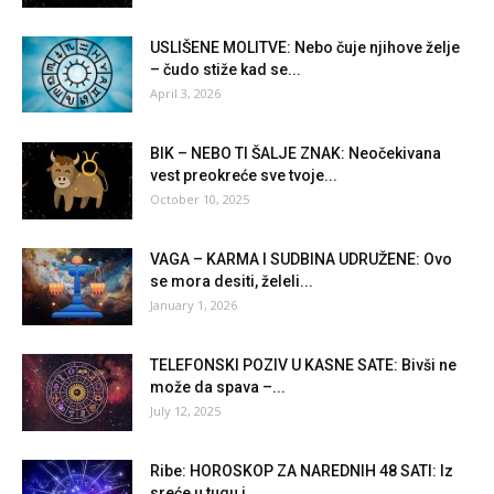
USLIŠENE MOLITVE: Nebo čuje njihove želje
– čudo stiže kad se...
April 3, 2026
BIK – NEBO TI ŠALJE ZNAK: Neočekivana
vest preokreće sve tvoje...
October 10, 2025
VAGA – KARMA I SUDBINA UDRUŽENE: Ovo
se mora desiti, želeli...
January 1, 2026
TELEFONSKI POZIV U KASNE SATE: Bivši ne
može da spava –...
July 12, 2025
Ribe: HOROSKOP ZA NAREDNIH 48 SATI: Iz
sreće u tugu i...