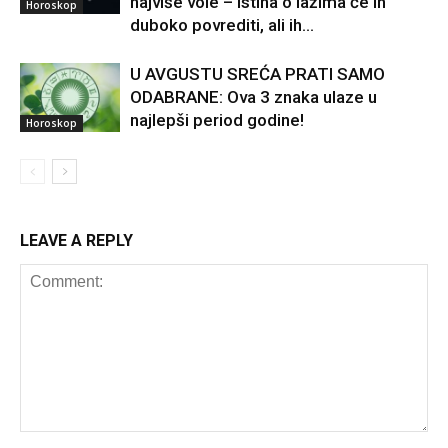
najviše vole – istina o lažima će ih
Horoskop
duboko povrediti, ali ih...
U AVGUSTU SREĆA PRATI SAMO
ODABRANE: Ova 3 znaka ulaze u
najlepši period godine!
Horoskop
LEAVE A REPLY