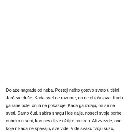
Dolaze nagrade od neba. Postoji nešto gotovo sveto u tišini
Jarčeve duše. Kada svet ne razume, on ne objašnjava. Kada
ga rane bole, on ih ne pokazuje. Kada ga izdaju, on se ne
sveti. Samo ćuti, sabira snagu i ide dalje, noseći svoje borbe
duboko u sebi, kao nevidljive ožiljke na srcu. Ali zvezde, one
koje nikada ne spavaju, sve vide. Vide svaku tvoju suzu,