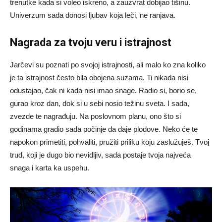
trenutke kada si voleo iskreno, a zauzvrat dobijao tišinu.
Univerzum sada donosi ljubav koja leči, ne ranjava.
Nagrada za tvoju veru i istrajnost
Jarčevi su poznati po svojoj istrajnosti, ali malo ko zna koliko
je ta istrajnost često bila obojena suzama. Ti nikada nisi
odustajao, čak ni kada nisi imao snage. Radio si, borio se,
gurao kroz dan, dok si u sebi nosio težinu sveta. I sada,
zvezde te nagrađuju. Na poslovnom planu, ono što si
godinama gradio sada počinje da daje plodove. Neko će te
napokon primetiti, pohvaliti, pružiti priliku koju zaslužuješ. Tvoj
trud, koji je dugo bio nevidljiv, sada postaje tvoja najveća
snaga i karta ka uspehu.