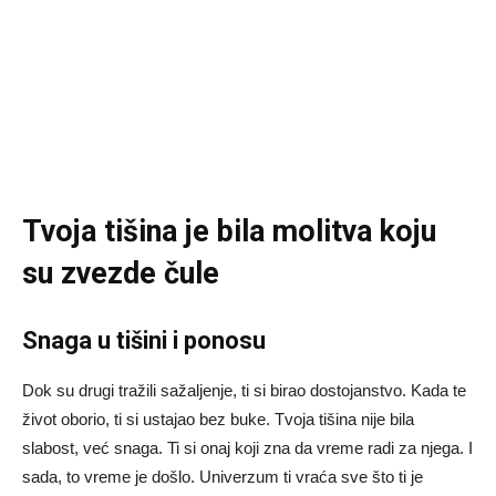
Tvoja tišina je bila molitva koju
su zvezde čule
Snaga u tišini i ponosu
Dok su drugi tražili sažaljenje, ti si birao dostojanstvo. Kada te
život oborio, ti si ustajao bez buke. Tvoja tišina nije bila
slabost, već snaga. Ti si onaj koji zna da vreme radi za njega. I
sada, to vreme je došlo. Univerzum ti vraća sve što ti je