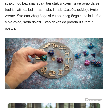
svaku noć bez sna, svaki trenutak u kojem si verovao da se
trud isplati i da bol ima smisla. I sada, Jarače, došlo je tvoje
vreme. Sve ono zbog čega si ćutao, zbog čega si patio i u šta
si verovao, sada dolazi – kao dokaz da pravda u svemiru
postoji.