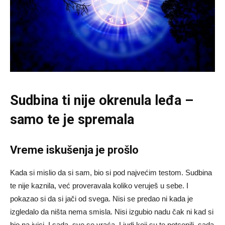
Sudbina ti nije okrenula leđa –
samo te je spremala
Vreme iskušenja je prošlo
Kada si mislio da si sam, bio si pod najvećim testom. Sudbina
te nije kaznila, već proveravala koliko veruješ u sebe. I
pokazao si da si jači od svega. Nisi se predao ni kada je
izgledalo da ništa nema smisla. Nisi izgubio nadu čak ni kad si
bio na ivici. I sada, sve se vraća. Ljudi koji su te potcenili, sada