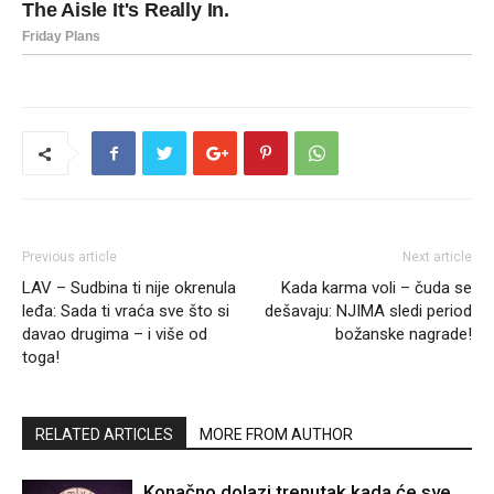
Previous article
Next article
LAV – Sudbina ti nije okrenula
Kada karma voli – čuda se
leđa: Sada ti vraća sve što si
dešavaju: NJIMA sledi period
davao drugima – i više od
božanske nagrade!
toga!
RELATED ARTICLES
MORE FROM AUTHOR
Konačno dolazi trenutak kada će sve