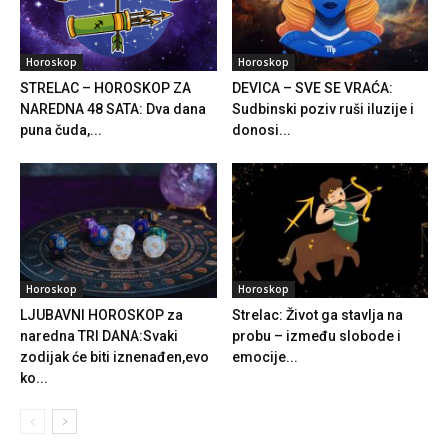
Horoskop
Horoskop
STRELAC – HOROSKOP ZA
DEVICA – SVE SE VRAĆA:
NAREDNA 48 SATA: Dva dana
Sudbinski poziv ruši iluzije i
puna čuda,...
donosi...
Horoskop
Horoskop
LJUBAVNI HOROSKOP za
Strelac: Život ga stavlja na
naredna TRI DANA:Svaki
probu – između slobode i
zodijak će biti iznenađen,evo
emocije...
ko...