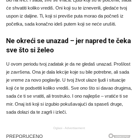
će shvatiti koliko vrediš. Oni koji su te izneverili, gledaće tvoj
uspon iz daljine. Ti, koji si previše puta morao da počneš iz
početka, sada konačno ideš putem koji se neće urušiti.
Ne okreći se unazad – jer napred te čeka
sve što si želeo
U ovom periodu tvoj zadatak je da ne gledaš unazad. Prošlost
je završena. Ona je dala lekcije koje su bile potrebne, ali sada
je vreme za novo poglavlje. U tvoj život ulaze ljudi i situacije
koji će te podsetiti koliko vrediš. Sve ono što si davao drugima,
sada će ti se vratiti, ali trostruko. I ono najlepše – vratiće ti se
mir. Onaj isti koji si izgubio pokušavajući da spaseš druge,
sada dolazi da te zagrli i izleči.
Oglasi - Advertisement