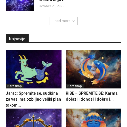
October 29, 2025
Load more
Najnovije
Horoskop
Horoskop
Jarac: Spremite se, sudbina
RIBE – SPREMITE SE: Karma
za vas ima ozbiljno veliki plan
dolazi i donosi i dobro i...
tokom...