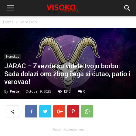
Home
Horoskop
Horoskop
JARAC – Zvezde su videle tvoju borbu:
Sada dolazi ono zbog čega si ćutao, patio i
verovao!
By
Portal
-
October 9, 2025
1213
0
Oglasi - Advertisement