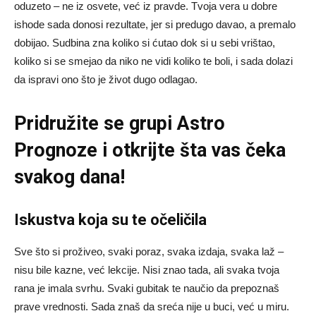
oduzeto – ne iz osvete, već iz pravde. Tvoja vera u dobre
ishode sada donosi rezultate, jer si predugo davao, a premalo
dobijao. Sudbina zna koliko si ćutao dok si u sebi vrištao,
koliko si se smejao da niko ne vidi koliko te boli, i sada dolazi
da ispravi ono što je život dugo odlagao.
Pridružite se grupi
Astro
Prognoze
i otkrijte šta vas čeka
svakog dana!
Iskustva koja su te očeličila
Sve što si proživeo, svaki poraz, svaka izdaja, svaka laž –
nisu bile kazne, već lekcije. Nisi znao tada, ali svaka tvoja
rana je imala svrhu. Svaki gubitak te naučio da prepoznaš
prave vrednosti. Sada znaš da sreća nije u buci, već u miru.