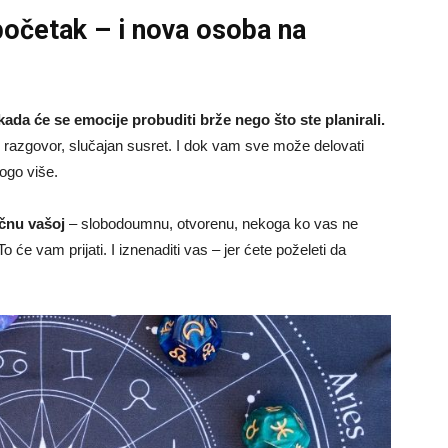
početak – i nova osoba na
kada će se emocije probuditi brže nego što ste planirali.
 razgovor, slučajan susret. I dok vam sve može delovati
nogo više.
ičnu vašoj
– slobodoumnu, otvorenu, nekoga ko vas ne
 će vam prijati. I iznenaditi vas – jer ćete poželeti da