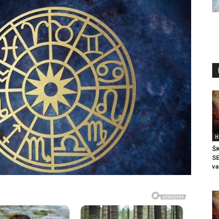
H
Š
SE
va