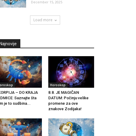
December 15, 2025
Load more
Najnovije
oroskop
Horoskop
KORPIJA – DO KRAJA
8.8. JE MAGIČAN
DMICE: Saznajte šta
DATUM: Počinju velike
m je to sudbina...
promene za ove
znakove Zodijaka!