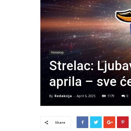
Horoskop
Strelac: Ljuba
aprila – sve ć
By
Redakcija
-
April 6, 2025
1179
0
Share