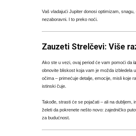
Vaš vladajući Jupiter donosi optimizam, snagu
nezaboravni. I to preko noći.
Zauzeti Strelčevi: Više ra
Ako ste u vezi, ovaj period će vam pomoći da
i
obnovite bliskost koja vam je možda izbledela 
očima – primećuje detalje, emocije, misli koje 
istinski čuje.
Takođe, strasti će se pojačati – ali na dubljem, in
želeti da pokrenete nešto novo: zajedničko pu
za budućnost.