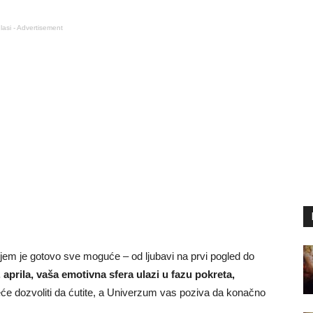
lasi - Advertisement
ojem je gotovo sve moguće – od ljubavi na prvi pogled do
 aprila, vaša emotivna sfera ulazi u fazu pokreta,
e dozvoliti da ćutite, a Univerzum vas poziva da konačno