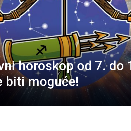
vni horoskop od 7. do 
e biti moguće!