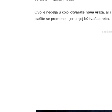
Ovo je nedelja u kojoj
otvarate nova vrata
, ali
plašite se promene – jer u njoj leži vaša sreća.
Sadržaj 