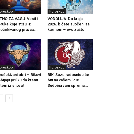
oroskop
Horoskop
TNO ZA VAGU: Vesti i
VODOLIJA: Do kraja
ruke koje stižu iz
2026. bićete suočeni sa
očekivanog pravca...
karmom – evo zašto!
oroskop
Horoskop
očekivani obrt – Bikovi
BIK: Suze radosnice će
bijaju priliku da krenu
biti na vašem licu!
tem iz snova!
Sudbina vam sprema...