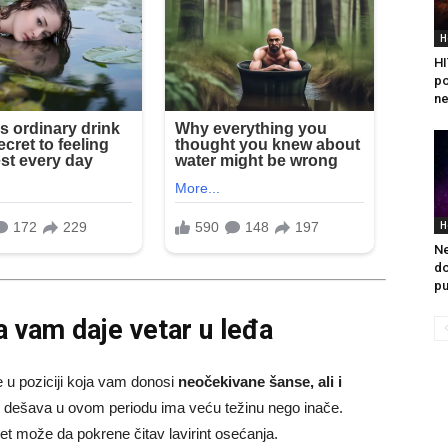
H
HI
po
ne
H
Ne
do
pu
a vam daje vetar u leđa
se u poziciji koja vam donosi
neočekivane šanse, ali i
 dešava u ovom periodu ima veću težinu nego inače.
et može da pokrene čitav lavirint osećanja.