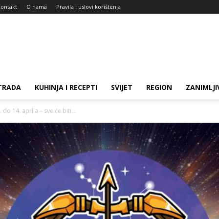
ontakt
O nama
Pravila i uslovi korištenja
TRADA
KUHINJA I RECEPTI
SVIJET
REGION
ZANIMLJI
do 14. aprila – sve će biti...