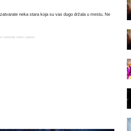
 i zatvarate neka stara koja su vas dugo držala u mestu. Ne
se nastavlja nakon oglasa