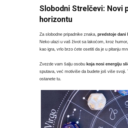
Slobodni Strelčevi: Novi 
horizontu
Za slobodne pripadnike znaka,
predstoje dani 
Neko ulazi u vaš život sa lakoćom, kroz humor,
kao igra, vrlo brzo ćete osetiti da je u pitanju m
Zvezde vam šalju osobu
koja nosi energiju sl
sputava, već motiviše da budete još više svoji. To
ostanete tu.