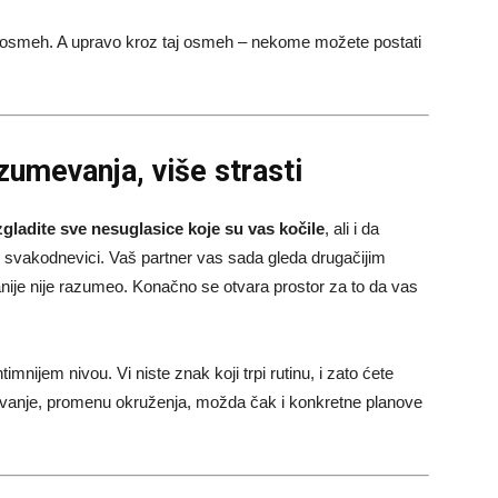
, osmeh. A upravo kroz taj osmeh – nekome možete postati
zumevanja, više strasti
zgladite sve nesuglasice koje su vas kočile
, ali i da
u svakodnevici. Vaš partner vas sada gleda drugačijim
ranije nije razumeo. Konačno se otvara prostor za to da vas
timnijem nivou. Vi niste znak koji trpi rutinu, i zato ćete
tovanje, promenu okruženja, možda čak i konkretne planove