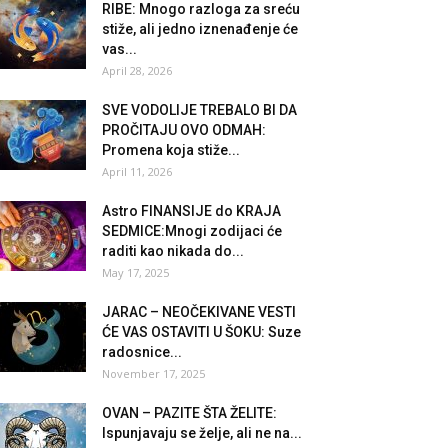
RIBE: Mnogo razloga za sreću
stiže, ali jedno iznenađenje će
vas...
April 28, 2026
SVE VODOLIJE TREBALO BI DA
PROČITAJU OVO ODMAH:
Promena koja stiže...
April 11, 2026
Astro FINANSIJE do KRAJA
SEDMICE:Mnogi zodijaci će
raditi kao nikada do...
May 17, 2025
JARAC – NEOČEKIVANE VESTI
ĆE VAS OSTAVITI U ŠOKU: Suze
radosnice...
November 17, 2025
OVAN – PAZITE ŠTA ŽELITE:
Ispunjavaju se želje, ali ne na...