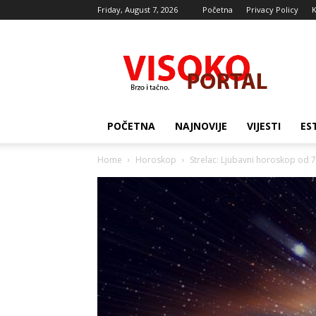
Friday, August 7, 2026
Početna
Privacy Policy
K
Visocki
portal
POČETNA
NAJNOVIJE
VIJESTI
ES
Home
Horoskop
Strelac: Ljubavni horoskop od 7. 