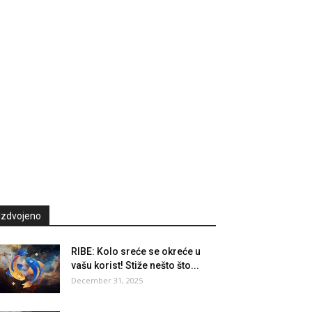
Izdvojeno
RIBE: Kolo sreće se okreće u
vašu korist! Stiže nešto što...
December 31, 2025