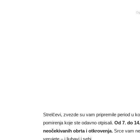
Og
Strelčevi, zvezde su vam pripremile period u k
pomirenja koje ste odavno otpisali.
Od 7. do 14.
neočekivanih obrta i otkrovenja.
Srce vam neć
verujete – i ljubavi i sebi.