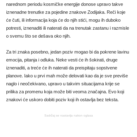
narednom
periodu
kosmičke
energije
donose
upravo
takve
iznenadne
trenutke
za
pojedine
znakove
Zodijaka.
Reči
koje
će
čuti,
ili
informacija
koja
će
do
njih
stići,
mogu
ih
duboko
potresti,
iznenaditi
ili
naterati
da
na
trenutak
zastanu
i
razmisle
o
svemu
što
se
dešava
oko
njih.
Za
tri
znaka
posebno,
jedan
poziv
mogao
bi
da
pokrene
lavinu
emocija,
pitanja
i
odluka.
Neke
vesti
će
ih
šokirati,
druge
iznenaditi,
a
treće
će
ih
naterati
da
preispitaju
sopstvene
planove.
Iako
u
prvi
mah
može
delovati
kao
da
je
sve
previše
naglo
i
neočekivano,
upravo
u
takvim
situacijama
krije
se
prilika
za
promenu
koja
može
biti
veoma
značajna.
Evo
koji
znakovi
će
uskoro
dobiti
poziv
koji
ih
ostavlja
bez
teksta.
Sadržaj se nastavlja nakon oglasa