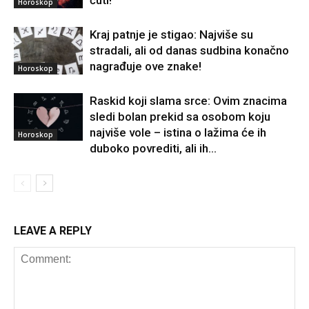
čuti!
Horoskop
Kraj patnje je stigao: Najviše su
stradali, ali od danas sudbina konačno
nagrađuje ove znake!
Horoskop
Raskid koji slama srce: Ovim znacima
sledi bolan prekid sa osobom koju
najviše vole – istina o lažima će ih
Horoskop
duboko povrediti, ali ih...
LEAVE A REPLY