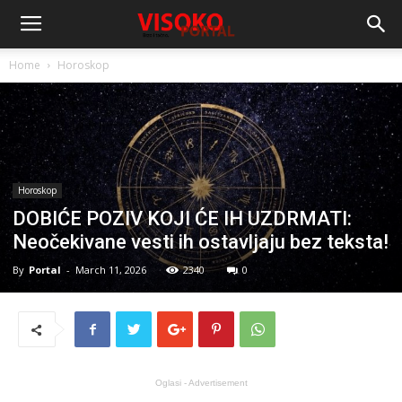
Home
Horoskop
Horoskop
DOBIĆE POZIV KOJI ĆE IH UZDRMATI:
Neočekivane vesti ih ostavljaju bez teksta!
By
Portal
-
March 11, 2026
2340
0
Oglasi - Advertisement