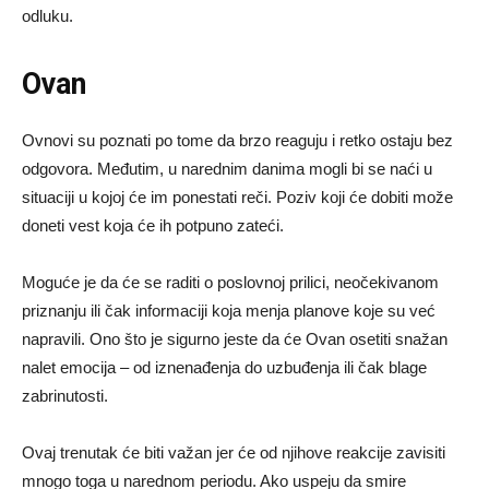
odluku.
Ovan
Ovnovi
su
poznati
po
tome
da
brzo
reaguju
i
retko
ostaju
bez
odgovora.
Međutim,
u
narednim
danima
mogli
bi
se
naći
u
situaciji
u
kojoj
će
im
ponestati
reči.
Poziv
koji
će
dobiti
može
doneti
vest
koja
će
ih
potpuno
zateći.
Moguće
je
da
će
se
raditi
o
poslovnoj
prilici,
neočekivanom
priznanju
ili
čak
informaciji
koja
menja
planove
koje
su
već
napravili.
Ono
što
je
sigurno
jeste
da
će
Ovan
osetiti
snažan
nalet
emocija –
od
iznenađenja
do
uzbuđenja
ili
čak
blage
zabrinutosti.
Ovaj
trenutak
će
biti
važan
jer
će
od
njihove
reakcije
zavisiti
mnogo
toga
u
narednom
periodu.
Ako
uspeju
da
smire