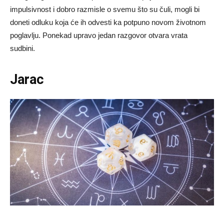
impulsivnost
i
dobro
razmisle
o
svemu
što
su
čuli,
mogli
bi
doneti
odluku
koja
će
ih
odvesti
ka
potpuno
novom
životnom
poglavlju.
Ponekad
upravo
jedan
razgovor
otvara
vrata
sudbini.
Jarac