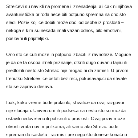
Strelčevi
su
navikli
na
promene
i
iznenađenja,
ali
čak
ni
njihova
avanturistička
priroda
neće
biti
potpuno
spremna
na
ono
što
sledi.
Poziv
koji
će
dobiti
može
doći
od
osobe
iz
prošlosti –
nekoga
s
kim
su
nekada
imali
važan
odnos,
bilo
emotivni,
poslovni
ili
prijateljski.
Ono
što
će
čuti
može
ih
potpuno
izbaciti
iz
ravnoteže.
Moguće
je
da
će
ta
osoba
izneti
priznanje,
otkriti
dugo
čuvanu
tajnu
ili
predložiti
nešto
što
Strelac
nije
mogao
ni
da
zamisli.
U
prvom
trenutku
Strelčevi
će
ostati
bez
reči,
pokušavajući
da
shvate
šta
se
zapravo
dešava.
Ipak,
kako
vreme
bude
prolazilo,
shvatiće
da
ovaj
razgovor
nije
slučajan.
Univerzum
ih
podseća
na
nešto
što
su
možda
ostavili
nedovršeno
ili
potisnuli
u
prošlosti.
Ovaj
poziv
može
otvoriti
vrata
novim
prilikama,
ali
samo
ako
Strelac
bude
spreman
da
sasluša
i
razmisli
pre
nego
što
donese
konačnu