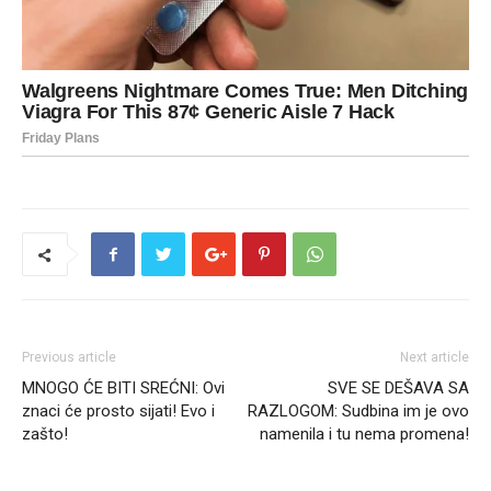
Previous article
Next article
MNOGO ĆE BITI SREĆNI: Ovi
SVE SE DEŠAVA SA
znaci će prosto sijati! Evo i
RAZLOGOM: Sudbina im je ovo
zašto!
namenila i tu nema promena!