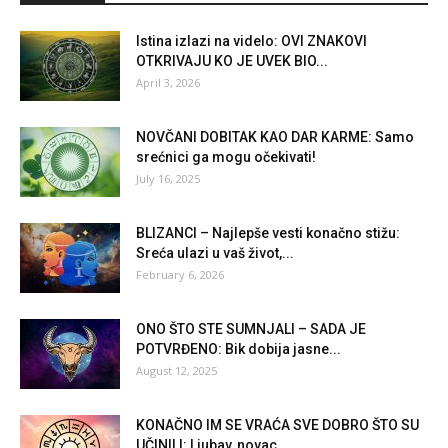
Istina izlazi na videlo: OVI ZNAKOVI
OTKRIVAJU KO JE UVEK BIO...
April 3, 2026
NOVČANI DOBITAK KAO DAR KARME: Samo
srećnici ga mogu očekivati!
July 16, 2025
BLIZANCI – Najlepše vesti konačno stižu:
Sreća ulazi u vaš život,...
February 6, 2026
ONO ŠTO STE SUMNJALI – SADA JE
POTVRĐENO: Bik dobija jasne...
August 12, 2025
KONAČNO IM SE VRAĆA SVE DOBRO ŠTO SU
UČINILI: Ljubav, novac...