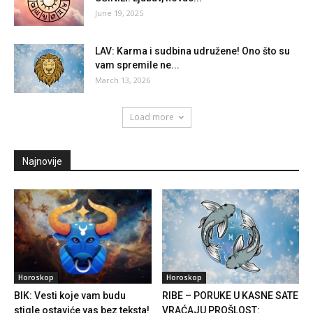
June 19, 2025
LAV: Karma i sudbina udružene! Ono što su
vam spremile ne...
March 13, 2026
Load more
Najnovije
Horoskop
Horoskop
BIK: Vesti koje vam budu
RIBE – PORUKE U KASNE SATE
stigle ostaviće vas bez teksta!
VRAĆAJU PROŠLOST: