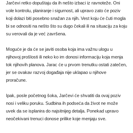
Jarčevi
retko
dopuštaju
da
ih
nešto
izbaci
iz
ravnoteže.
Oni
vole
kontrolu,
planiranje
i
sigurnost,
ali
upravo
zato
će
poziv
koji
dolazi
biti
posebno
snažan
za
njih.
Vest
koju
će
čuti
mogla
bi
se
odnositi
na
nešto
što
su
dugo
čekali
ili
na
situaciju
za
koju
su
verovali
da
je
već
završena.
Moguće
je
da
će
se
javiti
osoba
koja
ima
važnu
ulogu
u
njihovoj
prošlosti
ili
neko
ko
im
donosi
informaciju
koja
menja
tok
njihovih
planova.
Jarac
će
u
prvom
trenutku
ostati
zatečen,
jer
se
ovakav
razvoj
događaja
nije
uklapao
u
njihove
proračune.
Ipak,
posle
početnog
šoka,
Jarčevi
će
shvatiti
da
ovaj
poziv
nosi
i
veliku
poruku.
Sudbina
ih
podseća
da
život
ne
može
uvek
da
se
isplanira
do
najsitnijeg
detalja.
Ponekad
upravo
neočekivani
trenuci
donose
prilike
koje
menjaju
sve.