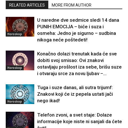
RELATED ARTICLES
MORE FROM AUTHOR
U naredne dve sedmice sledi 14 dana
PUNIH EMOCIJA – biće i suza i
osmeha: Jedno je sigurno – sudbina
Horoskop
nikoga neće poštedeti!
Konačno dolazi trenutak kada će sve
dobiti svoj smisao: Ovi znakovi
ostavljaju prošlost iza sebe, brišu suze
Horoskop
i otvaraju srce za novu ljubav –...
Tuga i suze danas, ali sutra trijumf:
Znakovi koji će iz pepela ustati jači
nego ikad!
Horoskop
Telefon zvoni, a svet staje: Dolaze
informacije koje niste ni sanjali da ćete