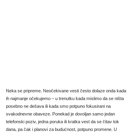
Neka se pripreme. Neočekivane
vesti
često
dolaze
onda
kada
ih
najmanje
očekujemo –
u
trenutku
kada
mislimo
da
se
ništa
posebno
ne
dešava
ili
kada
smo
potpuno
fokusirani
na
svakodnevne
obaveze.
Ponekad
je
dovoljan
samo
jedan
telefonski
poziv,
jedna
poruka
ili
kratka
vest
da
se
čitav
tok
dana,
pa
čak
i
planovi
za
budućnost,
potpuno
promene.
U