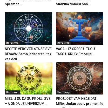
Spremite...
Sudbina donosi ono...
Horoskop
Horoskop
NEĆETE VEROVATI ŠTA SE SVE
VAGA – IZ SREĆE U TUGU I
DEŠAVA: Samo jedan trenutak
TAKO U KRUG: Emocije...
vas deli...
Horoskop
Horoskop
MISLILI SU DA SU PROŠLI SVE
PROŠLOST VAM NEĆE DATI
– A ONDA JE UNIVERZUM...
MIRA: Jedan poziv promeniće