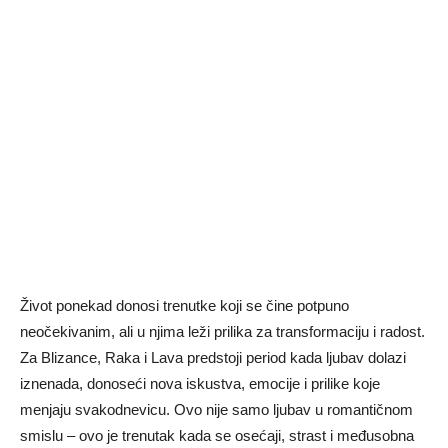
Život ponekad donosi trenutke koji se čine potpuno
neočekivanim, ali u njima leži prilika za transformaciju i radost.
Za Blizance, Raka i Lava predstoji period kada ljubav dolazi
iznenada, donoseći nova iskustva, emocije i prilike koje
menjaju svakodnevicu. Ovo nije samo ljubav u romantičnom
smislu – ovo je trenutak kada se osećaji, strast i međusobna