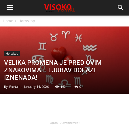
Home
Horoskop
Horoskop
VELIKA PROMENA JE PRED OVIM
ZNAKOVIMA – LJUBAV DOLAZI
IZNENADA!
By
Portal
-
January 14, 2026
1524
0
Oglasi - Advertisement