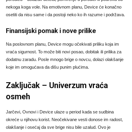
nekoga koga vole. Na emotivnom planu, Device će konačno
osetiti da nisu same i da postoji neko ko ih razume i podržava.
Finansijski pomak i nove prilike
Na poslovnom planu, Device mogu očekivati priliku koja im
vraća sigurnost. To može biti novi posao, dobitak ili prilika za
dodatnu zaradu. Posle mnogo brige o novcu, dolazi olakšanje
koje im omogućava da dišu punim plućima.
Zaključak – Univerzum vraća
osmeh
Jarčevi, Ovnovi i Device ulaze u period kada se sudbina
okreće u njihovu korist. Neočekivane vesti donose im radost,
olakšanje i osećaj da sve brige nisu bile uzalud. Ovo je