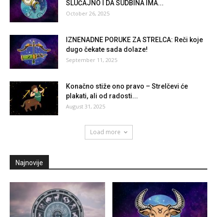
SLUČAJNO I DA SUDBINA IMA...
October 26, 2025
IZNENADNE PORUKE ZA STRELCA: Reči koje
dugo čekate sada dolaze!
September 11, 2025
Konačno stiže ono pravo – Strelčevi će
plakati, ali od radosti...
August 31, 2025
Load more
Najnovije