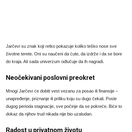
Jarčevi su znak koji retko pokazuje koliko teško nose sve
životne terete. Oni su naučeni da ćute, da izdrže i da se bore
do kraja. Ali sada univerzum odlučuje da ih nagradi.
Neočekivani poslovni preokret
Mnogi Jarčevi će dobiti vest vezanu za posao ili finansije –
unapređenje, priznanje ili priliku koju su dugo čekali. Posle
dugog perioda stagnacije, sve počinje da se pokreće. Biće to
dokaz da njihov trud nikada nije bio uzaludan.
Radost u privatnom životu