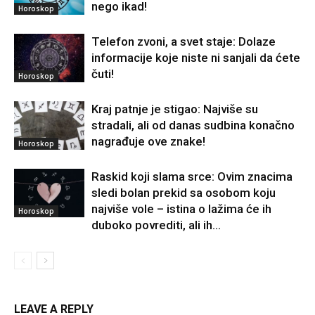
nego ikad!
Horoskop
Telefon zvoni, a svet staje: Dolaze
informacije koje niste ni sanjali da ćete
čuti!
Horoskop
Kraj patnje je stigao: Najviše su
stradali, ali od danas sudbina konačno
nagrađuje ove znake!
Horoskop
Raskid koji slama srce: Ovim znacima
sledi bolan prekid sa osobom koju
najviše vole – istina o lažima će ih
Horoskop
duboko povrediti, ali ih...
LEAVE A REPLY