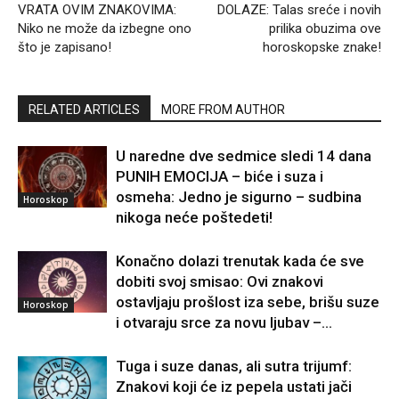
VRATA OVIM ZNAKOVIMA:
DOLAZE: Talas sreće i novih
Niko ne može da izbegne ono
prilika obuzima ove
što je zapisano!
horoskopske znake!
RELATED ARTICLES
MORE FROM AUTHOR
U naredne dve sedmice sledi 14 dana
PUNIH EMOCIJA – biće i suza i
osmeha: Jedno je sigurno – sudbina
Horoskop
nikoga neće poštedeti!
Konačno dolazi trenutak kada će sve
dobiti svoj smisao: Ovi znakovi
ostavljaju prošlost iza sebe, brišu suze
Horoskop
i otvaraju srce za novu ljubav –...
Tuga i suze danas, ali sutra trijumf:
Znakovi koji će iz pepela ustati jači