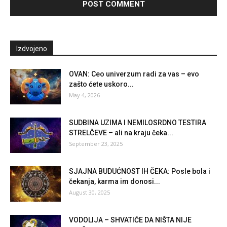
Izdvojeno
OVAN: Ceo univerzum radi za vas – evo
zašto ćete uskoro...
May 4, 2026
SUDBINA UZIMA I NEMILOSRDNO TESTIRA
STRELČEVE – ali na kraju čeka...
September 23, 2025
SJAJNA BUDUĆNOST IH ČEKA: Posle bola i
čekanja, karma im donosi...
August 30, 2025
VODOLIJA – SHVATIĆE DA NIŠTA NIJE