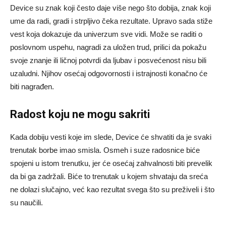
Device su znak koji često daje više nego što dobija, znak koji
ume da radi, gradi i strpljivo čeka rezultate. Upravo sada stiže
vest koja dokazuje da univerzum sve vidi. Može se raditi o
poslovnom uspehu, nagradi za uložen trud, prilici da pokažu
svoje znanje ili ličnoj potvrdi da ljubav i posvećenost nisu bili
uzaludni. Njihov osećaj odgovornosti i istrajnosti konačno će
biti nagrađen.
Radost koju ne mogu sakriti
Kada dobiju vesti koje im slede, Device će shvatiti da je svaki
trenutak borbe imao smisla. Osmeh i suze radosnice biće
spojeni u istom trenutku, jer će osećaj zahvalnosti biti prevelik
da bi ga zadržali. Biće to trenutak u kojem shvataju da sreća
ne dolazi slučajno, već kao rezultat svega što su preživeli i što
su naučili.