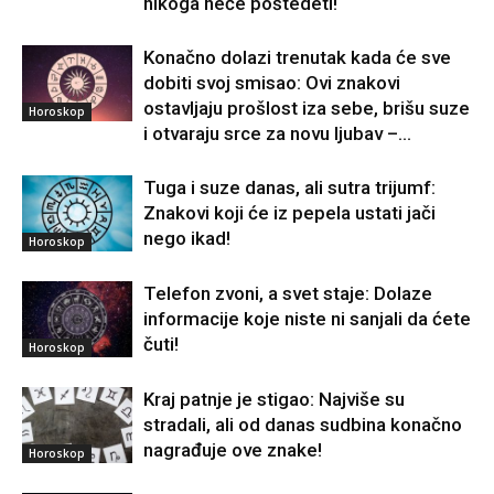
nikoga neće poštedeti!
Konačno dolazi trenutak kada će sve
dobiti svoj smisao: Ovi znakovi
ostavljaju prošlost iza sebe, brišu suze
Horoskop
i otvaraju srce za novu ljubav –...
Tuga i suze danas, ali sutra trijumf:
Znakovi koji će iz pepela ustati jači
nego ikad!
Horoskop
Telefon zvoni, a svet staje: Dolaze
informacije koje niste ni sanjali da ćete
čuti!
Horoskop
Kraj patnje je stigao: Najviše su
stradali, ali od danas sudbina konačno
nagrađuje ove znake!
Horoskop