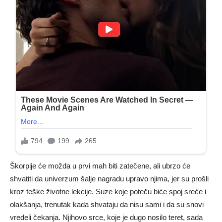
Škorpije će možda u prvi mah biti zatečene, ali ubrzo će
shvatiti da univerzum šalje nagradu upravo njima, jer su prošli
kroz teške životne lekcije. Suze koje poteču biće spoj sreće i
olakšanja, trenutak kada shvataju da nisu sami i da su snovi
vredeli čekanja. Njihovo srce, koje je dugo nosilo teret, sada