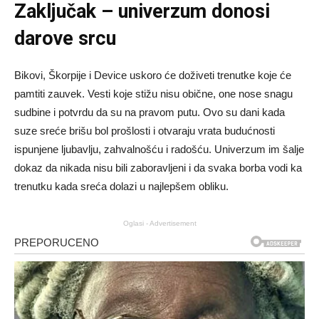
Zaključak – univerzum donosi
darove srcu
Bikovi, Škorpije i Device uskoro će doživeti trenutke koje će
pamtiti zauvek. Vesti koje stižu nisu obične, one nose snagu
sudbine i potvrdu da su na pravom putu. Ovo su dani kada
suze sreće brišu bol prošlosti i otvaraju vrata budućnosti
ispunjene ljubavlju, zahvalnošću i radošću. Univerzum im šalje
dokaz da nikada nisu bili zaboravljeni i da svaka borba vodi ka
trenutku kada sreća dolazi u najlepšem obliku.
Oglasi - Advertisement