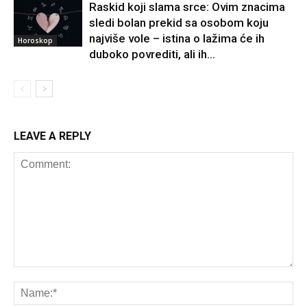
Raskid koji slama srce: Ovim znacima
sledi bolan prekid sa osobom koju
najviše vole – istina o lažima će ih
Horoskop
duboko povrediti, ali ih...
LEAVE A REPLY