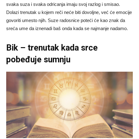
svaka suza i svaka odricanja imaju svoj razlog i smisao.
Dolazi trenutak u kojem reči neće biti dovoljne, već će emocije
govoriti umesto njih. Suze radosnice poteći će kao znak da
sreća ume da iznenadi baš onda kada se najmanje nadamo.
Bik – trenutak kada srce
pobeđuje sumnju