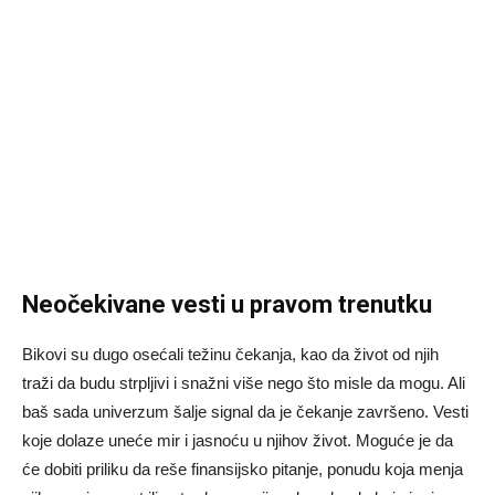
Neočekivane vesti u pravom trenutku
Bikovi su dugo osećali težinu čekanja, kao da život od njih
traži da budu strpljivi i snažni više nego što misle da mogu. Ali
baš sada univerzum šalje signal da je čekanje završeno. Vesti
koje dolaze uneće mir i jasnoću u njihov život. Moguće je da
će dobiti priliku da reše finansijsko pitanje, ponudu koja menja