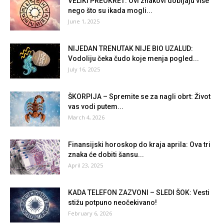
VELIKI PREOKRET: Ovi znakovi dobijaju više
nego što su ikada mogli...
June 1, 2025
NIJEDAN TRENUTAK NIJE BIO UZALUD:
Vodoliju čeka čudo koje menja pogled...
July 16, 2025
ŠKORPIJA – Spremite se za nagli obrt: Život
vas vodi putem...
March 4, 2026
Finansijski horoskop do kraja aprila: Ova tri
znaka će dobiti šansu...
April 23, 2025
KADA TELEFON ZAZVONI – SLEDI ŠOK: Vesti
stižu potpuno neočekivano!
February 6, 2026