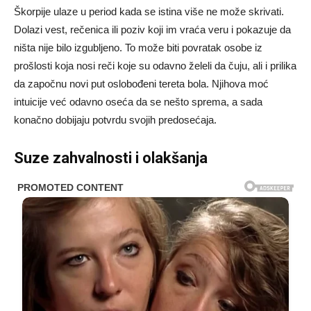
Škorpije ulaze u period kada se istina više ne može skrivati.
Dolazi vest, rečenica ili poziv koji im vraća veru i pokazuje da
ništa nije bilo izgubljeno. To može biti povratak osobe iz
prošlosti koja nosi reči koje su odavno želeli da čuju, ali i prilika
da započnu novi put oslobođeni tereta bola. Njihova moć
intuicije već odavno oseća da se nešto sprema, a sada
konačno dobijaju potvrdu svojih predosećaja.
Suze zahvalnosti i olakšanja