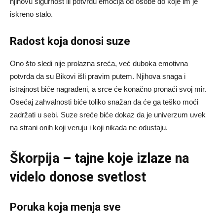
njihovu sigurnost ili potvrdu emocija od osobe do koje im je
iskreno stalo.
Radost koja donosi suze
Ono što sledi nije prolazna sreća, već duboka emotivna
potvrda da su Bikovi išli pravim putem. Njihova snaga i
istrajnost biće nagrađeni, a srce će konačno pronaći svoj mir.
Osećaj zahvalnosti biće toliko snažan da će ga teško moći
zadržati u sebi. Suze sreće biće dokaz da je univerzum uvek
na strani onih koji veruju i koji nikada ne odustaju.
Škorpija – tajne koje izlaze na
videlo donose svetlost
Poruka koja menja sve