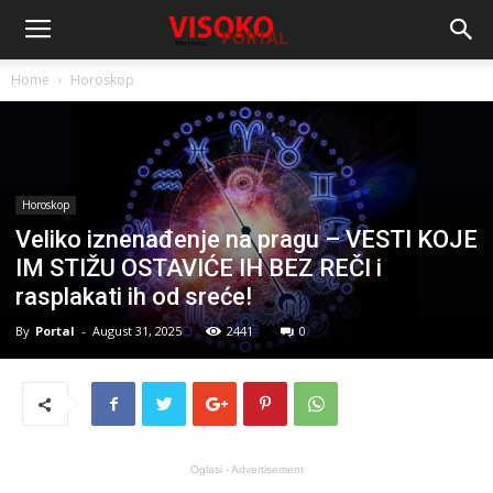
Home
Horoskop
Horoskop
Veliko iznenađenje na pragu – VESTI KOJE
IM STIŽU OSTAVIĆE IH BEZ REČI i
rasplakati ih od sreće!
By
Portal
-
August 31, 2025
2441
0
Oglasi - Advertisement