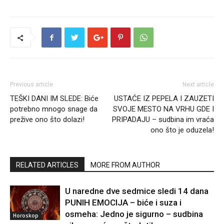
Previous article
Next article
TEŠKI DANI IM SLEDE: Biće
USTAĆE IZ PEPELA I ZAUZETI
potrebno mnogo snage da
SVOJE MESTO NA VRHU GDE I
prežive ono što dolazi!
PRIPADAJU – sudbina im vraća
ono što je oduzela!
RELATED ARTICLES
MORE FROM AUTHOR
U naredne dve sedmice sledi 14 dana
PUNIH EMOCIJA – biće i suza i
osmeha: Jedno je sigurno – sudbina
Horoskop