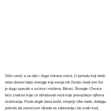
Stižu vesti, a sa njim i dugo čekana sreća. U periodu koji sledi,
nebo donosi talas energije koji menja tok života i budi ono što
je dugo spavalo u srcima i mislima. Bikovi, Škorpije i Device
biće znakovi koje će obradovati vesti koje prevazilaze njihova
očekivanja. Posle dugih dana borbi, strepnji i tihe nade, dobijaju
potvrdu da univerzum nikada ne zaboravlja i da svaki trud,