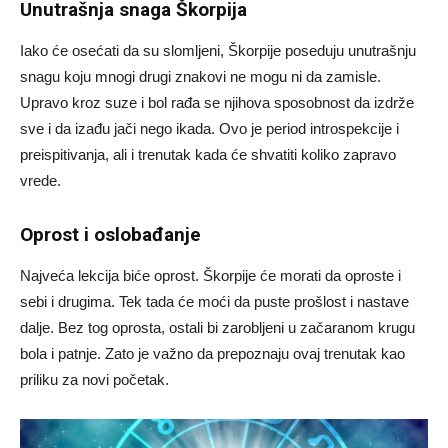
Unutrašnja snaga Škorpija
Iako će osećati da su slomljeni, Škorpije poseduju unutrašnju
snagu koju mnogi drugi znakovi ne mogu ni da zamisle.
Upravo kroz suze i bol rađa se njihova sposobnost da izdrže
sve i da izađu jači nego ikada. Ovo je period introspekcije i
preispitivanja, ali i trenutak kada će shvatiti koliko zapravo
vrede.
Oprost i oslobađanje
Najveća lekcija biće oprost. Škorpije će morati da oproste i
sebi i drugima. Tek tada će moći da puste prošlost i nastave
dalje. Bez tog oprosta, ostali bi zarobljeni u začaranom krugu
bola i patnje. Zato je važno da prepoznaju ovaj trenutak kao
priliku za novi početak.