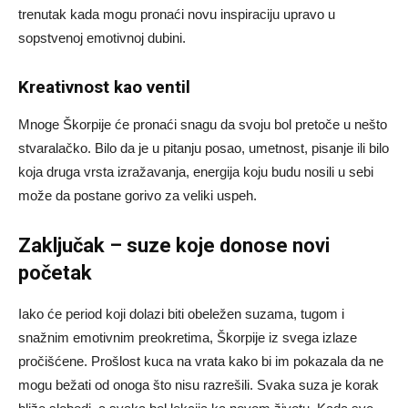
trenutak kada mogu pronaći novu inspiraciju upravo u
sopstvenoj emotivnoj dubini.
Kreativnost kao ventil
Mnoge Škorpije će pronaći snagu da svoju bol pretoče u nešto
stvaralačko. Bilo da je u pitanju posao, umetnost, pisanje ili bilo
koja druga vrsta izražavanja, energija koju budu nosili u sebi
može da postane gorivo za veliki uspeh.
Zaključak – suze koje donose novi
početak
Iako će period koji dolazi biti obeležen suzama, tugom i
snažnim emotivnim preokretima, Škorpije iz svega izlaze
pročišćene. Prošlost kuca na vrata kako bi im pokazala da ne
mogu bežati od onoga što nisu razrešili. Svaka suza je korak