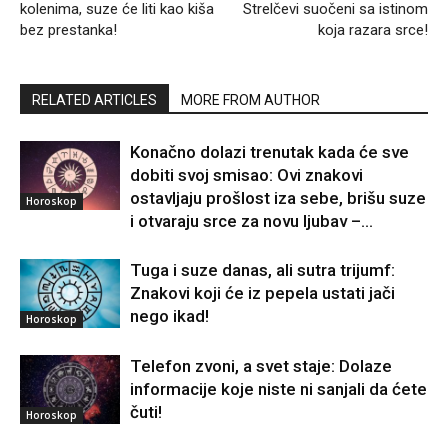
kolenima, suze će liti kao kiša
Strelčevi suočeni sa istinom
bez prestanka!
koja razara srce!
RELATED ARTICLES
MORE FROM AUTHOR
Konačno dolazi trenutak kada će sve
dobiti svoj smisao: Ovi znakovi
ostavljaju prošlost iza sebe, brišu suze
Horoskop
i otvaraju srce za novu ljubav –...
Tuga i suze danas, ali sutra trijumf:
Znakovi koji će iz pepela ustati jači
nego ikad!
Horoskop
Telefon zvoni, a svet staje: Dolaze
informacije koje niste ni sanjali da ćete
čuti!
Horoskop