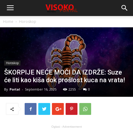
Home
Horoskop
Horoskop
ŠKORPIJE NEĆE MOĆI DA IZDRŽE: Suze
će liti kao kiša dok prošlost kuca na vrata!
By
Portal
-
September 16, 2025
2255
0
Oglasi - Advertisement