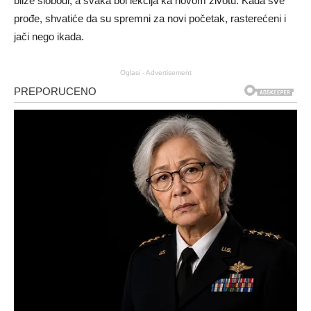
bliže slobodi, a svaka bol lekcija ka novom životu. Kada sve
prođe, shvatiće da su spremni za novi početak, rasterećeni i
jači nego ikada.
Oglasi - Advertisement