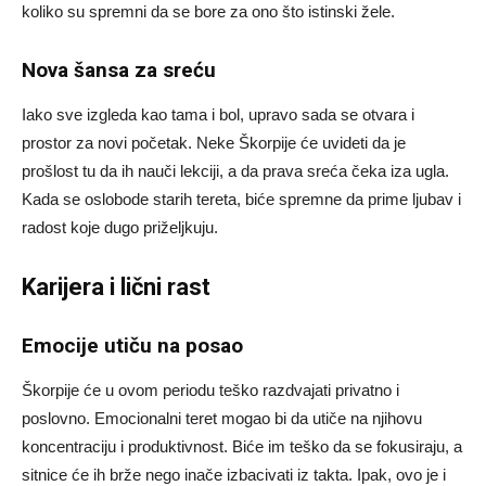
koliko su spremni da se bore za ono što istinski žele.
Nova šansa za sreću
Iako sve izgleda kao tama i bol, upravo sada se otvara i
prostor za novi početak. Neke Škorpije će uvideti da je
prošlost tu da ih nauči lekciji, a da prava sreća čeka iza ugla.
Kada se oslobode starih tereta, biće spremne da prime ljubav i
radost koje dugo priželjkuju.
Karijera i lični rast
Emocije utiču na posao
Škorpije će u ovom periodu teško razdvajati privatno i
poslovno. Emocionalni teret mogao bi da utiče na njihovu
koncentraciju i produktivnost. Biće im teško da se fokusiraju, a
sitnice će ih brže nego inače izbacivati iz takta. Ipak, ovo je i