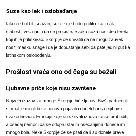
Suze kao lek i oslobađanje
Iako će bol biti snažan, suze koje budu prolili nisu znak
slabosti, već način da se pročiste. Svaka suza nosi deo tereta
koji ih je pritiskivao. Škorpije će shvatiti da ne mogu zauvek
nositi masku snage i da je dopuštanje sebi da pate jedini put ka
istinskom oslobođenju.
Prošlost vraća ono od čega su bežali
Ljubavne priče koje nisu završene
Najveći izazov za mnoge Škorpije biće ljubav. Bivši partneri ili
simpatije mogli bi se ponovo pojaviti i doneti haos u njihovu
svakodnevicu. Emocije koje su skrivali iznova će se probuditi,
a osećaj nemoći da se odupru starim osećanjima doneće im
mnogo bola. Neke Škorpije će se pitati da li su donele prave