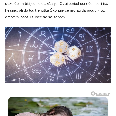
suze će im biti jedino olakšanje. Ovaj period doneće i bol i isc
healing, ali do tog trenutka Škorpije će morati da prođu kroz
emotivni haos i suoče se sa sobom.