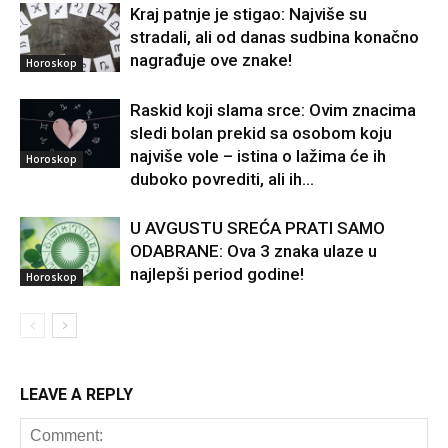
Kraj patnje je stigao: Najviše su
stradali, ali od danas sudbina konačno
nagrađuje ove znake!
Horoskop
Raskid koji slama srce: Ovim znacima
sledi bolan prekid sa osobom koju
najviše vole – istina o lažima će ih
Horoskop
duboko povrediti, ali ih...
U AVGUSTU SREĆA PRATI SAMO
ODABRANE: Ova 3 znaka ulaze u
najlepši period godine!
Horoskop
LEAVE A REPLY