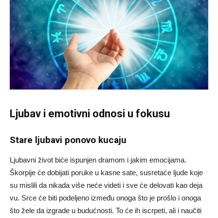
Ljubav i emotivni odnosi u fokusu
Stare ljubavi ponovo kucaju
Ljubavni život biće ispunjen dramom i jakim emocijama.
Škorpije će dobijati poruke u kasne sate, susretaće ljude koje
su mislili da nikada više neće videti i sve će delovati kao deja
vu. Srce će biti podeljeno između onoga što je prošlo i onoga
što žele da izgrade u budućnosti. To će ih iscrpeti, ali i naučiti