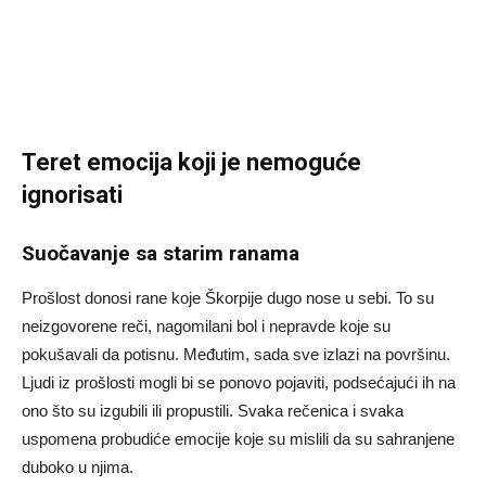
Teret emocija koji je nemoguće
ignorisati
Suočavanje sa starim ranama
Prošlost donosi rane koje Škorpije dugo nose u sebi. To su
neizgovorene reči, nagomilani bol i nepravde koje su
pokušavali da potisnu. Međutim, sada sve izlazi na površinu.
Ljudi iz prošlosti mogli bi se ponovo pojaviti, podsećajući ih na
ono što su izgubili ili propustili. Svaka rečenica i svaka
uspomena probudiće emocije koje su mislili da su sahranjene
duboko u njima.