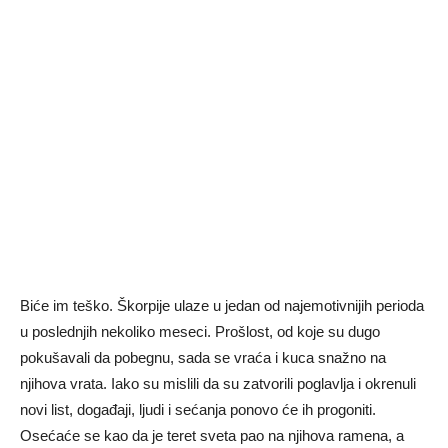
Biće im teško. Škorpije ulaze u jedan od najemotivnijih perioda
u poslednjih nekoliko meseci. Prošlost, od koje su dugo
pokušavali da pobegnu, sada se vraća i kuca snažno na
njihova vrata. Iako su mislili da su zatvorili poglavlja i okrenuli
novi list, događaji, ljudi i sećanja ponovo će ih progoniti.
Osećaće se kao da je teret sveta pao na njihova ramena, a